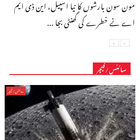
مون سون بارشوں کا نیا اسپیل، این ڈی ایم
اے نے خطرے کی گھنٹی بجا ...
سائنس/فیچر
سائنس/فیچر