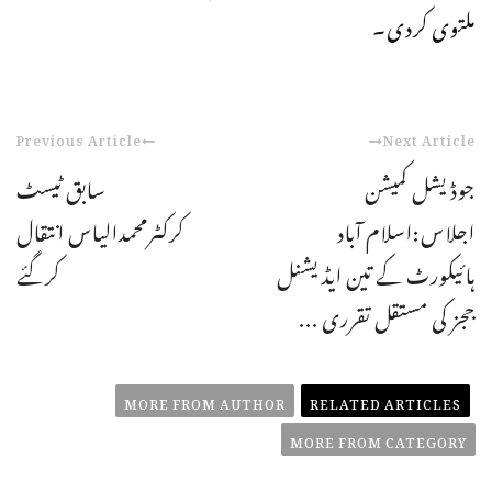
ملتوی کردی۔
Previous Article
Next Article
جوڈیشل کمیشن
سابق ٹیسٹ
اجلاس:اسلام آباد
کرکٹرمحمدالیاس انتقال
ہائیکورٹ کے تین ایڈیشنل
کرگئے
ججز کی مستقل تقرری ...
MORE FROM AUTHOR
RELATED ARTICLES
MORE FROM CATEGORY