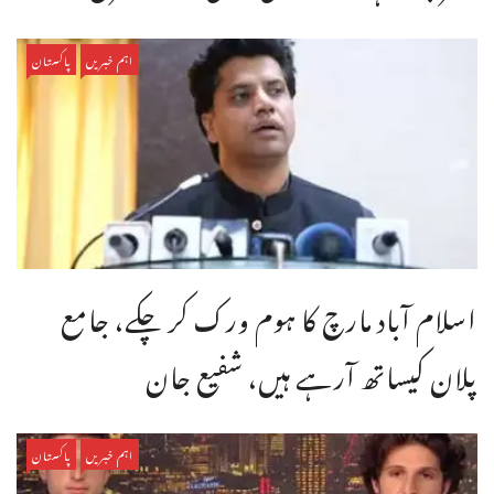
اہم خبریں
پاکستان
اسلام آباد مارچ کا ہوم ورک کر چکے، جامع
پلان کیساتھ آرہے ہیں، شفیع جان
اہم خبریں
پاکستان