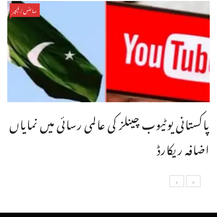
سائنس/فیچر
پاکستانی یوٹیوب چینلز کی عالمی رسائی میں نمایاں
اضافہ ریکارڈ