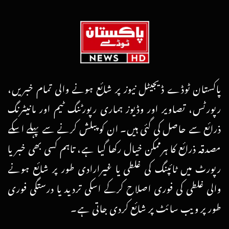
پاکستان ٹوڈے ڈیجیٹل نیوز پر شائع ہونے والی تمام خبریں،
رپورٹس، تصاویر اور وڈیوز ہماری رپورٹنگ ٹیم اور مانیٹرنگ
ذرائع سے حاصل کی گئی ہیں۔ ان کو پبلش کرنے سے پہلے اسکے
مصدقہ ذرائع کا ہرممکن خیال رکھا گیا ہے، تاہم کسی بھی خبر یا
رپورٹ میں ٹائپنگ کی غلطی یا غیرارادی طور پر شائع ہونے
والی غلطی کی فوری اصلاح کرکے اسکی تردید یا درستگی فوری
طور پر ویب سائٹ پر شائع کردی جاتی ہے۔