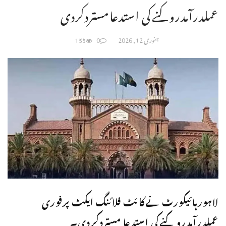
عملدرآمدروکنےکی استدعامستردکردی
جنوری 12, 2026
0
155
لاہورہائیکورٹ نےکائٹ فلائنگ ایکٹ پرفوری
عملدرآمدروکنےکی استدعا مستردکردی۔