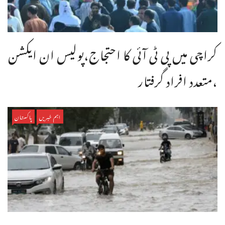
کراچی میں پی ٹی آئی کا احتجاج،پولیس ان ایکشن
،متعدد افراد گرفتار
اہم خبریں
پاکستان