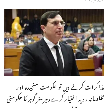
اگست 7, 2026
مذاکرات کرنے ہیں تو حکومت سنجیدہ اور
مخلصانہ رویہ اختیار کرے،بیرسٹر گوہر کا حکومتی