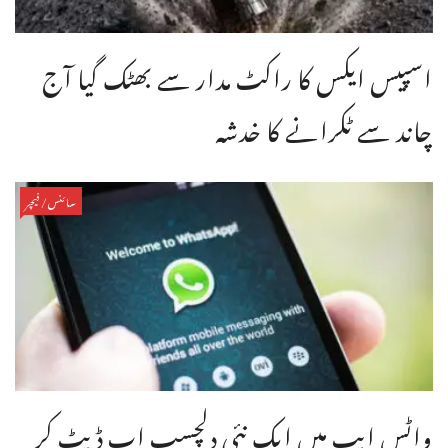
اسپیس ایکس کا راکٹ مدار سے بھٹک گیا آج
چاند سے ٹکرانے کا خدشہ
سائنس/فیچر
واٹس ایپ میں ایک نئی دلچسپ اپ ڈیٹ کر