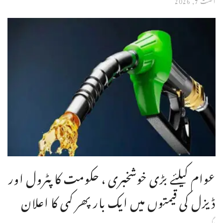
عوام کیلئے بڑی خوشخبری ، حکومت کا پٹرول اور
ڈیزل کی قیمتوں میں ایک بار پھر کمی کا اعلان