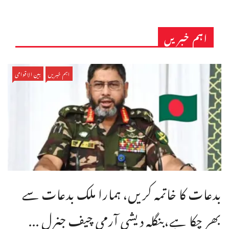
اہم خبریں
اہم خبریں
بین الاقوامی
بدعات کا خاتمہ کریں، ہمارا ملک بدعات سے
بھر چکا ہے،بنگله دیشی آرمی چیف جنرل ...