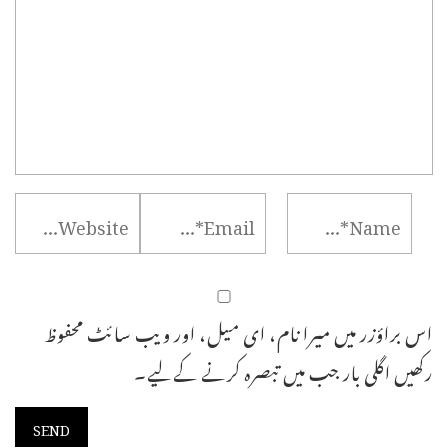
اس براؤزر میں میرا نام، ای میل، اور ویب سائٹ محفوظ
رکھیں اگلی بار جب میں تبصرہ کرنے کےلیے۔