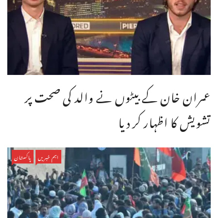
عمران خان کے بیٹوں نے والد کی صحت پر
تشویش کا اظہار کر دیا
اہم خبریں
پاکستان