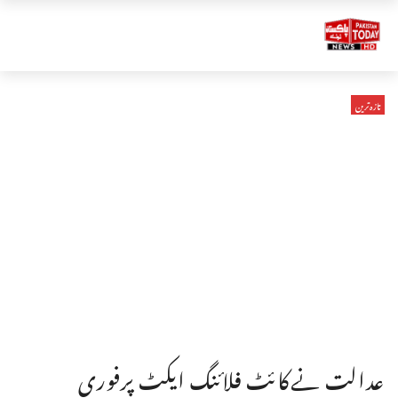
تازہ ترین
عدالت نےکائٹ فلائنگ ایکٹ پرفوری