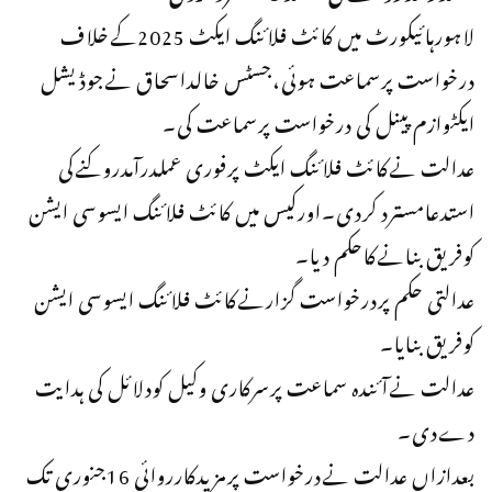
لاہورہائیکورٹ میں کائٹ فلائنگ ایکٹ 2025کےخلاف
درخواست پرسماعت ہوئی،جسٹس خالداسحاق نےجوڈیشل
ایکٹوازم پینل کی درخواست پرسماعت کی۔
عدالت نےکائٹ فلائنگ ایکٹ پرفوری عملدرآمدروکنےکی
استدعامسترد کردی۔اورکیس میں کائٹ فلائنگ ایسوسی ایشن
کوفریق بنانےکاحکم دیا۔
عدالتی حکم پردرخواست گزارنےکائٹ فلائنگ ایسوسی ایشن
کوفریق بنایا۔
عدالت نےآئندہ سماعت پرسرکاری وکیل کودلائل کی ہدایت
دےدی۔
بعدازاں عدالت نےدرخواست پرمزیدکارروائی 16جنوری تک