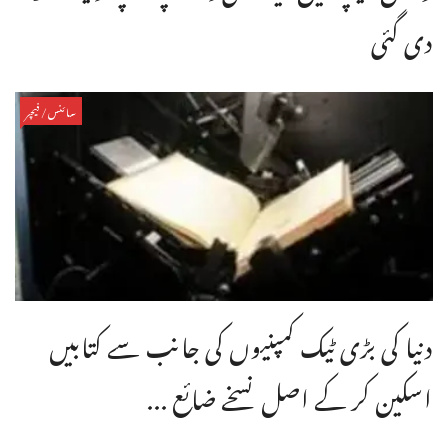
دی گئی
سائنس/فیچر
دنیا کی بڑی ٹیک کمپنیوں کی جانب سے کتابیں
اسکین کر کے اصل نسخے ضائع ...