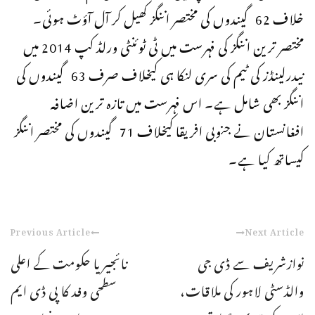
خلاف 62 گیندوں کی مختصر اننگز کھیل کر آل آؤٹ ہوئی۔
مختصر ترین اننگز کی فہرست میں ٹی ٹوئنٹی ورلڈ کپ 2014 میں
نیدرلینڈز کی ٹیم کی سری لنکا ہی کیخلاف صرف 63 گیندوں کی
اننگز بھی شامل ہے۔ اس فہرست میں تازہ ترین اضافہ
افغانستان نے جنوبی افریقا کیخلاف 71 گیندوں کی مختصر اننگز
کیساتھ کیا ہے۔
Previous Article
Next Article
نوازشریف سے ڈی جی
نائجیریا حکومت کے اعلی
والڈسٹی لاہور کی ملاقات،
سطحی وفد کا پی ڈی ایم