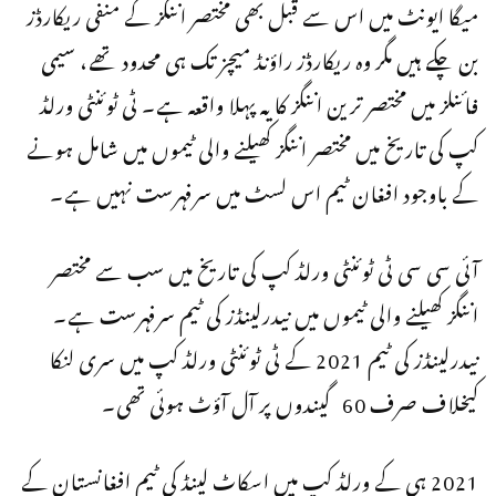
میگا ایونٹ میں اس سے قبل بھی مختصر اننگز کے منفی ریکارڈز
بن چکے ہیں مگر وہ ریکارڈز راؤنڈ میچز تک ہی محدود تھے، سیمی
فائنلز میں مختصر ترین اننگز کا یہ پہلا واقعہ ہے۔ ٹی ٹوئنٹی ورلڈ
کپ کی تاریخ میں مختصر اننگز کھیلنے والی ٹیموں میں شامل ہونے
کے باوجود افغان ٹیم اس لسٹ میں سرفہرست نہیں ہے۔
آئی سی سی ٹی ٹوئنٹی ورلڈ کپ کی تاریخ میں سب سے مختصر
اننگز کھیلنے والی ٹیموں میں نیدرلینڈز کی ٹیم سرفہرست ہے۔
نیدرلینڈز کی ٹیم 2021 کے ٹی ٹوئنٹی ورلڈ کپ میں سری لنکا
کیخلاف صرف 60 گیندوں پر آل آؤٹ ہوئی تھی۔
2021 ہی کے ورلڈ کپ میں اسکاٹ لینڈ کی ٹیم افغانستان کے