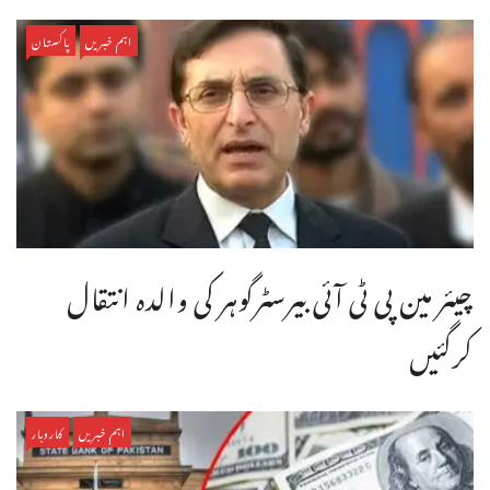
اہم خبریں
پاکستان
چیئر مین پی ٹی آئی بیرسٹرگوہر کی والدہ انتقال
کرگئیں
اہم خبریں
کاروبار