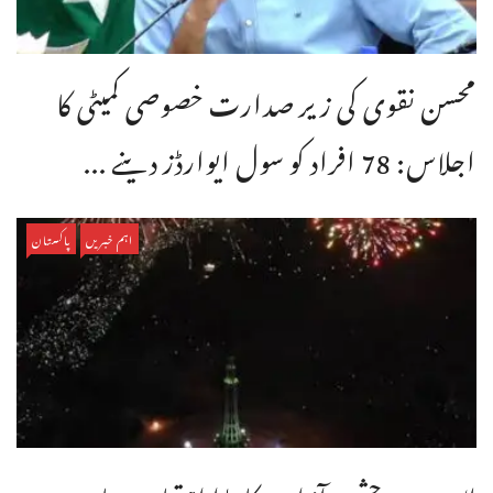
محسن نقوی کی زیر صدارت خصوصی کمیٹی کا
اجلاس: 78 افراد کو سول ایوارڈز دینے ...
اہم خبریں
پاکستان
لاہور میں جشنِ آزادی کا بڑا اہتمام، مینارِ