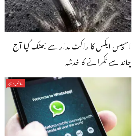
اسپیس ایکس کا راکٹ مدار سے بھٹک گیا آج
چاند سے ٹکرانے کا خدشہ
سائنس/فیچر