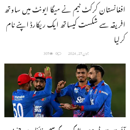
افغانستان کرکٹ ٹیم نے میگا ایونٹ میں ساوتھ
افریقہ سے شکست کیساتھ ایک ریکارڈ اپنے نام
کرلیا
جون 27, 2024
0
307
آئی سی سی ٹی 20 ورلڈ کپ کے سیمی فائنل میں جنوبی