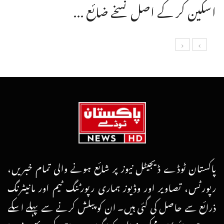
اسکین کر کے اصل نسخے ضائع ...
پاکستان ٹوڈے ڈیجیٹل نیوز پر شائع ہونے والی تمام خبریں،
رپورٹس، تصاویر اور وڈیوز ہماری رپورٹنگ ٹیم اور مانیٹرنگ
ذرائع سے حاصل کی گئی ہیں۔ ان کو پبلش کرنے سے پہلے اسکے