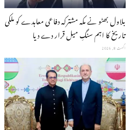
بلاول بھٹو نے مکہ مشترکہ دفاعی معاہدے کو ملکی
تاریخ کا اہم سنگِ میل قرار دے دیا
اگست 8, 2026