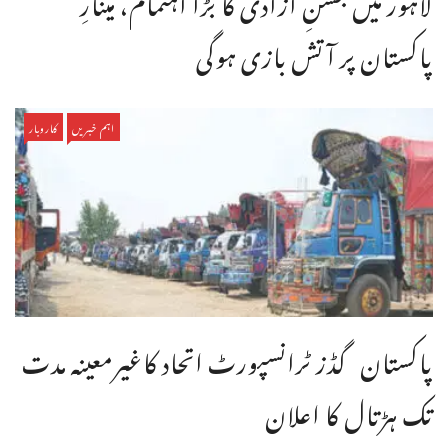
پاکستان پر آتش بازی ہوگی
اہم خبریں
کاروبار
پاکستان گڈز ٹرانسپورٹ اتحاد کاغیرمعینہ مدت
تک ہڑتال کا اعلان