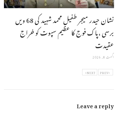
نشان حیدر میجر طفیل محمد شہید کی 68 ویں
برسی ،پاک فوج کا عظیم سپوت کو خراج
عقیدت
اگست 8, 2026
NEXT
PREV
Leave a reply