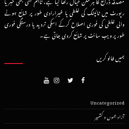
مصدقہ ذرائع کا ہرممکن خیال رکھا گیا ہے، تاہم کسی بھی خبر یا
رپورٹ میں ٹائپنگ کی غلطی یا غیرارادی طور پر شائع ہونے
والی غلطی کی فوری اصلاح کرکے اسکی تردید یا درستگی فوری
طور پر ویب سائٹ پر شائع کردی جاتی ہے۔
ہمیں فالو کریں
Uncategorized
آزاد جموں و کشمیر