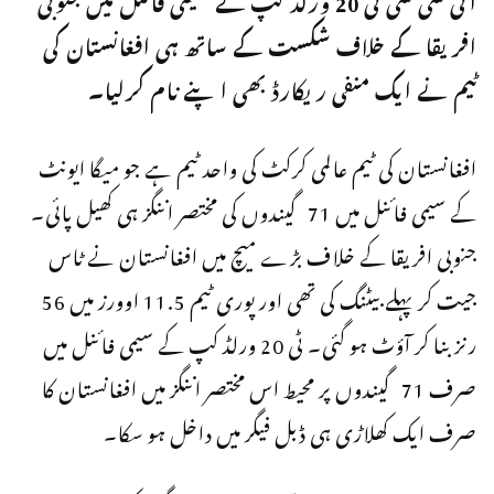
افریقا کے خلاف شکست کے ساتھ ہی افغانستان کی
ٹیم نے ایک منفی ریکارڈ بھی اپنے نام کرلیا۔
افغانستان کی ٹیم عالمی کرکٹ کی واحد ٹیم ہے جو میگا ایونٹ
کے سیمی فائنل میں 71 گیندوں کی مختصر اننگز ہی کھیل پائی۔
جنوبی افریقا کے خلاف بڑے میچ میں افغانستان نے ٹاس
جیت کر پہلے بیٹنگ کی تھی اور پوری ٹیم 11.5 اوورز میں 56
رنز بنا کر آؤٹ ہو گئی۔ ٹی 20 ورلڈ کپ کے سیمی فائنل میں
صرف 71 گیندوں پر محیط اس مختصر اننگز میں افغانستان کا
صرف ایک کھلاڑی ہی ڈبل فیگر میں داخل ہو سکا۔