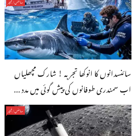
سائنس/فیچر
سائنسدانوں کا انوکھا تجربہ ! شارک مچھلیاں
اب سمندری طوفانوں کی پیش گوئی میں مدد ...
سائنس/فیچر