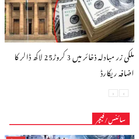
ملکی زر مبادلہ ذخائر میں 3 کروڑ25 لاکھ ڈالر کا
اضافہ ریکارڈ
سائنس/فیچر