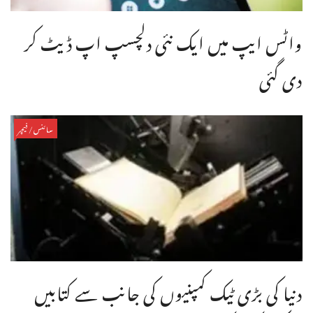
واٹس ایپ میں ایک نئی دلچسپ اپ ڈیٹ کر
دی گئی
سائنس/فیچر
دنیا کی بڑی ٹیک کمپنیوں کی جانب سے کتابیں