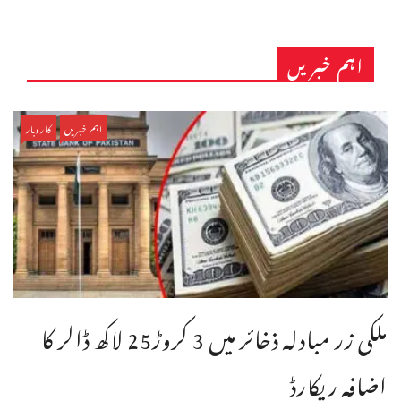
اہم خبریں
اہم خبریں
کاروبار
ملکی زر مبادلہ ذخائر میں 3 کروڑ25 لاکھ ڈالر کا
اضافہ ریکارڈ