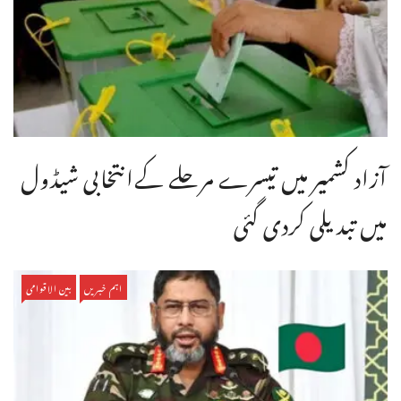
آزاد کشمیر میں تیسرے مرحلے کےانتخابی شیڈول
میں تبدیلی کردی گئی
اہم خبریں
بین الاقوامی