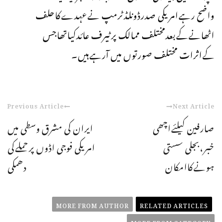
واضح رہےامریکی صدرڈونلڈٹرمپ نےعہدےکاحلف
اٹھانےکےبعدمختلف ممالک پرٹیرف عائدکیاتھاجس
کےاثرات مختلف صورتوں میں آرہےہیں۔
Previous Article
Next Article
صارفین کیلئےاچھی
ایران کی مشرق وسطی میں
خبر،بجلی سستی
امریکی فوجی اڈوں پرحملےکی
ہونےکاامکان
دھمکی
MORE FROM AUTHOR
RELATED ARTICLES
MORE FROM CATEGORY