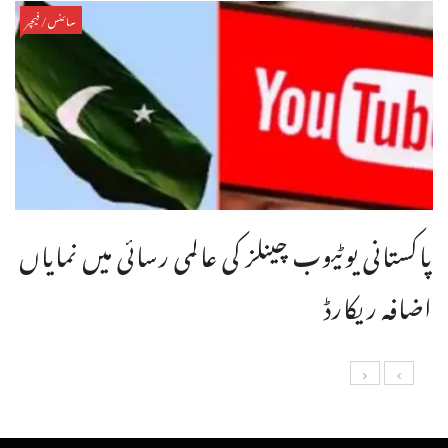
سائنس/فیچر
پاکستانی یوٹیوب چینلز کی عالمی رسائی میں نمایاں
اضافہ ریکارڈ