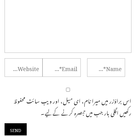
اس براؤزر میں میرا نام، ای میل، اور ویب سائٹ محفوظ
رکھیں اگلی بار جب میں تبصرہ کرنے کےلیے۔