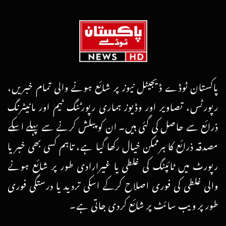
پاکستان ٹوڈے ڈیجیٹل نیوز پر شائع ہونے والی تمام خبریں،
رپورٹس، تصاویر اور وڈیوز ہماری رپورٹنگ ٹیم اور مانیٹرنگ
ذرائع سے حاصل کی گئی ہیں۔ ان کو پبلش کرنے سے پہلے اسکے
مصدقہ ذرائع کا ہرممکن خیال رکھا گیا ہے، تاہم کسی بھی خبر یا
رپورٹ میں ٹائپنگ کی غلطی یا غیرارادی طور پر شائع ہونے
والی غلطی کی فوری اصلاح کرکے اسکی تردید یا درستگی فوری
طور پر ویب سائٹ پر شائع کردی جاتی ہے۔