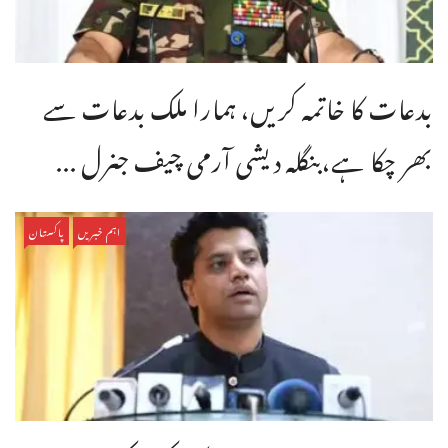
بدعات کا خاتمہ کریں، ہمارا ملک بدعات سے
بھر چکا ہے،بنگله دیشی آرمی چیف جنرل ...
اہم خبریں
پاکستان