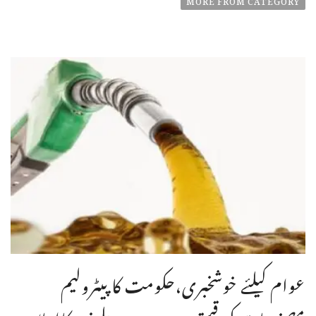
عوام کیلئے خوشخبری،حکومت کا پیٹرولیم
مصنوعات کی قیمتوں میں مزید ریلیف کااعلان