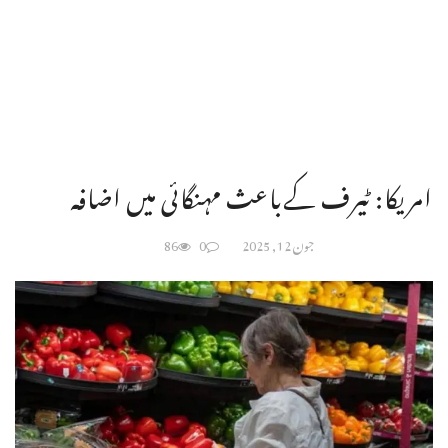
امریکا: ٹیرف کےباعث مہنگائی میں اضافہ
جون 12, 2025
0
86