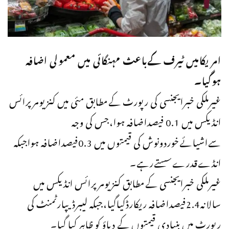
امریکامیں ٹیرف کےباعث مہنگائی میں معمولی اضافہ
ہوگیا۔
غیرملکی خبرایجنسی کی رپورٹ کےمطابق مئی میں کنزیومرپرائس
انڈیکس میں 0.1 فیصداضافہ ہوا،جس کی وجہ
سےاشیائےخوردونوش کی قیمتوں میں 0.3فیصداضافہ ہواجبکہ
انڈےقدرےسستےرہے۔
غیرملکی خبرایجنسی کےمطابق کنزیومرپرائس انڈیکس میں
سالانہ2.4فیصداضافہ ریکارڈکیاگیا،جبکہ لیبرڈیپارٹمنٹ کی
رپورٹ میں بنیادی قیمتوں کے دباؤ کو ظاہر کیا گیا۔