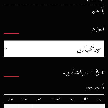
پاکستان
آرکائیوز
تاریخ سے دریافت کریں۔
اگست 2026
پیر
منگل
بدھ
جمعرات
جمعہ
ہفتہ
اتوار