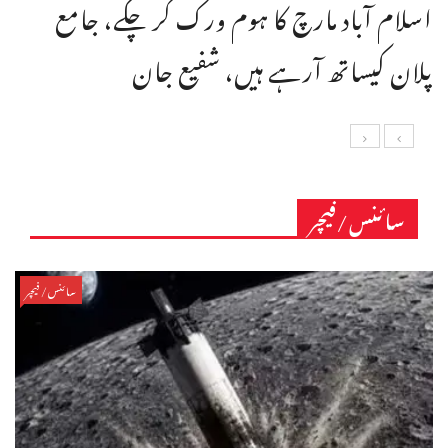
اسلام آباد مارچ کا ہوم ورک کر چکے، جامع
پلان کیساتھ آرہے ہیں، شفیع جان
سائنس/فیچر
سائنس/فیچر