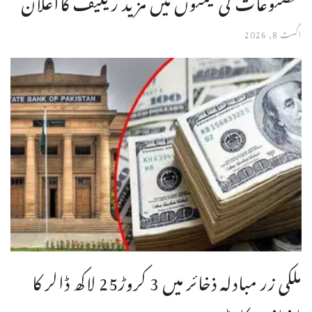
اگست 8, 2026
ملکی زر مبادلہ ذخائر میں 3 کروڑ25 لاکھ ڈالر کا