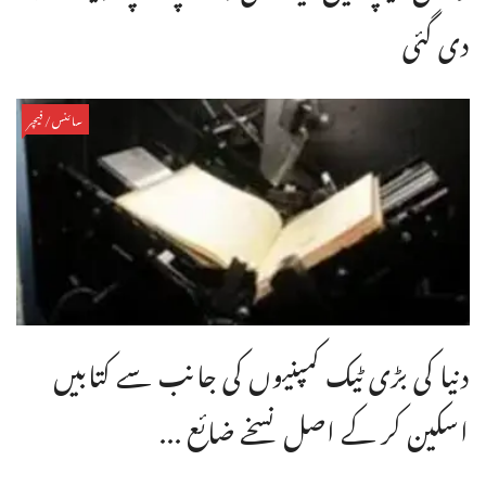
دی گئی
سائنس/فیچر
دنیا کی بڑی ٹیک کمپنیوں کی جانب سے کتابیں
اسکین کر کے اصل نسخے ضائع ...