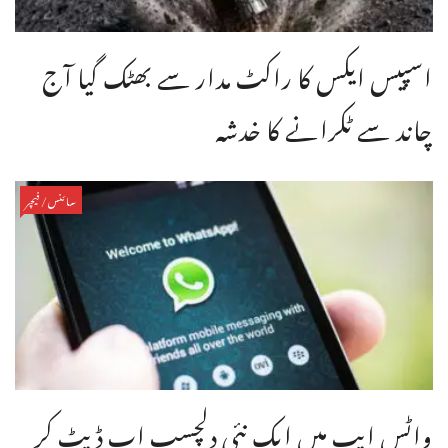
اسپیس ایکس کا راکٹ مدار سے بھٹک گیا آج
چاند سے ٹکرانے کا خدشہ
سائنس/فیچر
واٹس ایپ میں ایک نئی دلچسپ اپ ڈیٹ کر