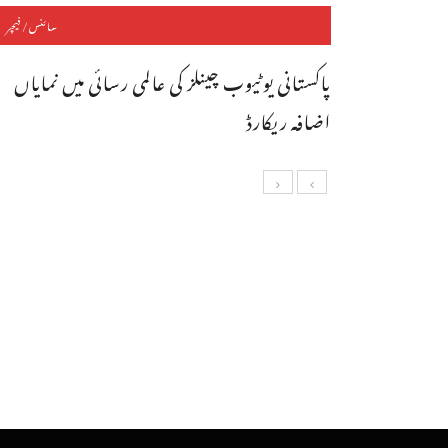
سائنس/فیچر
پاکستانی یوٹیوب چینلز کی عالمی رسائی میں نمایاں
اضافہ ریکارڈ