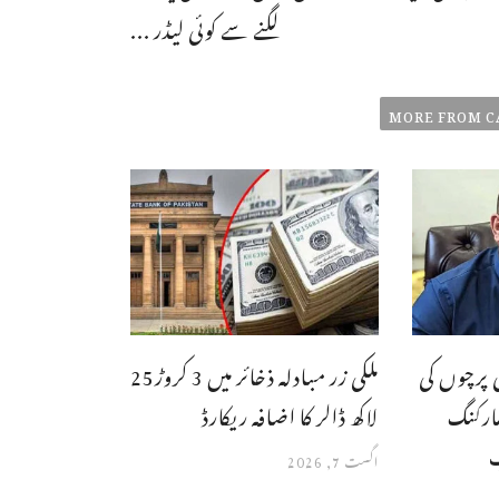
لگنے سے کوئی لیڈر ...
MORE FROM C
 پرچوں کی
ملکی زر مبادلہ ذخائر میں 3 کروڑ25
ارکنگ
لاکھ ڈالر کا اضافہ ریکارڈ
ب
اگست 7, 2026