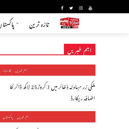
تازہ ترین
پاکستا
اہم خبریں
اہم خبریں
کاروبار
ملکی زر مبادلہ ذخائر میں 3 کروڑ25 لاکھ ڈالر کا
اضافہ ریکارڈ
اہم خبریں
پاکستان