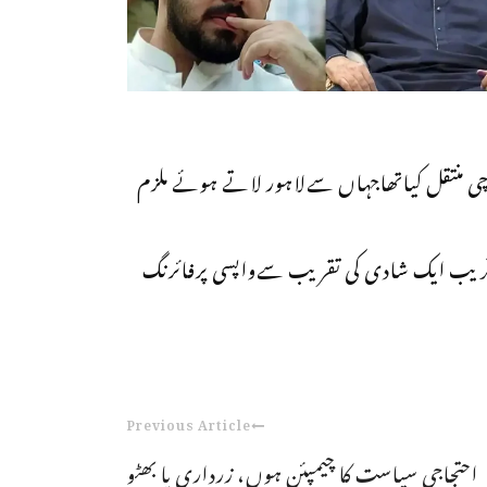
 منتقل کیاتھاجہاں سےلاہور لاتے ہوئے ملزم
ےقریب ایک شادی کی تقریب سےواپسی پرفائرنگ
Previous Article
احتجاجی سیاست کا چیمپئن ہوں، زرداری یا بھٹو