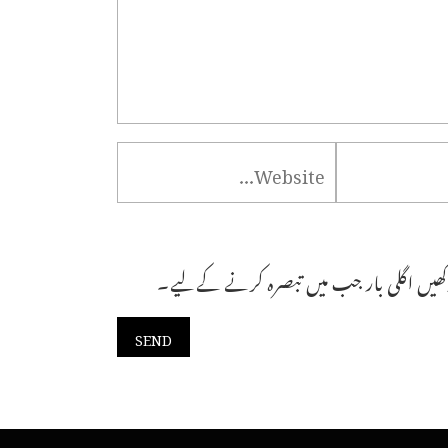
ھیں اگلی بار جب میں تبصرہ کرنے کےلیے۔