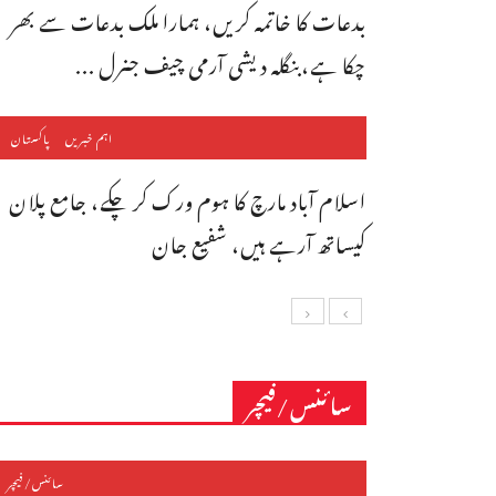
بدعات کا خاتمہ کریں، ہمارا ملک بدعات سے بھر
چکا ہے،بنگله دیشی آرمی چیف جنرل ...
اہم خبریں
پاکستان
اسلام آباد مارچ کا ہوم ورک کر چکے، جامع پلان
کیساتھ آرہے ہیں، شفیع جان
سائنس/فیچر
سائنس/فیچر