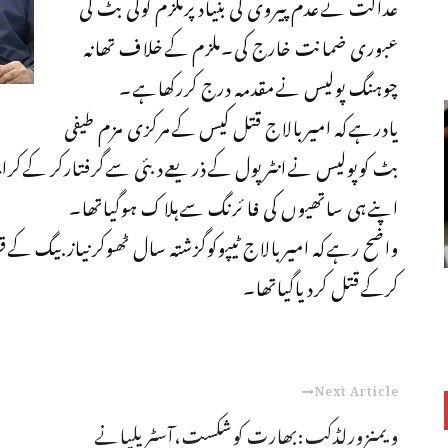
عدالت نےعدم پیروی کی بنیادپرملزم گوگی بٹ کی
عبوری ضمانت خارج کی۔ملزم کےخلاف تھانہ
چوہنگ پولیس نےمقدمہ درج کررکھاہے۔
یادرہےکہ امیربالاج قتل کیس کےمرکزی مزم طیفی
بٹ کوپولیس نےانٹرپول کےذریعےدبئی سےگرفتارکر کےکراچی
اپنےہی ساتھیوں کی فا ئرنگ سےہلاک ہوگیاتھا۔
واضح رہےکہ امیربالاج ٹیپوکوگزشتہ سال ٹھوکرنیازبیگ ک
کرکےقتل کردیاگیاتھا۔
Next Article
ویمنزورلڈکپ:بھارت کوشکست،آسٹریلیانے