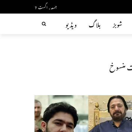
جمعہ, اگست 7
شوبز
بلاگ
ویڈیو
ت منسوخ