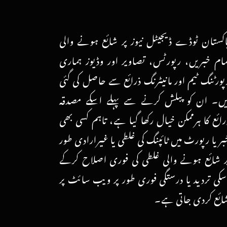
اکستان ٹوڈے ڈیجیٹل نیوز پر شائع ہونے والی
مام خبریں، رپورٹس، تصاویر اور وڈیوز ہماری
پورٹنگ ٹیم اور مانیٹرنگ ذرائع سے حاصل کی گئی
یں۔ ان کو پبلش کرنے سے پہلے اسکے مصدقہ
رائع کا ہرممکن خیال رکھا گیا ہے، تاہم کسی بھی
بر یا رپورٹ میں ٹائپنگ کی غلطی یا غیرارادی طور
ر شائع ہونے والی غلطی کی فوری اصلاح کرکے
سکی تردید یا درستگی فوری طور پر ویب سائٹ پر
ائع کردی جاتی ہے۔