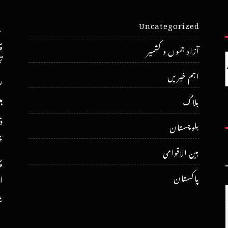
Uncategorized
پ
آزاد جموں و کشمیر
ت
اہم خبریں
ر
ہ
بلاگ
ذ
بلوچستان
خ
بین الاقوامی
پ
پاکستان
ا
ش