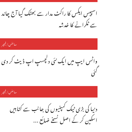
اسپیس ایکس کا راکٹ مدار سے بھٹک گیا آج چاند
سے ٹکرانے کا خدشہ
سائنس/فیچر
واٹس ایپ میں ایک نئی دلچسپ اپ ڈیٹ کر دی
گئی
سائنس/فیچر
دنیا کی بڑی ٹیک کمپنیوں کی جانب سے کتابیں
اسکین کر کے اصل نسخے ضائع ...