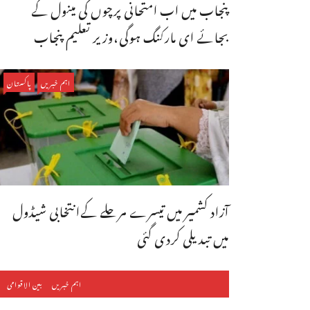
پنجاب میں اب امتحانی پرچوں کی مینول کے
بجائے ای مارکنگ ہوگی،وزیر تعلیم پنجاب
اہم خبریں
پاکستان
آزاد کشمیر میں تیسرے مرحلے کےانتخابی شیڈول
میں تبدیلی کردی گئی
اہم خبریں
بین الاقوامی