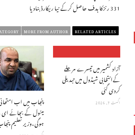
331 رنزکا ہدف حاصل کرکے نیا ریکارڈ بنادیا
ATEGORY
MORE FROM AUTHOR
RELATED ARTICLES
آزاد کشمیر میں تیسرے مرحلے
کےانتخابی شیڈول میں تبدیلی
کردی گئی
پنجاب میں اب امتحانی
اگست 7, 2026
مینول کے بجائے ای م
ہوگی،وزیر تعلیم پنجا
اگست 7, 2026