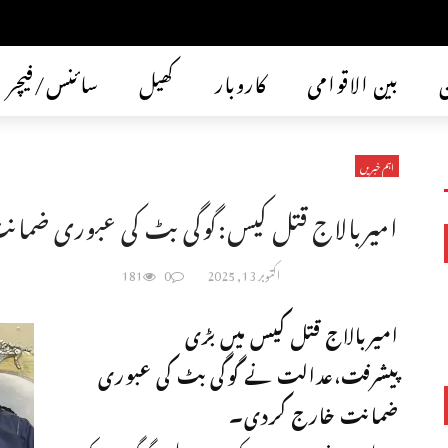
ن
بین الاقوامی
کاروبار
کھیل
سائنس/فیچر
اہم خبریں
امیربالاج قتل کیس:گوگی بٹ کی عبوری ضمان
اکتوبر 13, 2025
0
181
امیربالاج قتل کیس میں بڑی
پیشرفت،عدالت نے گوگی بٹ کی عبوری
ضمانت خارج کردی۔