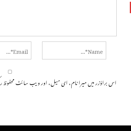
اس براؤزر میں میرا نام، ای میل، اور ویب سائٹ محفوظ رک