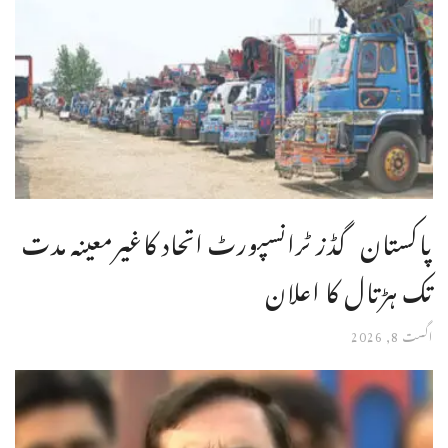
پاکستان گڈز ٹرانسپورٹ اتحاد کاغیرمعینہ مدت
تک ہڑتال کا اعلان
اگست 8, 2026