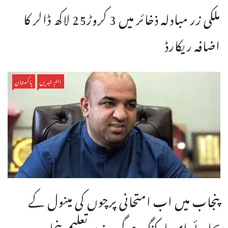
ملکی زر مبادلہ ذخائر میں 3 کروڑ25 لاکھ ڈالر کا
اضافہ ریکارڈ
اہم خبریں
پاکستان
پنجاب میں اب امتحانی پرچوں کی مینول کے
بجائے ای مارکنگ ہوگی،وزیر تعلیم پنجاب