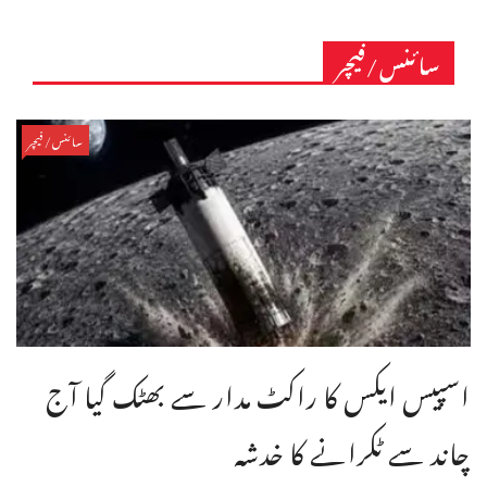
سائنس/فیچر
سائنس/فیچر
اسپیس ایکس کا راکٹ مدار سے بھٹک گیا آج
چاند سے ٹکرانے کا خدشہ