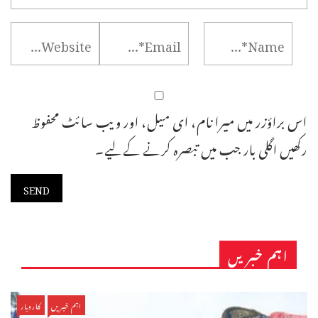
اس براؤزر میں میرا نام، ای میل، اور ویب سائٹ محفوظ
رکھیں اگلی بار جب میں تبصرہ کرنے کےلیے۔
اہم خبریں
اہم خبریں
کاروبار