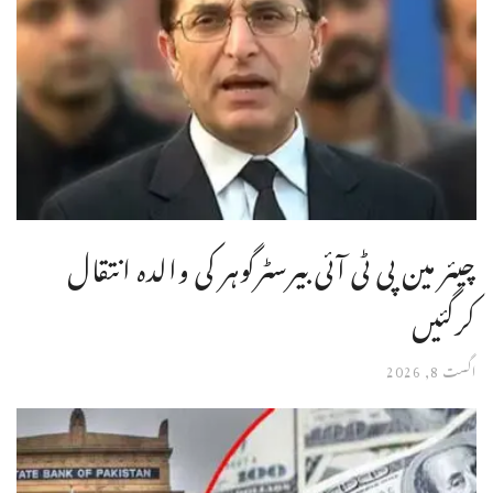
چیئر مین پی ٹی آئی بیرسٹرگوہر کی والدہ انتقال
کرگئیں
اگست 8, 2026