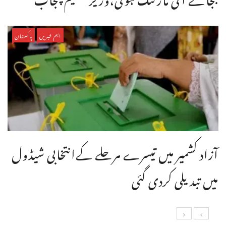
اہم خبریں
پاکستان
آزاد کشمیر میں تیسرے مرحلے کےانتخابی شیڈول
میں تبدیلی کردی گئی