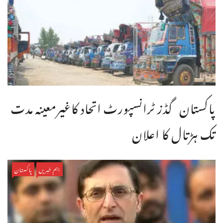
پاکستان گڈز ٹرانسپورٹ اتحاد کاغیرمعینہ مدت
تک ہڑتال کا اعلان
اہم خبریں
پاکستان