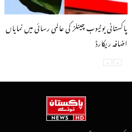
پاکستانی یوٹیوب چینلز کی عالمی رسائی میں نمایاں
اضافہ ریکارڈ