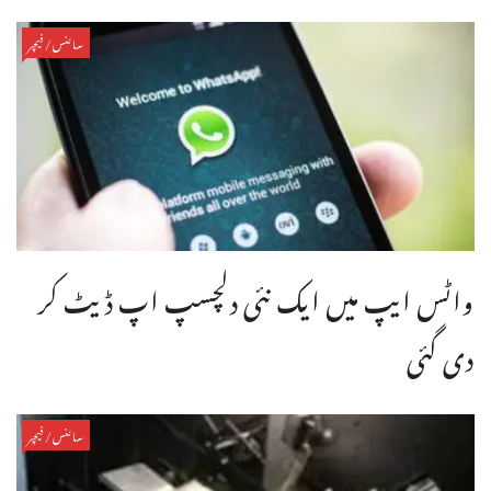
سائنس/فیچر
واٹس ایپ میں ایک نئی دلچسپ اپ ڈیٹ کر
دی گئی
سائنس/فیچر