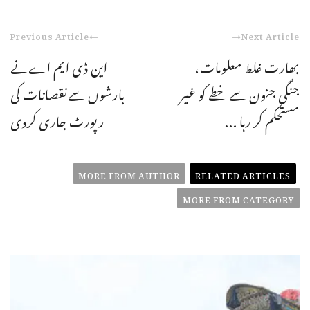
Previous Article
Next Article
بھارت غلط معلومات،
این ڈی ایم اےنے
جنگی جنون سے خطے کو غیر
بارشوں سےنقصانات کی
مستحکم کر رہا ...
رپورٹ جاری کردی
MORE FROM AUTHOR
RELATED ARTICLES
MORE FROM CATEGORY