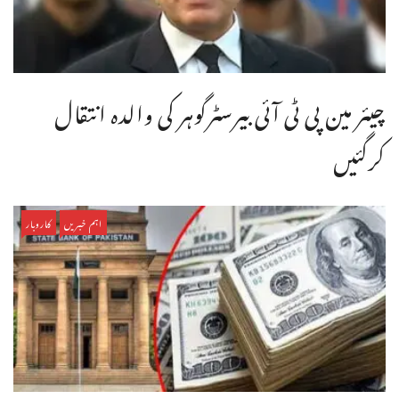
چیئر مین پی ٹی آئی بیرسٹرگوہر کی والدہ انتقال
کرگئیں
اہم خبریں
کاروبار