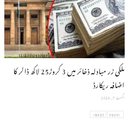
ملکی زر مبادلہ ذخائر میں 3 کروڑ25 لاکھ ڈالر کا
اضافہ ریکارڈ
اگست 7, 2026
NEXT
PREV