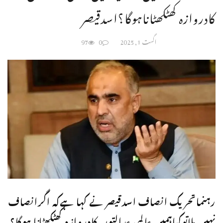
کادروازہ کھٹکھٹاناہوگا؟اسدقیصر
اگست 1, 2025
0
97
رہنماتحریک انصاف اسدقیصر نے کہا ہےکہ اگرانصاف
نہیں ملاتوکیاہمیں عالمی عدالتوں کادروازہ کھٹکھٹانا ہوگا؟