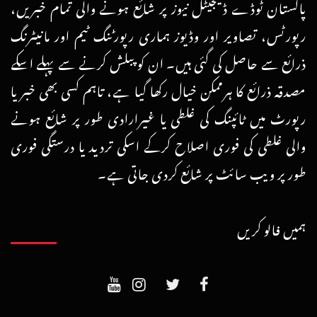
پاکستان ٹوڈے ڈیجیٹل نیوز پر شائع ہونے والی تمام خبریں،
رپورٹس، تصاویر اور وڈیوز ہماری رپورٹنگ ٹیم اور مانیٹرنگ
ذرائع سے حاصل کی گئی ہیں۔ ان کو پبلش کرنے سے پہلے اسکے
مصدقہ ذرائع کا ہرممکن خیال رکھا گیا ہے، تاہم کسی بھی خبر یا
رپورٹ میں ٹائپنگ کی غلطی یا غیرارادی طور پر شائع ہونے
والی غلطی کی فوری اصلاح کرکے اسکی تردید یا درستگی فوری
طور پر ویب سائٹ پر شائع کردی جاتی ہے۔
ہمیں فالو کریں