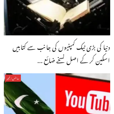
دنیا کی بڑی ٹیک کمپنیوں کی جانب سے کتابیں
اسکین کر کے اصل نسخے ضائع ...
سائنس/فیچر