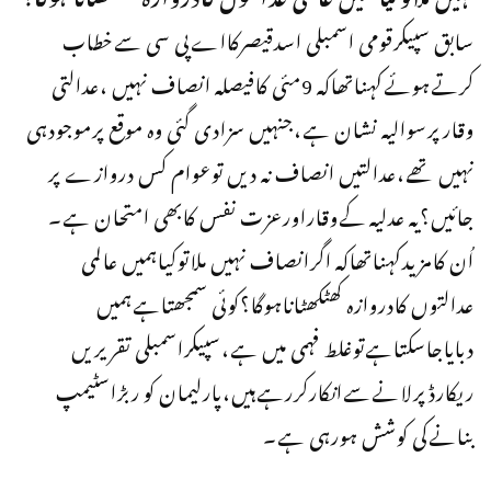
سابق سپیکرقومی اسمبلی اسدقیصرکااےپی سی سےخطاب
کرتےہوئےکہناتھاکہ 9مئی کافیصلہ انصاف نہیں ،عدالتی
وقارپرسوالیہ نشان ہے،جنہیں سزادی گئی وہ موقع پرموجودہی
نہیں تھے،عدالتیں انصاف نہ دیں توعوام کس دروازے پر
جائیں؟یہ عدلیہ کےوقاراورعزت نفس کابھی امتحان ہے۔
اُن کامزیدکہناتھاکہ اگرانصاف نہیں ملاتوکیاہمیں عالمی
عدالتوں کادروازہ کھٹکھٹاناہوگا؟کوئی سمجھتاہےہمیں
دبایاجاسکتاہےتوغلط فہمی میں ہے،سپیکراسمبلی تقریریں
ریکارڈپرلانےسےانکارکررہےہیں،پارلیمان کو ربڑاسٹیمپ
بنانےکی کوشش ہورہی ہے۔