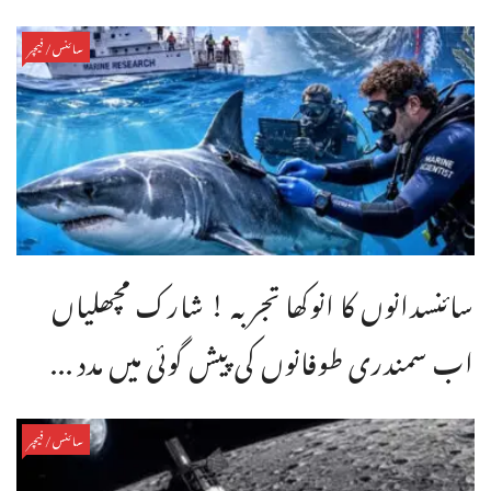
سائنس/فیچر
سائنسدانوں کا انوکھا تجربہ ! شارک مچھلیاں
اب سمندری طوفانوں کی پیش گوئی میں مدد ...
سائنس/فیچر