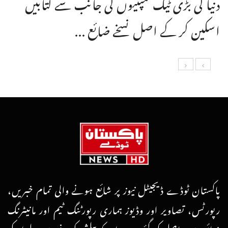
دنیا کی بڑی ٹیک کمپنیوں کی جانب سے کتابیں
اسکین کر کے اصل نسخے ضائع ...
پاکستان ٹوڈے ڈیجیٹل نیوز پر شائع ہونے والی تمام خبریں،
رپورٹس، تصاویر اور وڈیوز ہماری رپورٹنگ ٹیم اور مانیٹرنگ