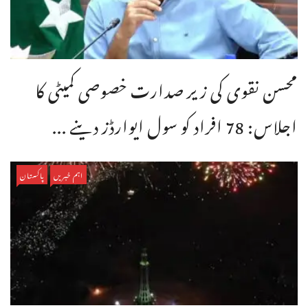
محسن نقوی کی زیر صدارت خصوصی کمیٹی کا
اجلاس: 78 افراد کو سول ایوارڈز دینے ...
اہم خبریں
پاکستان