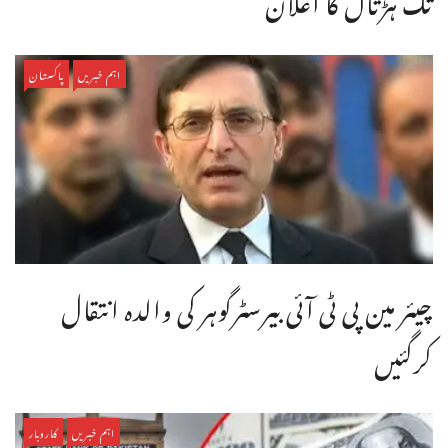
اہم خبریں
پاکستان
چیئر مین پی ٹی آئی بیرسٹرگوہر کی والدہ انتقال
کرگئیں
اہم خبریں
کاروبار