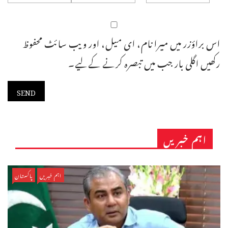
اس براؤزر میں میرا نام، ای میل، اور ویب سائٹ محفوظ
رکھیں اگلی بار جب میں تبصرہ کرنے کےلیے۔
اہم خبریں
اہم خبریں
پاکستان