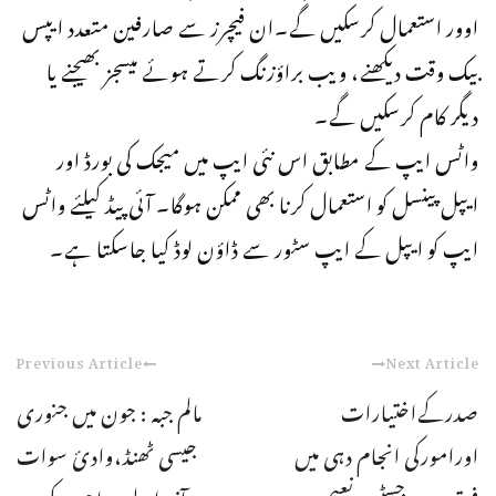
اوور استعمال کرسکیں گے۔ان فیچرز سے صارفین متعدد ایپس
بیک وقت دیکھنے، ویب براؤزنگ کرتے ہوئے میسجز بھیجنے یا
دیگر کام کرسکیں گے۔
واٹس ایپ کے مطابق اس نئی ایپ میں میجک کی بورڈ اور
ایپل پینسل کو استعمال کرنا بھی ممکن ہوگا۔ آئی پیڈ کیلئے واٹس
ایپ کو ایپل کے ایپ سٹور سے ڈاؤن لوڈ کیا جاسکتا ہے۔
Previous Article
Next Article
صدرکےاختیارات
مالم جبہ : جون میں جنوری
اورامورکی انجام دہی میں
جیسی ٹھنڈ،وادیٔ سوات
فرق ہے،جسٹس نعیم
آنیوالے سیاحوں کی ...