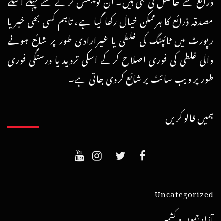
ذرائع سے حاصل کی گئی ہیں۔ ان کو پبلش کرنے سے پہلے اسکے
مصدقہ ذرائع کا ہرممکن خیال رکھا گیا ہے، تاہم کسی بھی خبر یا
رپورٹ میں ٹائپنگ کی غلطی یا غیرارادی طور پر شائع ہونے
والی غلطی کی فوری اصلاح کرکے اسکی تردید یا درستگی فوری
طور پر ویب سائٹ پر شائع کردی جاتی ہے۔
ہمیں فالو کریں
Uncategorized
آزاد جموں و کشمیر