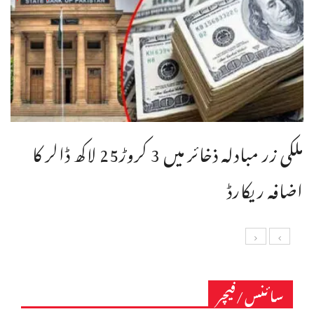
ملکی زر مبادلہ ذخائر میں 3 کروڑ25 لاکھ ڈالر کا
اضافہ ریکارڈ
سائنس/فیچر