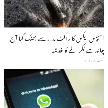
اسپیس ایکس کا راکٹ مدار سے بھٹک گیا آج
چاند سے ٹکرانے کا خدشہ
اگست 5, 2026