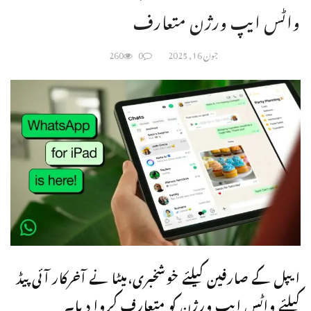
واٹس ایپ ورژن متعارف
جون 16, 2025
0
260
ایپل کے صارفین کیلئے خوشخبری،میٹا نے آخرکار آئی پیڈ
کیلئے واٹس ایپ ورژن کو متعارف کروا دیا۔