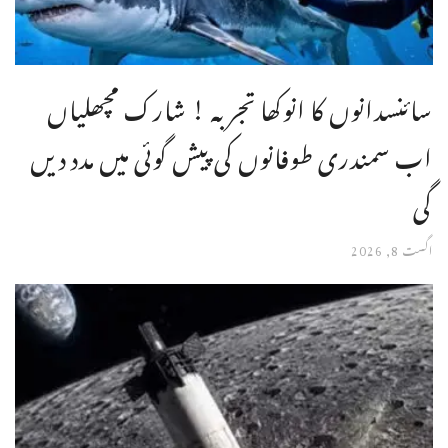
سائنسدانوں کا انوکھا تجربہ ! شارک مچھلیاں
اب سمندری طوفانوں کی پیش گوئی میں مدد دیں
گی
اگست 8, 2026