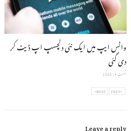
واٹس ایپ میں ایک نئی دلچسپ اپ ڈیٹ کر
دی گئی
اگست 4, 2026
NEXT
PREV
Leave a reply