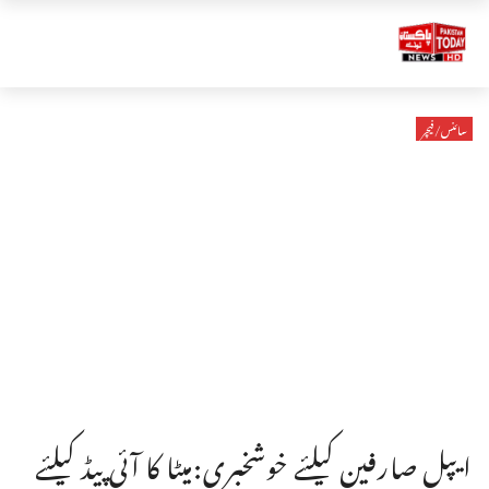
سائنس/فیچر
ایپل صارفین کیلئے خوشخبری:میٹا کا آئی پیڈ کیلئے