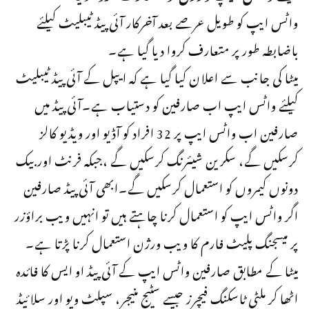
واٹس ایپ کو طویل عرصے بعد آخرکار آئی پیڈ ٹیبلیٹ کیلئے
باضابطہ طور پر متعارف کروا دیا گیا ہے۔
میٹا کی جانب سے اعلان کیا گیا ہے کہ ایپل کے آئی پیڈ ٹیبلیٹ
کیلئے واٹس ایپ اب صارفین کو دستیاب ہے۔آئی پیڈ میں
صارفین اب واٹس ایپ پر 32 افراد کو آڈیو اور ویڈیو کالز
کرسکیں گے، سکرین شیئرنگ کرسکیں گے ،جبکہ فرنٹ اور بیک
دونوں کیمروں کو استعمال کرسکیں گے۔ابھی آئی پیڈ صارفین
اگر واٹس ایپ کو استعمال کرنا چاہتے ہیں تو انہیں ویب براؤزر
پر میسجنگ پلیٹ فارم کا ویب ورژن استعمال کرنا پڑتا ہے۔
میٹا کے مطابق صارفین واٹس ایپ کے آئی پیڈ او ایس کا فائدہ
اٹھا کر ملٹی ٹاسکنگ فیچرز جیسے سٹیج منیجر، سپلٹ ویو اور سلائیڈ