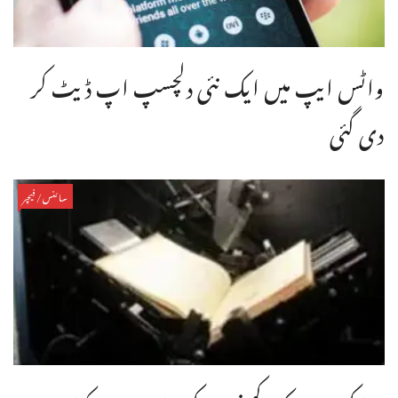
واٹس ایپ میں ایک نئی دلچسپ اپ ڈیٹ کر
دی گئی
سائنس/فیچر