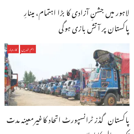
لاہور میں جشنِ آزادی کا بڑا اہتمام، مینارِ
پاکستان پر آتش بازی ہوگی
اہم خبریں
کاروبار
پاکستان گڈز ٹرانسپورٹ اتحاد کاغیرمعینہ مدت
تک ہڑتال کا اعلان