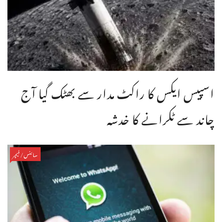
اسپیس ایکس کا راکٹ مدار سے بھٹک گیا آج
چاند سے ٹکرانے کا خدشہ
سائنس/فیچر