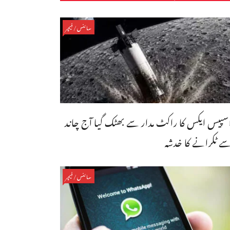
سائنس/فیچر
سپیس ایکس کا راکٹ مدار سے بھٹک گیا آج چاند
ے ٹکرانے کا خدشہ
سائنس/فیچر