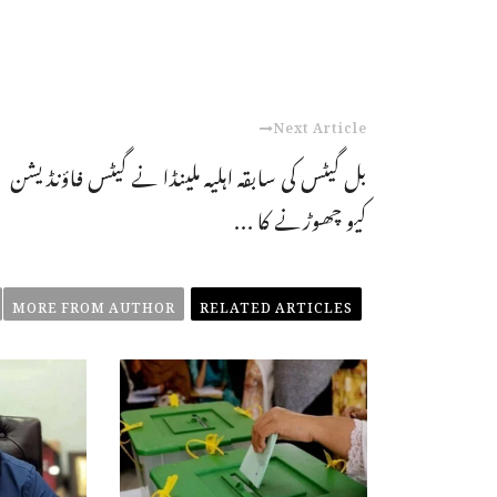
Next Article
بل گیٹس کی سابقہ اہلیہ ملینڈا نے گیٹس فاؤنڈیشن
کیو چھوڑنے کا ...
MORE FROM AUTHOR
RELATED ARTICLES