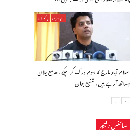
اہم خبریں
پاکستان
سلام آباد مارچ کا ہوم ورک کر چکے، جامع پلان
یساتھ آرہے ہیں، شفیع جان
سائنس/فیچر