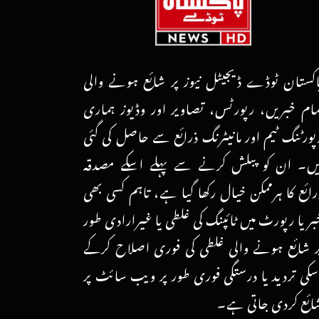
اکستان ٹوڈے ڈیجیٹل نیوز پر شائع ہونے والی
مام خبریں، رپورٹس، تصاویر اور وڈیوز ہماری
پورٹنگ ٹیم اور مانیٹرنگ ذرائع سے حاصل کی گئی
یں۔ ان کو پبلش کرنے سے پہلے اسکے مصدقہ
رائع کا ہرممکن خیال رکھا گیا ہے، تاہم کسی بھی
بر یا رپورٹ میں ٹائپنگ کی غلطی یا غیرارادی طور
ر شائع ہونے والی غلطی کی فوری اصلاح کرکے
سکی تردید یا درستگی فوری طور پر ویب سائٹ پر
ائع کردی جاتی ہے۔