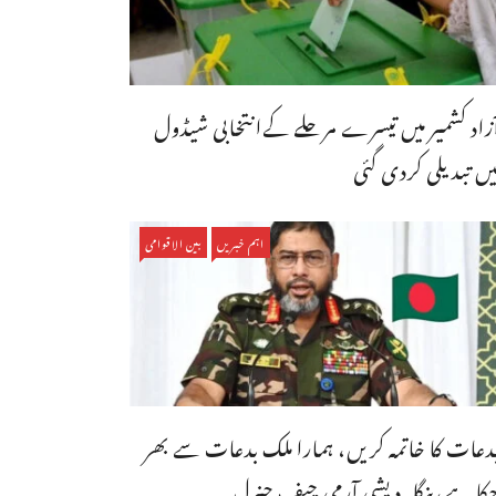
ٓزاد کشمیر میں تیسرے مرحلے کےانتخابی شیڈول
یں تبدیلی کردی گئی
اہم خبریں
بین الاقوامی
دعات کا خاتمہ کریں، ہمارا ملک بدعات سے بھر
کا ہے،بنگله دیشی آرمی چیف جنرل ...