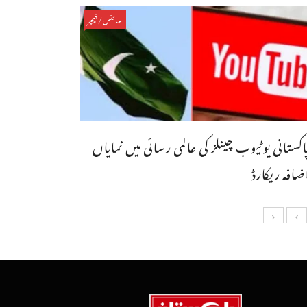
سائنس/فیچر
اکستانی یوٹیوب چینلز کی عالمی رسائی میں نمایاں
ضافہ ریکارڈ