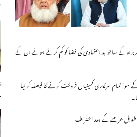
ا
براہ کے ساتھ بد اعتمادی کی فضا کو کم کرتے ہوئے ان کے
پ
سوا تمام سرکاری کمپنیاں فروخت کرنے کا فیصلہ کرلیا
ب
ا۔
یک طویل عرصے کے بعد اعتراف