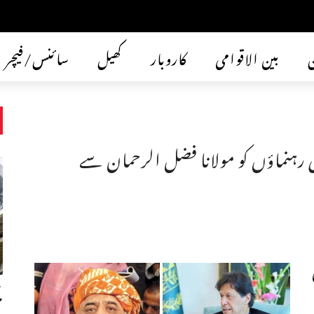
ن
بین الاقوامی
کاروبار
کھیل
سائنس/فیچر
رہنماؤں کو مولانا فضل الرحمان سے