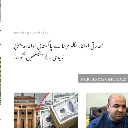
ا
Previous Article
م
بھارتی اداکار نکلو مہتا نے پاکستانی اداکارہ یمنیٰ
زیدی کے ’جینٹلمین‘ کو ...
MORE FROM CATEGORY
ب
چ