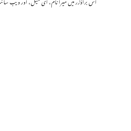
اس براؤزر میں میرا نام، ای میل، اور ویب سائٹ