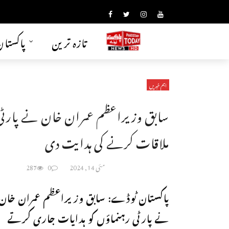
تازہ ترین
پاکستا
اہم خبریں
سابق وزیراعظم عمران خان نے پارٹی 
ملاقات کرنے کی ہدایت دی
مئی 14, 2024
0
287
پاکستان ٹوڈے: سابق وزیراعظم عمران خان
نے پارٹی رہنماؤں کو ہدایات جاری کرتے