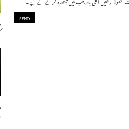
 محفوظ رکھیں اگلی بار جب میں تبصرہ کرنے کےلیے۔
و
گ
د
ا