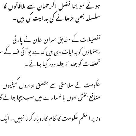
ہوئے مولانا فضل الرحمان سے ملاقاتوں کا
سلسلہ بھی بڑھانے کی ہدایت کی ہیں۔
تفصیلات کے مطابق عمران خان نے پارٹی
رہنماؤں کو ہدایات دی ہیں کہ جے یو آئی ف کے سر
تحفظات کو جلد از جلد دور کیا جائے۔
حکومت نے سلامتی سے متعلق اداروں کمپنیوں کے 
منافع بخش ہوں یا خسارے میں سب بیچا جائے گ
وزیر اعظم حکومت کا کام کاروبار کرنا نہیں۔ ا