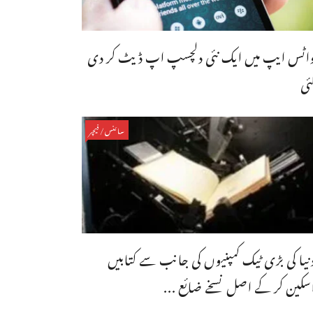
اٹس ایپ میں ایک نئی دلچسپ اپ ڈیٹ کر دی
ئی
سائنس/فیچر
نیا کی بڑی ٹیک کمپنیوں کی جانب سے کتابیں
سکین کر کے اصل نسخے ضائع ...