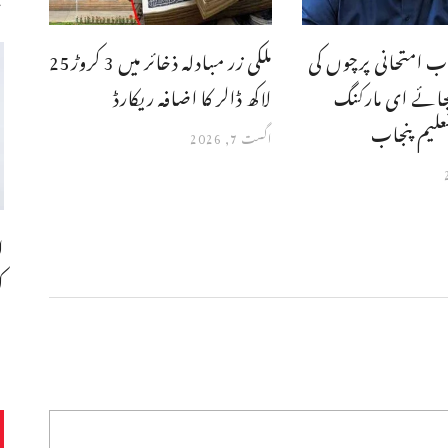
ب امتحانی پرچوں کی
ملکی زر مبادلہ ذخائر میں 3 کروڑ25
جائے ای مارکنگ
لاکھ ڈالر کا اضافہ ریکارڈ
علیم پنجاب
اگست 7, 2026
ا
ک