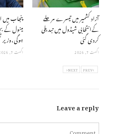
آزاد کشمیر میں تیسرے مرحلے
پنجاب میں ا
کےانتخابی شیڈول میں تبدیلی
مینول کے ب
کردی گئی
ہوگی،وزیر ت
اگست 7, 2026
اگست 7, 2026
NEXT
PREV
Leave a reply