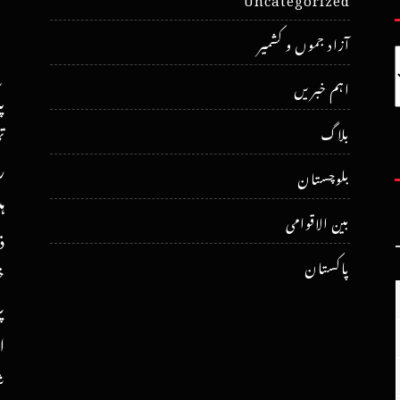
آزاد جموں و کشمیر
اہم خبریں
پ
ت
بلاگ
ر
بلوچستان
ہ
بین الاقوامی
ذ
پاکستان
خ
پ
ا
ش