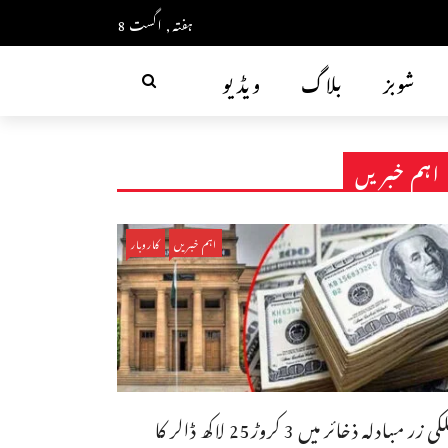
ہفتہ, اگست 8
شوبز
بلاگ
ویڈیو
اہم خبریں
اہم خبریں
کاروبار
ملکی زر مبادلہ ذخائر میں 3 کروڑ25 لاکھ ڈالر کا