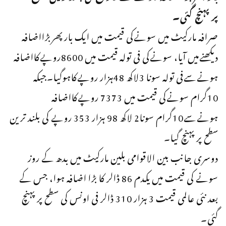
پرپہنچ گئی۔
صرافہ مارکیٹ میں سونےکی قیمت میں ایک بارپھربڑااضافہ
دیکھنےمیں آیا، سونےکی فی تولہ قیمت میں 8600روپےکااضافہ
ہونےسےفی تولہ سونا 3لاکھ 48ہزار روپےکاہوگیا۔جبکہ
10گرام سونےکی قیمت میں 7373 روپےکااضافہ
ہونےسے10گرام سونا2 لاکھ 98 ہزار 353 روپے کی بلند ترین
سطح پر پہنچ گیا۔
دوسری جانب بین الاقوامی بلین مارکیٹ میں بدھ کے روز
سونے کی قیمت میں یکدم 86 ڈالر کا بڑا اضافہ ہوا، جس کے
بعد نئی عالمی قیمت 3 ہزار 310 ڈالر فی اونس کی سطح پر پہنچ
گئی۔