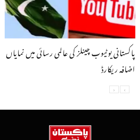
پاکستانی یوٹیوب چینلز کی عالمی رسائی میں نمایاں
اضافہ ریکارڈ