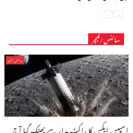
سائنس/فیچر
سائنس/فیچر
اسپیس ایکس کا راکٹ مدار سے بھٹک گیا آج