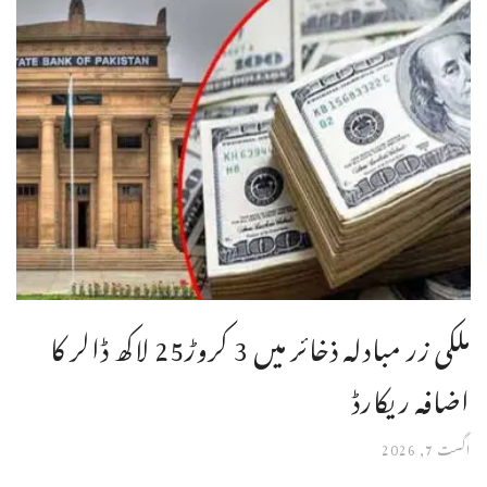
ملکی زر مبادلہ ذخائر میں 3 کروڑ25 لاکھ ڈالر کا
اضافہ ریکارڈ
اگست 7, 2026