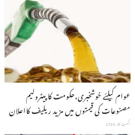
عوام کیلئے خوشخبری،حکومت کا پیٹرولیم
مصنوعات کی قیمتوں میں مزید ریلیف کااعلان
اگست 8, 2026