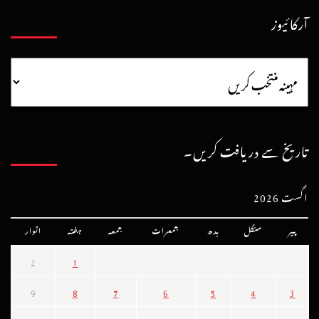
آرکائیوز
تاریخ سے دریافت کریں۔
اگست 2026
پیر
منگل
بدھ
جمعرات
جمعہ
ہفتہ
اتوار
2
1
9
8
7
6
5
4
3