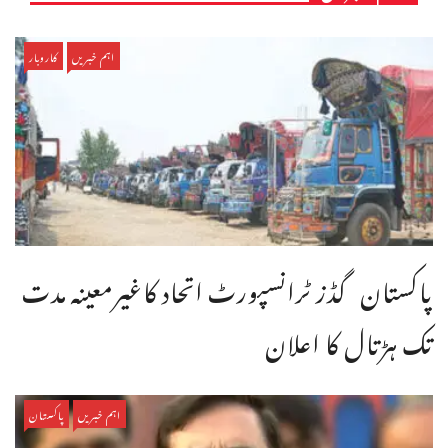
اہم خبریں
کاروبار
پاکستان گڈز ٹرانسپورٹ اتحاد کاغیرمعینہ مدت
تک ہڑتال کا اعلان
اہم خبریں
پاکستان