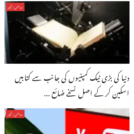
سائنس/فیچر
دنیا کی بڑی ٹیک کمپنیوں کی جانب سے کتابیں
اسکین کر کے اصل نسخے ضائع ...
سائنس/فیچر