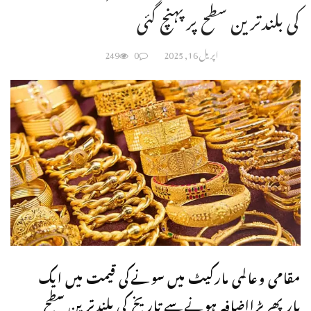
کی بلندترین سطح پرپہنچ گئی
اپریل 16, 2025
0
249
مقامی وعالمی مارکیٹ میں سونےکی قیمت میں ایک
بارپھربڑااضافہ ہونےسے تاریخ کی بلندترین سطح