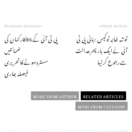
Previous Article
Next Article
توشہ خانہ ٹوکیس :بانی پی ٹی
پی ٹی آئی کے86کارکنان کی
آئی نےایک بارپھرعدالت
ضمانتیں
سےرجوع کرلیا
مستردہونےکاتحریری
فیصلہ جاری
MORE FROM AUTHOR
RELATED ARTICLES
MORE FROM CATEGORY