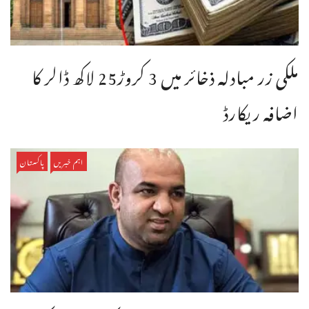
ملکی زر مبادلہ ذخائر میں 3 کروڑ25 لاکھ ڈالر کا
اضافہ ریکارڈ
اہم خبریں
پاکستان