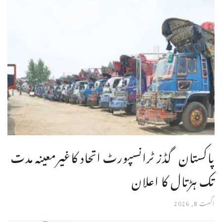
پاکستان گڈز ٹرانسپورٹ اتحاد کاغیرمعینہ مدت
تک ہڑتال کا اعلان
اگست 8, 2026