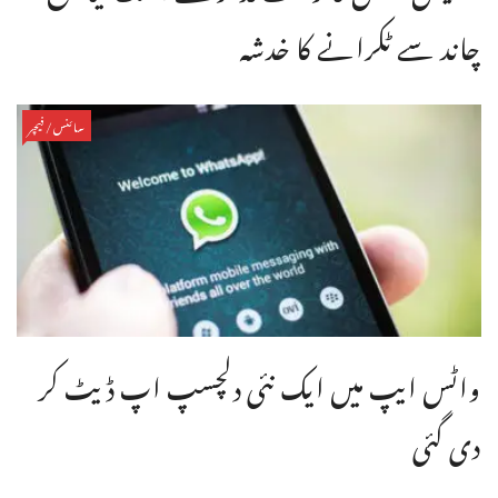
چاند سے ٹکرانے کا خدشہ
سائنس/فیچر
واٹس ایپ میں ایک نئی دلچسپ اپ ڈیٹ کر
دی گئی