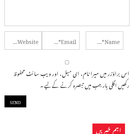
اس براؤزر میں میرا نام، ای میل، اور ویب سائٹ محفوظ
رکھیں اگلی بار جب میں تبصرہ کرنے کےلیے۔
اہم خبریں