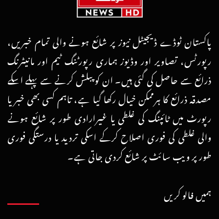
پاکستان ٹوڈے ڈیجیٹل نیوز پر شائع ہونے والی تمام خبریں،
رپورٹس، تصاویر اور وڈیوز ہماری رپورٹنگ ٹیم اور مانیٹرنگ
ذرائع سے حاصل کی گئی ہیں۔ ان کو پبلش کرنے سے پہلے اسکے
مصدقہ ذرائع کا ہرممکن خیال رکھا گیا ہے، تاہم کسی بھی خبر یا
رپورٹ میں ٹائپنگ کی غلطی یا غیرارادی طور پر شائع ہونے
والی غلطی کی فوری اصلاح کرکے اسکی تردید یا درستگی فوری
طور پر ویب سائٹ پر شائع کردی جاتی ہے۔
ہمیں فالو کریں