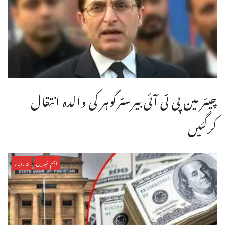
چیئر مین پی ٹی آئی بیرسٹرگوہر کی والدہ انتقال
کرگئیں
اہم خبریں
کاروبار