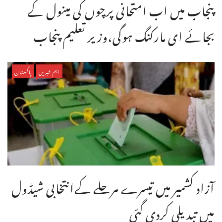
پنجاب میں اب امتحانی پرچوں کی مینول کے
بجائے ای مارکنگ ہوگی،وزیر تعلیم پنجاب
اہم خبریں
پاکستان
آزاد کشمیر میں تیسرے مرحلے کےانتخابی شیڈول
میں تبدیلی کردی گئی