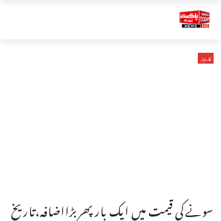
کاروبار
سونےکی قیمت میں ایک بارپھربڑااضافہ،تاریخ