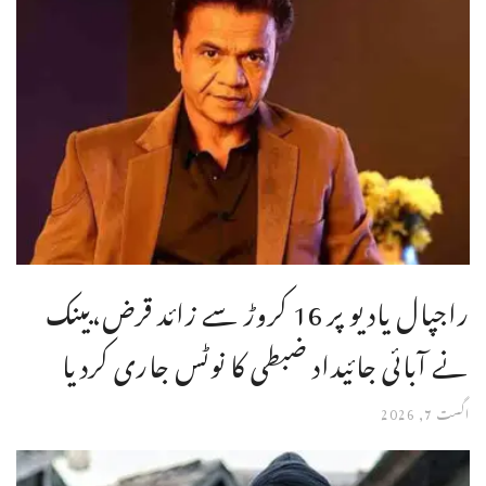
راجپال یادیو پر 16 کروڑ سے زائد قرض،بینک
نے آبائی جائیداد ضبطی کا نوٹس جاری کردیا
اگست 7, 2026