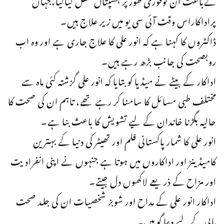
پراداکاراس وقت آئی سی یو میں زیر علاج ہیں۔
ڈاکٹروں کا کہنا ہے کہ انور علی کا علاج جاری ہے اور وہ اب
روبصحت کی جانب بڑھ رہے ہیں۔
اداکار کے بیٹے نے میڈیا کو بتایا کہ انور علی گزشتہ کئی ماہ سے
مختلف طبی مسائل کا سامنا کر رہے تھے، تاہم ان کی صحت کا
حالیہ بگڑنا خاندان کے لیے تشویش کا باعث بنا ہے۔
انور علی کا شمار پاکستانی فلم اور تھیٹر کی دنیا کے بہترین
کامیڈینز اور اداکاروں میں ہوتا ہے جنہوں نے اپنی انفرادیت
اور مزاح کے ذریعے لاکھوں دل جیتے۔
اداکار انور علی کے مداح اور شوبز شخصیات ان کی جلد صحت
یابی کے لیے دعا گو ہیں۔