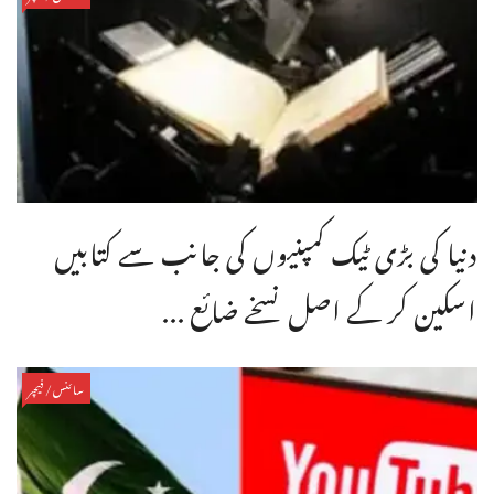
دنیا کی بڑی ٹیک کمپنیوں کی جانب سے کتابیں
اسکین کر کے اصل نسخے ضائع ...
سائنس/فیچر