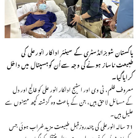
پاکستان شوبزانڈسٹری کے سینئر اداکار انورعلی کی
طبیعت ناساز ہونےکی وجہ سےاُن کوہسپتال میں داخل
کرایاگیا۔
معروف فلم، ٹی وی اور اسٹیج اداکار انور علی کو فالج اور دل
کے مسائل لاحق ہیں، جن کے باعث وہ گزشتہ کچھ مہینوں سے
علیل ہیں۔
71 سالہ انورعلی کی چندروزقبل طبیعت مزید خراب ہوئی جس
کےباعث اُن کوفوری طورپر ہسپتال منتقل کیاگیا،جہاں