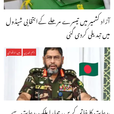
آزاد کشمیر میں تیسرے مرحلے کےانتخابی شیڈول
میں تبدیلی کردی گئی
اہم خبریں
بین الاقوامی
بدعات کا خاتمہ کریں، ہمارا ملک بدعات سے