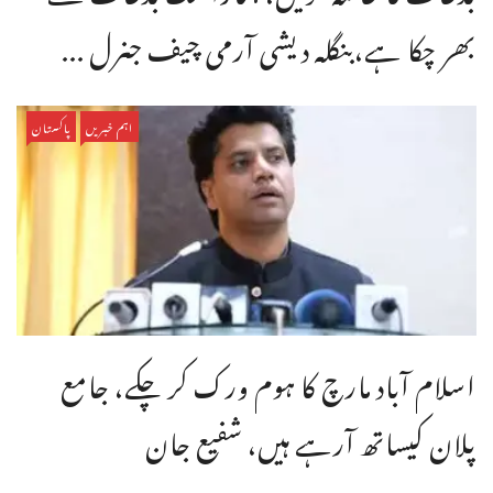
بھر چکا ہے،بنگله دیشی آرمی چیف جنرل ...
اہم خبریں
پاکستان
اسلام آباد مارچ کا ہوم ورک کر چکے، جامع
پلان کیساتھ آرہے ہیں، شفیع جان