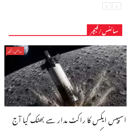
سائنس/فیچر
سائنس/فیچر
اسپیس ایکس کا راکٹ مدار سے بھٹک گیا آج