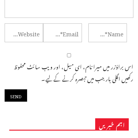
اس براؤزر میں میرا نام، ای میل، اور ویب سائٹ محفوظ
رکھیں اگلی بار جب میں تبصرہ کرنے کےلیے۔
اہم خبریں