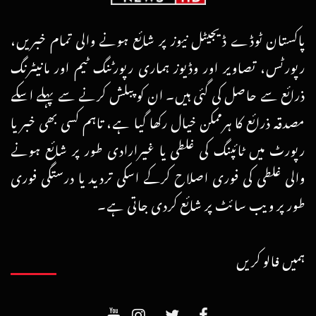
پاکستان ٹوڈے ڈیجیٹل نیوز پر شائع ہونے والی تمام خبریں،
رپورٹس، تصاویر اور وڈیوز ہماری رپورٹنگ ٹیم اور مانیٹرنگ
ذرائع سے حاصل کی گئی ہیں۔ ان کو پبلش کرنے سے پہلے اسکے
مصدقہ ذرائع کا ہرممکن خیال رکھا گیا ہے، تاہم کسی بھی خبر یا
رپورٹ میں ٹائپنگ کی غلطی یا غیرارادی طور پر شائع ہونے
والی غلطی کی فوری اصلاح کرکے اسکی تردید یا درستگی فوری
طور پر ویب سائٹ پر شائع کردی جاتی ہے۔
ہمیں فالو کریں