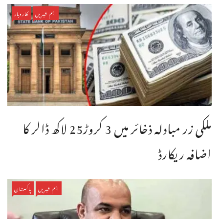
اہم خبریں
کاروبار
ملکی زر مبادلہ ذخائر میں 3 کروڑ25 لاکھ ڈالر کا
اضافہ ریکارڈ
اہم خبریں
پاکستان