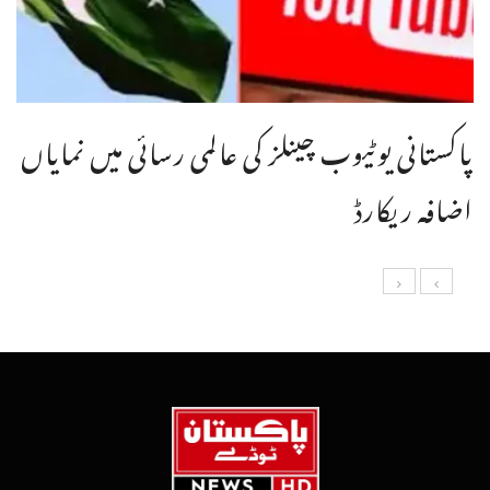
پاکستانی یوٹیوب چینلز کی عالمی رسائی میں نمایاں
اضافہ ریکارڈ