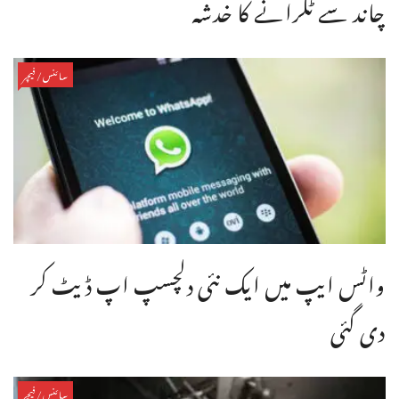
چاند سے ٹکرانے کا خدشہ
سائنس/فیچر
واٹس ایپ میں ایک نئی دلچسپ اپ ڈیٹ کر
دی گئی
سائنس/فیچر