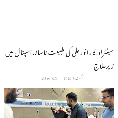
سینئراداکارانورعلی کی طبیعت ناساز،ہسپتال میں
زیرعلاج
اگست 8, 2025
0
238