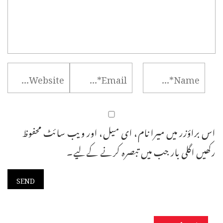
اس براؤزر میں میرا نام، ای میل، اور ویب سائٹ محفوظ
رکھیں اگلی بار جب میں تبصرہ کرنے کےلیے۔