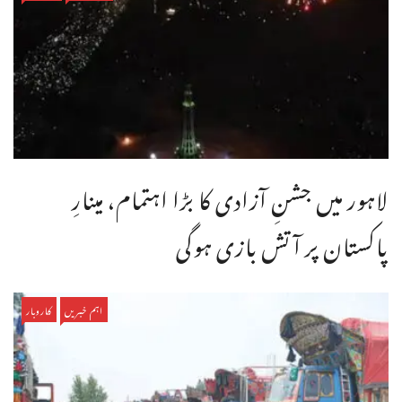
لاہور میں جشنِ آزادی کا بڑا اہتمام، مینارِ
پاکستان پر آتش بازی ہوگی
اہم خبریں
کاروبار