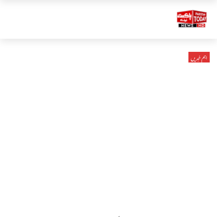
اہم خبریں