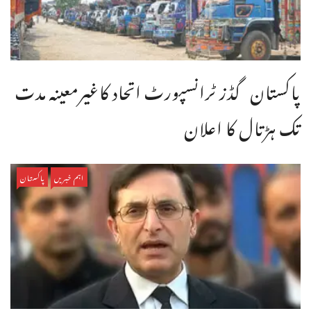
پاکستان گڈز ٹرانسپورٹ اتحاد کاغیرمعینہ مدت
تک ہڑتال کا اعلان
اہم خبریں
پاکستان