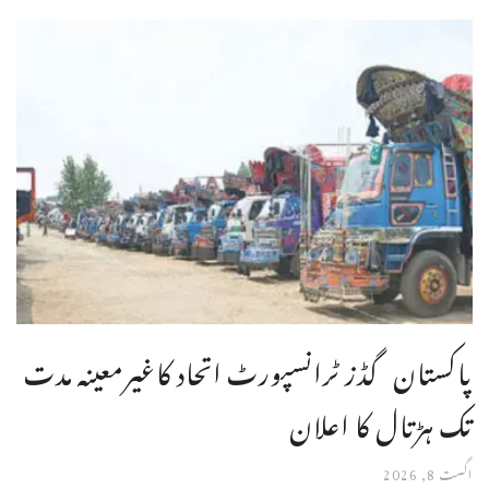
پاکستان گڈز ٹرانسپورٹ اتحاد کاغیرمعینہ مدت
تک ہڑتال کا اعلان
اگست 8, 2026