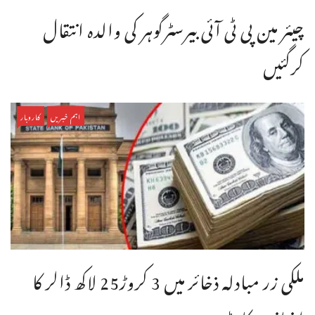
چیئر مین پی ٹی آئی بیرسٹرگوہر کی والدہ انتقال
کرگئیں
اہم خبریں
کاروبار
ملکی زر مبادلہ ذخائر میں 3 کروڑ25 لاکھ ڈالر کا
اضافہ ریکارڈ