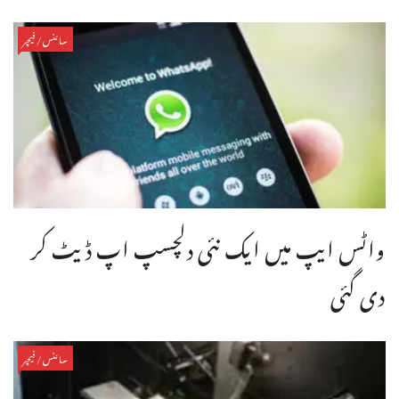
سائنس/فیچر
واٹس ایپ میں ایک نئی دلچسپ اپ ڈیٹ کر
دی گئی
سائنس/فیچر