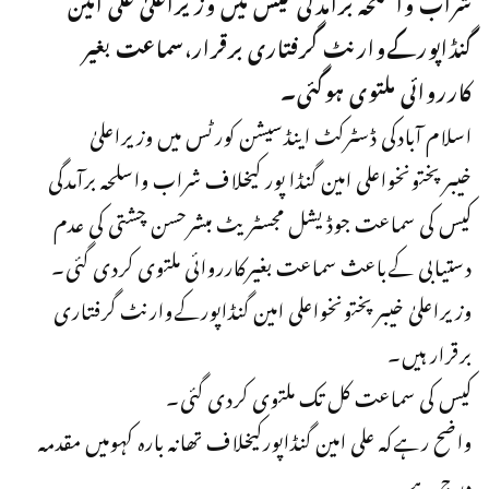
شراب واسلحہ برآمدگی کیس میں وزیراعلیٰ علی امین
گنڈاپورکےوارنٹ گرفتاری برقرار،سماعت بغیر
کارروائی ملتوی ہوگئی۔
اسلام آبادکی ڈسٹرکٹ اینڈسیشن کورٹس میں وزیراعلیٰ
خیبرپختونخواعلی امین گنڈا پور کیخلاف شراب واسلحہ برآمدگی
کیس کی سماعت جوڈیشل مجسٹریٹ مبشرحسن چشتی کی عدم
دستیابی کےباعث سماعت بغیرکارروائی ملتوی کردی گئی۔
وزیراعلیٰ خیبرپختونخواعلی امین گنڈاپورکےوارنٹ گرفتاری
برقرار ہیں۔
کیس کی سماعت کل تک ملتوی کردی گئی۔
واضح رہےکہ علی امین گنڈاپورکیخلاف تھانہ بارہ کہومیں مقدمہ
درج ہے۔