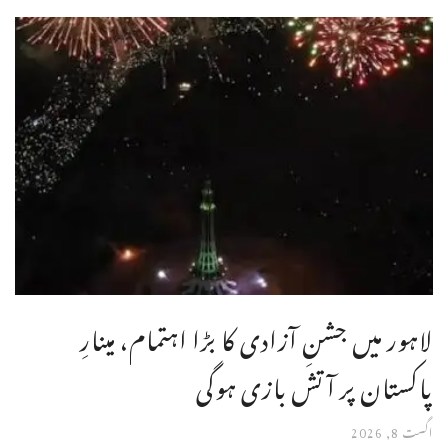
لاہور میں جشنِ آزادی کا بڑا اہتمام، مینارِ
پاکستان پر آتش بازی ہوگی
اگست 8, 2026