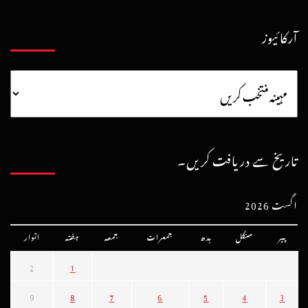
آرکائیوز
تاریخ سے دریافت کریں۔
اگست 2026
پیر
منگل
بدھ
جمعرات
جمعہ
ہفتہ
اتوار
2
1
9
8
7
6
5
4
3