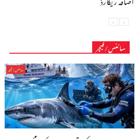
سائنس/فیچر
سائنس/فیچر