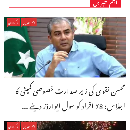
اہم خبریں
اہم خبریں
پاکستان
محسن نقوی کی زیر صدارت خصوصی کمیٹی کا
اجلاس: 78 افراد کو سول ایوارڈز دینے ...
اہم خبریں
پاکستان