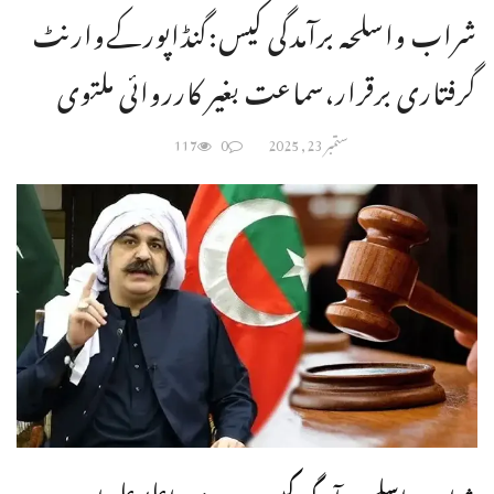
شراب واسلحہ برآمدگی کیس:گنڈاپورکےوارنٹ
گرفتاری برقرار،سماعت بغیر کارروائی ملتوی
ستمبر 23, 2025
0
117