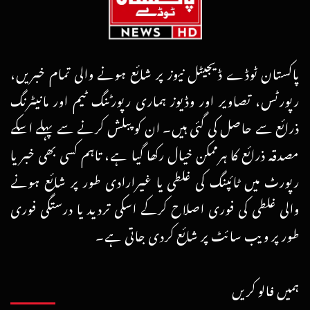
پاکستان ٹوڈے ڈیجیٹل نیوز پر شائع ہونے والی تمام خبریں،
رپورٹس، تصاویر اور وڈیوز ہماری رپورٹنگ ٹیم اور مانیٹرنگ
ذرائع سے حاصل کی گئی ہیں۔ ان کو پبلش کرنے سے پہلے اسکے
مصدقہ ذرائع کا ہرممکن خیال رکھا گیا ہے، تاہم کسی بھی خبر یا
رپورٹ میں ٹائپنگ کی غلطی یا غیرارادی طور پر شائع ہونے
والی غلطی کی فوری اصلاح کرکے اسکی تردید یا درستگی فوری
طور پر ویب سائٹ پر شائع کردی جاتی ہے۔
ہمیں فالو کریں