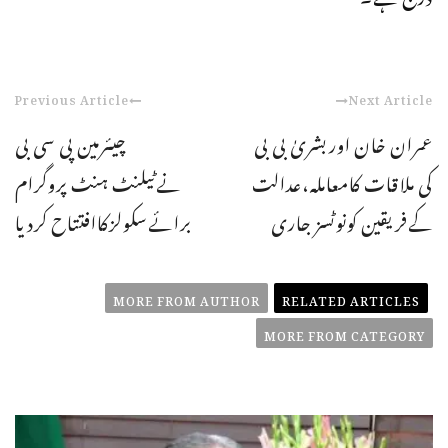
Previous Article
Next Article
عمران خان اوربشریٰ بی بی
چیئرمین پی سی بی
کی ملاقات کامعاملہ،عدالت
نےٹیلنٹ ہنٹ پروگرام
کےفریقین کونوٹسز جاری
برائےسکولزکاافتتاح کردیا
MORE FROM AUTHOR
RELATED ARTICLES
MORE FROM CATEGORY