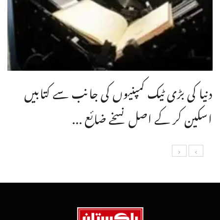
دنیا کی بڑی ٹیک کمپنیوں کی جانب سے کتابیں
اسکین کر کے اصل نسخے ضائع ...