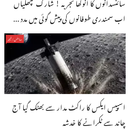
سائنسدانوں کا انوکھا تجربہ ! شارک مچھلیاں
اب سمندری طوفانوں کی پیش گوئی میں مدد ...
سائنس/فیچر
اسپیس ایکس کا راکٹ مدار سے بھٹک گیا آج
چاند سے ٹکرانے کا خدشہ