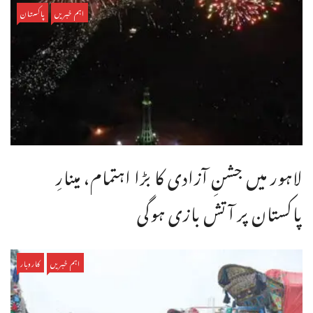
اہم خبریں
پاکستان
لاہور میں جشنِ آزادی کا بڑا اہتمام، مینارِ
پاکستان پر آتش بازی ہوگی
اہم خبریں
کاروبار