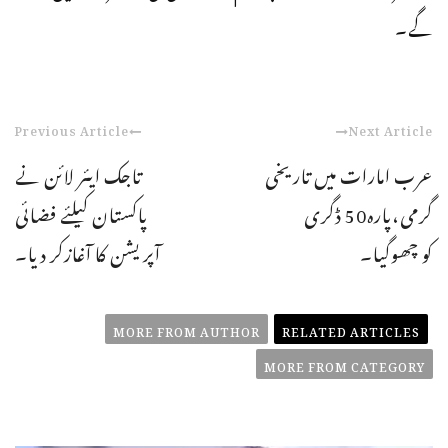
گے۔
Previous Article
Next Article
عرب امارات میں تاریخی
تاجک ایئر لائن نے
گرمی،پارہ50 ڈگری
پاکستان کیلئے فضائی
کو چھوگیا۔
آپریشن کا آغازکر دیا۔
MORE FROM AUTHOR
RELATED ARTICLES
MORE FROM CATEGORY