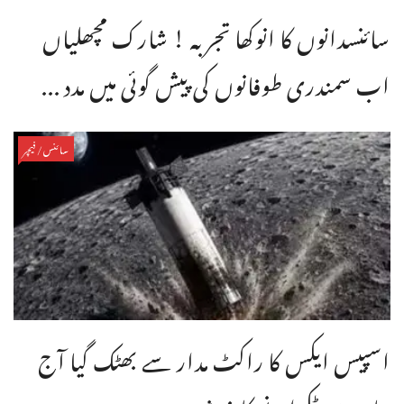
سائنسدانوں کا انوکھا تجربہ ! شارک مچھلیاں
اب سمندری طوفانوں کی پیش گوئی میں مدد ...
سائنس/فیچر
اسپیس ایکس کا راکٹ مدار سے بھٹک گیا آج
چاند سے ٹکرانے کا خدشہ