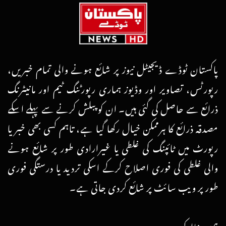
پاکستان ٹوڈے ڈیجیٹل نیوز پر شائع ہونے والی تمام خبریں،
رپورٹس، تصاویر اور وڈیوز ہماری رپورٹنگ ٹیم اور مانیٹرنگ
ذرائع سے حاصل کی گئی ہیں۔ ان کو پبلش کرنے سے پہلے اسکے
مصدقہ ذرائع کا ہرممکن خیال رکھا گیا ہے، تاہم کسی بھی خبر یا
رپورٹ میں ٹائپنگ کی غلطی یا غیرارادی طور پر شائع ہونے
والی غلطی کی فوری اصلاح کرکے اسکی تردید یا درستگی فوری
طور پر ویب سائٹ پر شائع کردی جاتی ہے۔
ہمیں فالو کریں