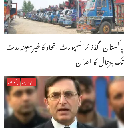
پاکستان گڈز ٹرانسپورٹ اتحاد کاغیرمعینہ مدت
تک ہڑتال کا اعلان
اہم خبریں
پاکستان