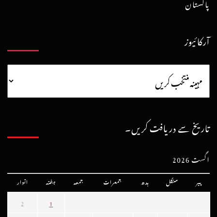
پاکستان
آرکائیوز
تاریخ سے دریافت کریں۔
اگست 2026
پیر
منگل
بدھ
جمعرات
جمعہ
ہفتہ
اتوار
2
1