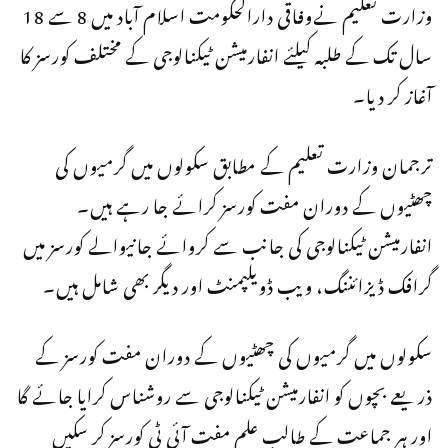
وزارت تعلیم نےوفاقی دارالحکومت اسلام آباد میں 8 سے 18
سال تک کے طلبہ کیلئے انفارمیشن ٹیکنالوجی کے مختلف کورسز کا
آغاز کر دیا۔
ترجمان وزارت تعلیم کے مطابق سکولوں میں گرمیوں کی
چھٹیوں کے دوران مفت کورسز کرائے جا رہے ہیں۔
انفارمیشن ٹیکنالوجی کی جانب سے کروائے جانیوالے کورسز میں
گرافک ڈیزائننگ، ویب ڈویلپمنٹ اور دیگر بھی شامل ہیں۔
سکولوں میں گرمیوں کی چھٹیوں کے دوران مفت کورسز کے
ذریعے بچوں کو انفارمیشن ٹیکنالوجی سے روشناس کرایا جائے گا
اور ہر جماعت کے طالب علم مفت آئی ٹی کورسز کر سکیں