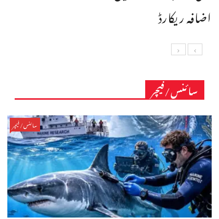
اضافہ ریکارڈ
سائنس/فیچر
سائنس/فیچر