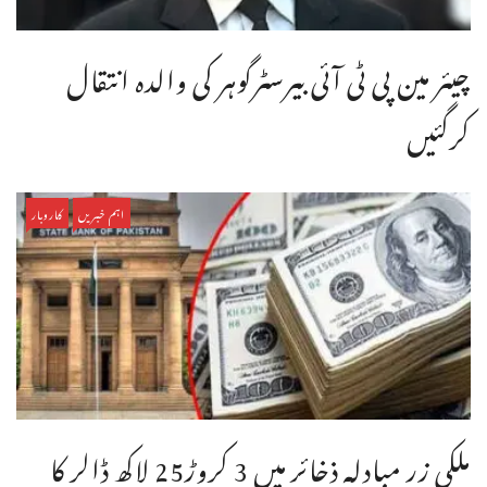
چیئر مین پی ٹی آئی بیرسٹرگوہر کی والدہ انتقال
کرگئیں
اہم خبریں
کاروبار
ملکی زر مبادلہ ذخائر میں 3 کروڑ25 لاکھ ڈالر کا