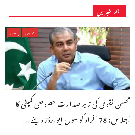
اہم خبریں
اہم خبریں
پاکستان
محسن نقوی کی زیر صدارت خصوصی کمیٹی کا
اجلاس: 78 افراد کو سول ایوارڈز دینے ...