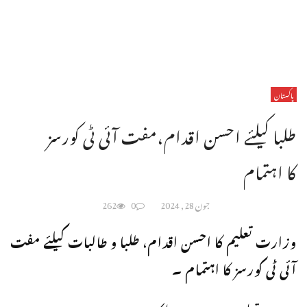
پاکستان
طلبا کیلئے احسن اقدام،مفت آئی ٹی کورسز
کا اہتمام
جون 28, 2024
0
262
وزارت تعلیم کا احسن اقدام، طلبا و طالبات کیلئے مفت
آئی ٹی کورسز کا اہتمام ۔