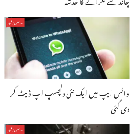
سائنس/فیچر
واٹس ایپ میں ایک نئی دلچسپ اپ ڈیٹ کر
دی گئی
سائنس/فیچر