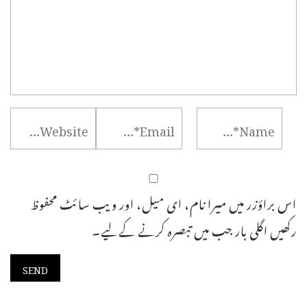
اس براؤزر میں میرا نام، ای میل، اور ویب سائٹ محفوظ
رکھیں اگلی بار جب میں تبصرہ کرنے کےلیے۔