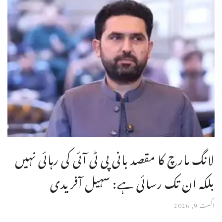
لانگ مارچ کا مقصد بانی پی ٹی آئی کی رہائی نہیں
بلکہ ان تک رسائی ہے: سہیل آفریدی
اگست 9, 2026