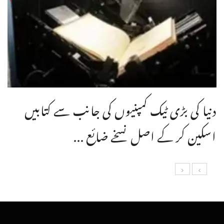
دنیا کی بڑی ٹیک کمپنیوں کی جانب سے کتابیں
اسکین کر کے اصل نسخے ضائع ...