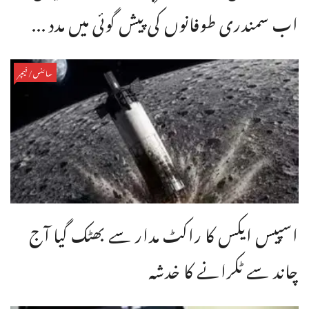
اب سمندری طوفانوں کی پیش گوئی میں مدد ...
سائنس/فیچر
اسپیس ایکس کا راکٹ مدار سے بھٹک گیا آج
چاند سے ٹکرانے کا خدشہ