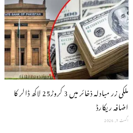
ملکی زر مبادلہ ذخائر میں 3 کروڑ25 لاکھ ڈالر کا
اضافہ ریکارڈ
اگست 7, 2026