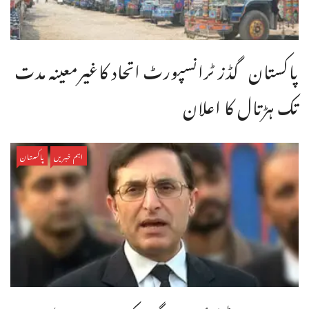
پاکستان گڈز ٹرانسپورٹ اتحاد کاغیرمعینہ مدت
تک ہڑتال کا اعلان
اہم خبریں
پاکستان