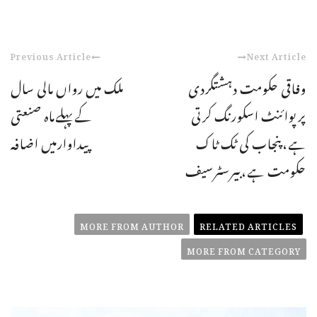
Previous Article
Next Article
وفاقی حکومت دہشتگردی
ملک میں رواں مالی سال
پرپوائنٹ اسکورنگ کرتی
کےپہلےماہ صنعتی
ہے،پنجاب کی ٹک ٹاک
پیداوارمیں اضافہ
حکومت ہے،بیرسٹرسیف
MORE FROM AUTHOR
RELATED ARTICLES
MORE FROM CATEGORY