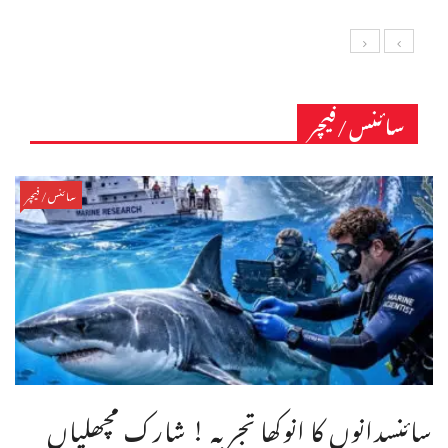
سائنس/فیچر
سائنس/فیچر
سائنسدانوں کا انوکھا تجربہ ! شارک مچھلیاں