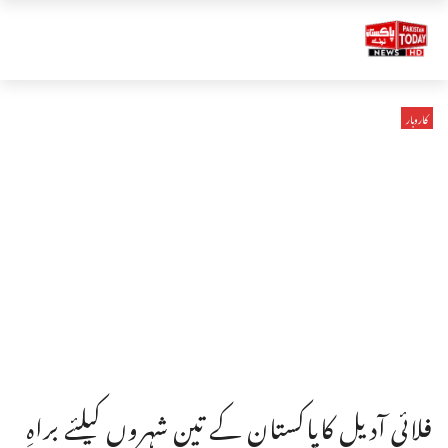
کاروبار
فلائی آدیل کاپاکستان کے تین شہروں کیلئے براہِ