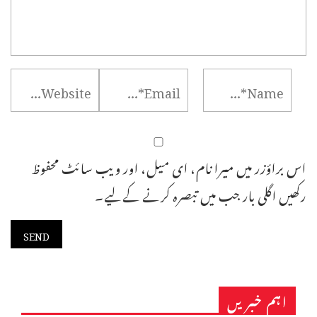
اس براؤزر میں میرا نام، ای میل، اور ویب سائٹ محفوظ
رکھیں اگلی بار جب میں تبصرہ کرنے کےلیے۔
اہم خبریں