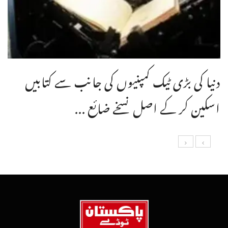
دنیا کی بڑی ٹیک کمپنیوں کی جانب سے کتابیں
اسکین کر کے اصل نسخے ضائع ...