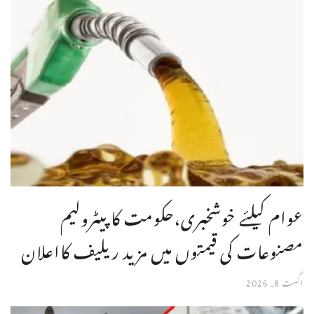
عوام کیلئے خوشخبری،حکومت کا پیٹرولیم
مصنوعات کی قیمتوں میں مزید ریلیف کااعلان
اگست 8, 2026