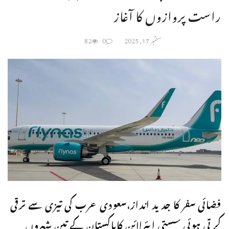
راست پروازوں کا آغاز
ستمبر 17, 2025
0
82
فضائی سفر کا جدید انداز،سعودی عرب کی تیزی سے ترقی
کرتی ہوئی سستی ایئرلائن کاپاکستان کے تین شہروں