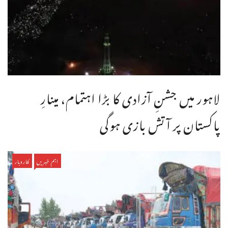
لاہور میں جشنِ آزادی کا بڑا اہتمام، مینارِ
پاکستان پر آتش بازی ہوگی
اہم خبریں
کاروبار