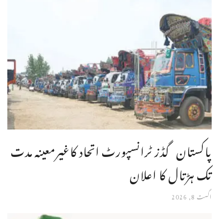
پاکستان گڈز ٹرانسپورٹ اتحاد کاغیرمعینہ مدت
تک ہڑتال کا اعلان
اگست 8, 2026