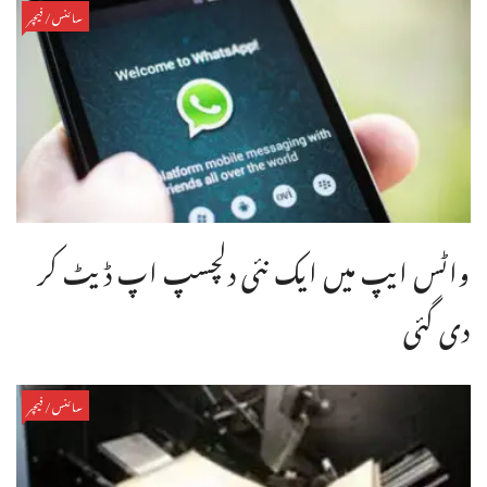
سائنس/فیچر
واٹس ایپ میں ایک نئی دلچسپ اپ ڈیٹ کر
دی گئی
سائنس/فیچر