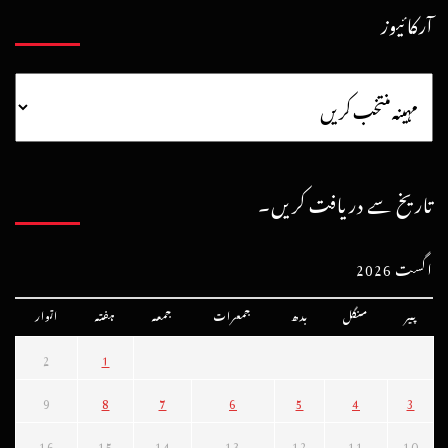
آرکائیوز
تاریخ سے دریافت کریں۔
اگست 2026
پیر
منگل
بدھ
جمعرات
جمعہ
ہفتہ
اتوار
2
1
9
8
7
6
5
4
3
16
15
14
13
12
11
10