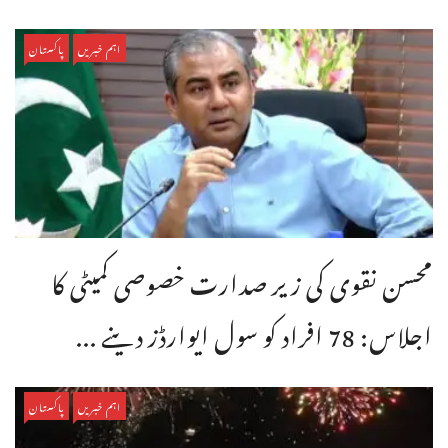
اہم خبریں
پاکستان
محسن نقوی کی زیر صدارت خصوصی کمیٹی کا
اجلاس: 78 افراد کو سول ایوارڈز دینے ...
اہم خبریں
پاکستان