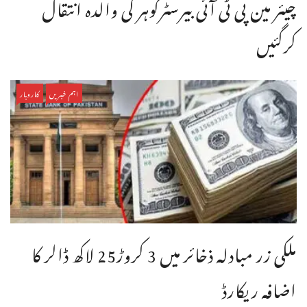
چیئر مین پی ٹی آئی بیرسٹرگوہر کی والدہ انتقال
کرگئیں
اہم خبریں
کاروبار
ملکی زر مبادلہ ذخائر میں 3 کروڑ25 لاکھ ڈالر کا
اضافہ ریکارڈ