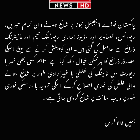
پاکستان ٹوڈے ڈیجیٹل نیوز پر شائع ہونے والی تمام خبریں،
رپورٹس، تصاویر اور وڈیوز ہماری رپورٹنگ ٹیم اور مانیٹرنگ
ذرائع سے حاصل کی گئی ہیں۔ ان کو پبلش کرنے سے پہلے اسکے
مصدقہ ذرائع کا ہرممکن خیال رکھا گیا ہے، تاہم کسی بھی خبر یا
رپورٹ میں ٹائپنگ کی غلطی یا غیرارادی طور پر شائع ہونے
والی غلطی کی فوری اصلاح کرکے اسکی تردید یا درستگی فوری
طور پر ویب سائٹ پر شائع کردی جاتی ہے۔
ہمیں فالو کریں