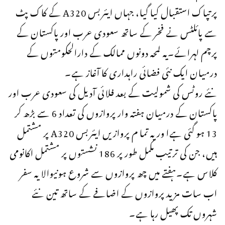
پرتپاک استقبال کیا گیا، جہاں ایئربس A320 کے کاک پٹ
سے پائلٹس نے فخر کے ساتھ سعودی عرب اور پاکستان کے
پرچم لہرائے۔یہ لمحہ دونوں ممالک کے دارالحکومتوں کے
درمیان ایک نئی فضائی راہداری کا آغاز ہے۔
نئے روٹس کی شمولیت کے بعد فلائی آدیل کی سعودی عرب اور
پاکستان کے درمیان ہفتہ وار پروازوں کی تعداد 6 سے بڑھ کر
13 ہو گئی ہےا ور یہ تما م پروازیں ایئربس A320 پر مشتمل
ہیں، جن کی ترتیب مکمل طور پر 186 نشستوں پر مشتمل اکانومی
کلاس ہے۔ہفتے میں چھ پروازوں سے شروع ہونیوالا یہ سفر
اب سات مزید پروازوں کے اضافے کے ساتھ تین نئے
شہروں تک پھیل رہا ہے۔