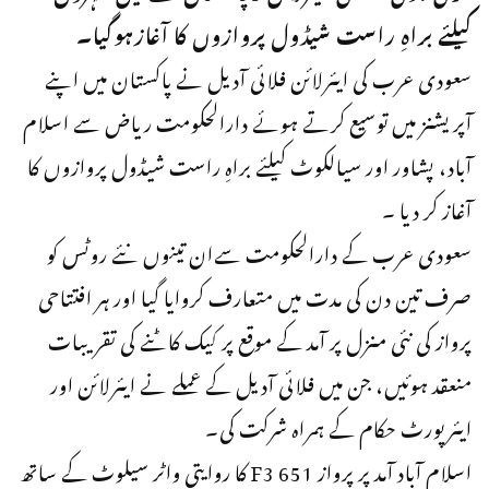
کیلئے براہِ راست شیڈول پروازوں کا آغازہوگیا۔
سعودی عرب کی ایئرلائن فلائی آدیل نے پاکستان میں اپنے
آپریشنز میں توسیع کرتے ہوئے دارالحکومت ریاض سے اسلام
آباد، پشاور اور سیالکوٹ کیلئے براہِ راست شیڈول پروازوں کا
آغاز کر دیا ۔
سعودی عرب کے دارالحکومت سےان تینوں نئے روٹس کو
صرف تین دن کی مدت میں متعارف کروایا گیا اور ہر افتتاحی
پرواز کی نئی منزل پر آمد کے موقع پر کیک کاٹنے کی تقریبات
منعقد ہوئیں، جن میں فلائی آدیل کے عملے نے ایئرلائن اور
ایئرپورٹ حکام کے ہمراہ شرکت کی۔
اسلام آباد آمد پر پرواز F3 651 کا روایتی واٹر سیلوٹ کے ساتھ