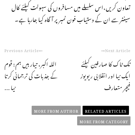
تعاون کریں،اس سلسلے میں مسافروں کی سہولت کیلئے کال
سینٹر سے ان کے دستیاب فون نمبر پر آگاہ کیا جارہا ہے۔
Previous Article
Next Article
ٹک ٹاک کا صارفین کیلئے
اللہ اکبر، تیار ہیں ہم: قوم
ایک نیا اور انقلابی ریویوز
کے جذبات کی ترجمانی کرتا
فیچر متعارف
نیا ...
MORE FROM AUTHOR
RELATED ARTICLES
MORE FROM CATEGORY