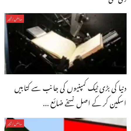
سائنس/فیچر
دنیا کی بڑی ٹیک کمپنیوں کی جانب سے کتابیں
اسکین کر کے اصل نسخے ضائع ...
سائنس/فیچر