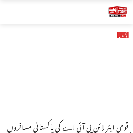
پاکستان
قومی ایئر لائن پی آئی اے کی پاکستانی مسافروں