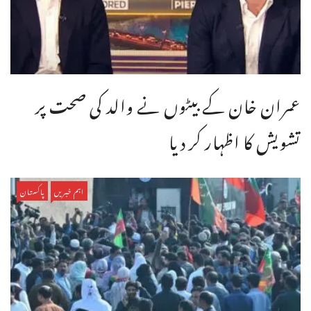
عمران خان کے بیٹوں نے والد کی صحت پر
تشویش کا اظہار کر دیا
اہم خبریں
پاکستان