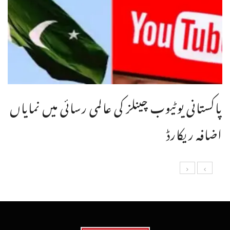
پاکستانی یوٹیوب چینلز کی عالمی رسائی میں نمایاں
اضافہ ریکارڈ