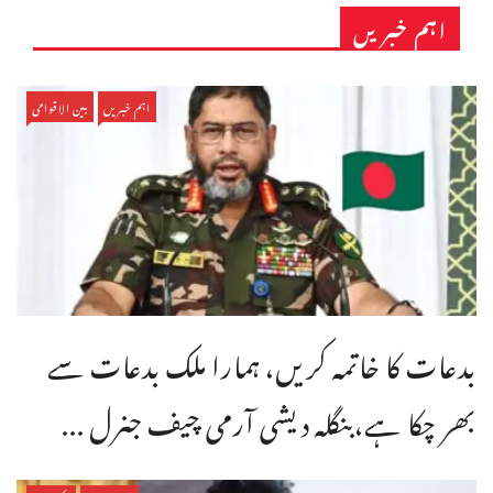
اہم خبریں
اہم خبریں
بین الاقوامی
بدعات کا خاتمہ کریں، ہمارا ملک بدعات سے
بھر چکا ہے،بنگله دیشی آرمی چیف جنرل ...