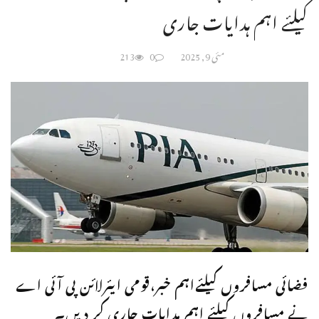
کیلئے اہم ہدایات جاری
مئی 9, 2025
0
213
فضائی مسافروں کیلئےاہم خبر،قومی ایئرلائن پی آئی اے
نے مسافروں کیلئے اہم ہدایات جاری کر دیں۔