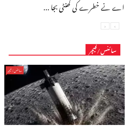
اے نے خطرے کی گھنٹی بجا ...
سائنس/فیچر
سائنس/فیچر