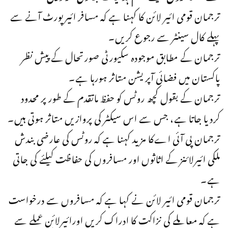
ترجمان قومی ائیر لائن کا کہنا ہے کہ مسافر ائیرپورٹ آنے سے
پہلے کال سینٹر سے رجوع کریں۔
ترجمان کے مطابق موجودہ سکیورٹی صورتحال کے پیش نظر
پاکستان میں فضائی آپریشن متاثر ہورہا ہے۔
ترجمان کے بقول کچھ روٹس کو حفظ ماتقدم کے طور پر محدود
کردیا جاتا ہے، جس سے اس سیکٹر کی پروازیں متاثر ہوتی ہیں۔
ترجمان پی آئی اےکا مزید کہنا ہے کہ روٹس کی عارضی بندش
ملکی ائیرلائنز کے اثاثوں اور مسافروں کی حفاظت کیلئے کی جاتی
ہے۔
ترجمان قومی ائیر لائن نے کہا ہے کہ مسافروں سے درخواست
ہے کہ معاملے کی نزاکت کا ادراک کریں اورائیرلائن عملے سے