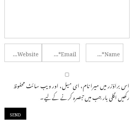
اس براؤزر میں میرا نام، ای میل، اور ویب سائٹ محفوظ
رکھیں اگلی بار جب میں تبصرہ کرنے کےلیے۔