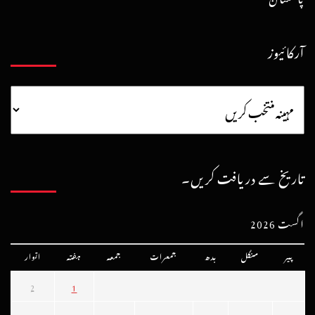
آرکائیوز
تاریخ سے دریافت کریں۔
اگست 2026
پیر
منگل
بدھ
جمعرات
جمعہ
ہفتہ
اتوار
2
1