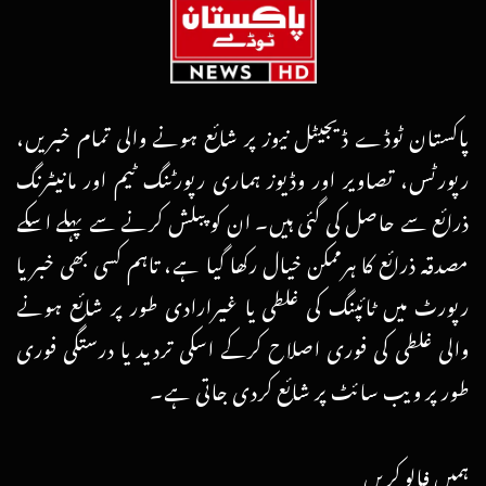
پاکستان ٹوڈے ڈیجیٹل نیوز پر شائع ہونے والی تمام خبریں،
رپورٹس، تصاویر اور وڈیوز ہماری رپورٹنگ ٹیم اور مانیٹرنگ
ذرائع سے حاصل کی گئی ہیں۔ ان کو پبلش کرنے سے پہلے اسکے
مصدقہ ذرائع کا ہرممکن خیال رکھا گیا ہے، تاہم کسی بھی خبر یا
رپورٹ میں ٹائپنگ کی غلطی یا غیرارادی طور پر شائع ہونے
والی غلطی کی فوری اصلاح کرکے اسکی تردید یا درستگی فوری
طور پر ویب سائٹ پر شائع کردی جاتی ہے۔
ہمیں فالو کریں