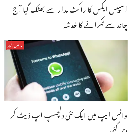
اسپیس ایکس کا راکٹ مدار سے بھٹک گیا آج
چاند سے ٹکرانے کا خدشہ
سائنس/فیچر
واٹس ایپ میں ایک نئی دلچسپ اپ ڈیٹ کر
دی گئی