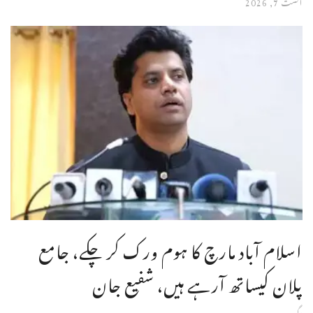
اگست 7, 2026
اسلام آباد مارچ کا ہوم ورک کر چکے، جامع
پلان کیساتھ آرہے ہیں، شفیع جان