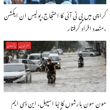
کراچی میں پی ٹی آئی کا احتجاج،پولیس ان ایکشن
،متعدد افراد گرفتار
اہم خبریں
پاکستان
مون سون بارشوں کا نیا اسپیل، این ڈی ایم