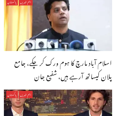
اہم خبریں
پاکستان
اسلام آباد مارچ کا ہوم ورک کر چکے، جامع
پلان کیساتھ آرہے ہیں، شفیع جان
اہم خبریں
پاکستان