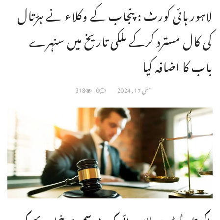
لاہور ہائی کورٹ : پنجاب کے وکلاء نے ہڑتال
کی کال مسترد کرکے ملکی تاریخ میں سنہرے
باب کا اضافہ کیا
مئی 17, 2024
0
318
پاکستان ٹوڈے: لاہورہائی کورٹ سمیت پنجاب بھرکی