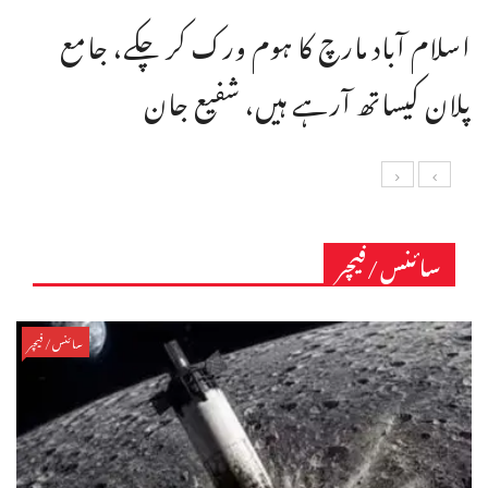
اسلام آباد مارچ کا ہوم ورک کر چکے، جامع
پلان کیساتھ آرہے ہیں، شفیع جان
سائنس/فیچر
سائنس/فیچر