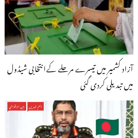
آزاد کشمیر میں تیسرے مرحلے کےانتخابی شیڈول
میں تبدیلی کردی گئی
اہم خبریں
بین الاقوامی