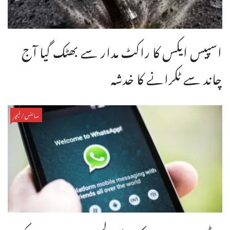
اسپیس ایکس کا راکٹ مدار سے بھٹک گیا آج
چاند سے ٹکرانے کا خدشہ
سائنس/فیچر