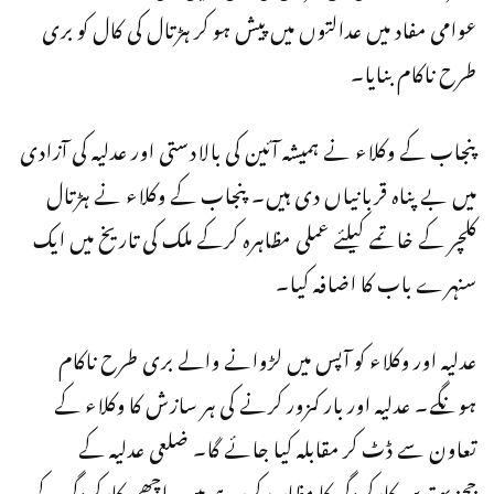
عوامی مفاد میں عدالتوں میں پیش ہو کر ہڑتال کی کال کو بری
طرح ناکام بنایا۔
پنجاب کے وکلاء نے ہمیشہ آئین کی بالادستی اور عدلیہ کی آزادی
میں بے پناہ قربانیاں دی ہیں۔ پنجاب کے وکلاء نے ہڑتال
کلچر کے خاتمے کیلئے عملی مظاہرہ کرکے ملک کی تاریخ میں ایک
سنہرے باب کا اضافہ کیا۔
عدلیہ اور وکلاء کو آپس میں لڑوانے والے بری طرح ناکام
ہونگے۔ عدلیہ اور بار کمزور کرنے کی ہر سازش کا وکلاء کے
تعاون سے ڈٹ کر مقابلہ کیا جائے گا۔ ضلعی عدلیہ کے
ججزبہترین کارکردگی کا مظاہرہ کررہے ہیں، اچھی کارکردگی کے