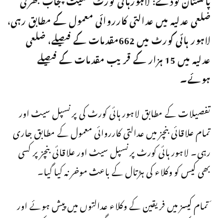
ضلعی عدلیہ میں عدالتی کارروائی معمول کے مطابق رہی،
لاہور ہائی کورٹ میں 662مقدمات کے فیصلے، ضلعی
عدلیہ میں 15 ہزار کے قریب مقدمات کے فیصلے
ہوئے۔
تفصیلات کے مطابق لاہور ہائی کورٹ کی پرنسپل سیٹ اور
تمام علاقائی بنچز میں عدالتی کارروائی معمول کے مطابق جاری
رہی۔ لاہور ہائی کورٹ پرنسپل سیٹ اور علاقائی بنچز پر کسی
بھی کیس کو وکلاء کی ہڑتال کے باعث موخر نہ کیا گیا۔
َ تمام کیسز میں فریقین کے وکلاء عدالتوں میں پیش ہوئے اور