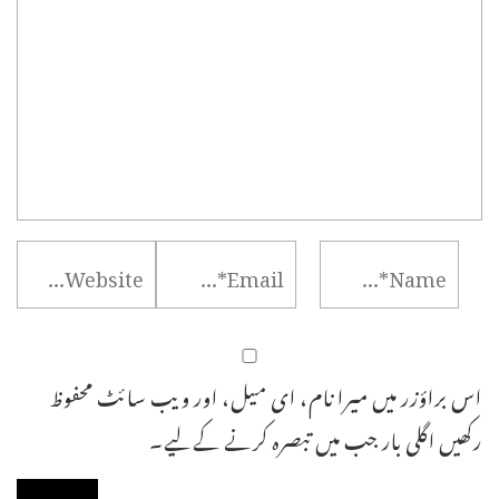
اس براؤزر میں میرا نام، ای میل، اور ویب سائٹ محفوظ
رکھیں اگلی بار جب میں تبصرہ کرنے کےلیے۔