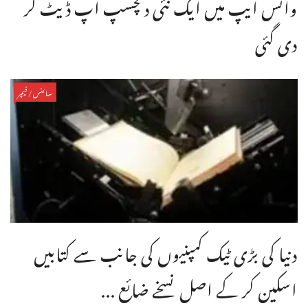
واٹس ایپ میں ایک نئی دلچسپ اپ ڈیٹ کر
دی گئی
سائنس/فیچر
دنیا کی بڑی ٹیک کمپنیوں کی جانب سے کتابیں
اسکین کر کے اصل نسخے ضائع ...