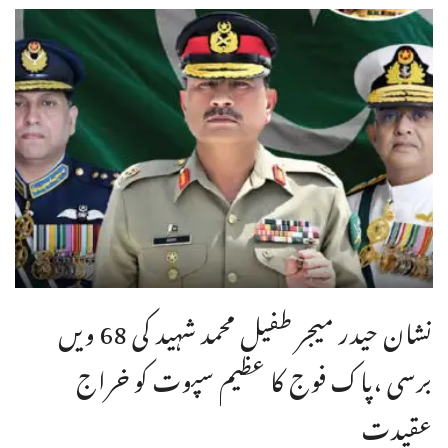
نشان حیدر میجر طفیل محمد شہید کی 68 ویں
برسی ،پاک فوج کا عظیم سپوت کو خراج
عقیدت