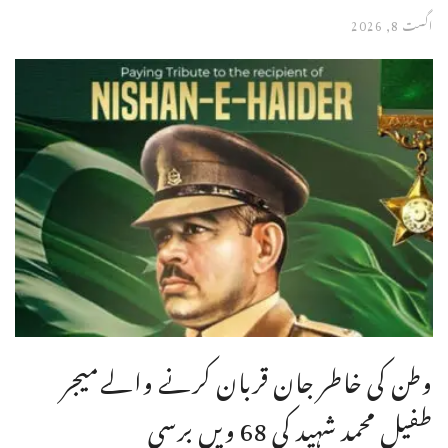
اگست 8, 2026
وطن کی خاطر جان قربان کرنے والےمیجر
طفیل محمد شہید کی 68 ویں برسی