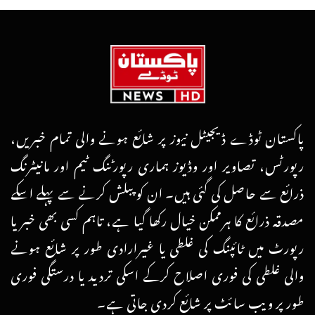
پاکستان ٹوڈے ڈیجیٹل نیوز پر شائع ہونے والی تمام خبریں،
رپورٹس، تصاویر اور وڈیوز ہماری رپورٹنگ ٹیم اور مانیٹرنگ
ذرائع سے حاصل کی گئی ہیں۔ ان کو پبلش کرنے سے پہلے اسکے
مصدقہ ذرائع کا ہرممکن خیال رکھا گیا ہے، تاہم کسی بھی خبر یا
رپورٹ میں ٹائپنگ کی غلطی یا غیرارادی طور پر شائع ہونے
والی غلطی کی فوری اصلاح کرکے اسکی تردید یا درستگی فوری
طور پر ویب سائٹ پر شائع کردی جاتی ہے۔