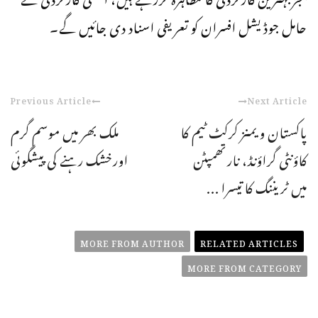
حامل جوڈیشل افسران کو تعریفی اسناد دی جائیں گے۔
Previous Article
Next Article
پاکستان ویمنز کرکٹ ٹیم کا
ملک بھر میں موسم گرم
کاؤنٹی گراؤنڈ، نارتھمپٹن
اورخشک رہنے کی پیشگوئی
میں ٹریننگ کا تیسرا ...
MORE FROM AUTHOR
RELATED ARTICLES
MORE FROM CATEGORY