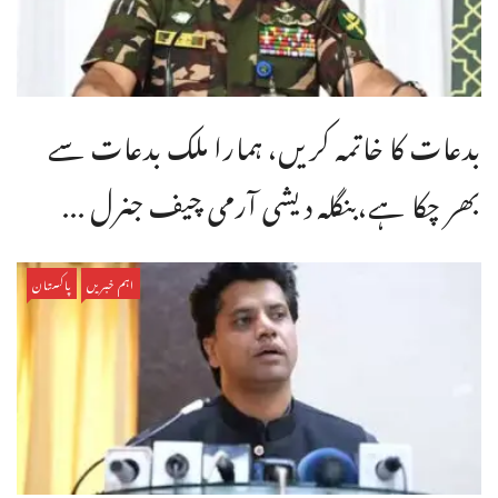
بدعات کا خاتمہ کریں، ہمارا ملک بدعات سے
بھر چکا ہے،بنگله دیشی آرمی چیف جنرل ...
اہم خبریں
پاکستان