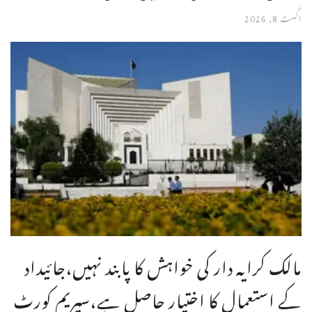
اگست 8, 2026
مالک کرایہ دار کی خواہش کا پابند نہیں،جائیداد
کے استعمال کا اختیار حاصل ہے،سپریم کورٹ