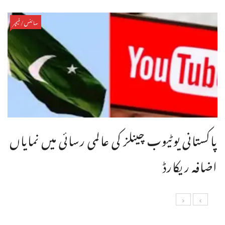
سائنس/فیچر
پاکستانی یوٹیوب چینلز کی عالمی رسائی میں نمایاں
اضافہ ریکارڈ