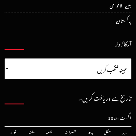
بین الاقوامی
پاکستان
آرکائیوز
تاریخ سے دریافت کریں۔
اگست 2026
پیر
منگل
بدھ
جمعرات
جمعہ
ہفتہ
اتوار