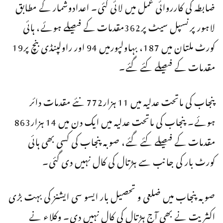
ضابطہ کی کارروائی عمل میں لائی گئی۔ اعدادوشمار کے مطابق
لاہور پرنسپل سیٹ پر362مقدمات کے فیصلے ہوئے، ہائی
کورٹ ملتان میں 187، بہاولپورمیں 94 اور راولپنڈی بنچ پر19
مقدمات کے فیصلے کئے گئے۔
پنجاب کی ماتحت عدلیہ میں 11 ہزار772 نئے مقدمات دائر
ہوئے۔ پنجاب کی ماتحت عدلیہ میں ایک دن میں 14 ہزار863
مقدمات کے فیصلے کئے گئے، صوبہ پنجاب کی کسی بھی ہائی
کورٹ بار کی جانب سے ہڑتال کی کال نہیں دی گئی۔
صوبہ پنجاب میں ضلعی و تحصیل بار ایسو سی ایشنز کی بہت بڑی
اکثریت نے بھی آج ہڑتال کی کال نہیں دی۔ وکلاء نے