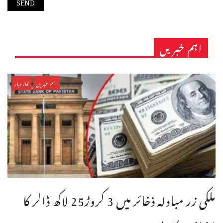
اہم خبریں
اہم خبریں
کاروبار
ملکی زر مبادلہ ذخائر میں 3 کروڑ25 لاکھ ڈالر کا