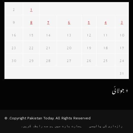
2
1
9
8
7
6
5
4
3
16
15
14
13
12
11
10
23
22
21
20
19
18
17
30
29
28
27
26
25
24
31
« جولائی
Copyright Pakistan Today. All Rights Reserved. ©
رازداری کی پالیسی
ہمارے بارے میں
ہم سے رابطہ کریں۔