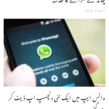
اگست 5, 2026
واٹس ایپ میں ایک نئی دلچسپ اپ ڈیٹ کر
دی گئی