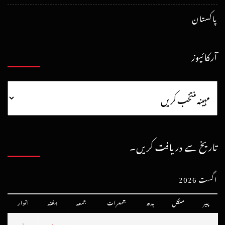
پاکستان
آرکائیوز
تاریخ سے دریافت کریں۔
اگست 2026
پیر
منگل
بدھ
جمعرات
جمعہ
ہفتہ
اتوار
2
1