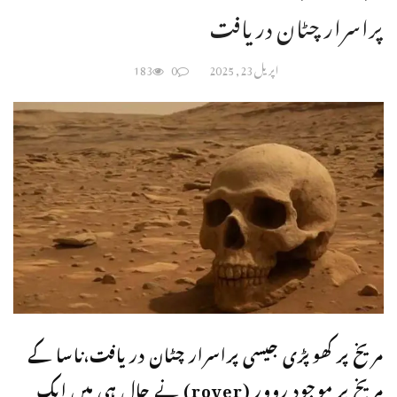
پراسرار چٹان دریافت
اپریل 23, 2025
0
183
مریخ پر کھوپڑی جیسی پراسرار چٹان دریافت،ناسا کے
مریخ پر موجود روور (rover) نے حال ہی میں ایک