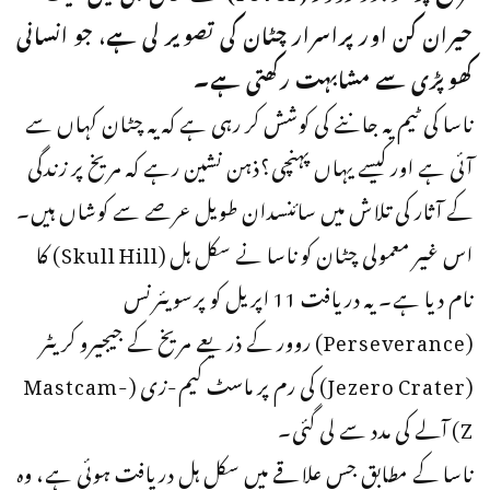
حیران کن اور پراسرار چٹان کی تصویر لی ہے، جو انسانی
کھوپڑی سے مشابہت رکھتی ہے۔
ناسا کی ٹیم یہ جاننے کی کوشش کر رہی ہے کہ یہ چٹان کہاں سے
آئی ہے اور کیسے یہاں پہنچی؟ذہن نشین رہے کہ مریخ پر زندگی
کے آثار کی تلاش میں سائنسدان طویل عرصے سے کوشاں ہیں۔
اس غیر معمولی چٹان کو ناسا نے سکل ہل (Skull Hill) کا
نام دیا ہے۔ یہ دریافت 11 اپریل کو پرسویئرنس
(Perseverance) روور کے ذریعے مریخ کے جیجیرو کریٹر
(Jezero Crater) کی رم پر ماسٹ کیم-زی (Mastcam-
Z) آلے کی مدد سے لی گئی۔
ناسا کے مطابق جس علاقے میں سکل ہل دریافت ہوئی ہے، وہ