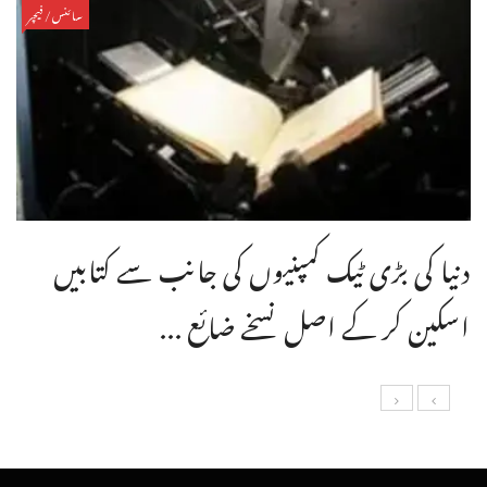
سائنس/فیچر
دنیا کی بڑی ٹیک کمپنیوں کی جانب سے کتابیں
اسکین کر کے اصل نسخے ضائع ...