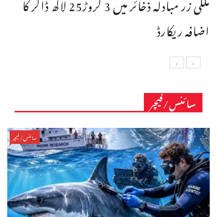
ملکی زر مبادلہ ذخائر میں 3 کروڑ25 لاکھ ڈالر کا
اضافہ ریکارڈ
سائنس/فیچر
سائنس/فیچر