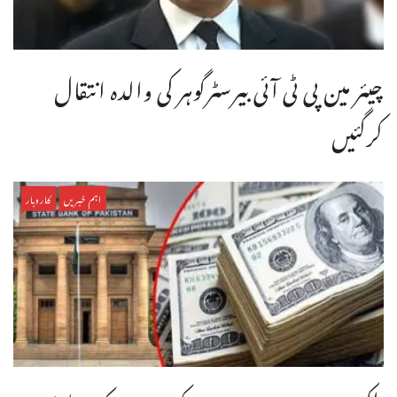
چیئر مین پی ٹی آئی بیرسٹرگوہر کی والدہ انتقال
کرگئیں
اہم خبریں
کاروبار