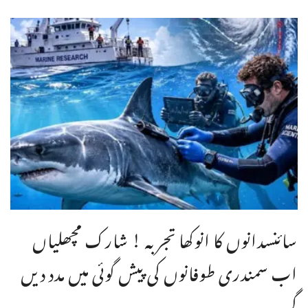
سائنسدانوں کا انوکھا تجربہ ! شارک مچھلیاں
اب سمندری طوفانوں کی پیش گوئی میں مدد دیں
گی