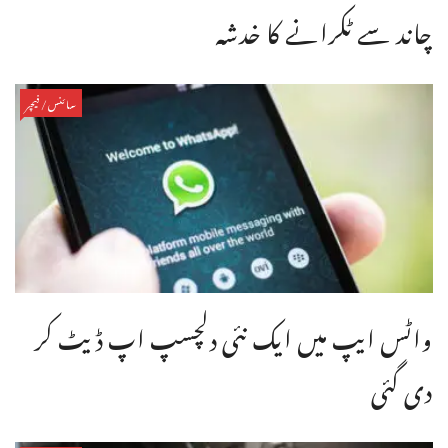
چاند سے ٹکرانے کا خدشہ
سائنس/فیچر
واٹس ایپ میں ایک نئی دلچسپ اپ ڈیٹ کر
دی گئی