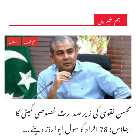
اہم خبریں
اہم خبریں
پاکستان
محسن نقوی کی زیر صدارت خصوصی کمیٹی کا
اجلاس: 78 افراد کو سول ایوارڈز دینے ...