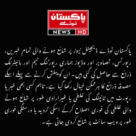
پاکستان ٹوڈے ڈیجیٹل نیوز پر شائع ہونے والی تمام خبریں،
رپورٹس، تصاویر اور وڈیوز ہماری رپورٹنگ ٹیم اور مانیٹرنگ
ذرائع سے حاصل کی گئی ہیں۔ ان کو پبلش کرنے سے پہلے اسکے
مصدقہ ذرائع کا ہرممکن خیال رکھا گیا ہے، تاہم کسی بھی خبر یا
رپورٹ میں ٹائپنگ کی غلطی یا غیرارادی طور پر شائع ہونے
والی غلطی کی فوری اصلاح کرکے اسکی تردید یا درستگی فوری
طور پر ویب سائٹ پر شائع کردی جاتی ہے۔