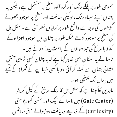
عمومی طور پر ہلکے رنگ اور گرد آلود سطح پر مشتمل ہے، لیکن یہ
چٹان اپنے سیاہ رنگ، نوکیلی ساخت اور سطح پر موجود چھوٹے
گڑھوں کی وجہ سے واضح طور پر نمایاں نظر آتی ہے۔سکل ہل
کی سطح پر موجود گڑھے ممکنہ طور پر چٹان میں موجود اجزاء کے
کٹاؤ یا مریخ کی تیز ہواؤں کے باعث پیدا ہوئے ہیں۔
ناسا نے یہ امکان بھی ظاہر کیا ہے کہ یہ چٹان کسی قریبی آتش
فشانی چٹان سے کٹ کر آئی ہو یا کسی شہابیے کے ٹکراؤ کے نتیجے
میں یہاں تک پہنچی ہو۔
ماہرین کاکہنا ہے کہ سکل ہل کا رنگ مریخ کے گیل کریٹر
(Gale Crater) میں ناسا کے ایک اور مشن کیوریوسٹی
(Curiosity) کے ذریعے دریافت ہونیوالے میٹیورائٹس