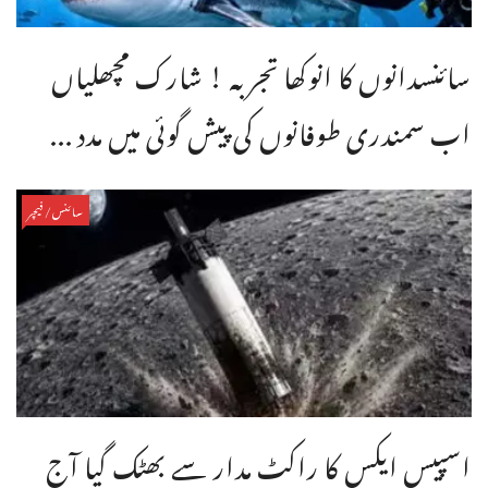
سائنسدانوں کا انوکھا تجربہ ! شارک مچھلیاں
اب سمندری طوفانوں کی پیش گوئی میں مدد ...
سائنس/فیچر
اسپیس ایکس کا راکٹ مدار سے بھٹک گیا آج