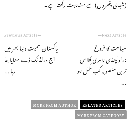
(شہابی پتھروں) سے مشابہت رکھتا ہے۔
Previous Article
Next Article
سیاحت کا فروغ
پاکستان سمیت دنیا بھر میں
:راولپنڈی تا مری گلاس
آج ورلڈ بُک ڈے منایا جا
ٹرین منصوبہ کب مکمل ہو
رہا ...
...
MORE FROM AUTHOR
RELATED ARTICLES
MORE FROM CATEGORY