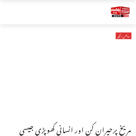
سائنس/فیچر
مریخ پرحیران کن اور انسانی کھوپڑی جیسی