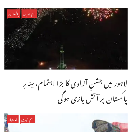
اہم خبریں
پاکستان
لاہور میں جشنِ آزادی کا بڑا اہتمام، مینارِ
پاکستان پر آتش بازی ہوگی
اہم خبریں
کاروبار