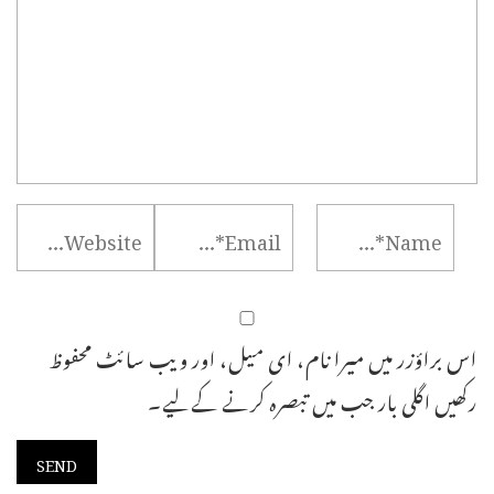
اس براؤزر میں میرا نام، ای میل، اور ویب سائٹ محفوظ
رکھیں اگلی بار جب میں تبصرہ کرنے کےلیے۔