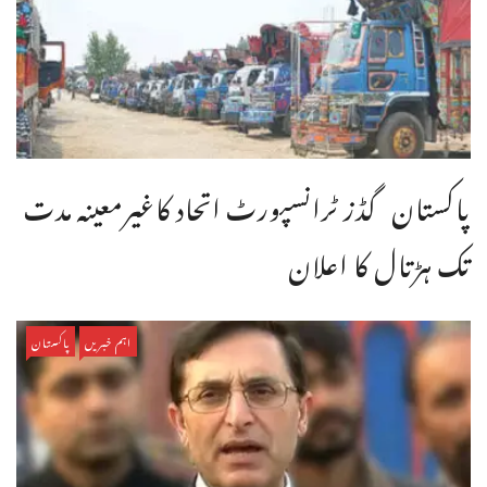
پاکستان گڈز ٹرانسپورٹ اتحاد کاغیرمعینہ مدت
تک ہڑتال کا اعلان
اہم خبریں
پاکستان