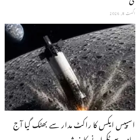
اگست 8, 2026
اسپیس ایکس کا راکٹ مدار سے بھٹک گیا آج
چاند سے ٹکرانے کا خدشہ