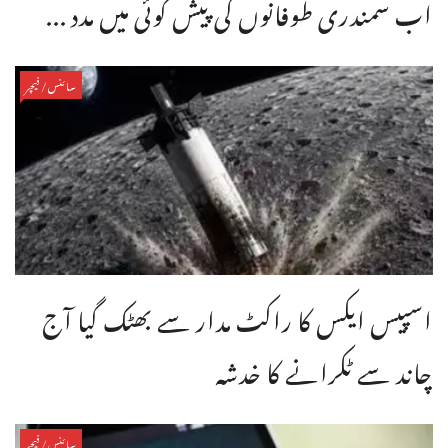
اب سمندری طوفانوں کی پیش گوئی میں مدد ...
سائنس/فیچر
اسپیس ایکس کا راکٹ مدار سے بھٹک گیا آج
چاند سے ٹکرانے کا خدشہ
سائنس/فیچر