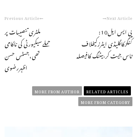
Previous Article
Next Article
پی ایس ایل10:
ملٹری تنصیبات پر
کنگزکاگلیڈی ایٹرزکیخلاف
حملےسیکیورٹی کی ناکامی
ٹاس جیت کربیٹنگ کافیصلہ
تھی،جسٹس حسن
اظہررضوی
MORE FROM AUTHOR
RELATED ARTICLES
MORE FROM CATEGORY