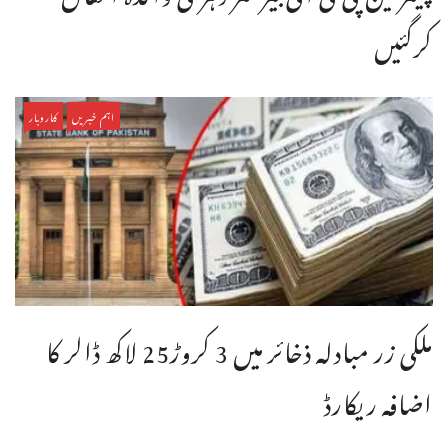
کرگئیں
اہم خبریں
کاروبار
ملکی زر مبادلہ ذخائر میں 3 کروڑ25 لاکھ ڈالر کا
اضافہ ریکارڈ