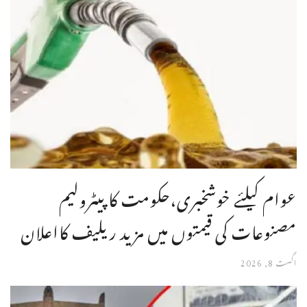
عوام کیلئے خوشخبری،حکومت کا پیٹرولیم
مصنوعات کی قیمتوں میں مزید ریلیف کااعلان
اگست 8, 2026