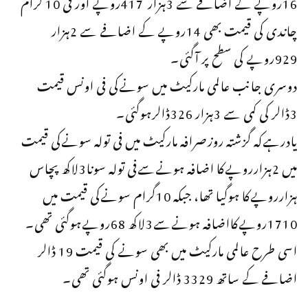
16روپے کے اضافے سے 3ہزار 417روپے اور فی 10 گرام
چاندی کی قیمت بھی 14روپے کے اضافے سے 2ہزار
929روپے کی سطح پر آگئی۔
دوسری جانب عالمی مارکیٹ میں سونےکی فی اونس قیمت
3ڈالر کی کمی سے 3ہزار 326ڈالرہوگئی۔
یادرہےکہ گزشتہ روزصرافہ مارکیٹ میں فی تولہ سونےکی قیمت
میں 2ہزارروپےکا اضافہ ہونےسےفی تولہ سونا3لاکھ پچاس
ہزارروپےکا ہوگیا تھا، جبکہ 10گرام سونےکی قیمت میں
1710روپےکااضافہ ہونےسے3لاکھ 68روپےہوگئی تھی۔
اسی طرح عالمی مارکیٹ میں بھی سونے کی قیمت 19 ڈالر
اضافے کے ساتھ 3329 ڈالر فی اونس ہوگئی تھی۔