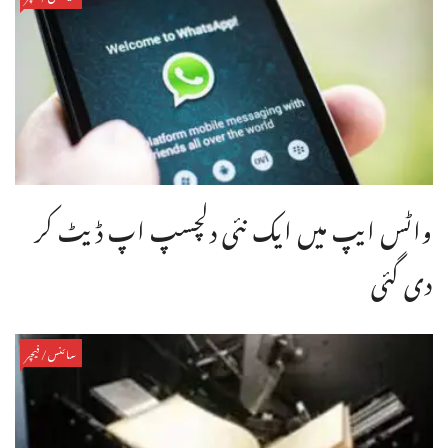
واٹس ایپ میں ایک نئی دلچسپ اپ ڈیٹ کر
دی گئی
سائنس/فیچر