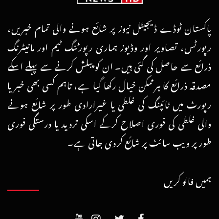
پاکستان ٹوڈے ڈیجیٹل نیوز پر شائع ہونے والی تمام خبریں،
رپورٹس، تصاویر اور وڈیوز ہماری رپورٹنگ ٹیم اور مانیٹرنگ
ذرائع سے حاصل کی گئی ہیں۔ ان کو پبلش کرنے سے پہلے اسکے
مصدقہ ذرائع کا ہرممکن خیال رکھا گیا ہے، تاہم کسی بھی خبر یا
رپورٹ میں ٹائپنگ کی غلطی یا غیرارادی طور پر شائع ہونے
والی غلطی کی فوری اصلاح کرکے اسکی تردید یا درستگی فوری
طور پر ویب سائٹ پر شائع کردی جاتی ہے۔
ہمیں فالو کریں