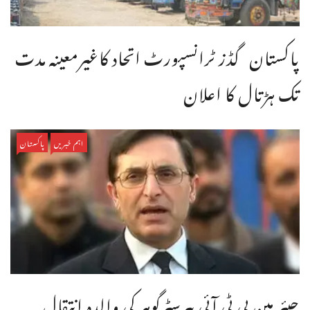
پاکستان گڈز ٹرانسپورٹ اتحاد کاغیرمعینہ مدت
تک ہڑتال کا اعلان
اہم خبریں
پاکستان
چیئر مین پی ٹی آئی بیرسٹرگوہر کی والدہ انتقال