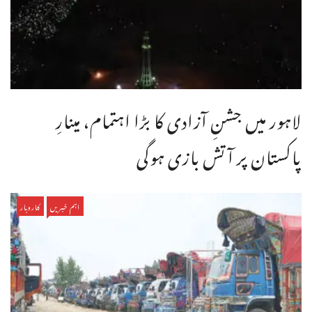
لاہور میں جشنِ آزادی کا بڑا اہتمام، مینارِ
پاکستان پر آتش بازی ہوگی
اہم خبریں
کاروبار