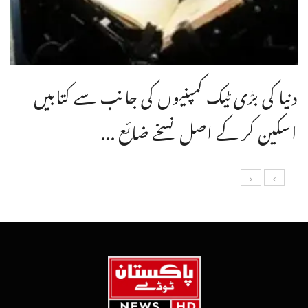
دنیا کی بڑی ٹیک کمپنیوں کی جانب سے کتابیں
اسکین کر کے اصل نسخے ضائع ...