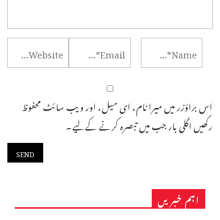
اس براؤزر میں میرا نام، ای میل، اور ویب سائٹ محفوظ
رکھیں اگلی بار جب میں تبصرہ کرنے کےلیے۔
اہم خبریں