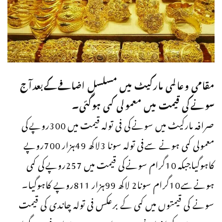
مقامی وعالمی مارکیٹ میں مسلسل اضافےکےبعدآج
سونےکی قیمت میں معمولی کمی ہوگئی۔
صرافہ مارکیٹ میں سونےکی فی تولہ قیمت میں 300روپےکی
معمولی کمی ہونے سےفی تولہ سونا 3لاکھ 49ہزار 700روپے
کاہوگیاجبکہ 10گرام سونےکی قیمت میں 257روپےکی کمی
ہونےسے10گرام سونا2 لاکھ 99ہزار 811روپے کاہوگیا۔
سونے کی قیمتوں میں کمی کے برعکس فی تولہ چاندی کی قیمت