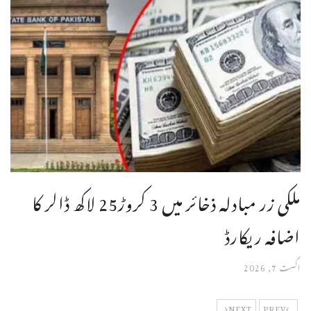
ملکی زر مبادلہ ذخائر میں 3 کروڑ25 لاکھ ڈالر کا
اضافہ ریکارڈ
اگست 7, 2026
NEXT
PREV