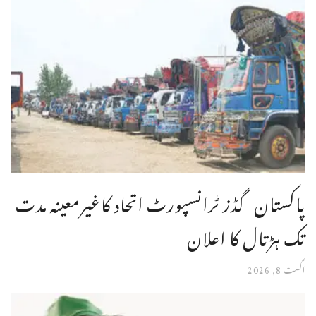
پاکستان گڈز ٹرانسپورٹ اتحاد کاغیرمعینہ مدت
تک ہڑتال کا اعلان
اگست 8, 2026