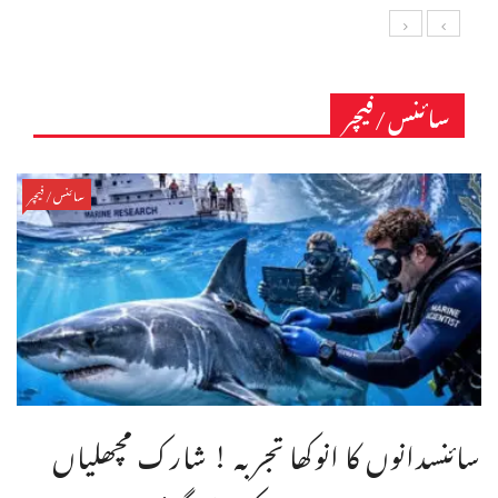
سائنس/فیچر
سائنس/فیچر
سائنسدانوں کا انوکھا تجربہ ! شارک مچھلیاں