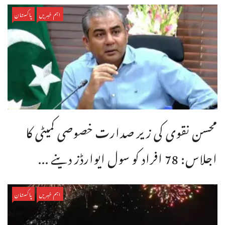
اہم خبریں
پاکستان
محسن نقوی کی زیر صدارت خصوصی کمیٹی کا
اجلاس: 78 افراد کو سول ایوارڈز دینے ...
اہم خبریں
پاکستان