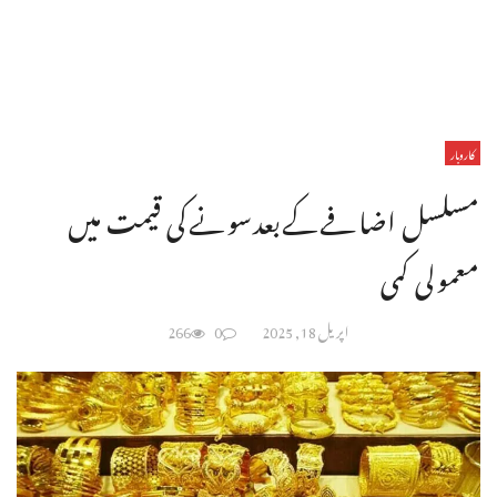
کاروبار
مسلسل اضافےکےبعدسونےکی قیمت میں
معمولی کمی
اپریل 18, 2025
0
266