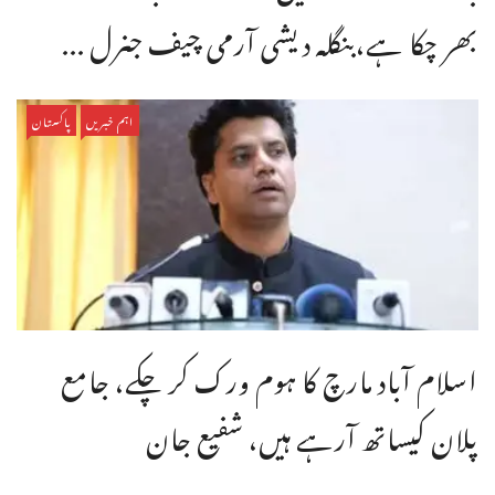
بھر چکا ہے،بنگله دیشی آرمی چیف جنرل ...
اہم خبریں
پاکستان
اسلام آباد مارچ کا ہوم ورک کر چکے، جامع
پلان کیساتھ آرہے ہیں، شفیع جان