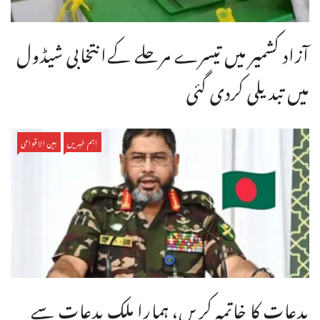
آزاد کشمیر میں تیسرے مرحلے کےانتخابی شیڈول
میں تبدیلی کردی گئی
اہم خبریں
بین الاقوامی
بدعات کا خاتمہ کریں، ہمارا ملک بدعات سے