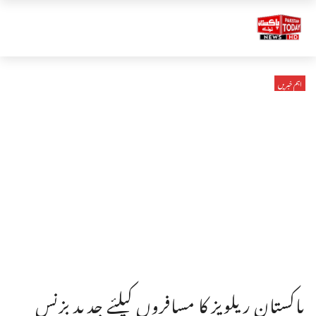
اہم خبریں
پاکستان ریلویز کا مسافروں کیلئے جدید بزنس