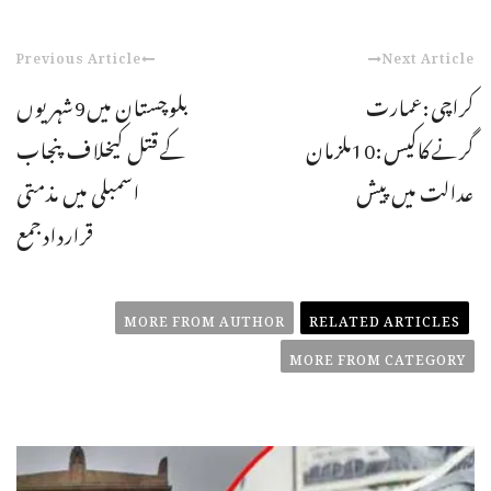
Previous Article
Next Article
کراچی:عمارت
بلوچستان میں9شہریوں
گرنےکاکیس:10ملزمان
کےقتل کیخلاف پنجاب
عدالت میں پیش
اسمبلی میں مذمتی
قراردادجمع
MORE FROM AUTHOR
RELATED ARTICLES
MORE FROM CATEGORY