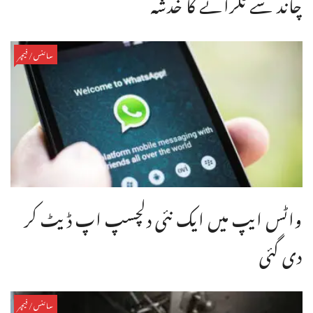
چاند سے ٹکرانے کا خدشہ
سائنس/فیچر
واٹس ایپ میں ایک نئی دلچسپ اپ ڈیٹ کر
دی گئی
سائنس/فیچر