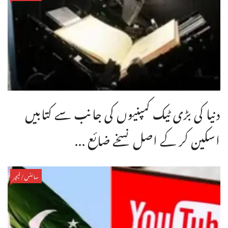
دنیا کی بڑی ٹیک کمپنیوں کی جانب سے کتابیں
اسکین کر کے اصل نسخے ضائع ...
سائنس/فیچر