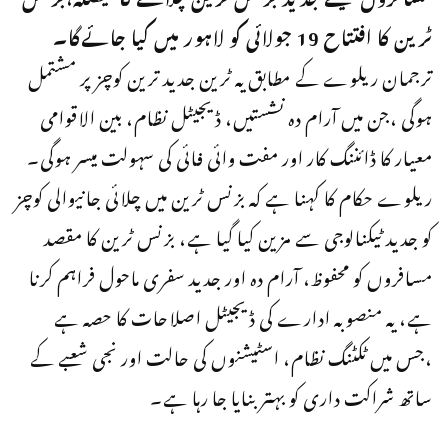
ٹرین کا افتتاح 19 جولائی کو لاہور میں کیا جائےگا۔
ترجمان ریلوے کے مطابق یہ ٹرین جدید ترین کوچز پر مشتمل
ہوگی ،جن میں آرام دہ نشستیں، ڈیجیٹل نظام، بین الاقوامی
معیار کا ڈائننگ کار اور مفت وائی فائی کی سہولت میسر ہوگی۔
ریلوے حکام کا کہنا ہے کہ بزنس ٹرین میں چلائی جانیوالی کوچز
کو جدید ٹیکنالوجی سے مزین کیا گیا ہے، بزنس ٹرین کا مقصد
مسافروں کو محفوظ، آرام دہ اور جدید سفری ماحول فراہم کرنا
ہے، یہ منصوبہ ادارے کی ڈیجیٹل اصلاحات کا حصہ ہے
،جس میں ٹکٹنگ نظام، اسٹیشنوں کی حالت اور نجی شعبے کے
ساتھ شراکت داری کو بہتر بنایا جا رہا ہے۔