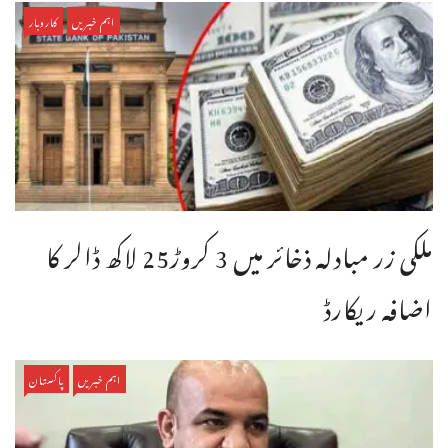
اہم خبریں
کاروبار
ملکی زر مبادلہ ذخائر میں 3 کروڑ25 لاکھ ڈالر کا
اضافہ ریکارڈ
اہم خبریں
پاکستان