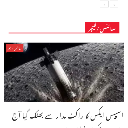
سائنس/فیچر
سائنس/فیچر
اسپیس ایکس کا راکٹ مدار سے بھٹک گیا آج