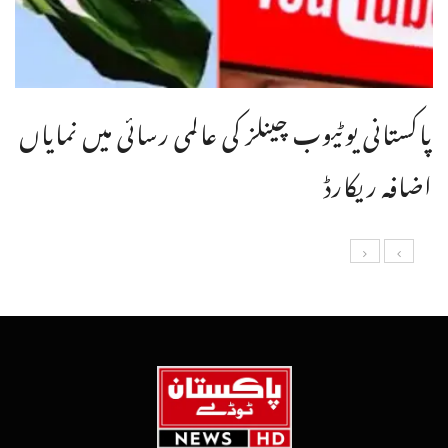
پاکستانی یوٹیوب چینلز کی عالمی رسائی میں نمایاں
اضافہ ریکارڈ