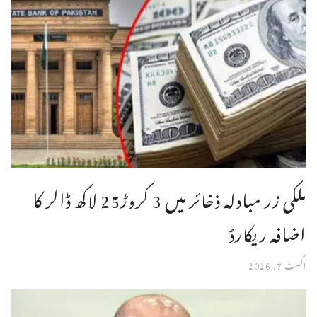
ملکی زر مبادلہ ذخائر میں 3 کروڑ25 لاکھ ڈالر کا
اضافہ ریکارڈ
اگست 7, 2026