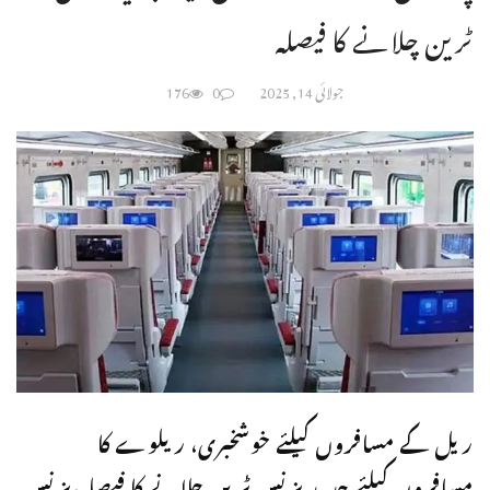
ٹرین چلانے کا فیصلہ
جولائی 14, 2025
0
176
ریل کے مسافروں کیلئے خوشخبری، ریلوے کا
مسافروں کیلئے جدید بزنس ٹرین چلانے کا فیصلہ،بزنس