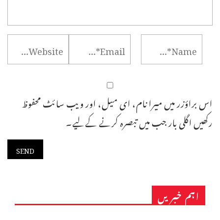
اس براؤزر میں میرا نام، ای میل، اور ویب سائٹ محفوظ
رکھیں اگلی بار جب میں تبصرہ کرنے کےلیے۔
اہم خبریں