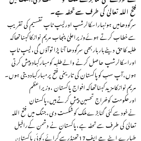
فتح اللہ تعالیٰ کی طرف سےتحفہ ہے۔
سرگودھامیں ہونہاراسکالرشپ اورلیپ ٹاپ تقسیم کی تقریب
سےخطاب کرتے ہوئےوزیراعلیٰ پنجاب مریم نوازکاکہناتھاکہ
طلبہ کاحق دینےبارباربھی سرگودھا آنا پڑا توآؤں گی،لیپ ٹاپ
اوراسکالرشپ حاصل کرنے والےطلبہ کومبارکبادپیش کرتی
ہوں،آپ سب کوپاکستان کی تاریخی فتح پرمبارکباددیتی ہوں۔
مریم نوازکامزیدکہناتھاکہ افواج پاکستان ،وزیراعظم
اورحکومت کوخراج تحسین پیش کرتےہیں،پاکستان
نےخودسےکئی گنابڑےملک کوشکست دی،جنگ میں فتح اللہ
تعالیٰ کی طرف سےتحفہ ہے،پاکستان نے دشمن کےرافیل
طیارے اپنے جے ایف17تھنڈرسےگرائے،کوئی پاکستان