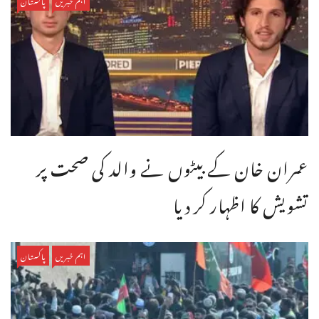
اہم خبریں
پاکستان
عمران خان کے بیٹوں نے والد کی صحت پر
تشویش کا اظہار کر دیا
اہم خبریں
پاکستان