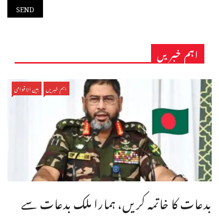
اہم خبریں
اہم خبریں
بین الاقوامی
بدعات کا خاتمہ کریں، ہمارا ملک بدعات سے