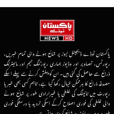
پاکستان ٹوڈے ڈیجیٹل نیوز پر شائع ہونے والی تمام خبریں،
رپورٹس، تصاویر اور وڈیوز ہماری رپورٹنگ ٹیم اور مانیٹرنگ
ذرائع سے حاصل کی گئی ہیں۔ ان کو پبلش کرنے سے پہلے اسکے
مصدقہ ذرائع کا ہرممکن خیال رکھا گیا ہے، تاہم کسی بھی خبر یا
رپورٹ میں ٹائپنگ کی غلطی یا غیرارادی طور پر شائع ہونے
والی غلطی کی فوری اصلاح کرکے اسکی تردید یا درستگی فوری
طور پر ویب سائٹ پر شائع کردی جاتی ہے۔