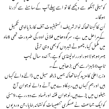
کومیلی آنکھ سے دیکھے گا تو اسےپہلےآپ کےسامنے سے گزرنا
ہوگا۔
اُن کاکہناتھاکہ نوازشریف انسٹیٹیوٹ آف کارڈیالوجی تکمیل
کےمراحل میں ہے، سرگودھامیں فلائی اوورکی ضرورت تھی 8ماہ
میں مکمل کیا،چھوٹےشہروں کوبھی وہی ترقی
میسرہوجولاہوراورراولپنڈی کوہے،آئندہ سال لیپ
ٹاپ50ہزارسےبھی بڑھائیں گے۔
وزیراعلیٰ کامزیدکہناتھاکہ ہمیں ڈیتھ سیل میں ڈالنےوالےکہاں
ہیں اورہم کہاں ہیں،بہکاوےمیں آنے والے نوجوان آج
جیلوں میں پڑےہیں،نوجوان فتنہ اورفساد سےدوررہے،9مئی
کوایک جماعت نےعسکری تنصیبات کونشانہ بنایا،جن وردیوں