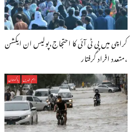
کراچی میں پی ٹی آئی کا احتجاج،پولیس ان ایکشن
،متعدد افراد گرفتار
اہم خبریں
پاکستان