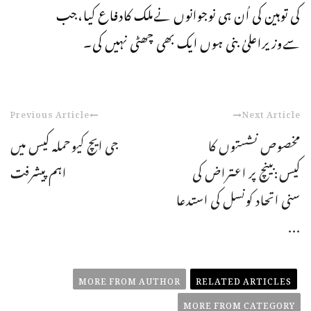
کی توہین کی اُن ہی نوجوانوں نےملک کادفاع کیا،جب
سےوزیراعلیٰ بنی ہوں ایک بھی چھٹی نہیں کی۔
Previous Article
Next Article
مخصوص نشستوں کا
جی ایچ کیوحملہ کیس میں
کیس:بینچ پر اعتراض کی
اہم پیشرفت
سنی اتحاد کونسل کی استدعا
...
MORE FROM AUTHOR
RELATED ARTICLES
MORE FROM CATEGORY