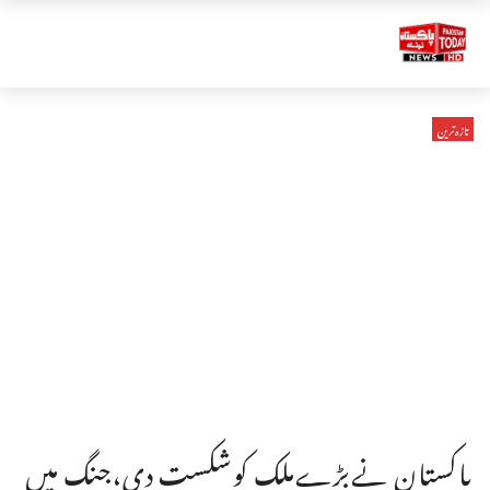
تازہ ترین
پاکستان نےبڑےملک کوشکست دی،جنگ میں