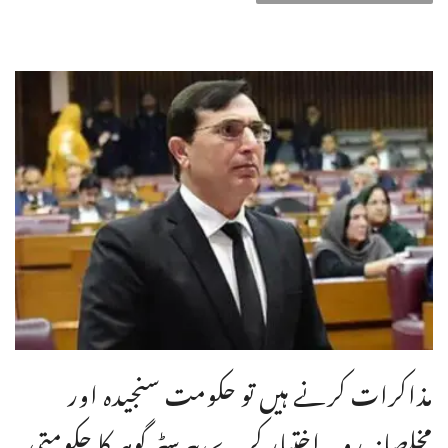
مذاکرات کرنے ہیں تو حکومت سنجیدہ اور
مخلصانہ رویہ اختیار کرے،بیرسٹر گوہر کا حکومتی