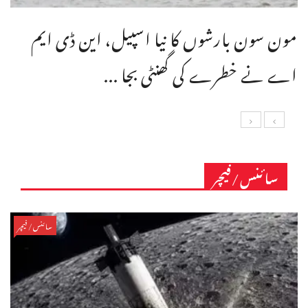
مون سون بارشوں کا نیا اسپیل، این ڈی ایم
اے نے خطرے کی گھنٹی بجا ...
سائنس/فیچر
سائنس/فیچر