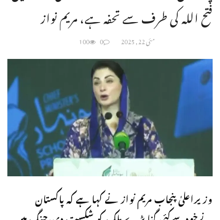
فتح اللہ کی طرف سے تحفہ ہے، مریم نواز
مئی 22, 2025
0
100
وزیراعلیٰ پنجاب مریم نواز نے کہا ہے کہ پاکستان
نےخودسےکئی گنا بڑے ملک کو شکست دی،جنگ میں