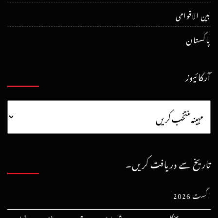
بین الاقوامی
پاکستان
آرکائیوز
تاریخ سے دریافت کریں۔
اگست 2026
پیر
منگل
بدھ
جمعرات
جمعہ
ہفتہ
اتوار