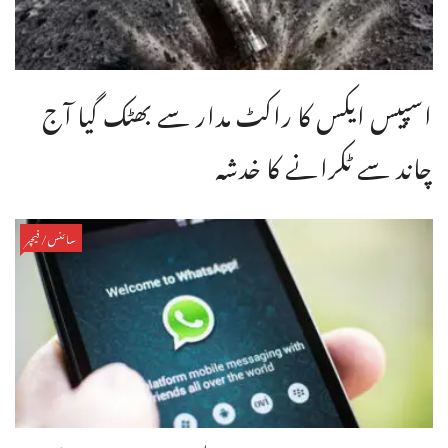
اسپیس ایکس کا راکٹ مدار سے بھٹک گیا آج
چاند سے ٹکرانے کا خدشہ
سائنس/فیچر