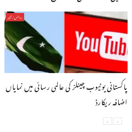
سائنس/فیچر
پاکستانی یوٹیوب چینلز کی عالمی رسائی میں نمایاں
اضافہ ریکارڈ