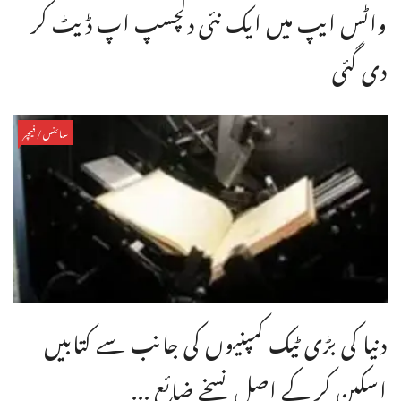
واٹس ایپ میں ایک نئی دلچسپ اپ ڈیٹ کر
دی گئی
سائنس/فیچر
دنیا کی بڑی ٹیک کمپنیوں کی جانب سے کتابیں
اسکین کر کے اصل نسخے ضائع ...