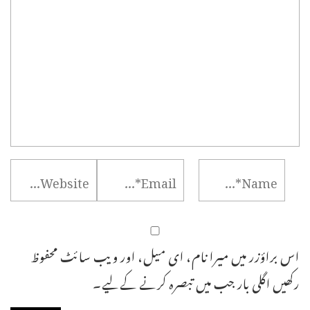
اس براؤزر میں میرا نام، ای میل، اور ویب سائٹ محفوظ
رکھیں اگلی بار جب میں تبصرہ کرنے کےلیے۔