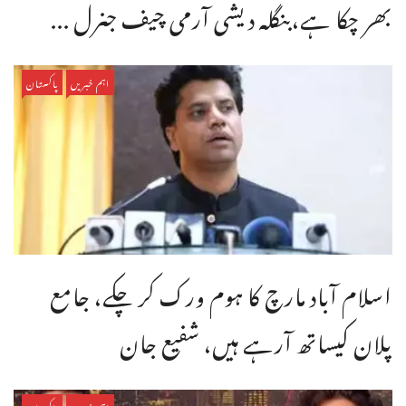
بھر چکا ہے،بنگله دیشی آرمی چیف جنرل ...
اہم خبریں
پاکستان
اسلام آباد مارچ کا ہوم ورک کر چکے، جامع
پلان کیساتھ آرہے ہیں، شفیع جان