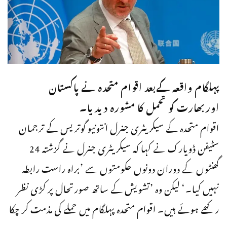
پہلگام واقعہ کےبعد اقوام متحدہ نے پاکستان
اوربھارت کو تحمل کا مشورہ دیدیا۔
اقوام متحدہ کے سیکریٹری جنرل انتونیو گوتریس کے ترجمان
سٹیفن ڈویارک نے کہا کہ سیکریٹری جنرل نے گزشتہ 24
گھنٹوں کے دوران دونوں حکومتوں سے ’براہ راست رابطہ
نہیں کیا۔‘ لیکن وہ ’تشویش کے ساتھ صورتحال پر کڑی نظر
رکھے ہوئے ہیں۔ اقوام متحدہ پہلگام میں حملے کی مذمت کر چکا