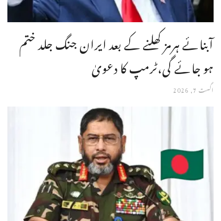
آبنائے ہرمز کھلنے کے بعد ایران جنگ جلد ختم
ہو جائے گی،ٹرمپ کا دعویٰ
اگست 7, 2026