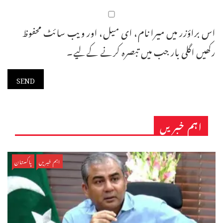
اس براؤزر میں میرا نام، ای میل، اور ویب سائٹ محفوظ
رکھیں اگلی بار جب میں تبصرہ کرنے کےلیے۔
اہم خبریں
اہم خبریں
پاکستان