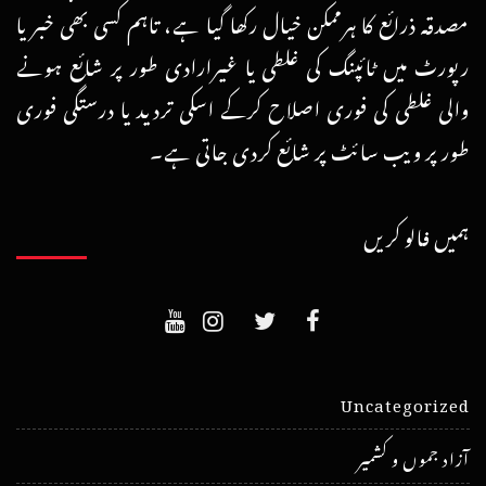
مصدقہ ذرائع کا ہرممکن خیال رکھا گیا ہے، تاہم کسی بھی خبر یا
رپورٹ میں ٹائپنگ کی غلطی یا غیرارادی طور پر شائع ہونے
والی غلطی کی فوری اصلاح کرکے اسکی تردید یا درستگی فوری
طور پر ویب سائٹ پر شائع کردی جاتی ہے۔
ہمیں فالو کریں
Uncategorized
آزاد جموں و کشمیر