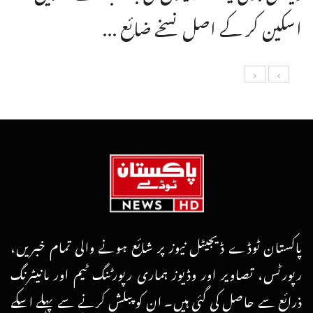
اسکین کر کے اصل نسخے ضائع ...
پاکستان ٹوڈے ڈیجیٹل نیوز پر شائع ہونے والی تمام خبریں،
رپورٹس، تصاویر اور وڈیوز ہماری رپورٹنگ ٹیم اور مانیٹرنگ
ذرائع سے حاصل کی گئی ہیں۔ ان کو پبلش کرنے سے پہلے اسکے