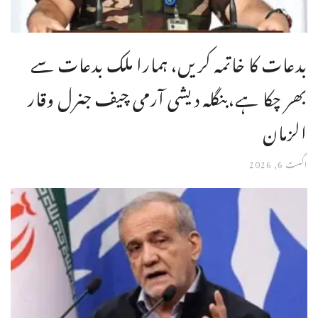
بدعات کا خاتمہ کریں، ہمارا ملک بدعات سے
بھر چکا ہے،بنگله دیشی آرمی چیف جنرل وقار
الزمان
اگست 6, 2026