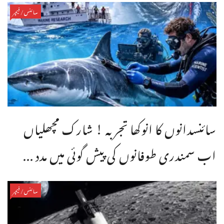
سائنس/فیچر
سائنسدانوں کا انوکھا تجربہ ! شارک مچھلیاں
اب سمندری طوفانوں کی پیش گوئی میں مدد ...
سائنس/فیچر