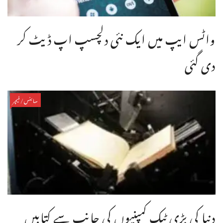
واٹس ایپ میں ایک نئی دلچسپ اپ ڈیٹ کر
دی گئی
سائنس/فیچر
دنیا کی بڑی ٹیک کمپنیوں کی جانب سے کتابیں