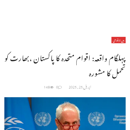
بین الاقوامی
پہلگام واقعہ: اقوام متحدہ کا پاکستان ،بھارت کو
تحمل کا مشورہ
اپریل 25, 2025
0
148