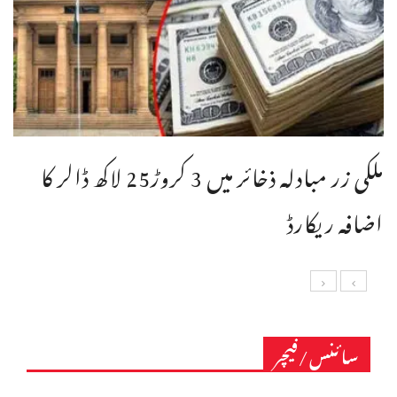
ملکی زر مبادلہ ذخائر میں 3 کروڑ25 لاکھ ڈالر کا
اضافہ ریکارڈ
سائنس/فیچر