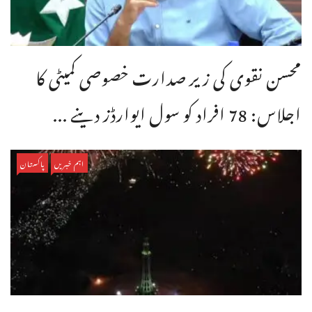
محسن نقوی کی زیر صدارت خصوصی کمیٹی کا
اجلاس: 78 افراد کو سول ایوارڈز دینے ...
اہم خبریں
پاکستان