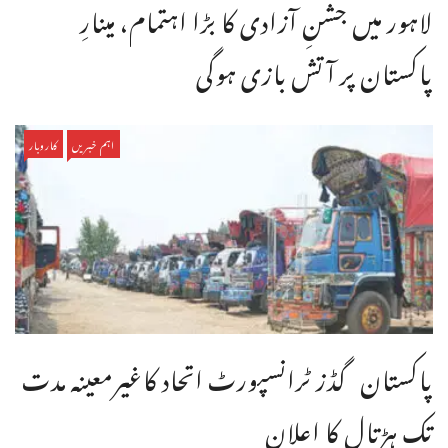
لاہور میں جشنِ آزادی کا بڑا اہتمام، مینارِ
پاکستان پر آتش بازی ہوگی
اہم خبریں
کاروبار
پاکستان گڈز ٹرانسپورٹ اتحاد کاغیرمعینہ مدت
تک ہڑتال کا اعلان