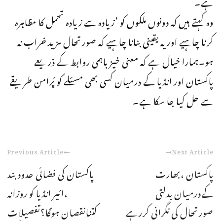
ہے۔
وہ کہتے ہیں کہ دونوں ملکوں کو ’زیادہ سے زیادہ تحمل کا مظاہرہ
کرنا چاہیے اور یہ یقینی بنانا چاہیے کہ صورتحال مزید خراب نہ
ہو۔ہمارا خیال ہے کہ معنی خیز باہمی روابط کے ذریعے
پاکستان اور انڈیا کے درمیان کسی بھی مسئلے کو پُرامن طریقے
سے حل کیا جا سکا ہے۔
Previous Article
Next Article
پاکستان ،بھارت
پاکستان کی فضائی حدودبند
کےدرمیان بدلتی
،ائیر انڈیا کو روزانہ
صورتحال کی نگرانی کررہے
کتنانقصان ہوگا؟تفصیلات