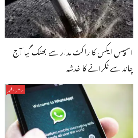
اسپیس ایکس کا راکٹ مدار سے بھٹک گیا آج
چاند سے ٹکرانے کا خدشہ
سائنس/فیچر