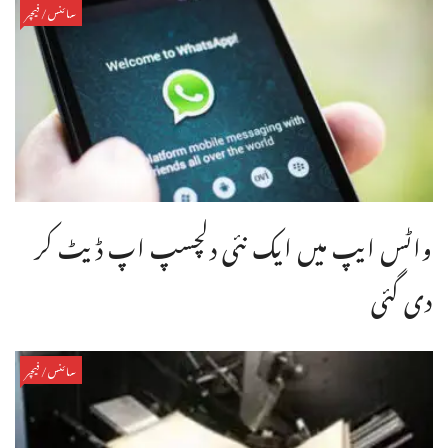
سائنس/فیچر
واٹس ایپ میں ایک نئی دلچسپ اپ ڈیٹ کر
دی گئی
سائنس/فیچر