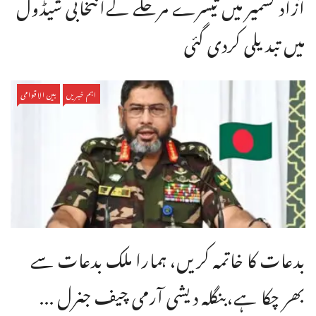
آزاد کشمیر میں تیسرے مرحلے کےانتخابی شیڈول
میں تبدیلی کردی گئی
اہم خبریں
بین الاقوامی
بدعات کا خاتمہ کریں، ہمارا ملک بدعات سے
بھر چکا ہے،بنگله دیشی آرمی چیف جنرل ...