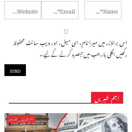
اس براؤزر میں میرا نام، ای میل، اور ویب سائٹ محفوظ
رکھیں اگلی بار جب میں تبصرہ کرنے کےلیے۔
اہم خبریں
اہم خبریں
کاروبار