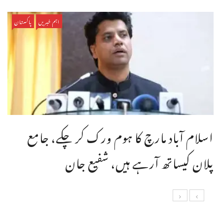
اہم خبریں
پاکستان
اسلام آباد مارچ کا ہوم ورک کر چکے، جامع
پلان کیساتھ آرہے ہیں، شفیع جان