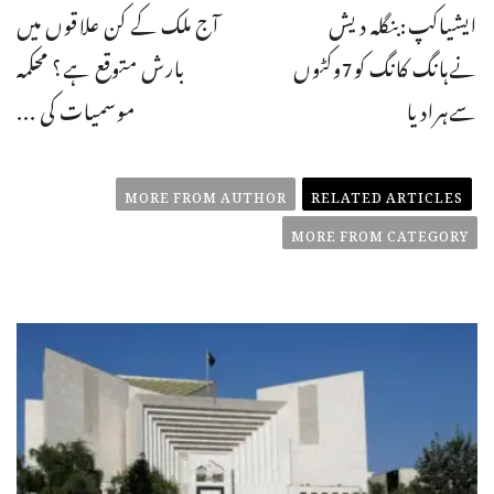
ایشیاکپ:بنگلہ دیش
آج ملک کے کن علاقوں میں
نےہانگ کانگ کو7وکٹوں
بارش متوقع ہے؟ محکمہ
سےہرادیا
موسمیات کی ...
MORE FROM AUTHOR
RELATED ARTICLES
MORE FROM CATEGORY