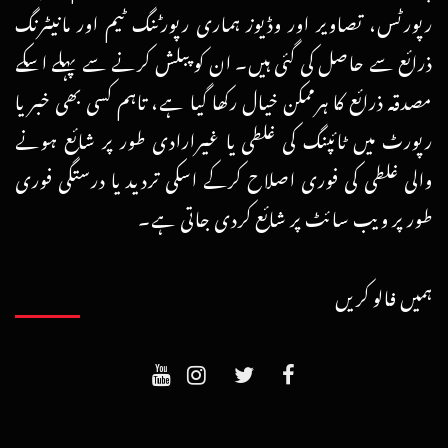
رپورٹس، تصاویر اور وڈیوز ہماری رپورٹنگ ٹیم اور مانیٹرنگ
ذرائع سے حاصل کی گئی ہیں۔ ان کو پبلش کرنے سے پہلے اسکے
مصدقہ ذرائع کا ہرممکن خیال رکھا گیا ہے، تاہم کسی بھی خبر یا
رپورٹ میں ٹائپنگ کی غلطی یا غیرارادی طور پر شائع ہونے
والی غلطی کی فوری اصلاح کرکے اسکی تردید یا درستگی فوری
طور پر ویب سائٹ پر شائع کردی جاتی ہے۔
ہمیں فالو کریں