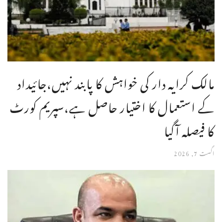
مالک کرایہ دار کی خواہش کا پابند نہیں،جائیداد
کے استعمال کا اختیار حاصل ہے،سپریم کورٹ
کا فیصلہ آگیا
اگست 7, 2026