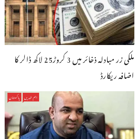
ملکی زر مبادلہ ذخائر میں 3 کروڑ25 لاکھ ڈالر کا
اضافہ ریکارڈ
اہم خبریں
پاکستان