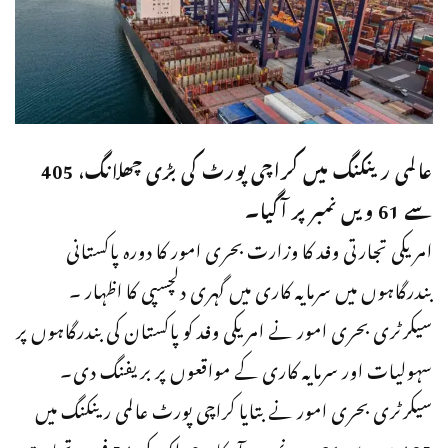
عالمی رینکنگ میں کراچی پورٹ کی بڑی چھلانگ، 405
سے 61 ویں نمبر پر آگیا۔
امریکی تجارتی وفد کا وزارت بحری امور کا دورہ پاکستانی
بندرگاہوں میں سرمایہ کاری میں گہری دلچسپی کا اظہار ۔
سیکرٹری بحری امور نے امریکی وفد کو پاکستان کی بندرگاہوں پر
سہولیات اور سرمایہ کاری کے مواقعوں پر بریفنگ دی۔
سیکرٹری بحری امور نے بتایا کراچی پورٹ عالمی رینکنگ میں
405 میں سے 61 ویں نمبر پر آچکا ، جو ملک کی 54 فیصد تجارت