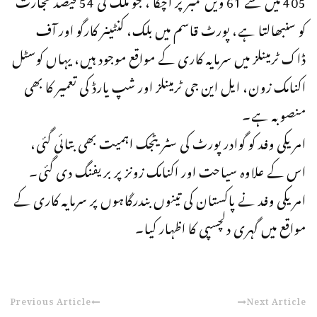
کو سنبھالتا ہے، پورٹ قاسم میں بلک، کنٹینر کارگو اور آف
ڈاک ٹرمینلز میں سرمایہ کاری کے مواقع موجود ہیں، یہاں کوسٹل
اکنامک زون، ایل این جی ٹرمینلز اور شپ یارڈ کی تعمیر کا بھی
منصوبہ ہے۔
امریکی وفد کو گوادر پورٹ کی سٹریٹجک اہمیت بھی بتائی گئی،
اس کے علاوہ سیاحت اور اکنامک زونز پر بریفنگ دی گئی۔
امریکی وفد نے پاکستان کی تینوں بندرگاہوں پر سرمایہ کاری کے
مواقع میں گہری دلچسپی کا اظہار کیا۔
Previous Article
Next Article