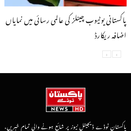
پاکستانی یوٹیوب چینلز کی عالمی رسائی میں نمایاں
اضافہ ریکارڈ
پاکستان ٹوڈے ڈیجیٹل نیوز پر شائع ہونے والی تمام خبریں،