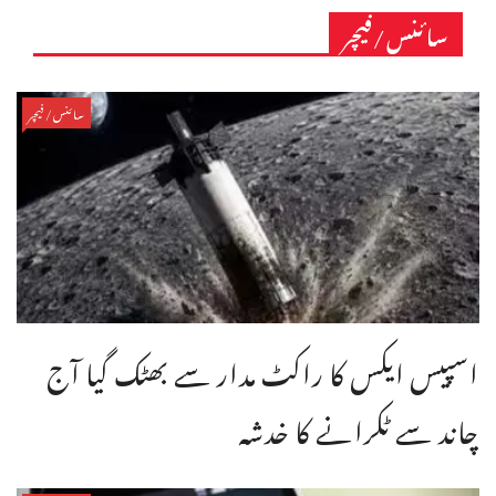
سائنس/فیچر
سائنس/فیچر
اسپیس ایکس کا راکٹ مدار سے بھٹک گیا آج
چاند سے ٹکرانے کا خدشہ