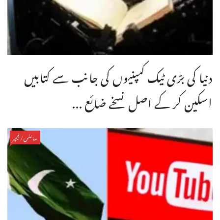
دنیا کی بڑی ٹیک کمپنیوں کی جانب سے کتابیں
اسکین کر کے اصل نسخے ضائع ...
سائنس/فیچر