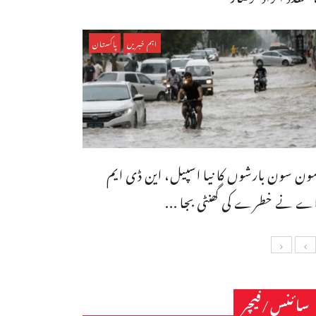
اہم خبریں
پاکستان
ون سون بارشوں کا نیا اسپیل، این ڈی ایم
ے نے خطرے کی گھنٹی بجا ...
سائنس/فیچر