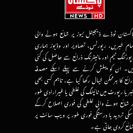
اکستان ٹوڈے ڈیجیٹل نیوز پر شائع ہونے والی
مام خبریں، رپورٹس، تصاویر اور وڈیوز ہماری
پورٹنگ ٹیم اور مانیٹرنگ ذرائع سے حاصل کی گئی
یں۔ ان کو پبلش کرنے سے پہلے اسکے مصدقہ
رائع کا ہرممکن خیال رکھا گیا ہے، تاہم کسی بھی
بر یا رپورٹ میں ٹائپنگ کی غلطی یا غیرارادی طور
ر شائع ہونے والی غلطی کی فوری اصلاح کرکے
سکی تردید یا درستگی فوری طور پر ویب سائٹ پر
ائع کردی جاتی ہے۔