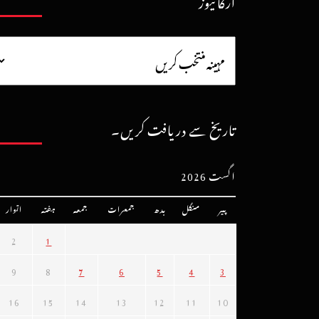
آرکائیوز
تاریخ سے دریافت کریں۔
اگست 2026
پیر
منگل
بدھ
جمعرات
جمعہ
ہفتہ
اتوار
2
1
9
8
7
6
5
4
3
16
15
14
13
12
11
10