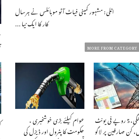
اٹلی: مشہور کمپنی فیاٹ آٹو موبائلس نے ہرسال
کار کا ایک نیا ...
ع
ت
MORE FROM CATEGORY
بجلی مزیدمہنگی،5 روپے فی یونٹ
عوام کیلئے بڑی خوشخبری ،
ک
س، کن صارفین پر لاگو
حکومت کا پٹرول اور ڈیزل کی
،