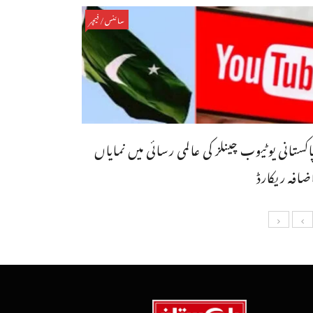
سائنس/فیچر
اکستانی یوٹیوب چینلز کی عالمی رسائی میں نمایاں
ضافہ ریکارڈ