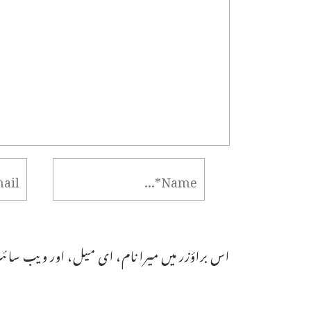
اس براؤزر میں میرا نام، ای میل، اور ویب سائٹ