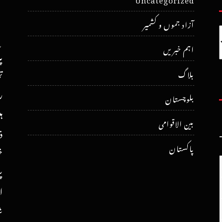
آزاد جموں و کشمیر
اہم خبریں
پ
ت
بلاگ
ر
بلوچستان
ہ
بین الاقوامی
ذ
پاکستان
خ
پ
ا
ش