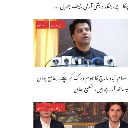
کا ہے،بنگله دیشی آرمی چیف جنرل ...
اہم خبریں
پاکستان
سلام آباد مارچ کا ہوم ورک کر چکے، جامع پلان
یساتھ آرہے ہیں، شفیع جان
اہم خبریں
پاکستان