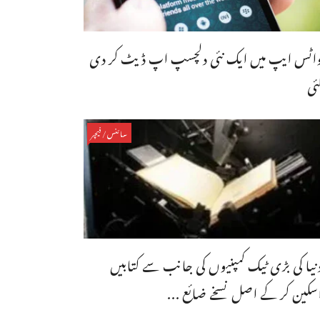
اٹس ایپ میں ایک نئی دلچسپ اپ ڈیٹ کر دی
ئی
سائنس/فیچر
نیا کی بڑی ٹیک کمپنیوں کی جانب سے کتابیں
سکین کر کے اصل نسخے ضائع ...