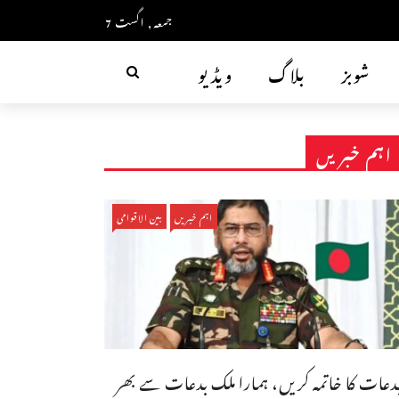
جمعہ, اگست 7
شوبز
بلاگ
ویڈیو
اہم خبریں
اہم خبریں
بین الاقوامی
دعات کا خاتمہ کریں، ہمارا ملک بدعات سے بھر