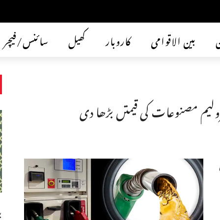
ن
بین الاقوامی
کاروبار
کھیل
سائنس/فیچر
ولیم مصنوعات کی قیمتں بڑھا دی
ب