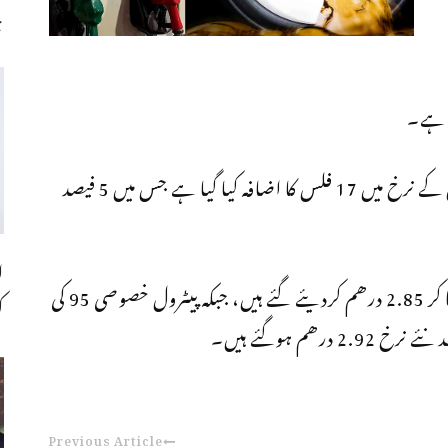
چ
پیٹرول کے نرخوں میں 15 سے 16 فلس جبکہ ڈیزل کے نرخ میں 17 فلس کا اضافہ کیا گیا ہے جس میں 5 فیصد
ا
ای پلس 91 پیٹرول کے نرخ 2.69 درھم سے بڑھا کر 2.85 درھم کردیئے گئے ہیں، جبکہ پیٹرول خصوصی 95 کی
ک
Previous Article