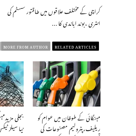
کراچی کے مختلف علاقوں میں طاقتور سسٹم کی
انٹری ،بوند اباندی کا ...
MORE FROM AUTHOR
RELATED ARTICLES
مہنگائی کے طوفان میں عوام کو
ریلیف،پٹرولیم مصنوعات کی
نیا سیلز ٹیک