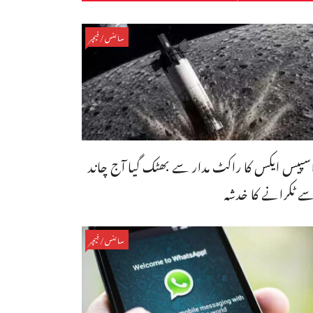
سائنس/فیچر
سپیس ایکس کا راکٹ مدار سے بھٹک گیا آج چاند
ے ٹکرانے کا خدشہ
سائنس/فیچر