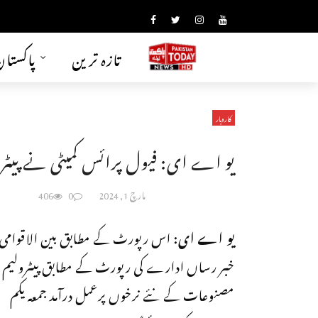
تازہ ترین
پاکستا
کاروبار
یو اے ای: فیول پرائس کمیٹی نے پیٹر
مارچ 1, 2024
0
406
یو اے ای:
اس رپورٹ کے مطابق بین الاقوامی
خبر رساں ادارے کی رپورٹ کے مطابق پیٹرولیم
مصنوعات کے نئے نرخوں پرعمل درآمد جمعہ یکم