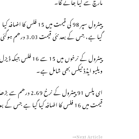
مارچ سے کیا جائے گا۔
پیٹرول سپر 98 کی قیمت میں 15 فلس کا اضافہ کیا
گیا ہے، جس کے بعد نئی قیمت 3.03 درھم ہوگئی ہے۔
ویلیو ایڈڈ ٹیکس بھی شامل ہے۔
قیمت میں 16 فلس کا اضافہ کیا گیا ہے جس کے بعد نئے نرخ 2.92 درھم ہوگئے ہیں۔
Next Article