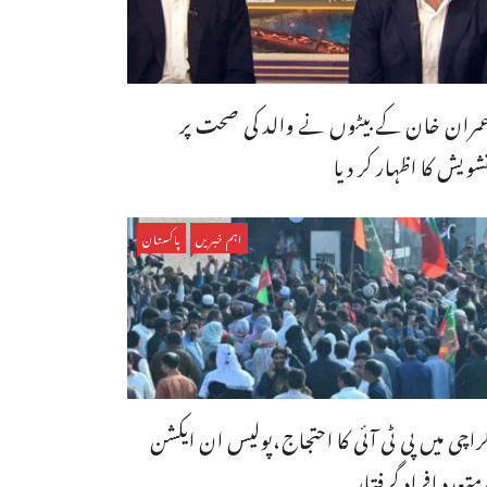
مران خان کے بیٹوں نے والد کی صحت پر
شویش کا اظہار کر دیا
اہم خبریں
پاکستان
راچی میں پی ٹی آئی کا احتجاج،پولیس ان ایکشن
متعدد افراد گرفتار