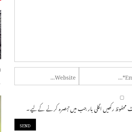
ا
س
 محفوظ رکھیں اگلی بار جب میں تبصرہ کرنے کےلیے۔