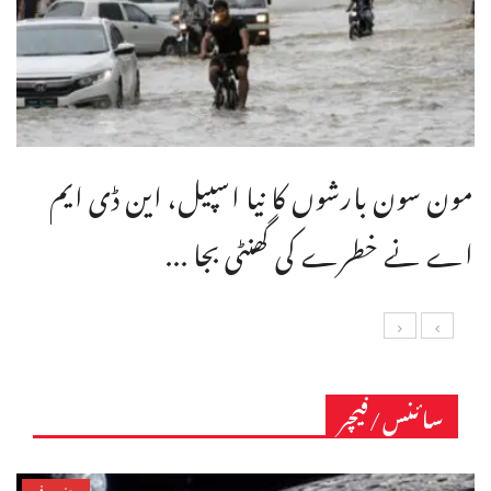
مون سون بارشوں کا نیا اسپیل، این ڈی ایم
اے نے خطرے کی گھنٹی بجا ...
سائنس/فیچر