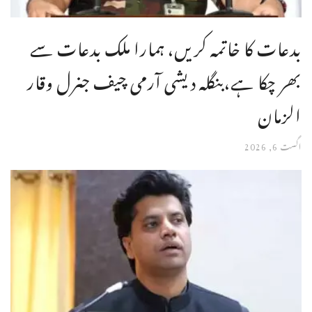
بدعات کا خاتمہ کریں، ہمارا ملک بدعات سے
بھر چکا ہے،بنگله دیشی آرمی چیف جنرل وقار
الزمان
اگست 6, 2026