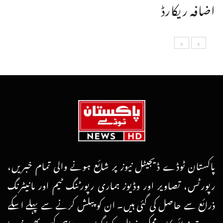
اضافہ ریکارڈ
پاکستان ٹوڈے ڈیجیٹل نیوز پر شائع ہونے والی تمام خبریں،
رپورٹس، تصاویر اور وڈیوز ہماری رپورٹنگ ٹیم اور مانیٹرنگ
ذرائع سے حاصل کی گئی ہیں۔ ان کو پبلش کرنے سے پہلے اسکے
مصدقہ ذرائع کا ہرممکن خیال رکھا گیا ہے، تاہم کسی بھی خبر یا