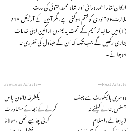
ارکان نثار احمد درانی اور شاہ محمد جتوئی کی مدت
ملازت26جنوری کوختم ہوگئی ہے،مگر آئین کے آرٹیکل 215
(1) میں حالیہ ترمیم کے تحت یہ تینوں اراکین اپنی خدمات
جاری رکھیں گے جب تک کہ ان کے متبادل کی تقرری نہ
ہوجائے۔
Previous Article
Next Article
دوسری ہائیکورٹ سےچیف
یکطرفہ قانون پاس
جسٹس بنانےکیلئے نہ
کرنےکےبجائےمشاورت
لایاجائے،اسلام
کرنی چاہیے تھی ،مولانا
آبادہائیکورٹ کےججزکاخط
فضل الرحمان