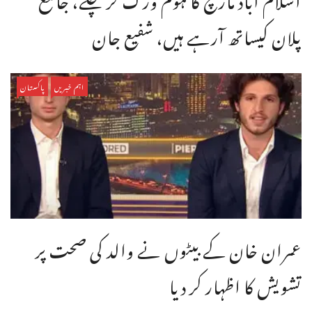
پلان کیساتھ آرہے ہیں، شفیع جان
اہم خبریں
پاکستان
عمران خان کے بیٹوں نے والد کی صحت پر
تشویش کا اظہار کر دیا