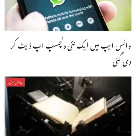
واٹس ایپ میں ایک نئی دلچسپ اپ ڈیٹ کر
دی گئی
سائنس/فیچر