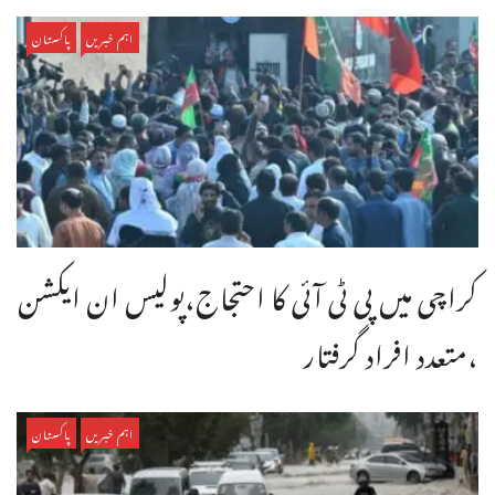
اہم خبریں
پاکستان
کراچی میں پی ٹی آئی کا احتجاج،پولیس ان ایکشن
،متعدد افراد گرفتار
اہم خبریں
پاکستان