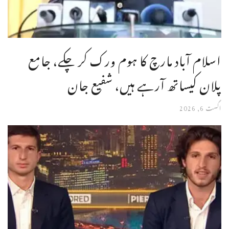
اسلام آباد مارچ کا ہوم ورک کر چکے، جامع
پلان کیساتھ آرہے ہیں، شفیع جان
اگست 6, 2026