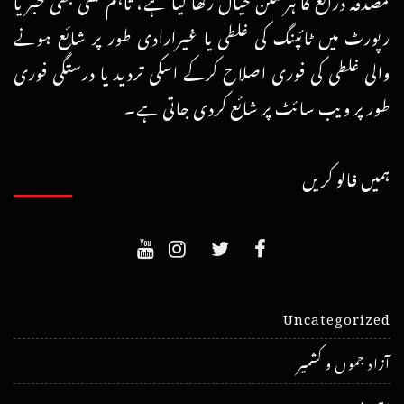
رپورٹ میں ٹائپنگ کی غلطی یا غیرارادی طور پر شائع ہونے
والی غلطی کی فوری اصلاح کرکے اسکی تردید یا درستگی فوری
طور پر ویب سائٹ پر شائع کردی جاتی ہے۔
ہمیں فالو کریں
Uncategorized
آزاد جموں و کشمیر