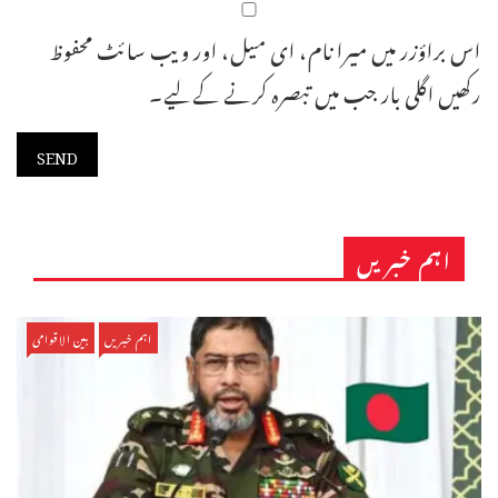
اس براؤزر میں میرا نام، ای میل، اور ویب سائٹ محفوظ
رکھیں اگلی بار جب میں تبصرہ کرنے کےلیے۔
اہم خبریں
اہم خبریں
بین الاقوامی