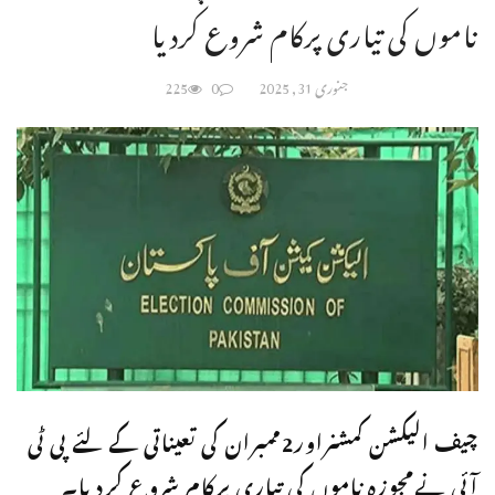
ناموں کی تیاری پرکام شروع کردیا
جنوری 31, 2025
0
225
چیف الیکشن کمشنراور2ممبران کی تعیناتی کےلئے پی ٹی
آئی نےمجوزہ ناموں کی تیاری پرکام شروع کردیا۔