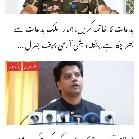
بدعات کا خاتمہ کریں، ہمارا ملک بدعات سے
بھر چکا ہے،بنگله دیشی آرمی چیف جنرل ...
اہم خبریں
پاکستان
اسلام آباد مارچ کا ہوم ورک کر چکے، جامع