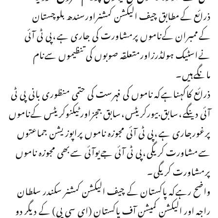
ذرائع کےمطابق چیف الیکشن کمشنراورسندھ بلوچستان
کےممبران کےناموں پرمشاورت کی جاری ہے،پی ٹی آئی
نےاسٹیک ہولڈرزاورمتعلقہ صوبوں کی تنظیموں سےنام
مانگےہیں۔
ذرائع کاکہناہےکہ ناموں کی فہرست کی حتمی منظوری بانی پی ٹی
آئی دینگے،سابق بیورکریٹس،سابق ججزاورٹیکنوکریٹس کےناموں
پرغورجاری ہے،پی ٹی آئی مجوزہ ناموں پراپوزیشن جماعتوں
سےمشاورت کریگی،پی ٹی آئی جےیوآئی سےبھی مجوزہ ناموں
پرمشاورت کریگی۔
واضح رہےکہ پاکستان کے چیف الیکشن کمشنر سکندر سلطان
راجہ اور الیکشن کمیشن آف پاکستان (ای سی پی) کے دیگر دو