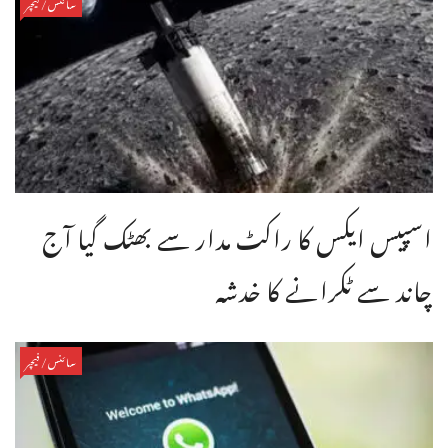
سائنس/فیچر
اسپیس ایکس کا راکٹ مدار سے بھٹک گیا آج
چاند سے ٹکرانے کا خدشہ
سائنس/فیچر