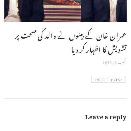
عمران خان کے بیٹوں نے والد کی صحت پر
تشویش کا اظہار کر دیا
اگست 6, 2026
NEXT
PREV
Leave a reply