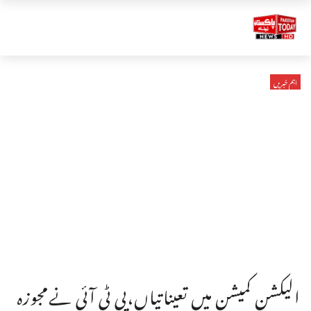
اہم خبریں
الیکشن کمیشن میں تعیناتیاں،پی ٹی آئی نےمجوزہ