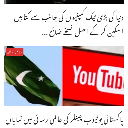
دنیا کی بڑی ٹیک کمپنیوں کی جانب سے کتابیں
اسکین کر کے اصل نسخے ضائع ...
سائنس/فیچر
پاکستانی یوٹیوب چینلز کی عالمی رسائی میں نمایاں