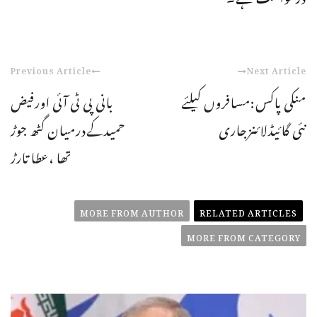
Previous Article
Next Article
منکی پاکس:مسافروں کیلئے
بانی پی ٹی آئی اورفیض
نئی گائیڈلائنزجاری
حمیدکےدرمیان گٹھ جوڑ
تھا ،عطا تارڑ
MORE FROM AUTHOR
RELATED ARTICLES
MORE FROM CATEGORY