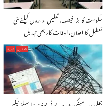
حکومت کا بڑا فیصلہ، تعلیمی اداروں کیلئےنئی
تعطیل کا اعلان،اوقات کاربھی تبدیل
اہم خبریں
کاروبار
بجلی مزیدمہنگی،5 روپے فی یونٹ نیا سیلز ٹیکس،