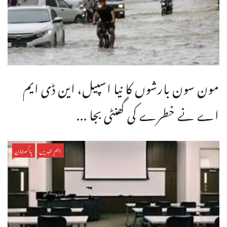
مون سون بارشوں کا نیا اسپیل، این ڈی ایم
اے نے خطرے کی گھنٹی بجا ...
اہم خبریں
پاکستان