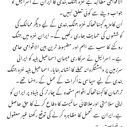
الاقوامی مطالبہ ہے غزہ جنگ بندی کا ایران کے اسرائیل کو
جواب دینے سے کوئی تعلق نہیں۔
اُن کامزیدکہناتھاکہ غزہ جنگ بندی کے لیے دیگر ممالک کی
کوششوں کی حمایت جاری رکھیں گے۔ ایران غزہ میں جنگ
روکنے کا سب سے اہم اور مضبوط ترین بین الاقوامی حامی
ہے۔ اسرائیل نے سرکاری مہمان اسماعیل ہنیہ کو ایرانی
سرزمین پر دہشتگردانہ حملے کا نشانہ بنایا، اسماعیل ہنیہ غزہ جنگ
بندی کے لیے سیاسی مذاکرات کے عمل کے رہنما تھے۔
ترجمان کاکہناتھاکہ اقوام متحدہ کے چارٹر کی بنیاد پر ایران کو
اپنی سلامتی اورعلاقائی سالمیت کا دفاع کرنے کا حق حاصل
ہے،ایران سے تحمل کا مظاہرہ کرنے کی توقع رکھنا غیر معقول
درخواست ہے۔