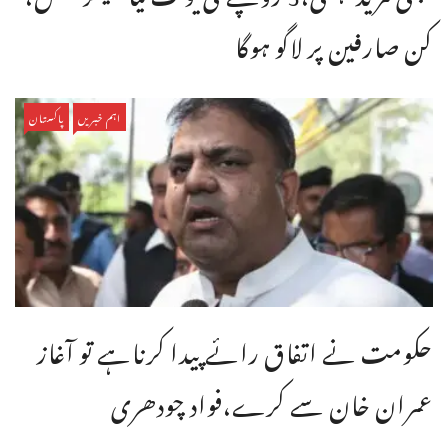
کن صارفین پر لاگو ہوگا
اہم خبریں
پاکستان
حکومت نے اتفاق رائے پیدا کرناہے تو آغاز
عمران خان سے کرے،فواد چودھری