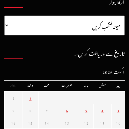
آرکائیوز
تاریخ سے دریافت کریں۔
اگست 2026
پیر
منگل
بدھ
جمعرات
جمعہ
ہفتہ
اتوار
2
1
9
8
7
6
5
4
3
16
15
14
13
12
11
10