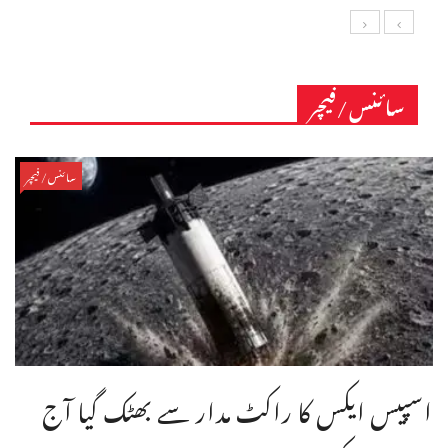
سائنس/فیچر
سائنس/فیچر
اسپیس ایکس کا راکٹ مدار سے بھٹک گیا آج