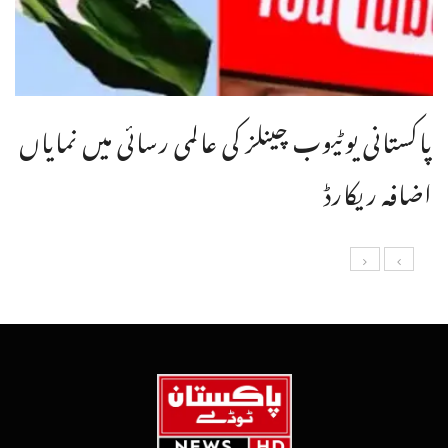
پاکستانی یوٹیوب چینلز کی عالمی رسائی میں نمایاں
اضافہ ریکارڈ