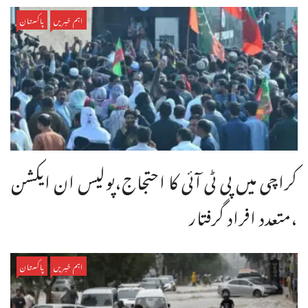
اہم خبریں
پاکستان
کراچی میں پی ٹی آئی کا احتجاج،پولیس ان ایکشن
،متعدد افراد گرفتار
اہم خبریں
پاکستان