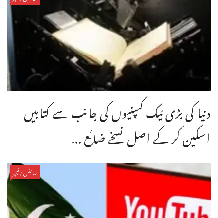
دنیا کی بڑی ٹیک کمپنیوں کی جانب سے کتابیں
اسکین کر کے اصل نسخے ضائع ...
سائنس/فیچر