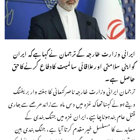
ایرانی وزارت خارجہ کےترجمان نےکہاہےکہ ایران
کواپنی سلامتی اورعلاقائی سالمیت کادفاع کرنےکاحق
حاصل ہے۔
ترجمان ایرانی وزارت خارجہ ناصرکنعانی کا ہفتہ وار بریفنگ
دیتےہوئےکہناتھاکہ غزہ میں دس ماہ سےزائدعرصےسےجاری
قتل عام بندہوناچاہیے،ایران غزہ میں جنگ بندی کے
معاہدے کا مسلسل خیر مقدم کرتا آیا ہے، جنگ بندی بین