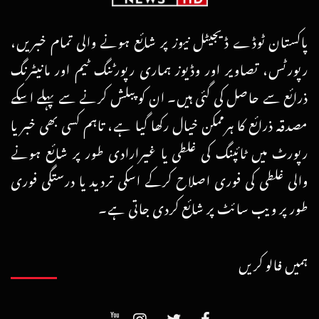
پاکستان ٹوڈے ڈیجیٹل نیوز پر شائع ہونے والی تمام خبریں،
رپورٹس، تصاویر اور وڈیوز ہماری رپورٹنگ ٹیم اور مانیٹرنگ
ذرائع سے حاصل کی گئی ہیں۔ ان کو پبلش کرنے سے پہلے اسکے
مصدقہ ذرائع کا ہرممکن خیال رکھا گیا ہے، تاہم کسی بھی خبر یا
رپورٹ میں ٹائپنگ کی غلطی یا غیرارادی طور پر شائع ہونے
والی غلطی کی فوری اصلاح کرکے اسکی تردید یا درستگی فوری
طور پر ویب سائٹ پر شائع کردی جاتی ہے۔
ہمیں فالو کریں