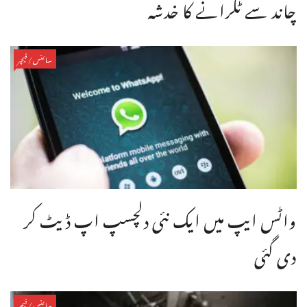
چاند سے ٹکرانے کا خدشہ
سائنس/فیچر
واٹس ایپ میں ایک نئی دلچسپ اپ ڈیٹ کر
دی گئی
سائنس/فیچر