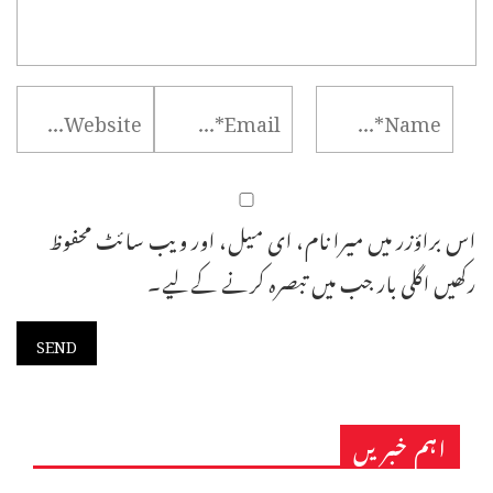
اس براؤزر میں میرا نام، ای میل، اور ویب سائٹ محفوظ
رکھیں اگلی بار جب میں تبصرہ کرنے کےلیے۔
اہم خبریں