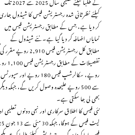
کے طلبا کیلئے تعلیمی سال 2025 سے 2027 تک
کیلئے نظرثانی شدہ رجسٹریشن فیس کا شیڈول جاری
کر دیا ہے، جس کے مطابق رجسٹریشن فیس میں
نمایاں اضافہ کر دیا گیا ہے۔نئے شیڈول کے
مطابق کل رجسٹریشن فیس 2,910 روپے مقرر کی گئی ہے۔
بھی لی جا سکتی ہے۔