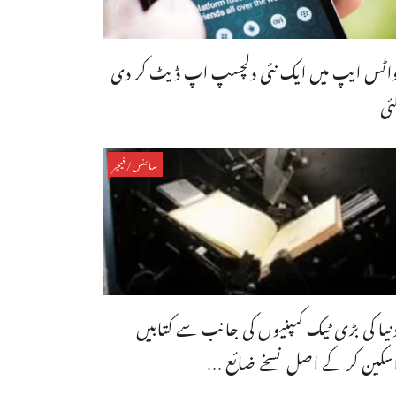
اٹس ایپ میں ایک نئی دلچسپ اپ ڈیٹ کر دی
ئی
سائنس/فیچر
نیا کی بڑی ٹیک کمپنیوں کی جانب سے کتابیں
سکین کر کے اصل نسخے ضائع ...