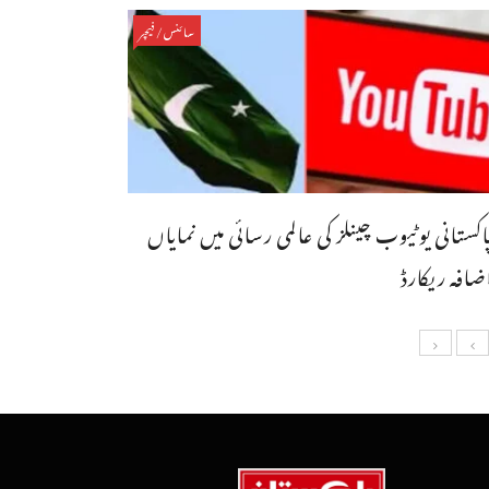
سائنس/فیچر
اکستانی یوٹیوب چینلز کی عالمی رسائی میں نمایاں
ضافہ ریکارڈ