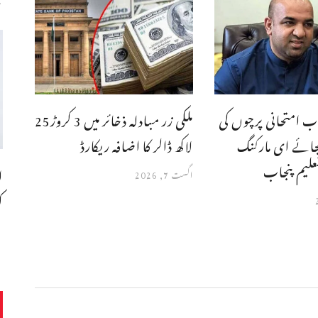
ب امتحانی پرچوں کی
ملکی زر مبادلہ ذخائر میں 3 کروڑ25
جائے ای مارکنگ
لاکھ ڈالر کا اضافہ ریکارڈ
علیم پنجاب
ا
اگست 7, 2026
ک