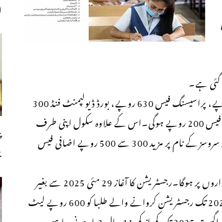
ا
تفصیلات کے مطابق رجسٹریشن فیس 1,100 روپے، پراسیسنگ فیس 630 روپے، بورڈ ڈیولپمنٹ فنڈ 300
روپے، سکالرشپ فیس 180 روپے اور سپورٹس فیس 200 روپے ہوگی۔اس کے علاوہ سکول اپنی طرف
پ
سے 500 روپے علیحدہ وصول کریں گے، جبکہ دیگر سروسز کے نام پر مزید 300 سے 500 روپے اضافی فیس
ب
نئی فیس کا اطلاق سرکاری اور نجی دونوں تعلیمی اداروں پر ہوگا۔رجسٹریشن کا آغاز 29 مئی 2025 سے بغیر
لیٹ فیس کے ہوگا، جبکہ 30 مئی سے 13 جون 2025 تک رجسٹریشن کروانے والے طلبا کو 600 روپے لیٹ
فیس ادا کرنا ہوگی۔ رجسٹریشن کیلئے طلبا کی عمر یکم اگست 2025 تک کم از کم 11 سال 2 ماہ ہونی چاہیے۔