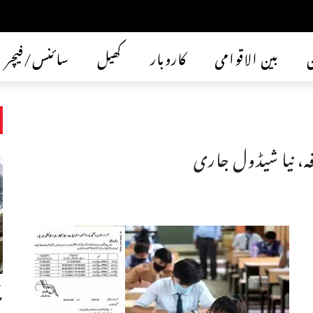
ن
بین الاقوامی
کاروبار
کھیل
سائنس/فیچر
فہ، نیا شیڈول جاری