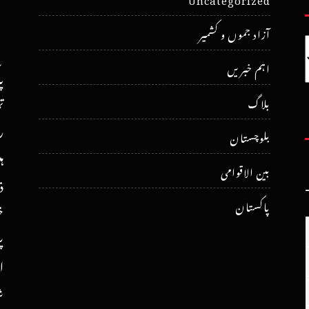
آزاد جموں و کشمیر
اہم خبریں
پ
ت
بلاگ
ر
بلوچستان
ہ
بین الاقوامی
ذ
پاکستان
خ
پ
ا
ش