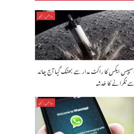
سائنس/فیچر
سپیس ایکس کا راکٹ مدار سے بھٹک گیا آج چاند
ے ٹکرانے کا خدشہ
سائنس/فیچر