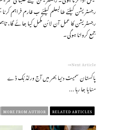
رجسٹریشن کیلئے طالبعلم کیلئے ب فارم فراہم کرنا ب
رجسٹریشن کا عمل آن لائن مکمل کیا جائے گا، تاہم س
جمع کروانا ہوگی۔
Next Article
پاکستان سمیت دنیا بھر میں آج ورلڈ بُک ڈے
منایا جا رہا ...
MORE FROM AUTHOR
RELATED ARTICLES