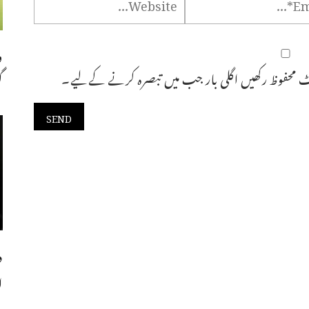
و
 محفوظ رکھیں اگلی بار جب میں تبصرہ کرنے کےلیے۔
گ
د
ا