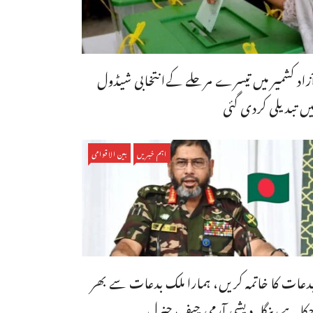
ٓزاد کشمیر میں تیسرے مرحلے کےانتخابی شیڈول
یں تبدیلی کردی گئی
اہم خبریں
بین الاقوامی
دعات کا خاتمہ کریں، ہمارا ملک بدعات سے بھر
کا ہے،بنگله دیشی آرمی چیف جنرل ...