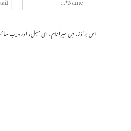
اس براؤزر میں میرا نام، ای میل، اور ویب سائٹ