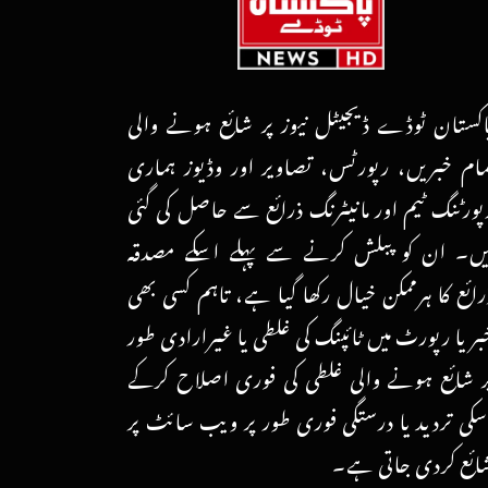
اکستان ٹوڈے ڈیجیٹل نیوز پر شائع ہونے والی
مام خبریں، رپورٹس، تصاویر اور وڈیوز ہماری
پورٹنگ ٹیم اور مانیٹرنگ ذرائع سے حاصل کی گئی
یں۔ ان کو پبلش کرنے سے پہلے اسکے مصدقہ
رائع کا ہرممکن خیال رکھا گیا ہے، تاہم کسی بھی
بر یا رپورٹ میں ٹائپنگ کی غلطی یا غیرارادی طور
ر شائع ہونے والی غلطی کی فوری اصلاح کرکے
سکی تردید یا درستگی فوری طور پر ویب سائٹ پر
ائع کردی جاتی ہے۔