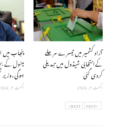
آزاد کشمیر میں تیسرے مرحلے
پنجاب میں ا
کےانتخابی شیڈول میں تبدیلی
مینول کے ب
کردی گئی
ہوگی،وزیر ت
اگست 7, 2026
اگست 7, 2026
NEXT
PREV