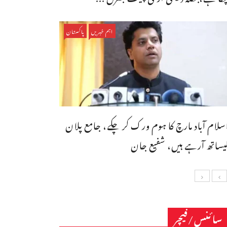
اہم خبریں
پاکستان
سلام آباد مارچ کا ہوم ورک کر چکے، جامع پلان
یساتھ آرہے ہیں، شفیع جان
سائنس/فیچر