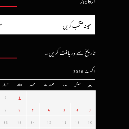
آرکائیوز
تاریخ سے دریافت کریں۔
اگست 2026
پیر
منگل
بدھ
جمعرات
جمعہ
ہفتہ
اتوار
2
1
9
8
7
6
5
4
3
16
15
14
13
12
11
10