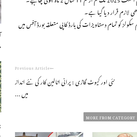
ھی لازم قرار دیا گیا ہے۔
کولز کو تمام دستاویزات کی ہارڈ کاپی متعلقہ بورڈ آفس میں
ا
م
Previous Article
نئی اور کیوٹ گاڑی : پرانی اٹالین کار کی نئے انداز
میں ...
MORE FROM CATEGORY
ب
چ