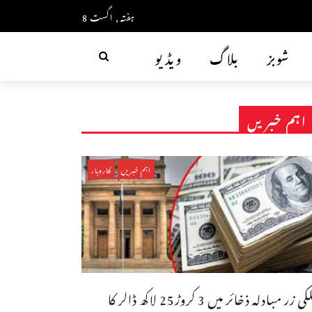
ہفتہ, اگست 8
شوبز
بلاگ
ویڈیو
اہم خبریں
اہم خبریں
کاروبار
ملکی زر مبادلہ ذخائر میں 3 کروڑ25 لاکھ ڈالر کا