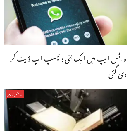
واٹس ایپ میں ایک نئی دلچسپ اپ ڈیٹ کر
دی گئی
سائنس/فیچر