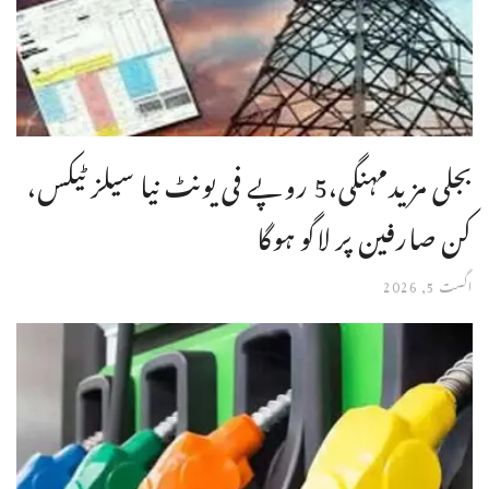
بجلی مزیدمہنگی،5 روپے فی یونٹ نیا سیلز ٹیکس،
کن صارفین پر لاگو ہوگا
اگست 5, 2026