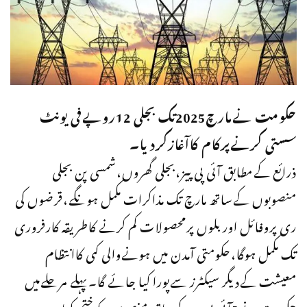
حکومت نےمارچ2025تک بجلی 12روپےفی یونٹ
سستی کرنےپرکام کاآغازکردیا۔
ذرائع کےمطابق آئی پی پیز،بجلی گھروں،شمسی پن بجلی
منصوبوں کےساتھ مارچ تک مذاکرات مکمل ہونگے،قرضوں کی
ری پروفائل اور بلوں پرمحصولات کم کرنے کاطریقہ کارفروری
تک مکمل ہوگا،حکومتی آمدن میں ہونےوالی کمی کاانتظام
معیشت کےدیگر سیکٹرز سےپورا کیا جائے گا۔پہلے مرحلےمیں
حکومت نے5آئی پی پیزکےساتھ منصوبوں کوختم کیا۔