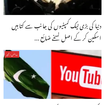
دنیا کی بڑی ٹیک کمپنیوں کی جانب سے کتابیں
اسکین کر کے اصل نسخے ضائع ...
سائنس/فیچر