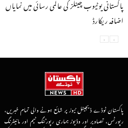
پاکستانی یوٹیوب چینلز کی عالمی رسائی میں نمایاں
اضافہ ریکارڈ
پاکستان ٹوڈے ڈیجیٹل نیوز پر شائع ہونے والی تمام خبریں،
رپورٹس، تصاویر اور وڈیوز ہماری رپورٹنگ ٹیم اور مانیٹرنگ