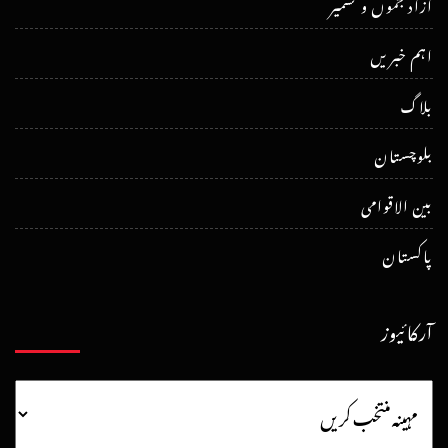
آزاد جموں و کشمیر
اہم خبریں
بلاگ
بلوچستان
بین الاقوامی
پاکستان
آرکائیوز