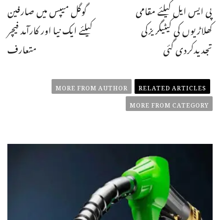
پی ایس ایل کیلئے مقامی
گوگل میپس میں صارفین
کھلاڑیوں کی کیٹیگریزکی
کیلئے ایک نیا اور کارآمد فیچر
تجدیدکردی گئی
متعارف
MORE FROM AUTHOR
RELATED ARTICLES
MORE FROM CATEGORY