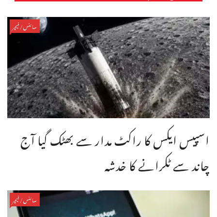
سائنس/فیچر
اسپیس ایکس کا راکٹ مدار سے بھٹک گیا آج
چاند سے ٹکرانے کا خدشہ
سائنس/فیچر