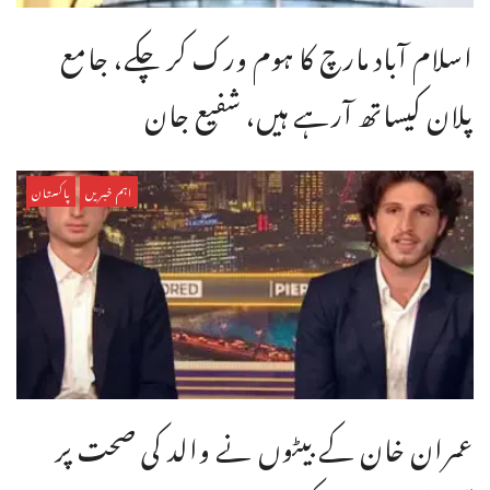
اسلام آباد مارچ کا ہوم ورک کر چکے، جامع
پلان کیساتھ آرہے ہیں، شفیع جان
اہم خبریں
پاکستان
عمران خان کے بیٹوں نے والد کی صحت پر