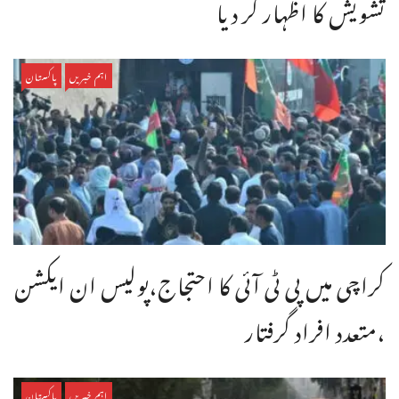
تشویش کا اظہار کر دیا
اہم خبریں
پاکستان
کراچی میں پی ٹی آئی کا احتجاج،پولیس ان ایکشن
،متعدد افراد گرفتار
اہم خبریں
پاکستان