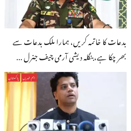
بدعات کا خاتمہ کریں، ہمارا ملک بدعات سے
بھر چکا ہے،بنگله دیشی آرمی چیف جنرل ...
اہم خبریں
پاکستان