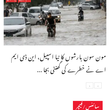
مون سون بارشوں کا نیا اسپیل، این ڈی ایم
اے نے خطرے کی گھنٹی بجا ...
سائنس/فیچر