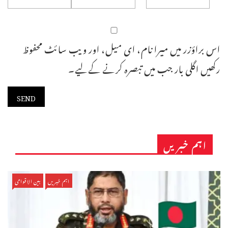
اس براؤزر میں میرا نام، ای میل، اور ویب سائٹ محفوظ
رکھیں اگلی بار جب میں تبصرہ کرنے کےلیے۔
اہم خبریں
اہم خبریں
بین الاقوامی