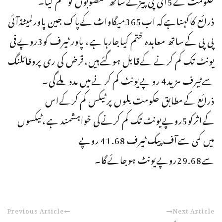
ذرائع کاکہناہےکہ اب365میگاواٹ کےپاک جین پاورلمیٹڈآئی
پی پی کےساتھ معاہدہ ختم کیاجارہا ہے، پاور ٹیرف کو3روپےفی
یونٹ تک کم کرنے کےقابل ہوگئےہیں،قرض کی ری پروفائلنگ
سےٹیرف مزید4 روپےیونٹ کم کرنےمیں مددملےگی۔
ذرائع کےمطابق حکومت بلوں پرٹیکس کم کرکےاس
کےاثرکو5روپےیونٹ تک کم کرنےکی خواہشمند ہے،ٹیکسوں
میں کمی سےآف پیک ٹیرف 41.68 روپے
سے29.68روپےیونٹ ہوجائےگا۔
Previous Article
Next Article