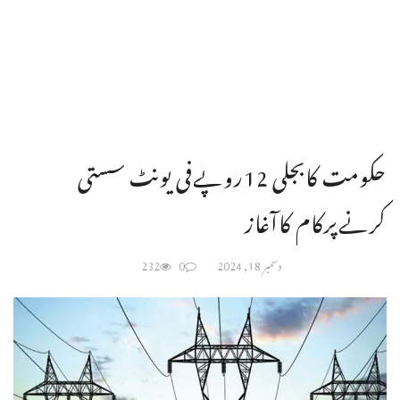
حکومت کابجلی 12روپےفی یونٹ سستی
کرنےپرکام کاآغاز
دسمبر 18, 2024
0
232