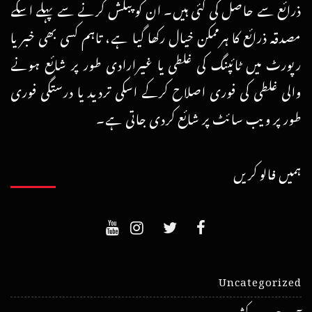
ذرائع سے حاصل کی گئی ہیں۔ ان کو پبلش کرنے سے پہلے اسکے
مصدقہ ذرائع کا ہرممکن خیال رکھا گیا ہے، تاہم کسی بھی خبر یا
رپورٹ میں ٹائپنگ کی غلطی یا غیرارادی طور پر شائع ہونے
والی غلطی کی فوری اصلاح کرکے اسکی تردید یا درستگی فوری
طور پر ویب سائٹ پر شائع کردی جاتی ہے۔
ہمیں فالو کریں
Uncategorized