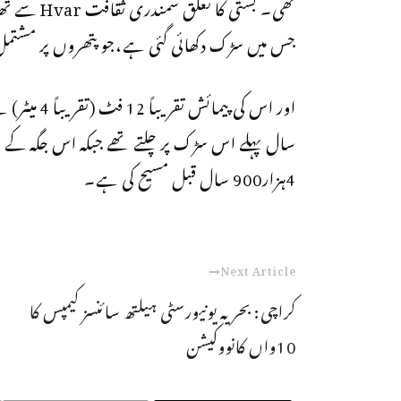
تھی۔ بستی 
جس میں سڑک دکھائی گئی ہے،جو پتھروں پر مشت
سال پہلے اس سڑک پر چلتے تھے جبکہ اس جگہ کے قری
4ہزار900 سال قبل مسیح کی ہے۔
Next Article
کراچی: بحریہ یونیورسٹی ہیلتھ سائنسز کیمپس کا
10واں کانووکیشن