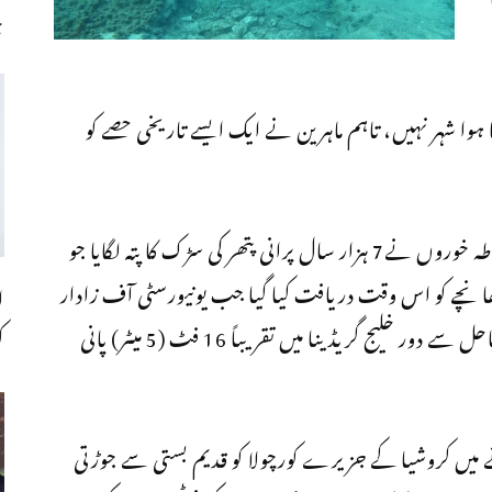
چ
ا ہوا شہر نہیں، تاہم ماہرین نے ایک ایسے تاریخی حصے کو
ماہرین کا کہنا ہے کہ وہ بھی حیران رہ گئے جب غوطہ خوروں نے7 ہزار سال پرانی پتھر کی سڑک کا پتہ لگایا جو
ھانچے کو اس وقت دریافت کیا گیا جب یونیورسٹی آف زادار
ا
کے ماہر آثار قدیمہ ایگور بورزیک نے کروشیا کے ساحل سے دور خلیج گریڈینا میں تقریباً 16 فٹ (5 میٹر) پانی
ک
 میں کروشیا کے جزیرے کورچولا کو قدیم بستی سے جوڑتی