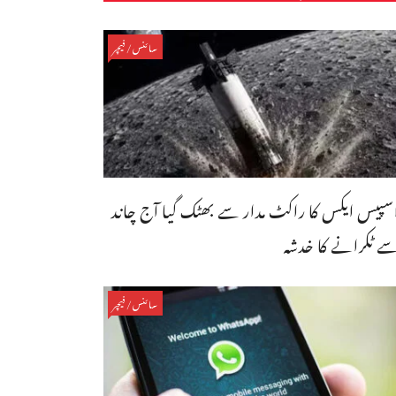
سائنس/فیچر
سپیس ایکس کا راکٹ مدار سے بھٹک گیا آج چاند
ے ٹکرانے کا خدشہ
سائنس/فیچر