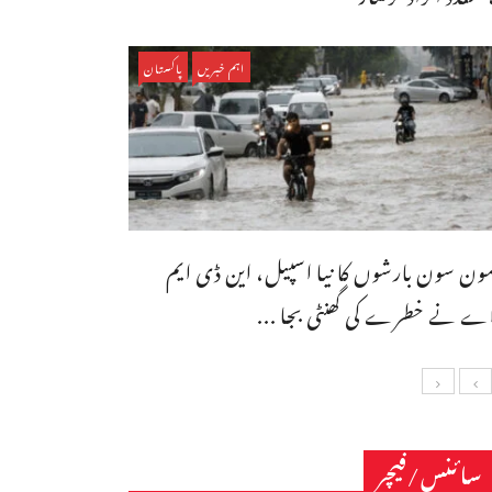
اہم خبریں
پاکستان
ون سون بارشوں کا نیا اسپیل، این ڈی ایم
ے نے خطرے کی گھنٹی بجا ...
سائنس/فیچر