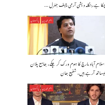
کا ہے،بنگله دیشی آرمی چیف جنرل ...
اہم خبریں
پاکستان
سلام آباد مارچ کا ہوم ورک کر چکے، جامع پلان
یساتھ آرہے ہیں، شفیع جان
اہم خبریں
پاکستان