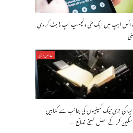
اٹس ایپ میں ایک نئی دلچسپ اپ ڈیٹ کر دی
ئی
سائنس/فیچر
نیا کی بڑی ٹیک کمپنیوں کی جانب سے کتابیں
سکین کر کے اصل نسخے ضائع ...