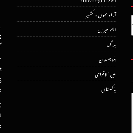
آزاد جموں و کشمیر
اہم خبریں
پ
ت
بلاگ
ر
بلوچستان
ہ
بین الاقوامی
ذ
پاکستان
خ
پ
ا
ش