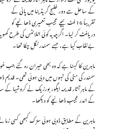
کے ساحل سے دور خلیج گریڈینا میں پانی کے
تقریباً 16 فٹ نیچے عجیب تعمیری ڈھانچے کو
دریافت کر لیا۔ اگرچہ یہ کوئی اٹلانٹس کی طرح کھوی
بےنقاب کیا ہے، جسے سمندر نگل چکا تھا۔
سمندر کی مٹی کی تہوں میں دبی ہوئی تھی۔ قدیم ڈ
کے اندر عجیب ڈھانچے کو دیکھا۔
ماہرین کے مطابق ڈوبی ہوئی سڑک کبھی کسی زمانے