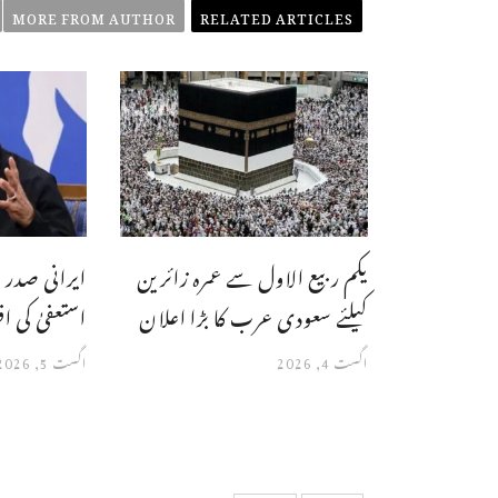
MORE FROM AUTHOR
RELATED ARTICLES
یکم ربیع الاول سے عمرہ زائرین
ایرانی صدر 
کیلئے سعودی عرب کا بڑا اعلان
استعفیٰ کی ا
اگست 4, 2026
اگست 5, 2026