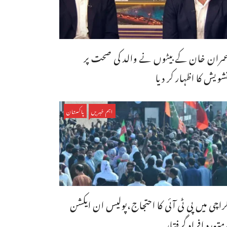
مران خان کے بیٹوں نے والد کی صحت پر
شویش کا اظہار کر دیا
اہم خبریں
پاکستان
راچی میں پی ٹی آئی کا احتجاج،پولیس ان ایکشن
متعدد افراد گرفتار