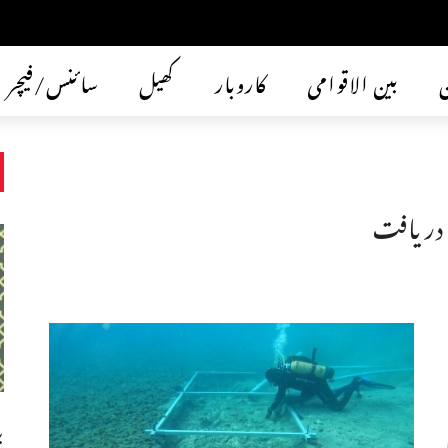
ن
بین الاقوامی
کاروبار
کھیل
سائنس/فیچر
 دریافت
ب