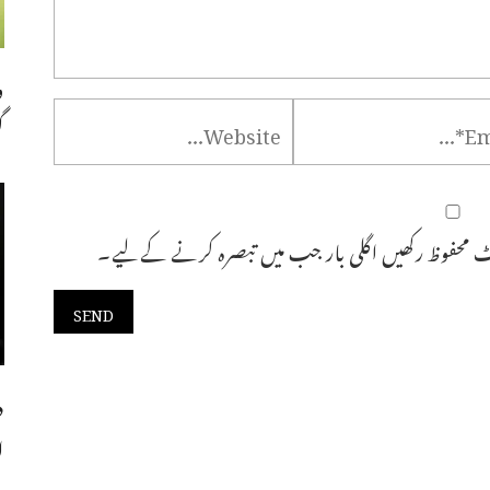
و
گ
 محفوظ رکھیں اگلی بار جب میں تبصرہ کرنے کےلیے۔
د
ا