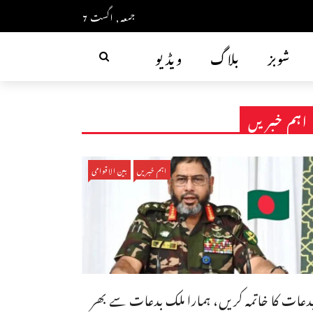
جمعہ, اگست 7
شوبز
بلاگ
ویڈیو
اہم خبریں
اہم خبریں
بین الاقوامی
دعات کا خاتمہ کریں، ہمارا ملک بدعات سے بھر