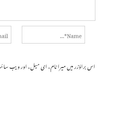
اس براؤزر میں میرا نام، ای میل، اور ویب سائٹ