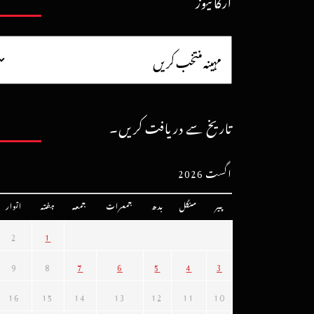
آرکائیوز
تاریخ سے دریافت کریں۔
اگست 2026
پیر
منگل
بدھ
جمعرات
جمعہ
ہفتہ
اتوار
2
1
9
8
7
6
5
4
3
16
15
14
13
12
11
10