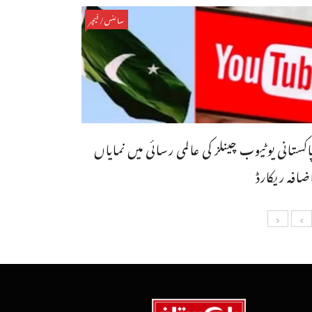
سائنس/فیچر
اکستانی یوٹیوب چینلز کی عالمی رسائی میں نمایاں
ضافہ ریکارڈ