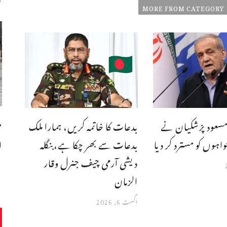
MORE FROM CATEGORY
م
مسعود پزشکیان نے
بدعات کا خاتمہ کریں، ہمارا ملک
فواہوں کو مسترد کر دیا
بدعات سے بھر چکا ہے،بنگله
ا
دیشی آرمی چیف جنرل وقار
الزمان
اگست 6, 2026