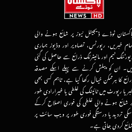
اکستان ٹوڈے ڈیجیٹل نیوز پر شائع ہونے والی
مام خبریں، رپورٹس، تصاویر اور وڈیوز ہماری
پورٹنگ ٹیم اور مانیٹرنگ ذرائع سے حاصل کی گئی
یں۔ ان کو پبلش کرنے سے پہلے اسکے مصدقہ
رائع کا ہرممکن خیال رکھا گیا ہے، تاہم کسی بھی
بر یا رپورٹ میں ٹائپنگ کی غلطی یا غیرارادی طور
ر شائع ہونے والی غلطی کی فوری اصلاح کرکے
سکی تردید یا درستگی فوری طور پر ویب سائٹ پر
ائع کردی جاتی ہے۔