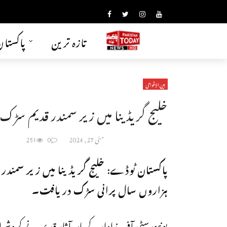
تازہ ترین
پاکستا
بین الاقوامی
خلیج گریڈینا میں زیر سمندر قدیم سڑک
مئی 27, 2024
0
251
پاکستان ٹوڈے: خلیج گریڈینا میں زیر سمندر
ہزاروں سال پرانی سڑک دریافت۔
یونیورسٹی آف زادار کے ماہر آثار قدیمہ نے کروشیا