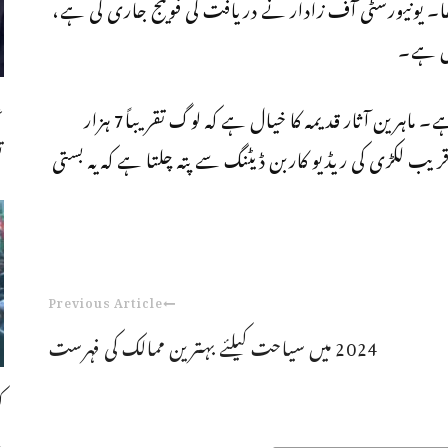
کا تعلق سمندری ثقافت Hvar سے تھا۔ یونیورسٹی آف زادار نے دریافت کی فوٹیج جاری کی ہے،
مل ہے۔
ع
اور اس کی پیمائش تقریباً 12 فٹ (تقریباً 4 میٹر) ہے۔ ماہرین آثار قدیمہ کا خیال ہے کہ لوگ تقریباً7 ہزار
ت
ب لکڑی کی ریڈیو کاربن ڈیٹنگ سے پتہ چلتا ہے کہ یہ بستی
Previous Article
2024 میں سیاحت کیلئے بہترین ممالک کی فہرست
ک
،