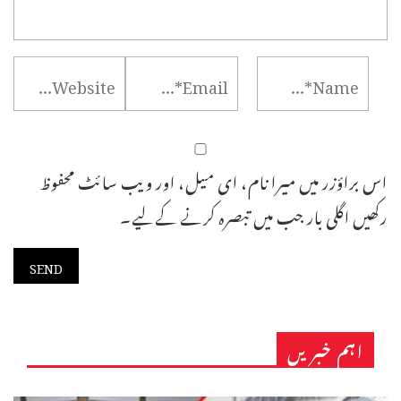
اس براؤزر میں میرا نام، ای میل، اور ویب سائٹ محفوظ
رکھیں اگلی بار جب میں تبصرہ کرنے کےلیے۔
اہم خبریں