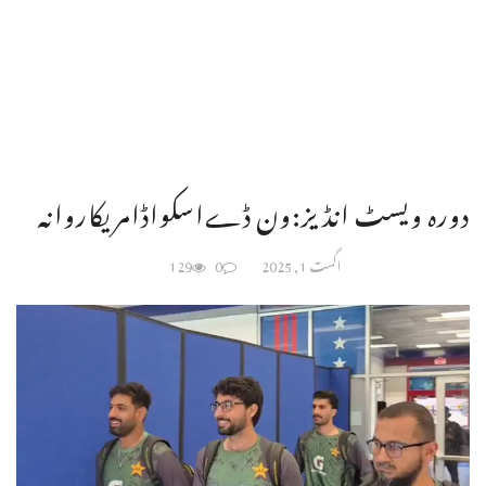
دورہ ویسٹ انڈیز:ون ڈےاسکواڈامریکاروانہ
اگست 1, 2025
0
129