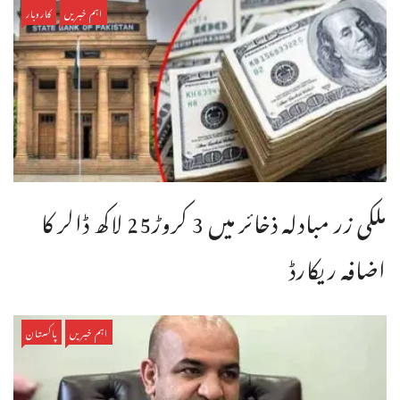
اہم خبریں
کاروبار
ملکی زر مبادلہ ذخائر میں 3 کروڑ25 لاکھ ڈالر کا
اضافہ ریکارڈ
اہم خبریں
پاکستان