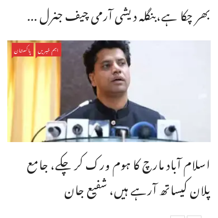
بھر چکا ہے،بنگله دیشی آرمی چیف جنرل ...
اہم خبریں
پاکستان
اسلام آباد مارچ کا ہوم ورک کر چکے، جامع
پلان کیساتھ آرہے ہیں، شفیع جان