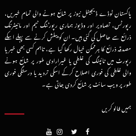
پاکستان ٹوڈے ڈیجیٹل نیوز پر شائع ہونے والی تمام خبریں،
رپورٹس، تصاویر اور وڈیوز ہماری رپورٹنگ ٹیم اور مانیٹرنگ
ذرائع سے حاصل کی گئی ہیں۔ ان کو پبلش کرنے سے پہلے اسکے
مصدقہ ذرائع کا ہرممکن خیال رکھا گیا ہے، تاہم کسی بھی خبر یا
رپورٹ میں ٹائپنگ کی غلطی یا غیرارادی طور پر شائع ہونے
والی غلطی کی فوری اصلاح کرکے اسکی تردید یا درستگی فوری
طور پر ویب سائٹ پر شائع کردی جاتی ہے۔
ہمیں فالو کریں