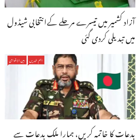
آزاد کشمیر میں تیسرے مرحلے کےانتخابی شیڈول
میں تبدیلی کردی گئی
اہم خبریں
بین الاقوامی
بدعات کا خاتمہ کریں، ہمارا ملک بدعات سے