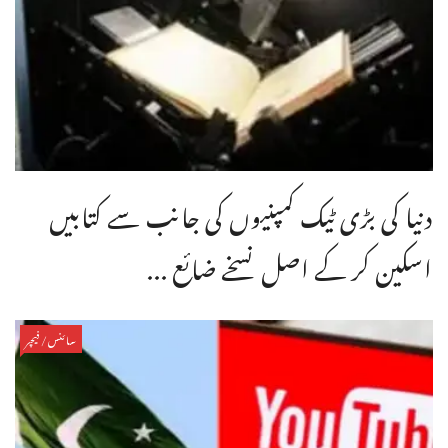
دنیا کی بڑی ٹیک کمپنیوں کی جانب سے کتابیں
اسکین کر کے اصل نسخے ضائع ...
سائنس/فیچر