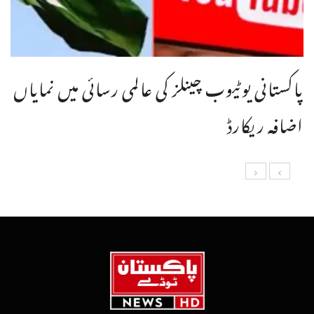
پاکستانی یوٹیوب چینلز کی عالمی رسائی میں نمایاں
اضافہ ریکارڈ