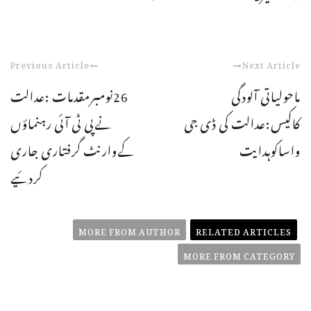
Previous Article
Next Article
ماحولیاتی آلودگی
26نومبرمقدمات :عدالت
کاکیس:عدالت کی ڈی جی
نےپی ٹی آئی رہنماؤں
واساکوہدایت
کےوارنٹ گرفتاری جاری
کردئیے
MORE FROM AUTHOR
RELATED ARTICLES
MORE FROM CATEGORY