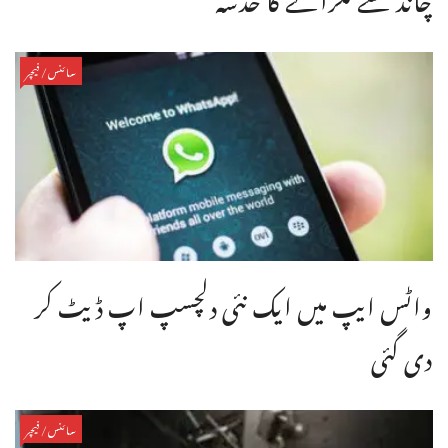
سائنس/فیچر
واٹس ایپ میں ایک نئی دلچسپ اپ ڈیٹ کر
دی گئی
سائنس/فیچر