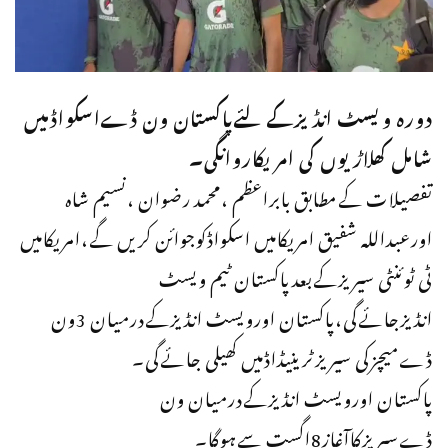
دورہ ویسٹ انڈیزکےلئےپاکستان ون ڈےاسکواڈمیں
شامل کھلاڑیوں کی امریکاروانگی۔
تفصیلات کےمطابق بابراعظم ،محمد رضوان ،نسیم شاہ
اورعبداللہ شفیق امریکامیں اسکواڈکوجوائن کریں گے،امریکامیں
ٹی ٹوئنٹی سیریزکےبعدپاکستان ٹیم ویسٹ
انڈیزجائےگی،پاکستان اورویسٹ انڈیزکےدرمیان 3ون
ڈےمیچزکی سیریزٹرینیڈاڈمیں کھیلی جائےگی۔
پاکستان اورویسٹ انڈیزکےدرمیان ون
ڈےسیریزکاآغاز8اگست سےہوگا۔