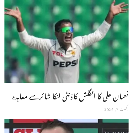
نعمان علی کا انگلش کاؤنٹی لنکا شائرسے معاہدہ
اگست 7, 2026