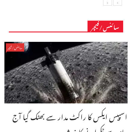
سائنس/فیچر
سائنس/فیچر
اسپیس ایکس کا راکٹ مدار سے بھٹک گیا آج
چاند سے ٹکرانے کا خدشہ