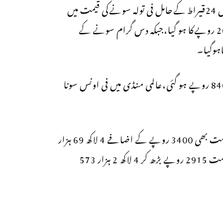
مقامی صرافہ ایسوسی ایشن کےمطابق مقامی گولڈ مارکیٹس میں 24قیراط کےحامل فی تولہ سونےکی قیمت میں
3700روپےکااضافہ ہونےسےفی تولہ سونا 4 لاکھ73ہزار 262 روپےکا ہو گیا،جبکہ دس گرام سونے کے
دوسری جانب چاندی کی فی تولہ قیمت 270 روپے بڑھ کر 8465 روپے ہو گئی،عالمی منڈی میں فی اونس سونا
واضح رہے گزشتہ روز 24 قیراط کے حامل فی تولہ سونے کی قیمت بھی 3400 روپے کے اضافے 4 لاکھ 69 ہزار
562 روپے تک پہنچ گئی تھی جب کہ فی 10 گرام سونے کی قیمت 2915 روپے بڑھ کر 4 لاکھ 2 ہزار 573