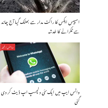
اسپیس ایکس کا راکٹ مدار سے بھٹک گیا آج چاند
سے ٹکرانے کا خدشہ
سائنس/فیچر
واٹس ایپ میں ایک نئی دلچسپ اپ ڈیٹ کر دی
گئی