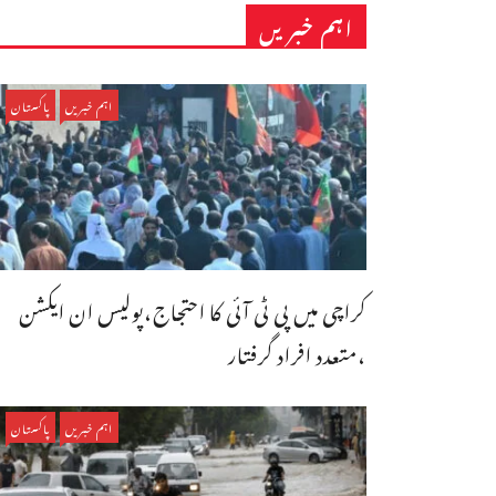
اہم خبریں
اہم خبریں
پاکستان
کراچی میں پی ٹی آئی کا احتجاج،پولیس ان ایکشن
،متعدد افراد گرفتار
اہم خبریں
پاکستان