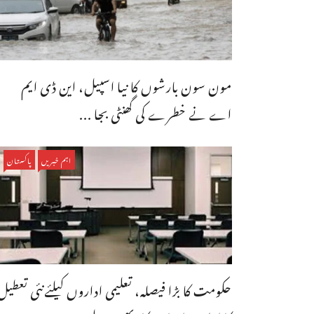
مون سون بارشوں کا نیا اسپیل، این ڈی ایم
اے نے خطرے کی گھنٹی بجا ...
اہم خبریں
پاکستان
حکومت کا بڑا فیصلہ، تعلیمی اداروں کیلئےنئی تعطیل