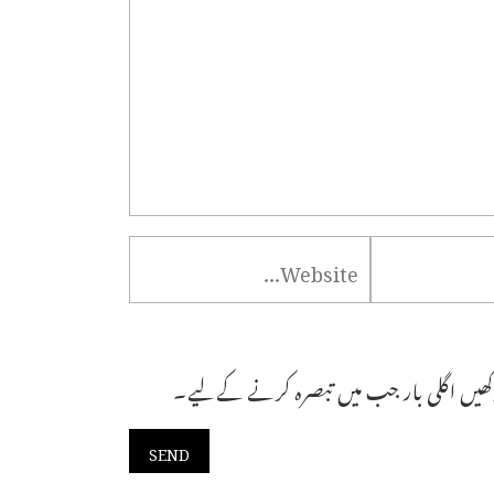
ھیں اگلی بار جب میں تبصرہ کرنے کےلیے۔