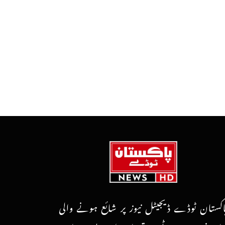
اکستان ٹوڈے ڈیجیٹل نیوز پر شائع ہونے والی