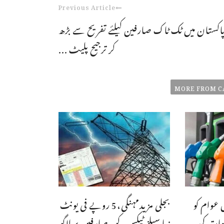
Previous Article
اکستان میں ٹک ٹاک صارفین کیلئے تفریح سے بڑھ
کر ترجیح پلیٹ ...
MORE FROM C
 عوام کو
بجلی مزیدمہنگی،5 روپے فی یونٹ
عات کی
نیا سیلز ٹیکس، کن صارفین پر لاگو