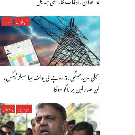
کا اعلان،اوقات کاربھی تبدیل
اہم خبریں
کاروبار
بجلی مزیدمہنگی،5 روپے فی یونٹ نیا سیلز ٹیکس،
کن صارفین پر لاگو ہوگا
اہم خبریں
پاکستان