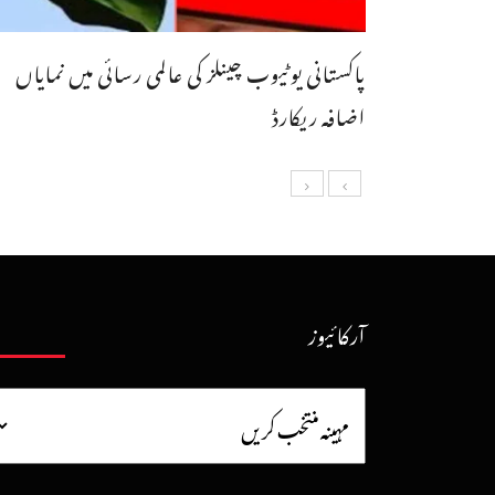
پاکستانی یوٹیوب چینلز کی عالمی رسائی میں نمایاں
اضافہ ریکارڈ
آرکائیوز