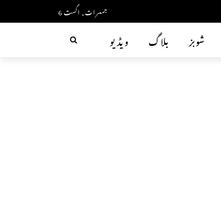
جمعرات, اگست 6
شوبز
بلاگ
ویڈیو