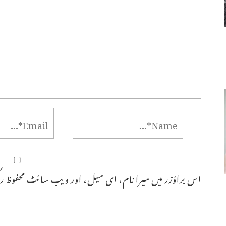
اس براؤزر میں میرا نام، ای میل، اور ویب سائٹ محفوظ رک