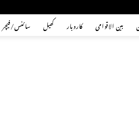
ن
بین الاقوامی
کاروبار
کھیل
سائنس/فیچر