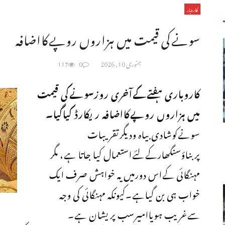
کاروبار
سونےکی قیمت میں ہزاروں روپےکااضافہ
جنوری 10, 2026
0
117
کاروباری ہفتےکےآخری روزسونےکی قیمت
میں ہزاروں روپےکااضافہ ریکارڈ کیاگیا۔
سونےکوشادی بیاہ ودیگرتقریبات
پربناؤسنگھارکےلئےاستعمال کیا جاتا ہے، مگر
مہنگائی کےاس دورمیں یہ خواہش صرف ایک
خواب ہی بن گیاہے۔کیونکہ مہنگائی کی وجہ
سےغریب ہویاامیرسب پریشان ہے۔