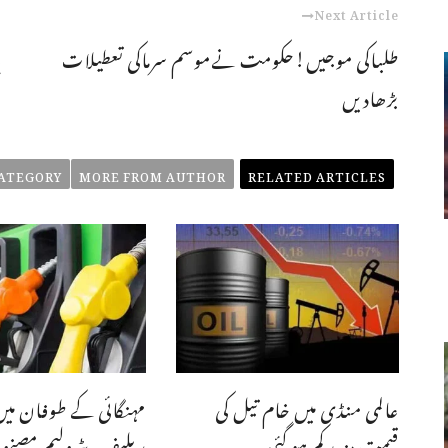
Next Article
طلباکی موجیں!حکومت نےموسم سرماکی تعطیلات
پ
بڑھادیں
ATEGORY
MORE FROM AUTHOR
RELATED ARTICLES
عالمی منڈی میں خام تیل کی
مہنگائی کے طوفان میں
قیمت مزید کم ہو گئی
ریلیف،پٹرولیم مصنو