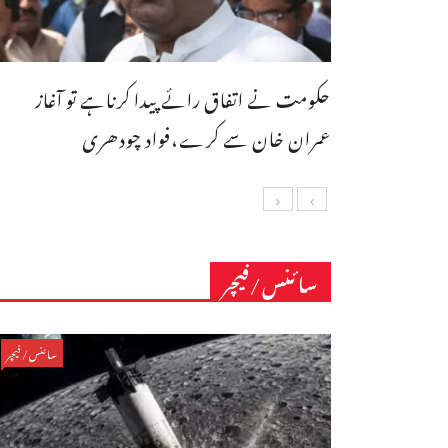
حکومت نے اتفاق رائے پیدا کرناہے تو آغاز
عمران خان سے کرے،فواد چودھری
سائنس/فیچر
سائنس/فیچر