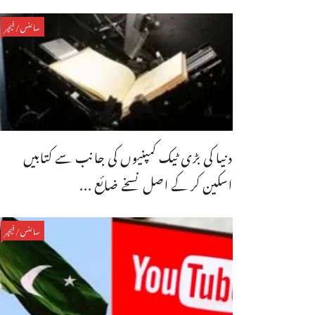
سائنس/فیچر
دنیا کی بڑی ٹیک کمپنیوں کی جانب سے کتابیں
اسکین کر کے اصل نسخے ضائع ...
سائنس/فیچر