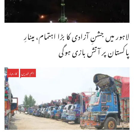
لاہور میں جشنِ آزادی کا بڑا اہتمام، مینارِ
پاکستان پر آتش بازی ہوگی
اہم خبریں
کاروبار