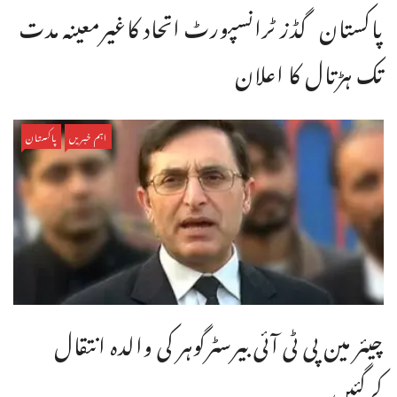
پاکستان گڈز ٹرانسپورٹ اتحاد کاغیرمعینہ مدت
تک ہڑتال کا اعلان
اہم خبریں
پاکستان
چیئر مین پی ٹی آئی بیرسٹرگوہر کی والدہ انتقال
کرگئیں