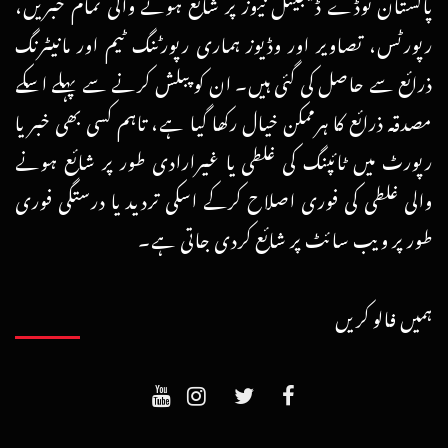
پاکستان ٹوڈے ڈیجیٹل نیوز پر شائع ہونے والی تمام خبریں،
رپورٹس، تصاویر اور وڈیوز ہماری رپورٹنگ ٹیم اور مانیٹرنگ
ذرائع سے حاصل کی گئی ہیں۔ ان کو پبلش کرنے سے پہلے اسکے
مصدقہ ذرائع کا ہرممکن خیال رکھا گیا ہے، تاہم کسی بھی خبر یا
رپورٹ میں ٹائپنگ کی غلطی یا غیرارادی طور پر شائع ہونے
والی غلطی کی فوری اصلاح کرکے اسکی تردید یا درستگی فوری
طور پر ویب سائٹ پر شائع کردی جاتی ہے۔
ہمیں فالو کریں