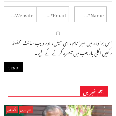
اس براؤزر میں میرا نام، ای میل، اور ویب سائٹ محفوظ
رکھیں اگلی بار جب میں تبصرہ کرنے کےلیے۔
اہم خبریں
اہم خبریں
پاکستان