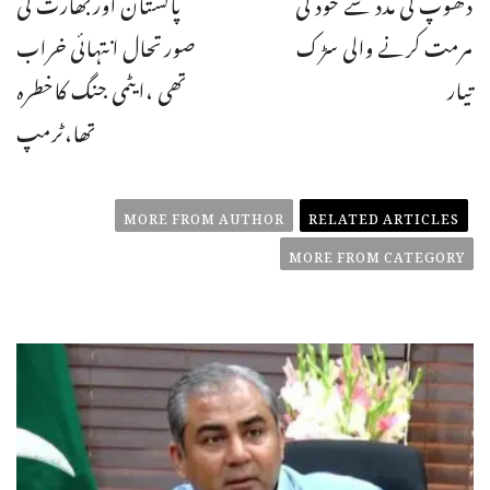
دھوپ کی مدد سے خود کی
پاکستان اوربھارت کی
مرمت کرنے والی سڑک
صورتحال انتہائی خراب
تیار
تھی ،ایٹمی جنگ کاخطرہ
تھا،ٹرمپ
MORE FROM AUTHOR
RELATED ARTICLES
MORE FROM CATEGORY