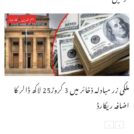
اہم خبریں
کاروبار
ملکی زر مبادلہ ذخائر میں 3 کروڑ25 لاکھ ڈالر کا
اضافہ ریکارڈ