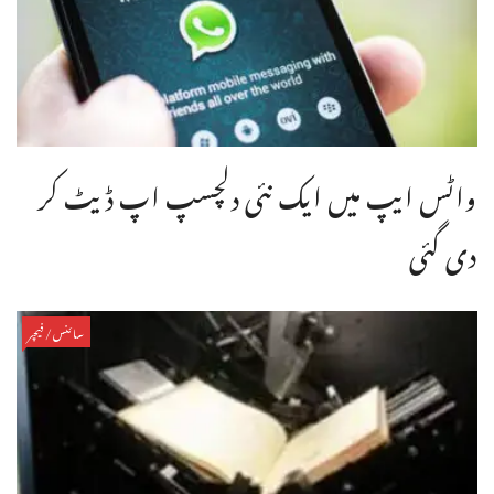
واٹس ایپ میں ایک نئی دلچسپ اپ ڈیٹ کر
دی گئی
سائنس/فیچر