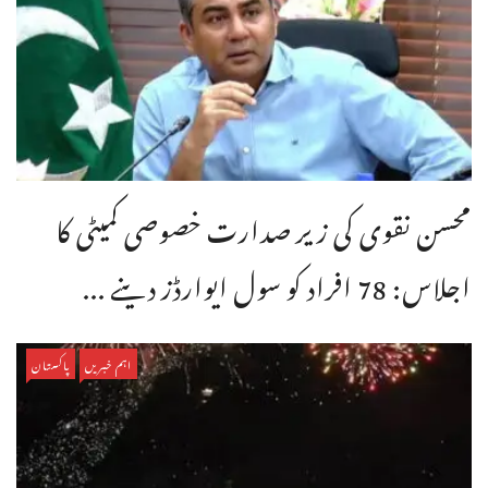
محسن نقوی کی زیر صدارت خصوصی کمیٹی کا
اجلاس: 78 افراد کو سول ایوارڈز دینے ...
اہم خبریں
پاکستان