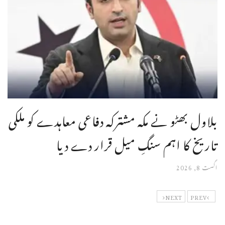
بلاول بھٹو نے مکہ مشترکہ دفاعی معاہدے کو ملکی
تاریخ کا اہم سنگِ میل قرار دے دیا
اگست 8, 2026
NEXT
PREV