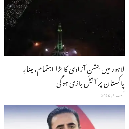
لاہور میں جشنِ آزادی کا بڑا اہتمام، مینارِ
پاکستان پر آتش بازی ہوگی
اگست 8, 2026