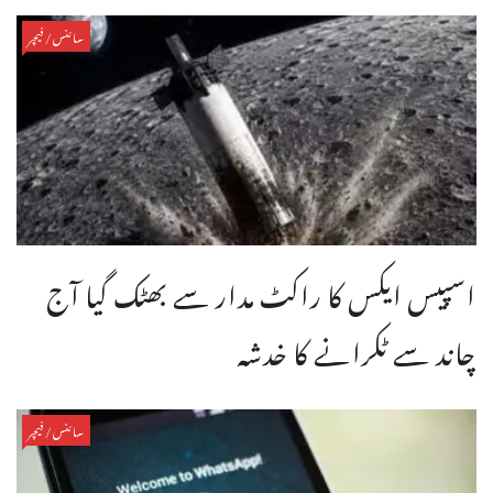
سائنس/فیچر
اسپیس ایکس کا راکٹ مدار سے بھٹک گیا آج
چاند سے ٹکرانے کا خدشہ
سائنس/فیچر