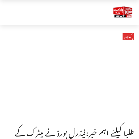
پاکستان
طلبا کیلئے اہم خبر:فیڈرل بورڈ نے میٹرک کے