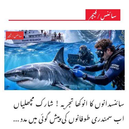
سائنس/فیچر
سائنس/فیچر
سائنسدانوں کا انوکھا تجربہ ! شارک مچھلیاں
اب سمندری طوفانوں کی پیش گوئی میں مدد ...