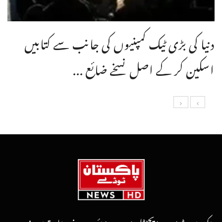
دنیا کی بڑی ٹیک کمپنیوں کی جانب سے کتابیں
اسکین کر کے اصل نسخے ضائع ...