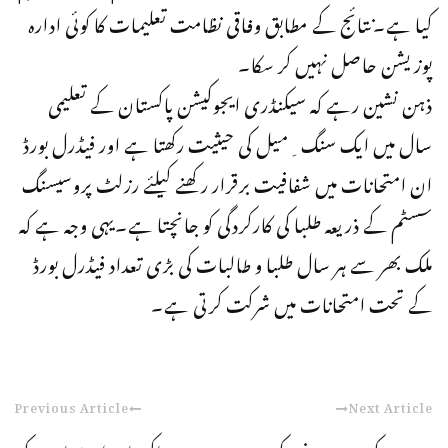
کیا ہے۔نتائج کے مطابق وفاقی نظامت تعلیمات کا کوئی ادارہ
پوزیشن حاصل نہیں کر سکا۔
ذہن نشین رہے کہ سیکنڈری ایجوکیشن پاکستان کے تعلیمی
سال میں ایک سنگ ِمیل کی حیثیت رکھتا ہے اور فیڈرل بورڈ
ان امتحانات میں شفافیت برقرار رکھنے کیلئے رزلٹ پروسیسنگ
سسٹم کے ذریعہ طلبا کی کارکردگی کو جانچتا ہے۔یہی وجہ ہے کہ
ملک بھر سے ہر سال طلبا و طالبات کی بڑی تعداد فیڈرل بورڈ
کے تحت امتحانات میں شرکت کرتی ہے۔
Previous Article
Next Article