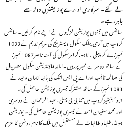
لے گئے۔ سرکاری ادارے پوزیشنزکی دوڑ سے
باہررہے۔
سائنس میں تینوں پوزیشن لڑکیوں نے اپنے نام کرلیں۔سائنس
گروپ میں آرمی پبلک سکول ویسٹریج کی مریم ندیم نے1093
نمبرزلے کرپہلی ، لاہورگرامرسکول کی آمنہ ناصر1087 نمبرز
کے ساتھ دوسرے نمبرپررہیں۔امالہ فاؤنڈیشن سکول مصریال
کی صالحہ ثاقب اوراے پی ایس اٹک کی ہانیہ ایمان وحید نے
1083 نمبرزکے ساتھ مشترکہ تیسری پوزیشن حاصل کی۔
ہیومینیٹیزگروپ میں ثنا بی بی پہلی، عبد الرحمان نے دوسری
اور محمد سفیان احمد نے تیسری پوزیشن حاصل کی۔ پوزیشن
ہولڈرطلباو طالبات نے مستقبل میں ملک کا نام روشن کا عزم