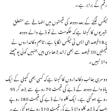
رقم کے برابر ہے۔
ٹیکس لگنے کے بعد دودھ کی قیمتوں میں اضافے سے متعلق
شہریوں کا کہنا ہےکہ حکومت نے تو ڈبے والے دودھ
پر18فیصد جی ایس ٹی ٹیکس لگایا ہے، تاہم دکانداروں نے
قیمتیں 30 فیصد سے بھی زائد بڑھا دی ہیں جنہیں کوئی پوچھنے
والا نہیں۔
دوسری جانب دکانداروں کا کہنا ہےکہ کسی بھی کمپنی کے ایک
پاؤ والے دودھ کے ڈبے کی قیمت 70 روپے سے بڑھ کر 95
روپے ہوگئی ہے، ایک کلو والے ڈبے کی قیمت 380 روپے
جب کہ ڈیڑھ کلو والا ڈبے کی قیمت 510 روپےہوگئی ہے۔