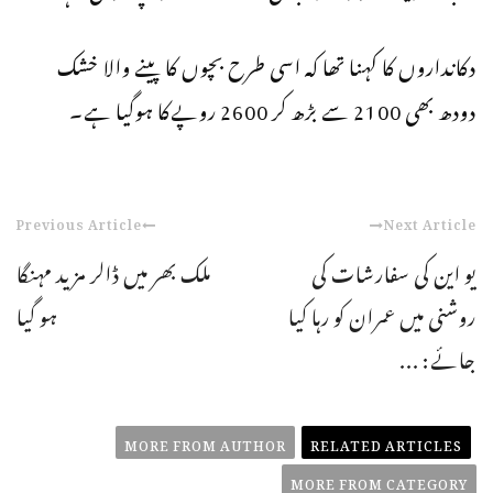
دکانداروں کا کہنا تھا کہ اسی طرح بچوں کا پینے والا خشک
دودھ بھی 2100 سے بڑھ کر 2600 روپےکا ہوگیا ہے۔
Previous Article
Next Article
یو این کی سفارشات کی
ملک بھر میں ڈالر مزید مہنگا
روشنی میں عمران کو رہا کیا
ہو گیا
جائے: ...
MORE FROM AUTHOR
RELATED ARTICLES
MORE FROM CATEGORY