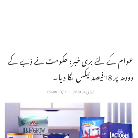
عوام کے لئے بری خبر: حکومت نے ڈبے کے
دودھ پر 18فیصد ٹیکس لگا دیا۔
جولائی 4, 2024
0
756