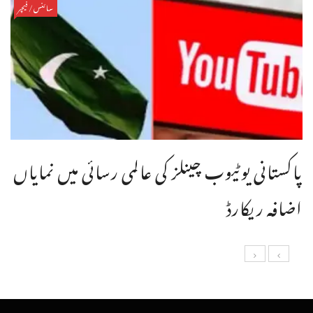
سائنس/فیچر
پاکستانی یوٹیوب چینلز کی عالمی رسائی میں نمایاں
اضافہ ریکارڈ