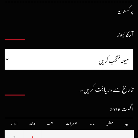
پاکستان
آرکائیوز
تاریخ سے دریافت کریں۔
اگست 2026
پیر
منگل
بدھ
جمعرات
جمعہ
ہفتہ
اتوار
2
1