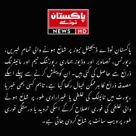
پاکستان ٹوڈے ڈیجیٹل نیوز پر شائع ہونے والی تمام خبریں،
رپورٹس، تصاویر اور وڈیوز ہماری رپورٹنگ ٹیم اور مانیٹرنگ
ذرائع سے حاصل کی گئی ہیں۔ ان کو پبلش کرنے سے پہلے اسکے
مصدقہ ذرائع کا ہرممکن خیال رکھا گیا ہے، تاہم کسی بھی خبر یا
رپورٹ میں ٹائپنگ کی غلطی یا غیرارادی طور پر شائع ہونے
والی غلطی کی فوری اصلاح کرکے اسکی تردید یا درستگی فوری
طور پر ویب سائٹ پر شائع کردی جاتی ہے۔