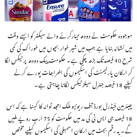
موجودہ حکومت نے دودھ تیارکرنے والے سیکٹر کو ایسے وقت
میں نشانہ بنایا ہے جب میں شیر خوار بچوں میں خوراک کی کمی
شرح 40 فیصدتک بڑھ چکی ہے۔ حکومت پیک دودھ پر ٹیکس لگا
کر ارکان پارلیمنٹ کی اسکیموں کی اخراجات پورے کرنے
کیلیے 18 فیصد جنرل سیلزٹیکس لگانا چاہتی ہے۔
چیئرمین فیڈرل بورڈ آف ریونیو ملک امجد ٹوانہ کا کہنا ہے کہ اس
18 فیصد جی ایس ٹی کی مد میں حکومت کو 75 ارب روپے ملیں
گے۔ یہ رقم بجٹ میں ارکان اسمبلی کی اسکیموں کیلیے مختص