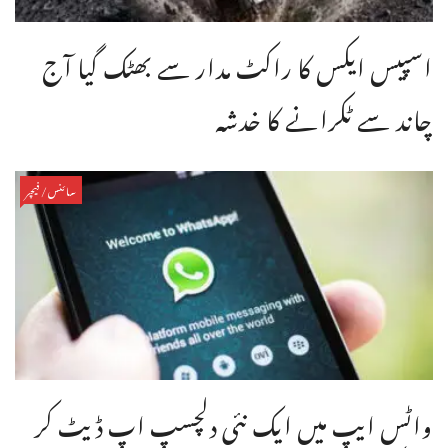
اسپیس ایکس کا راکٹ مدار سے بھٹک گیا آج
چاند سے ٹکرانے کا خدشہ
سائنس/فیچر
واٹس ایپ میں ایک نئی دلچسپ اپ ڈیٹ کر