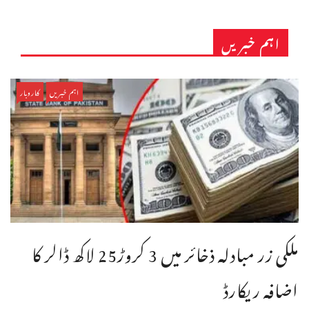
اہم خبریں
اہم خبریں
کاروبار
ملکی زر مبادلہ ذخائر میں 3 کروڑ25 لاکھ ڈالر کا
اضافہ ریکارڈ