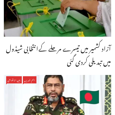
آزاد کشمیر میں تیسرے مرحلے کےانتخابی شیڈول
میں تبدیلی کردی گئی
اہم خبریں
بین الاقوامی