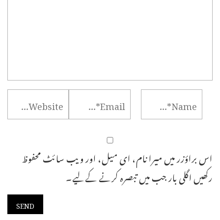
اس براؤزر میں میرا نام، ای میل، اور ویب سائٹ محفوظ
رکھیں اگلی بار جب میں تبصرہ کرنے کےلیے۔