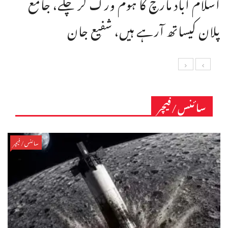
اسلام آباد مارچ کا ہوم ورک کر چکے، جامع
پلان کیساتھ آرہے ہیں، شفیع جان
سائنس/فیچر
سائنس/فیچر