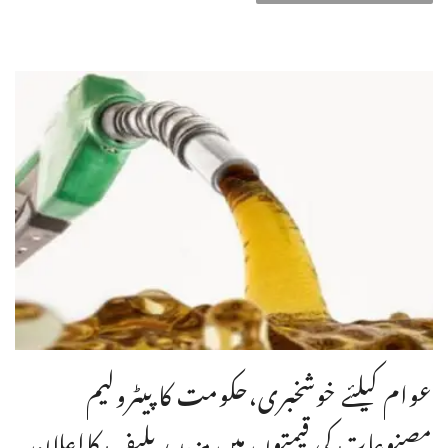
عوام کیلئے خوشخبری،حکومت کا پیٹرولیم
مصنوعات کی قیمتوں میں مزید ریلیف کااعلان