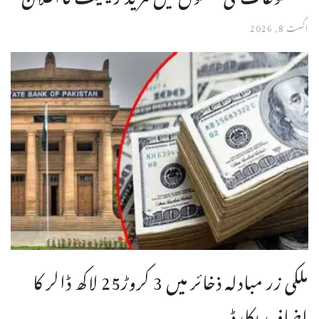
اگست 8, 2026
ملکی زر مبادلہ ذخائر میں 3 کروڑ25 لاکھ ڈالر کا
اضافہ ریکارڈ