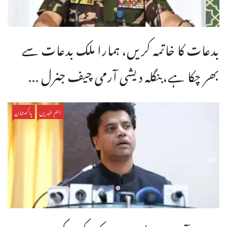
بدعات کا خاتمہ کریں، ہمارا ملک بدعات سے
بھر چکا ہے،بنگله دیشی آرمی چیف جنرل ...
اہم خبریں
پاکستان