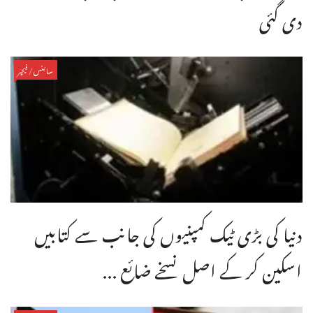
دی گئی
سائنس/فیچر
دنیا کی بڑی ٹیک کمپنیوں کی جانب سے کتابیں
اسکین کر کے اصل نسخے ضائع ...