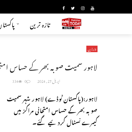
تازہ ترین
پاکستا
تازہ ترین
لاہور سمیت صوبہ بھر کے حساس امتح
اپریل 27, 2024
0
334
لاہور:(پاکستان ٹوڈے) لاہور شہر سمیت
صوبہ بھر کے حساس امتحانی مراکز میں
کیمرے نسٹال کردئیے گئے۔