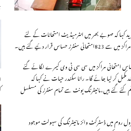
چ
زید کہا کہ صوبے بھر میں انٹرمیڈیٹ امتحانات کے لئے
ی وزیر تعلیم نے کہا کہ لاہور میں تاحال 8حساس امتحانی مراکز میں سی سی ٹی وی کیمرے لگائے گئے
د مکمل کر لیا جائے گا۔ رانا سکندر حیات نے کہا کہ
ا
روم بھی قائم کئے گئے ہیں،مانیٹرنگ یونٹ سے تمام سنٹرز کی مسلسل
ک
کنٹرول روم میں ڈسٹرکٹ وائز مانیٹرنگ کی سہولت موجود