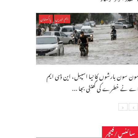
اہم خبریں
پاکستان
ون سون بارشوں کا نیا اسپیل، این ڈی ایم
ے نے خطرے کی گھنٹی بجا ...
سائنس/فیچر