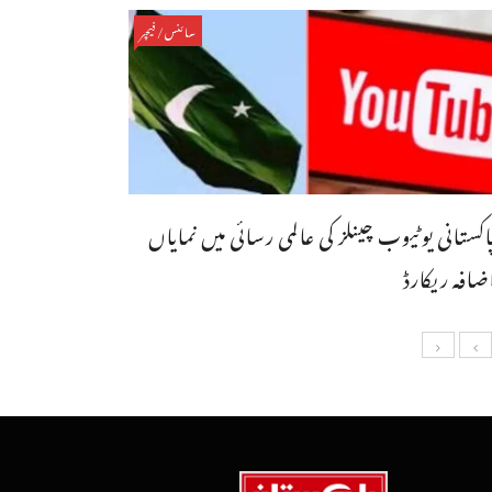
سائنس/فیچر
اکستانی یوٹیوب چینلز کی عالمی رسائی میں نمایاں
ضافہ ریکارڈ