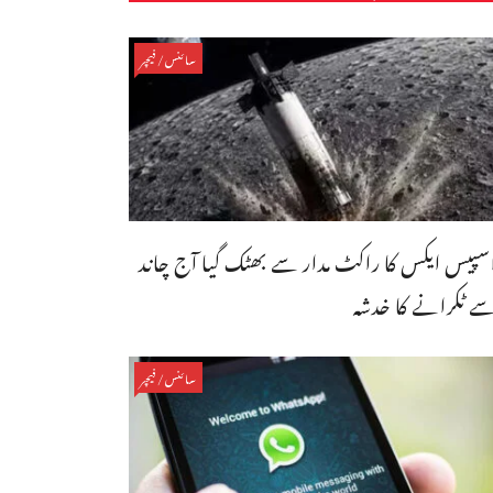
سائنس/فیچر
سپیس ایکس کا راکٹ مدار سے بھٹک گیا آج چاند
ے ٹکرانے کا خدشہ
سائنس/فیچر