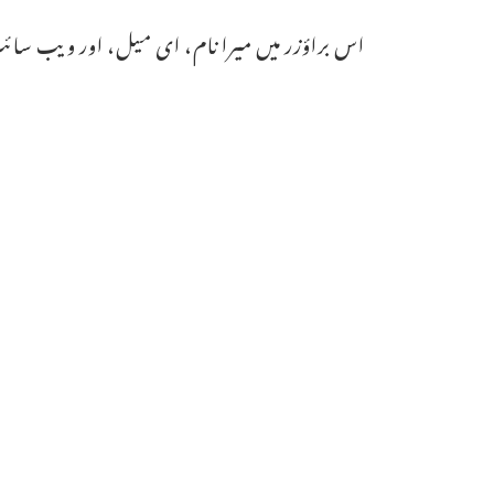
اس براؤزر میں میرا نام، ای میل، اور ویب سائٹ