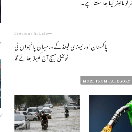
 مانیٹر کیا جا سکتا ہے۔
ع
Previous Article
ت
پاکستان اور نیوزی لینڈ کے درمیان پانچواں ٹی
ٹوئنٹی میچ آج کھیلا جائے گا
MORE FROM CATEGORY
ک
،