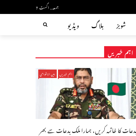
جمعہ, اگست 7
شوبز
بلاگ
ویڈیو
اہم خبریں
اہم خبریں
بین الاقوامی
دعات کا خاتمہ کریں، ہمارا ملک بدعات سے بھر