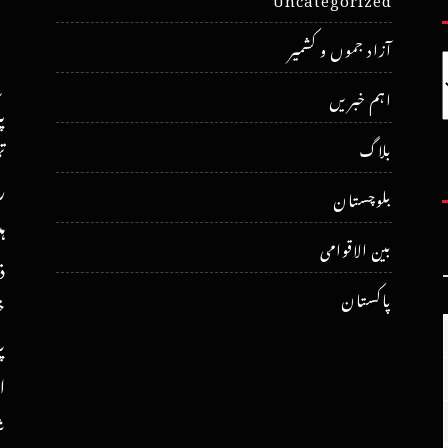
آزاد جموں و کشمیر
اہم خبریں
پ
ت
بلاگ
ر
بلوچستان
ہ
بین الاقوامی
ذ
پاکستان
خ
پ
ا
ش