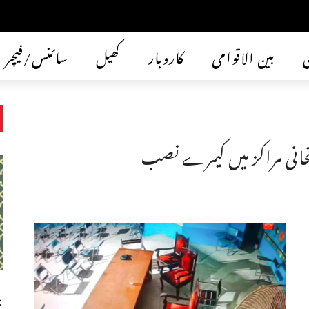
ن
بین الاقوامی
کاروبار
کھیل
سائنس/فیچر
انی مراکز میں کیمرے نصب
ب