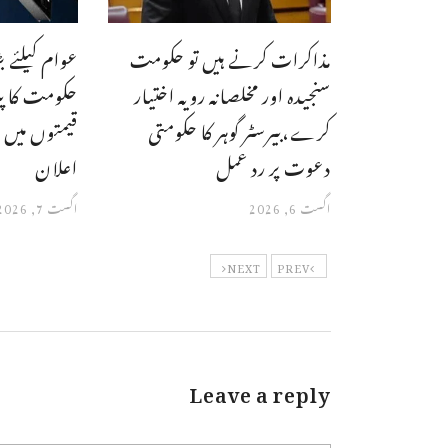
مذاکرات کرنے ہیں تو حکومت
عوام کیلئے 
سنجیدہ اور مخلصانہ رویہ اختیار
حکومت کا پٹ
کرے،بیرسٹر گوہر کا حکومتی
قیمتوں میں ا
دعوت پر رد عمل
اعلان
اگست 6, 2026
اگست 7, 2026
NEXT
PREV
Leave a reply