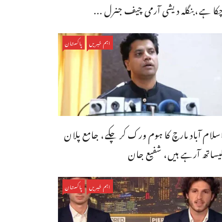
کا ہے،بنگله دیشی آرمی چیف جنرل ...
اہم خبریں
پاکستان
سلام آباد مارچ کا ہوم ورک کر چکے، جامع پلان
یساتھ آرہے ہیں، شفیع جان
اہم خبریں
پاکستان