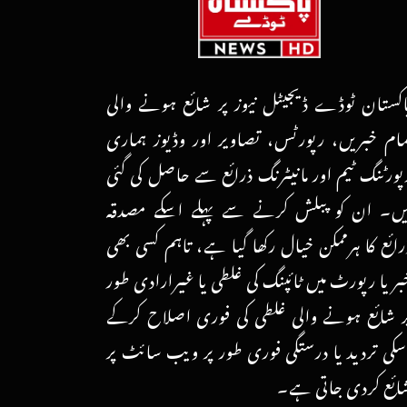
اکستان ٹوڈے ڈیجیٹل نیوز پر شائع ہونے والی
مام خبریں، رپورٹس، تصاویر اور وڈیوز ہماری
پورٹنگ ٹیم اور مانیٹرنگ ذرائع سے حاصل کی گئی
یں۔ ان کو پبلش کرنے سے پہلے اسکے مصدقہ
رائع کا ہرممکن خیال رکھا گیا ہے، تاہم کسی بھی
بر یا رپورٹ میں ٹائپنگ کی غلطی یا غیرارادی طور
ر شائع ہونے والی غلطی کی فوری اصلاح کرکے
سکی تردید یا درستگی فوری طور پر ویب سائٹ پر
ائع کردی جاتی ہے۔