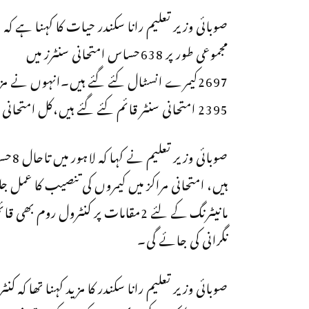
صوبائی وزیر تعلیم رانا سکندر حیات کا کہنا ہے کہ
مجموعی طور پر 638حساس امتحانی سنٹرز میں
2697کیمرے انسٹال کئے گئے ہیں۔انہوں نے م
2395 امتحانی سنٹر قائم کئے گئے ہیں،کل امتحانی مراکز میں سے 823امتحانی سنٹرز حساس قرار دئیے گئے ہیں۔
صوبائ
ہیں، امتحانی مراکز میں کیمروں کی تنصیب کا عمل جل
مانیٹرنگ کے لئے 2مقامات پر کنٹرول 
نگرانی کی جائے گی۔
صوبائی وزیر تعلیم رانا سکندر کا مزید کہنا تھا کہ 