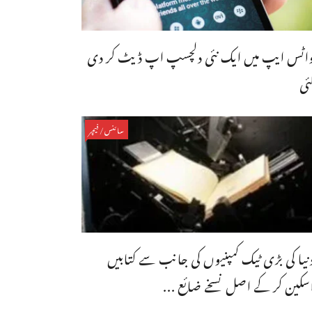
اٹس ایپ میں ایک نئی دلچسپ اپ ڈیٹ کر دی
ئی
سائنس/فیچر
نیا کی بڑی ٹیک کمپنیوں کی جانب سے کتابیں
سکین کر کے اصل نسخے ضائع ...