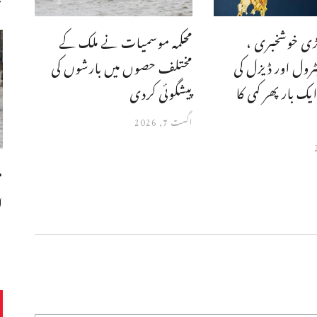
بڑی خوشخبری ،
محکمہ موسمیات نے ملک کے
رول اور ڈیزل کی
مختلف حصوں میں بارشوں کی
یک بار پھر کمی کا
پیشگوئی کردی
اگست 7, 2026
م
ا