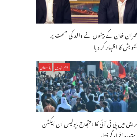
مران خان کے بیٹوں نے والد کی صحت پر
شویش کا اظہار کر دیا
اہم خبریں
پاکستان
راچی میں پی ٹی آئی کا احتجاج،پولیس ان ایکشن
متعدد افراد گرفتار