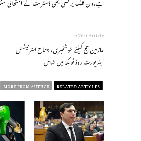
ہے،ون کلک پر کسی بھی ڈسٹرکٹ کے امتحانی سنٹر کو
Next Article
عازمین حج کیلئے خوشخبری، جناح انٹرنیشنل
ایئرپورٹ روڈ ٹو مکہ میں شامل
MORE FROM AUTHOR
RELATED ARTICLES