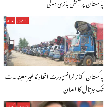
پاکستان پر آتش بازی ہوگی
اہم خبریں
کاروبار
پاکستان گڈز ٹرانسپورٹ اتحاد کاغیرمعینہ مدت
تک ہڑتال کا اعلان
اہم خبریں
پاکستان