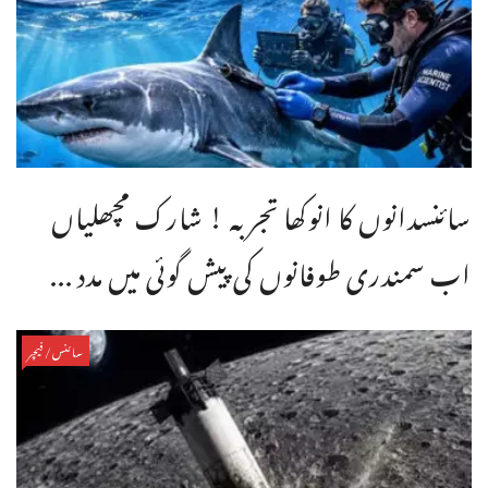
سائنسدانوں کا انوکھا تجربہ ! شارک مچھلیاں
اب سمندری طوفانوں کی پیش گوئی میں مدد ...
سائنس/فیچر