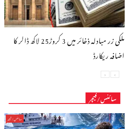
ملکی زر مبادلہ ذخائر میں 3 کروڑ25 لاکھ ڈالر کا
اضافہ ریکارڈ
سائنس/فیچر
سائنس/فیچر