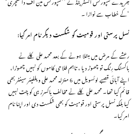
جریدے سپورٹس السٹریٹڈ نے ’’سپورٹس مین آف داسنچری‘
‘کے خطاب سے نوازا ۔
نسل پرستی اور قومیت کو شکست دیکر نام امر کیا:
رعشے کے مرض میں مبتلا ہونے کے بعد محمد علی کلے نے
باکسنگ رِنگ تو چھوڑ دیا ، تاہم فلاحی کاموں کو نہیں چھوڑا،
اپنے آبائی قصبے لوئسویل میں 6 منزلہ محمد علی ویلفیئر سینٹر بھی
قائم کیا تھا۔ محمد علی کلے نے مخالف باکسرز ہی کو چِت نہیں
کیا بلکہ نسل پرستی اور قومیت کو بھی شکست دی اور اپنا نام
امر کیا۔