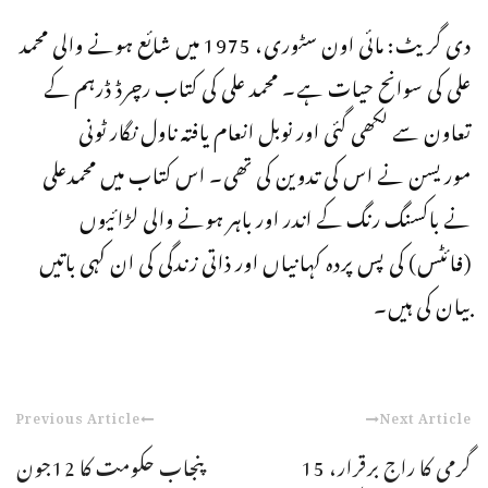
دی گریٹ: مائی اون سٹوری، 1975 میں شائع ہونے والی محمد
علی کی سوانح حیات ہے۔ محمد علی کی کتاب رچرڈ ڈرہم کے
تعاون سے لکھی گئی اور نوبل انعام یافتہ ناول نگار ٹونی
موریسن نے اس کی تدوین کی تھی۔ اس کتاب میں محمدعلی
نے باکسنگ رنگ کے اندر اور باہر ہونے والی لڑائیوں
(فائٹس) کی پس پردہ کہانیاں اور ذاتی زندگی کی ان کہی باتیں
بیان کی ہیں۔
Previous Article
Next Article
گرمی کا راج برقرار، 15
پنجاب حکومت کا 12جون