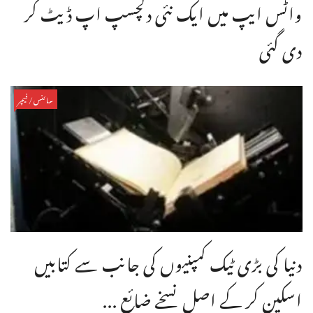
واٹس ایپ میں ایک نئی دلچسپ اپ ڈیٹ کر
دی گئی
سائنس/فیچر
دنیا کی بڑی ٹیک کمپنیوں کی جانب سے کتابیں
اسکین کر کے اصل نسخے ضائع ...