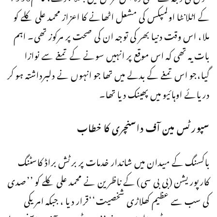
کے اٹلانٹا اولمپکس کی مشعل اٹھانے کا اعزاز محمد علی کلے کو
ملا، اس وقت دنیا بھر کی توجہ ان کی صحت پر مرکوز تھی۔ اہم
بات یہ تھی کہ اس موقع پر انہیں سونے کے تمغے سے نوازا
گیا،جو اس تمغے کے بدلے میں تھا جو انہوں نے دلبرداشتہ ہو کر
دریائے اوہائیو میں پھینک دیا تھا۔
سپورٹس مین آف داسنچری کا خطاب
باکسنگ کے میدان میں شاندار خدمات پر برٹش براڈ کاسٹنگ
کارپوریشن (بی بی سی) کے ناظرین نے محمد علی کلے کو ’’صدی
کی سب سے عظیم کھلاڑی شخصیت‘‘قرار دیا ، جبکہ امریکی