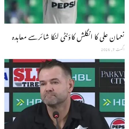
نعمان علی کا انگلش کاؤنٹی لنکا شائرسے معاہدہ
اگست 7, 2026