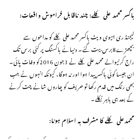
باکسر محمد علی کلے: چند ناقابل فراموش واقعات:
لیجنڈ ری ہیوی ویٹ باکسر محمد علی کلے کو مداحوں سے
بچھڑے8برس بیت گئے۔ دنیائے باکسنگ پر کئی برس تک
راج کرنیوالے محمد علی کلے نے 3جون 2016کو وفات پائی۔
ان جیسا کوئی باکسر پیدا ہوا اور نہ ہوگا، کیونکہ انہوں نے جب
بھی رنگ میں قدم رکھا تو حریف کو چاروں شانے چت کرنے
کے بعد ہی باہر نکلے۔
محمدعلی کلے کا مشرف بہ اسلام ہونا: