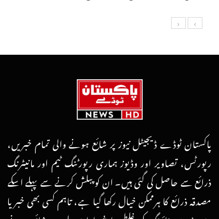
پاکستان ٹوڈے ڈیجیٹل نیوز پر شائع ہونے والی تمام خبریں،
رپورٹس، تصاویر اور وڈیوز ہماری رپورٹنگ ٹیم اور مانیٹرنگ
ذرائع سے حاصل کی گئی ہیں۔ ان کو پبلش کرنے سے پہلے اسکے
مصدقہ ذرائع کا ہرممکن خیال رکھا گیا ہے، تاہم کسی بھی خبر یا
رپورٹ میں ٹائپنگ کی غلطی یا غیرارادی طور پر شائع ہونے