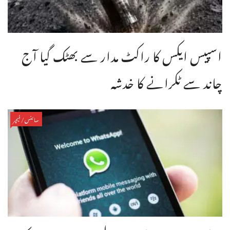
اسپیس ایکس کا راکٹ مدار سے بھٹک گیا آج
چاند سے ٹکرانے کا خدشہ
سائنس/فیچر