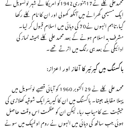
محمدعلی کلے نے17جنوری1942کو امریکا کے شہر لوئسویل کے
ایک مسیحی گھرانے میں آنکھ کھولی اور ان کا نام کلے رکھا
گیا،تاہم انہوں نے70 کی دہائی میں اسلام قبول کر لیا۔
مشرف بہ اسلام ہونے کے بعد محمد علی کلے ہمیشہ نماز کی
ادائیگی کے بعد ہی رنگ میں اترتے تھے۔
باکسنگ میں کیرئیر کا آغاز اور اعزاز:
محمد علی کلے نے 29 اکتوبر 1960 کو آبائی قصبے لوئسویل میں
پہلا مقابلہ جیتا۔ باکسنگ میں ان کا کیریئر ایک شوقیہ کھلاڑی کی
حیثیت سے کامیاب رہا، لیکن ان کو عظمت اس وقت حاصل
ہوئی جب ساٹھ کی دہائی میں انہوں نے روم اولمپِک میں سونے