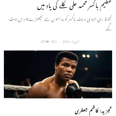
عظیم باکسر محمد علی کلے کی یاد میں
لیجنڈ ری ہیوی ویٹ باکسر کو مداحوں سے بچھڑے8برس بیت
گئے
جون 3, 2024
0
257
تجزیہ: کاظم جعفری