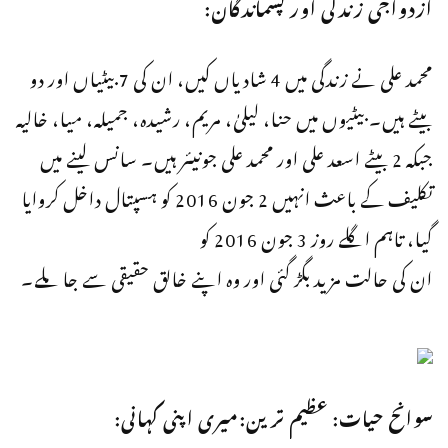
ازدواجی زندگی اور پسماندگان:
محمد علی نے زندگی میں 4 شادیاں کیں، ان کی 7 بیٹیاں اور دو
بیٹے ہیں۔ بیٹیوں میں حنا، لیلیٰ، مریم، رشیدہ، جمیلہ، میا، خالیہ
جبکہ 2 بیٹے اسعد علی اور محمد علی جونیئر ہیں۔ سانس لینے میں
تکلیف کے باعث انہیں 2 جون 2016 کو ہسپتال داخل کروایا
گیا، تاہم اگلے روز 3 جون 2016 کو
ان کی حالت مزید بگڑ گئی اور وہ اپنے خالق حقیقی سے جا ملے۔
سوانح حیات: عظیم ترین:میری اپنی کہانی: