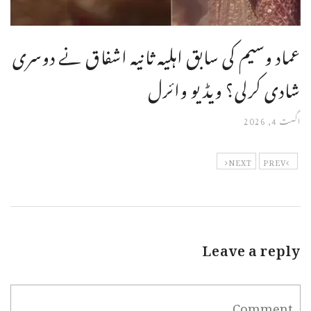
عماد وسیم کی سابق اہلیہ ثانیہ اشفاق نے دوسری
شادی کرلی؟ ویڈیو وائرل
اگست 4, 2026
NEXT
PREV
Leave a reply