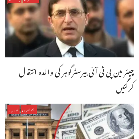
چیئر مین پی ٹی آئی بیرسٹرگوہر کی والدہ انتقال
کرگئیں
اہم خبریں
کاروبار