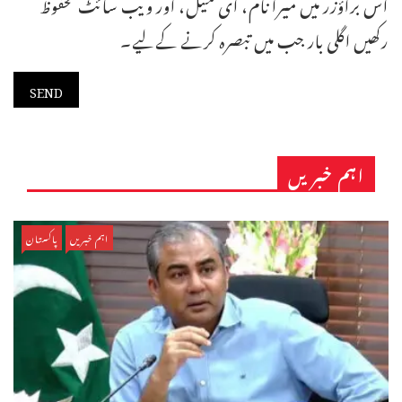
اس براؤزر میں میرا نام، ای میل، اور ویب سائٹ محفوظ
رکھیں اگلی بار جب میں تبصرہ کرنے کےلیے۔
اہم خبریں
اہم خبریں
پاکستان