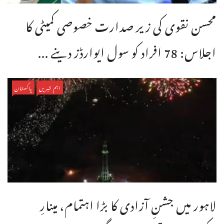
محسن نقوی کی زیر صدارت خصوصی کمیٹی کا
اجلاس: 78 افراد کو سول ایوارڈز دینے ...
اہم خبریں
پاکستان
لاہور میں جشنِ آزادی کا بڑا اہتمام، مینارِ