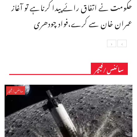
حکومت نے اتفاق رائے پیدا کرناہے تو آغاز
عمران خان سے کرے،فواد چودھری
سائنس/فیچر
سائنس/فیچر