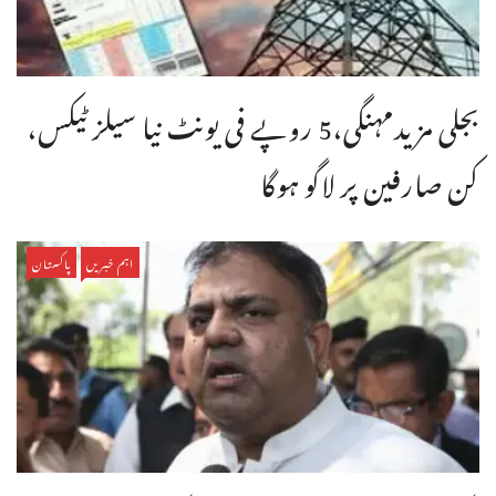
بجلی مزیدمہنگی،5 روپے فی یونٹ نیا سیلز ٹیکس،
کن صارفین پر لاگو ہوگا
اہم خبریں
پاکستان