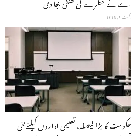
اے نے خطرے کی گھنٹی بجا دی
اگست 5, 2026
حکومت کا بڑا فیصلہ، تعلیمی اداروں کیلئےنئی