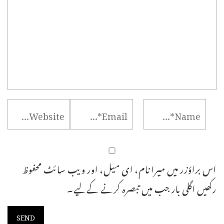
اس براؤزر میں میرا نام، ای میل، اور ویب سائٹ محفوظ
رکھیں اگلی بار جب میں تبصرہ کرنے کےلیے۔