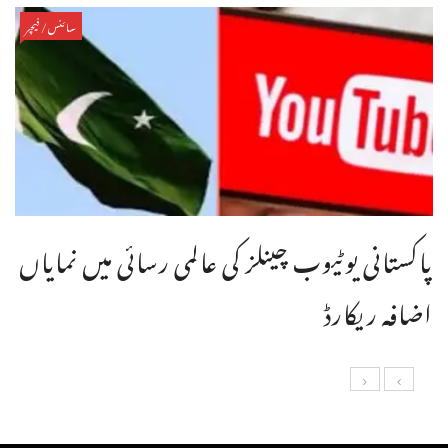
سائنس/فیچر
پاکستانی یوٹیوب چینلز کی عالمی رسائی میں نمایاں
اضافہ ریکارڈ