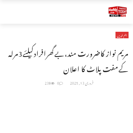
اہم خبریں
مریم نواز کاضرورت مند،بےگھرافرادکیلئے3مرلہ
کےمفت پلاٹ کا اعلان
فروری 13, 2025
0
238