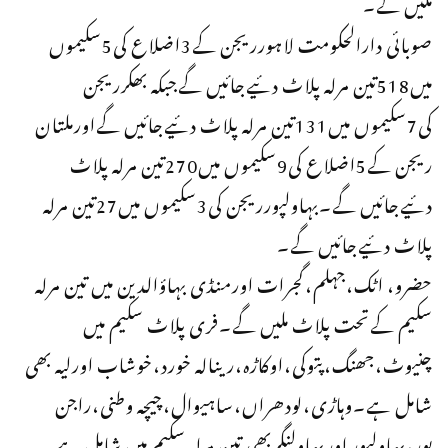
ملیں گے۔
صوبائی دارالحکومت لاہورریجن کے3اضلاع کی5سکیموں
میں518تین مرلہ پلاٹ دئیےجائیں گےجبکہ بھکرریجن
کی7سکیموں میں131تین مرلہ پلاٹ دئیےجائیں گےاورملتان
ریجن کے5اضلاع کی9سکیموں میں270تین مرلہ پلاٹ
دئیےجائیں گے۔بہاولپورریجن کی3سکیموں میں27تین مرلہ
پلاٹ دئیےجائیں گے۔
حضرو، اٹک،جہلم،گجرات اورمنڈی بہاؤالدین میں تین مرلہ
سکیم کےتحت پلاٹ ملیں گے۔فری پلاٹ سکیم میں
چنیوٹ،جھنگ،پتوکی،اوکاڑہ،رینالہ خورد،خوشاب اورلیہ بھی
شامل ہے۔وہاڑی،لودھراں،ساہیوال،چیچہ وطنی،راجن
پور،بہاولپور اوربہاولنگربھی تین مرلہ سکیم میں شامل ہے۔