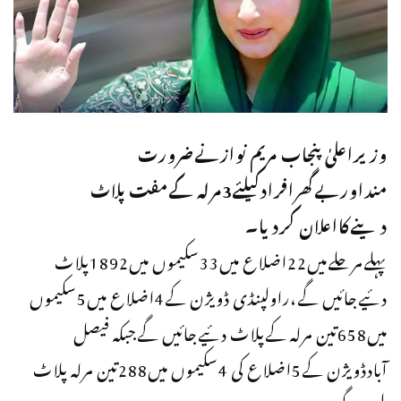
وزیراعلیٰ پنجاب مریم نوازنےضرورت
منداوربےگھرافرادکیلئے3مرلہ کےمفت پلاٹ
دینےکااعلان کردیا۔
پہلےمرحلےمیں22اضلاع میں33سکیموں میں1892پلاٹ
دئیےجائیں گے،راولپنڈی ڈویژن کے4اضلاع میں5سکیموں
میں658تین مرلہ کےپلاٹ دئیےجائیں گےجبکہ فیصل
آبادڈویژن کے5اضلاع کی 4سکیموں میں288تین مرلہ پلاٹ