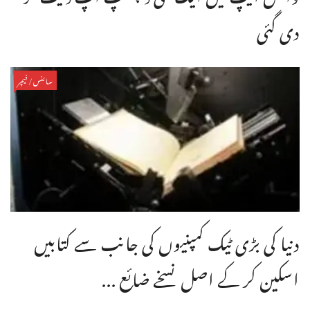
دی گئی
سائنس/فیچر
دنیا کی بڑی ٹیک کمپنیوں کی جانب سے کتابیں
اسکین کر کے اصل نسخے ضائع ...