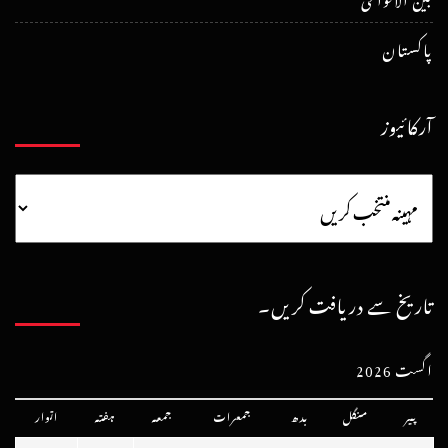
پاکستان
آرکائیوز
تاریخ سے دریافت کریں۔
اگست 2026
پیر
منگل
بدھ
جمعرات
جمعہ
ہفتہ
اتوار