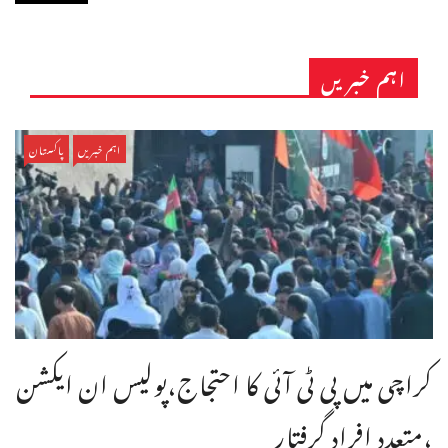
اہم خبریں
اہم خبریں
پاکستان
کراچی میں پی ٹی آئی کا احتجاج،پولیس ان ایکشن
،متعدد افراد گرفتار