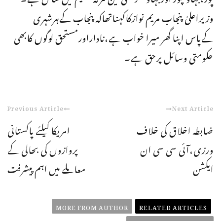
وزیراعلیٰ پنجاب مریم نوازکاکہناتھاکہ پنجاب کےہرشہری
کےپاس اپنا گھر میرا خواب ہے،ناداراورمستحق لوگوں کابھی
حکومتی وسائل پرحق ہے۔
Previous Article
Next Article
ضابطہ اخلاق کی خلاف
امریکا کیلئے پاکستانی
ورزی،آئی سی سی ان
پروازوں کی بحالی کے
ایکشن
معاملے میں اہم پیشرفت
MORE FROM AUTHOR
RELATED ARTICLES