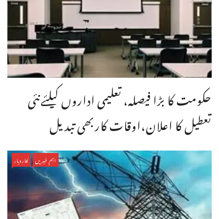
حکومت کا بڑا فیصلہ، تعلیمی اداروں کیلئےنئی
تعطیل کا اعلان،اوقات کاربھی تبدیل
اہم خبریں
کاروبار