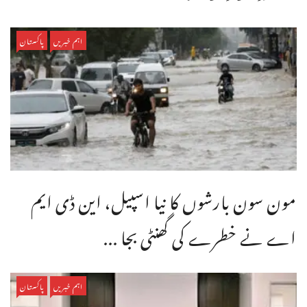
اہم خبریں
پاکستان
مون سون بارشوں کا نیا اسپیل، این ڈی ایم
اے نے خطرے کی گھنٹی بجا ...
اہم خبریں
پاکستان