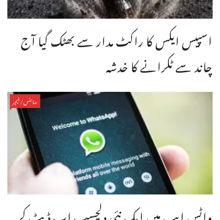
اسپیس ایکس کا راکٹ مدار سے بھٹک گیا آج
چاند سے ٹکرانے کا خدشہ
سائنس/فیچر
واٹس ایپ میں ایک نئی دلچسپ اپ ڈیٹ کر