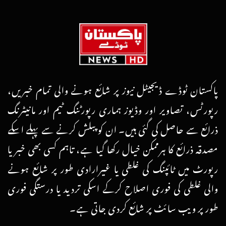
پاکستان ٹوڈے ڈیجیٹل نیوز پر شائع ہونے والی تمام خبریں،
رپورٹس، تصاویر اور وڈیوز ہماری رپورٹنگ ٹیم اور مانیٹرنگ
ذرائع سے حاصل کی گئی ہیں۔ ان کو پبلش کرنے سے پہلے اسکے
مصدقہ ذرائع کا ہرممکن خیال رکھا گیا ہے، تاہم کسی بھی خبر یا
رپورٹ میں ٹائپنگ کی غلطی یا غیرارادی طور پر شائع ہونے
والی غلطی کی فوری اصلاح کرکے اسکی تردید یا درستگی فوری
طور پر ویب سائٹ پر شائع کردی جاتی ہے۔