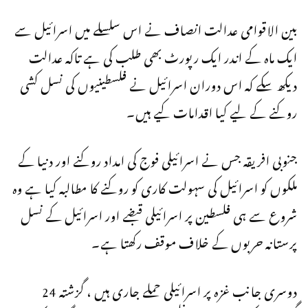
بین الاقوامی عدالت انصاف نے اس سلسلے میں اسرائیل سے
ایک ماہ کے اندر ایک رپورٹ بھی طلب کی ہے تاکہ عدالت
دیکھ سکے کہ اس دوران اسرائیل نے فلسطینیوں کی نسل کشی
روکنے کے لیے کیا اقدامات کیے ہیں۔
جنوبی افریقہ جس نے اسرائیلی فوج کی امداد روکنے اور دنیا کے
ملکوں کو اسرائیل کی سہولت کاری کو روکنے کا مطالبہ کیا ہے وہ
شروع سے ہی فلسطین پر اسرائیلی قبضے اور اسرائیل کے نسل
پرستانہ حربوں کے خلاف موقف رکھتا ہے۔
دوسری جانب غزہ پر اسرائیلی حملے جاری ہیں ، گزشتہ 24