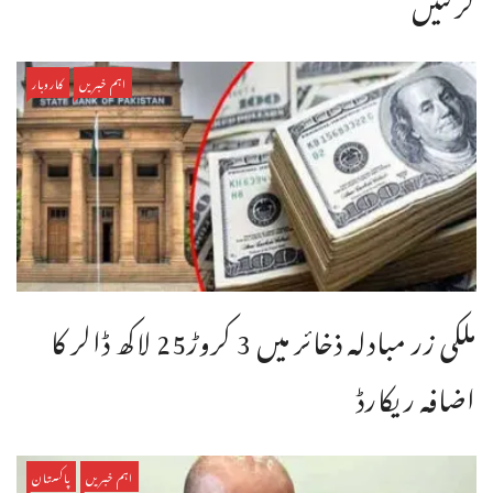
کرگئیں
اہم خبریں
کاروبار
ملکی زر مبادلہ ذخائر میں 3 کروڑ25 لاکھ ڈالر کا
اضافہ ریکارڈ
اہم خبریں
پاکستان