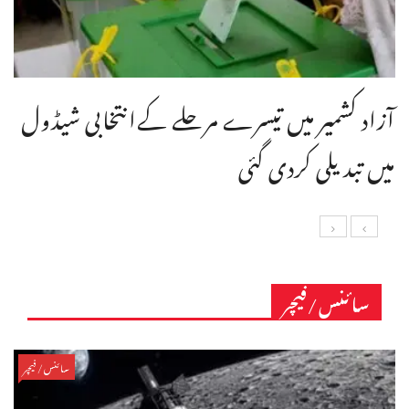
آزاد کشمیر میں تیسرے مرحلے کےانتخابی شیڈول
میں تبدیلی کردی گئی
سائنس/فیچر
سائنس/فیچر