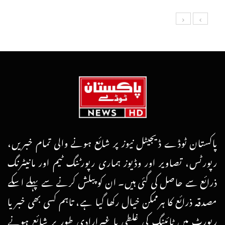
پاکستان ٹوڈے ڈیجیٹل نیوز پر شائع ہونے والی تمام خبریں،
رپورٹس، تصاویر اور وڈیوز ہماری رپورٹنگ ٹیم اور مانیٹرنگ
ذرائع سے حاصل کی گئی ہیں۔ ان کو پبلش کرنے سے پہلے اسکے
مصدقہ ذرائع کا ہرممکن خیال رکھا گیا ہے، تاہم کسی بھی خبر یا
رپورٹ میں ٹائپنگ کی غلطی یا غیرارادی طور پر شائع ہونے