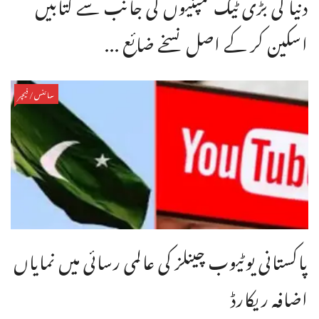
دنیا کی بڑی ٹیک کمپنیوں کی جانب سے کتابیں
اسکین کر کے اصل نسخے ضائع ...
سائنس/فیچر
پاکستانی یوٹیوب چینلز کی عالمی رسائی میں نمایاں
اضافہ ریکارڈ