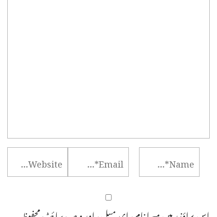
اس براؤزر میں میرا نام، ای میل، اور ویب سائٹ محفوظ