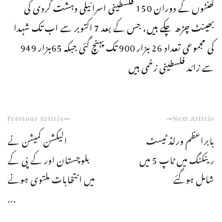
گھنٹوں کے دوران 150 فلسطینی اسرائیلی دہشت گردی کی
بھینٹ چڑھ چکے ہیں، جس کے بعد 7 اکتوبر سے اب تک شہدا
کی مجموعی تعداد 26 ہزار 900 تک پہنچ گئی جبکہ 65ہزار 949
سے زائد فلسطینی زخمی ہیں
Previous Article
Next Article
بابراعظم ورلڈ ٹیسٹ
الیکشن کمیشن نے
رینکنگ میں ٹاپ 5 میں
بلوچستان اور کے پی کے
شامل ہوگئے
میں انتخابات ملتوی ہونے
...