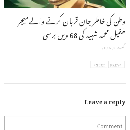
وطن کی خاطر جان قربان کرنے والےمیجر
طفیل محمد شہید کی 68 ویں برسی
اگست 8, 2026
NEXT
PREV
Leave a reply