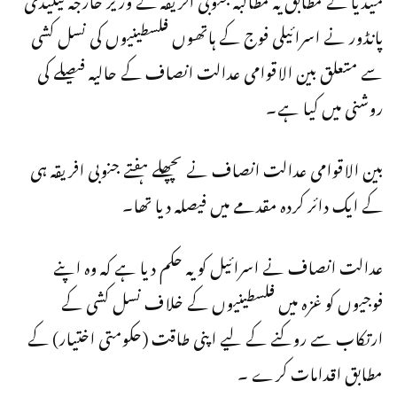
پانڈور نے اسرائیلی فوج کے ہاتھوں فلسطینیوں کی نسل کشی
سے متعلق بین الاقوامی عدالت انصاف کے حالیہ فیصلے کی
روشنی میں کیا ہے۔
بین الاقوامی عدالت انصاف نے پچھلے ہفتے جنوبی افریقہ ہی
کے ایک دائر کردہ مقدمے میں فیصلہ دیا تھا۔
عدالت انصاف نے اسرائیل کو یہ حکم دیا ہے کہ وہ اپنے
فوجیوں کو غزہ میں فلسطینیوں کے خلاف نسل کشی کے
ارتکاب سے روکنے کے لیے اپنی طاقت (حکومتی اختیار) کے
مطابق اقدامات کرے ۔