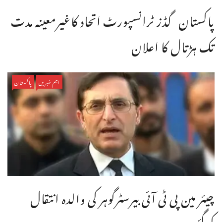
پاکستان گڈز ٹرانسپورٹ اتحاد کاغیرمعینہ مدت
تک ہڑتال کا اعلان
اہم خبریں
پاکستان
چیئر مین پی ٹی آئی بیرسٹرگوہر کی والدہ انتقال