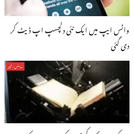
واٹس ایپ میں ایک نئی دلچسپ اپ ڈیٹ کر
دی گئی
سائنس/فیچر