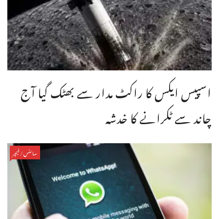
اسپیس ایکس کا راکٹ مدار سے بھٹک گیا آج
چاند سے ٹکرانے کا خدشہ
سائنس/فیچر