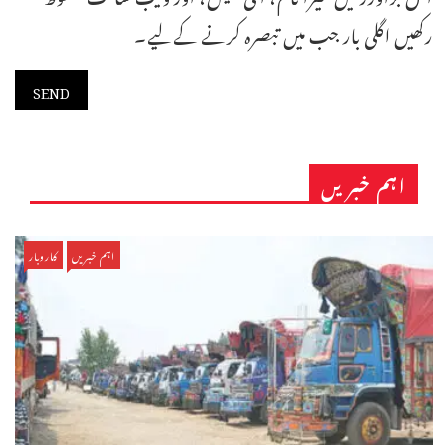
رکھیں اگلی بار جب میں تبصرہ کرنے کےلیے۔
اہم خبریں
اہم خبریں
کاروبار