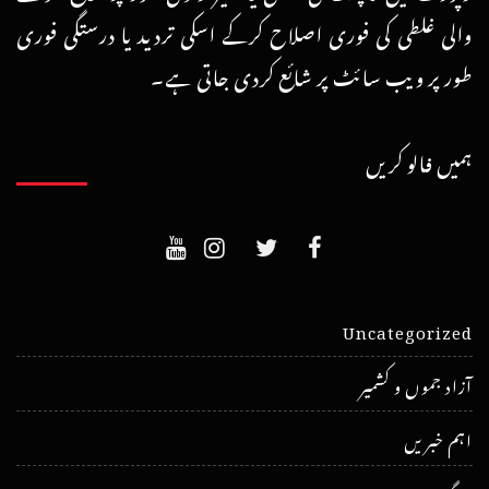
والی غلطی کی فوری اصلاح کرکے اسکی تردید یا درستگی فوری
طور پر ویب سائٹ پر شائع کردی جاتی ہے۔
ہمیں فالو کریں
Uncategorized
آزاد جموں و کشمیر
اہم خبریں