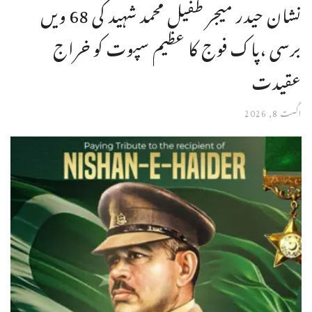
نشان حیدر میجر طفیل محمد شہید کی 68 ویں
برسی ،پاک فوج کا عظیم سپوت کو خراج
عقیدت
اگست 8, 2026