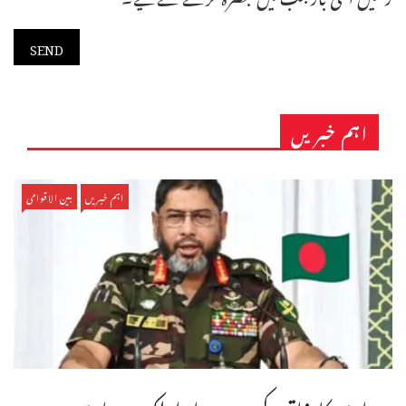
اہم خبریں
اہم خبریں
بین الاقوامی
بدعات کا خاتمہ کریں، ہمارا ملک بدعات سے