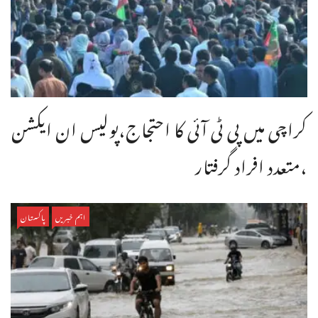
کراچی میں پی ٹی آئی کا احتجاج،پولیس ان ایکشن
،متعدد افراد گرفتار
اہم خبریں
پاکستان