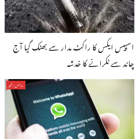
اسپیس ایکس کا راکٹ مدار سے بھٹک گیا آج
چاند سے ٹکرانے کا خدشہ
سائنس/فیچر