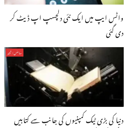
واٹس ایپ میں ایک نئی دلچسپ اپ ڈیٹ کر
دی گئی
سائنس/فیچر
دنیا کی بڑی ٹیک کمپنیوں کی جانب سے کتابیں