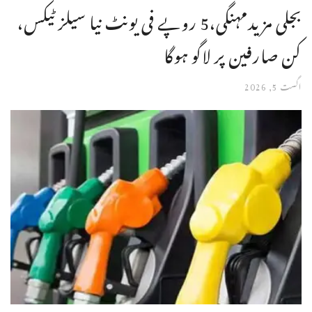
بجلی مزیدمہنگی،5 روپے فی یونٹ نیا سیلز ٹیکس،
کن صارفین پر لاگو ہوگا
اگست 5, 2026