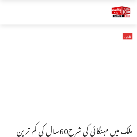
کاروبار
ملک میں مہنگائی کی شرح60سال کی کم ترین