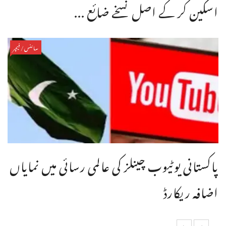
اسکین کر کے اصل نسخے ضائع ...
سائنس/فیچر
پاکستانی یوٹیوب چینلز کی عالمی رسائی میں نمایاں
اضافہ ریکارڈ