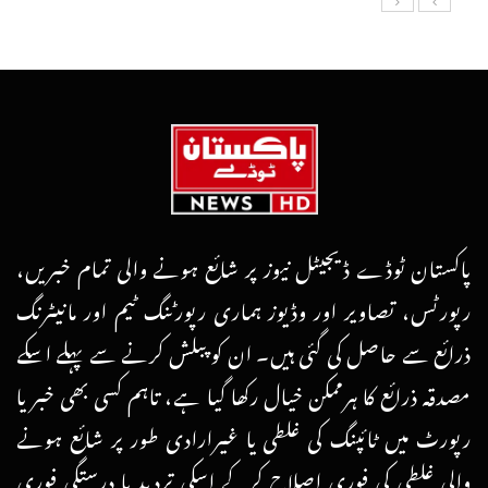
پاکستان ٹوڈے ڈیجیٹل نیوز پر شائع ہونے والی تمام خبریں،
رپورٹس، تصاویر اور وڈیوز ہماری رپورٹنگ ٹیم اور مانیٹرنگ
ذرائع سے حاصل کی گئی ہیں۔ ان کو پبلش کرنے سے پہلے اسکے
مصدقہ ذرائع کا ہرممکن خیال رکھا گیا ہے، تاہم کسی بھی خبر یا
رپورٹ میں ٹائپنگ کی غلطی یا غیرارادی طور پر شائع ہونے
والی غلطی کی فوری اصلاح کرکے اسکی تردید یا درستگی فوری