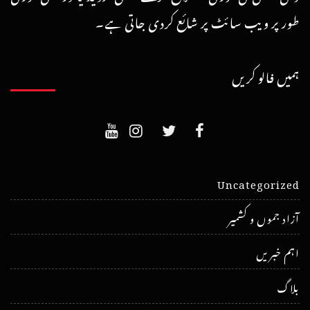
طور پر ویب سائٹ پر شائع کردی جاتی ہے۔
ہمیں فالو کریں
Uncategorized
آزاد جموں و کشمیر
اہم خبریں
بلاگ