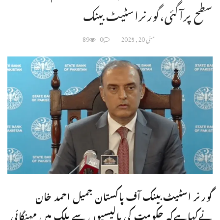
سطح پرآگئی،گورنراسٹیٹ بینک
مئی 20, 2025
0
89
گورنر اسٹیٹ بینک آف پاکستان جمیل احمد خان
نےکہاہےکہ حکومت کی پالیسیوں سے ملک میں مہنگائی