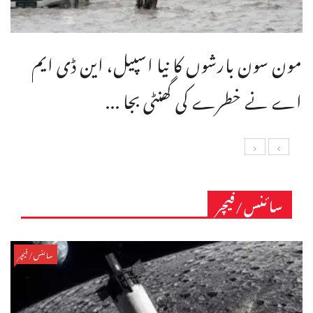
مون سون بارشوں کا نیا اسپیل، این ڈی ایم
اے نے خطرے کی گھنٹی بجا ...
سائنس/فیچر
سائنس/فیچر