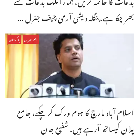
بھر چکا ہے،بنگله دیشی آرمی چیف جنرل ...
اہم خبریں
پاکستان
اسلام آباد مارچ کا ہوم ورک کر چکے، جامع
پلان کیساتھ آرہے ہیں، شفیع جان