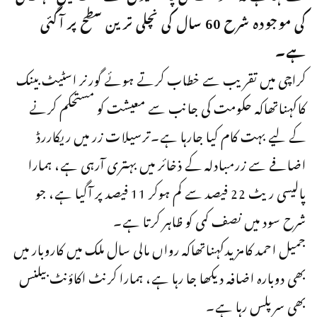
کی موجودہ شرح 60 سال کی نچلی ترین سطح پر آگئی
ہے۔
کراچی میں تقریب سے خطاب کرتے ہوئے گورنر اسٹیٹ بینک
کاکہناتھاکہ حکومت کی جانب سے معیشت کو مستحکم کرنے
کے لیے بہت کام کیا جارہا ہے۔ترسیلات زر میں ریکاررڈ
اضافے سے زرمبادلہ کے ذخائر میں بہتری آرہی ہے، ہمارا
پالیسی ریٹ 22 فیصد سے کم ہوکر 11 فیصد پر آگیا ہے، جو
شرح سود میں نصف کمی کو ظاہر کرتا ہے۔
جمیل احمد کامزیدکہناتھاکہ رواں مالی سال ملک میں کاروبار میں
بھی دوبارہ اضافہ دیکھا جا رہا ہے، ہمارا کرنٹ اکاؤنٹ بیلنس
بھی سرپلس رہا ہے۔