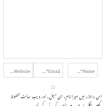
اس براؤزر میں میرا نام، ای میل، اور ویب سائٹ محفوظ
رکھیں اگلی بار جب میں تبصرہ کرنے کےلیے۔