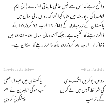
واضح رہےکہ اس سے قبل عالمی مالیاتی ادارے (آئی ایم
ایف) کی رپورٹ میں بتایا گیا تھا کہ رواں مالی سال میں
پاکستان کے زرمبادلہ کےذخائر 13 ارب 92 کروڑ 10 لاکھ
ڈالرز رہنے کا تخمینہ ہے، جبکہ آئندہ مالی سال 26-2025 میں
ذخائر 17 ارب 68 کروڑ 20 لاکھ ڈالرز رہنےکا امکان ہے۔
Previous Article
Next Article
روس،یوکرین جنگ بندی
پاکستان میں عیدالاضحیٰ
کی شرائط آپس میں طےکریں
کب ہوگی؟ماہرین نےاہم
گے،ٹرمپ
پیشگوئی کردی