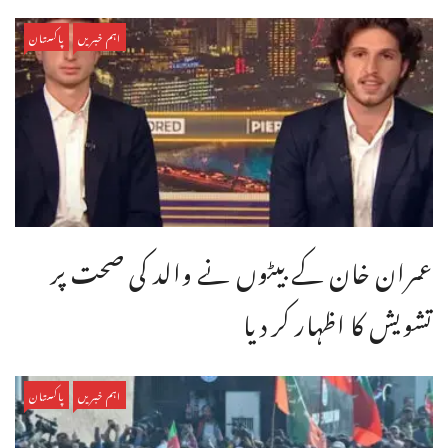
اہم خبریں
پاکستان
عمران خان کے بیٹوں نے والد کی صحت پر
تشویش کا اظہار کر دیا
اہم خبریں
پاکستان