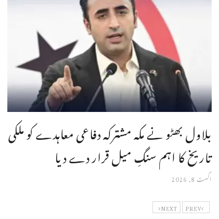
بلاول بھٹو نے مکہ مشترکہ دفاعی معاہدے کو ملکی
تاریخ کا اہم سنگِ میل قرار دے دیا
اگست 8, 2026
NEXT
PREV