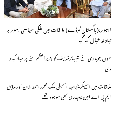
لاہور:(پاکستان ٹوڈے) ملاقات میں ملكی سیاسی امور پر
تبادلہ خیال كیا گیا
عون چوہدری نے شہبازشریف كو وزیراعظم بننے پر مباركباد
دی
ملاقات میں اسیپكر پنجاب اسمبلی ملك محمد احمد خان اورسابق
ایم پی اے امین چوہدری بھی موجود تھے