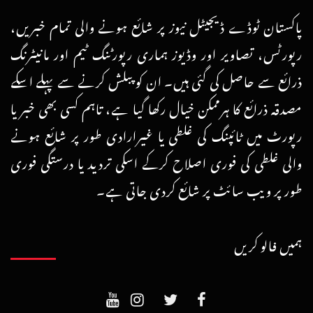
پاکستان ٹوڈے ڈیجیٹل نیوز پر شائع ہونے والی تمام خبریں،
رپورٹس، تصاویر اور وڈیوز ہماری رپورٹنگ ٹیم اور مانیٹرنگ
ذرائع سے حاصل کی گئی ہیں۔ ان کو پبلش کرنے سے پہلے اسکے
مصدقہ ذرائع کا ہرممکن خیال رکھا گیا ہے، تاہم کسی بھی خبر یا
رپورٹ میں ٹائپنگ کی غلطی یا غیرارادی طور پر شائع ہونے
والی غلطی کی فوری اصلاح کرکے اسکی تردید یا درستگی فوری
طور پر ویب سائٹ پر شائع کردی جاتی ہے۔
ہمیں فالو کریں