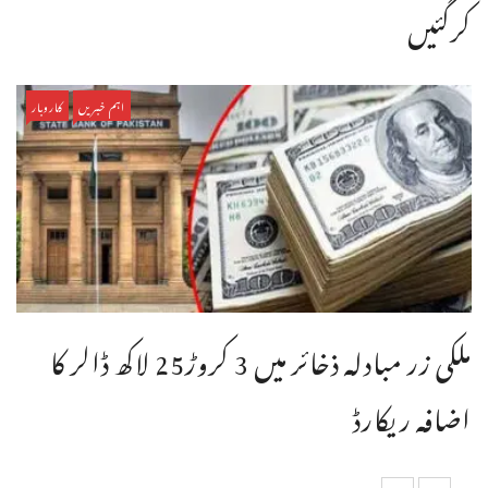
کرگئیں
اہم خبریں
کاروبار
ملکی زر مبادلہ ذخائر میں 3 کروڑ25 لاکھ ڈالر کا
اضافہ ریکارڈ