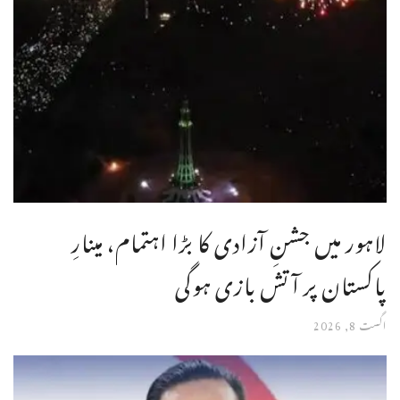
لاہور میں جشنِ آزادی کا بڑا اہتمام، مینارِ
پاکستان پر آتش بازی ہوگی
اگست 8, 2026