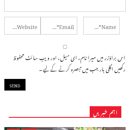
اس براؤزر میں میرا نام، ای میل، اور ویب سائٹ محفوظ
رکھیں اگلی بار جب میں تبصرہ کرنے کےلیے۔
اہم خبریں