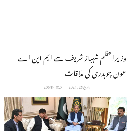
وزیراعظم شہباز شریف سے ایم این اے
عون چوہدری كی ملاقات
مارچ 25, 2024
0
206