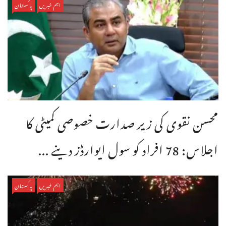
اہم خبریں
پاکستان
محسن نقوی کی زیر صدارت خصوصی کمیٹی کا
اجلاس: 78 افراد کو سول ایوارڈز دینے ...
اہم خبریں
پاکستان