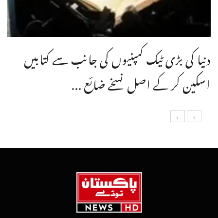
دنیا کی بڑی ٹیک کمپنیوں کی جانب سے کتابیں
اسکین کر کے اصل نسخے ضائع ...