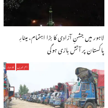
لاہور میں جشنِ آزادی کا بڑا اہتمام، مینارِ
پاکستان پر آتش بازی ہوگی
اہم خبریں
کاروبار