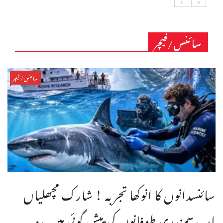
سائنس/فیچر
سائنس/فیچر
سائنسدانوں کا انوکھا تجربہ ! شارک مچھلیاں
اب سمندری طوفانوں کی پیش گوئی میں مدد ...