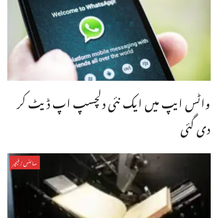
واٹس ایپ میں ایک نئی دلچسپ اپ ڈیٹ کر
دی گئی
سائنس/فیچر