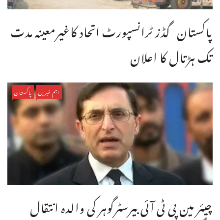
پاکستان گڈز ٹرانسپورٹ اتحاد کاغیرمعینہ مدت
تک ہڑتال کا اعلان
اہم خبریں
پاکستان
چیئر مین پی ٹی آئی بیرسٹرگوہر کی والدہ انتقال