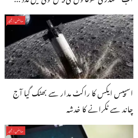
سائنس/فیچر
اسپیس ایکس کا راکٹ مدار سے بھٹک گیا آج
چاند سے ٹکرانے کا خدشہ
سائنس/فیچر