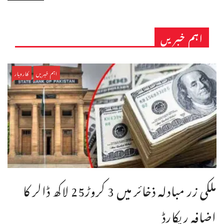
اہم خبریں
اہم خبریں
کاروبار
ملکی زر مبادلہ ذخائر میں 3 کروڑ25 لاکھ ڈالر کا
اضافہ ریکارڈ