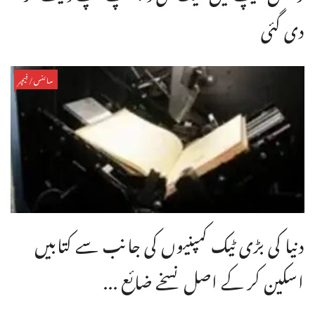
دی گئی
سائنس/فیچر
دنیا کی بڑی ٹیک کمپنیوں کی جانب سے کتابیں
اسکین کر کے اصل نسخے ضائع ...