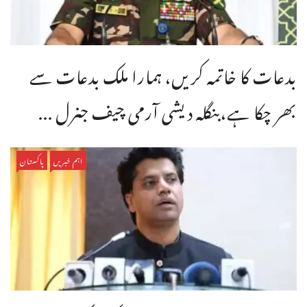
بدعات کا خاتمہ کریں، ہمارا ملک بدعات سے
بھر چکا ہے،بنگله دیشی آرمی چیف جنرل ...
اہم خبریں
پاکستان