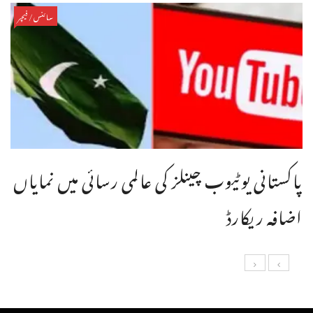
سائنس/فیچر
پاکستانی یوٹیوب چینلز کی عالمی رسائی میں نمایاں
اضافہ ریکارڈ