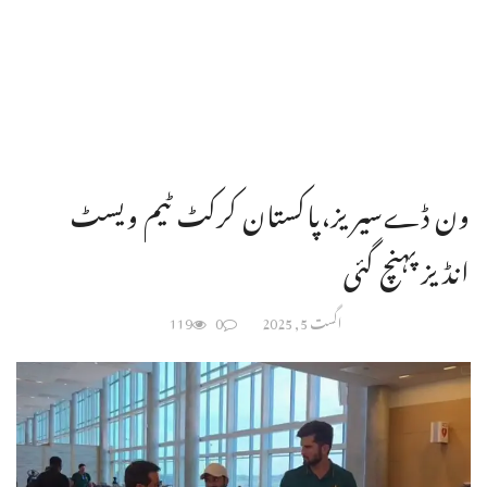
ون ڈےسیریز،پاکستان کرکٹ ٹیم ویسٹ
انڈیزپہنچ گئی
اگست 5, 2025
0
119