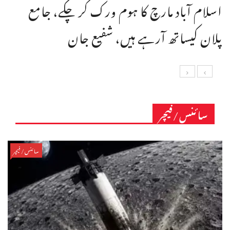
اسلام آباد مارچ کا ہوم ورک کر چکے، جامع
پلان کیساتھ آرہے ہیں، شفیع جان
سائنس/فیچر
سائنس/فیچر