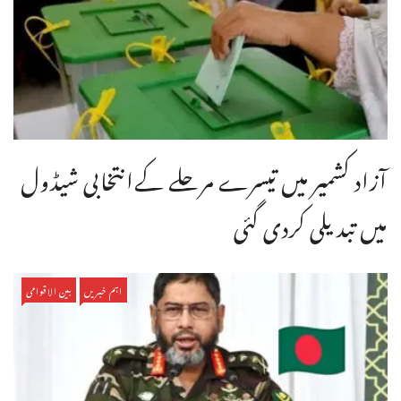
آزاد کشمیر میں تیسرے مرحلے کےانتخابی شیڈول
میں تبدیلی کردی گئی
اہم خبریں
بین الاقوامی