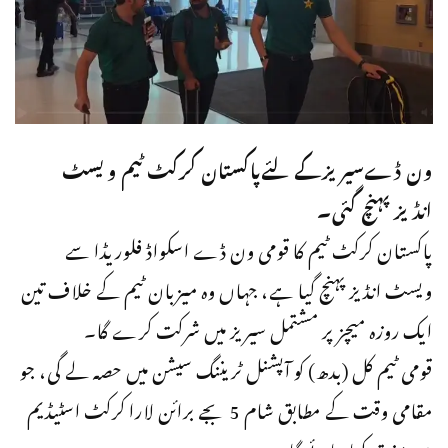
ون ڈےسیریزکےلئےپاکستان کرکٹ ٹیم ویسٹ
انڈیزپہنچ گئی۔
پاکستان کرکٹ ٹیم کا قومی ون ڈے اسکواڈ فلوریڈا سے
ویسٹ انڈیز پہنچ گیا ہے، جہاں وہ میزبان ٹیم کے خلاف تین
ایک روزہ میچز پر مشتمل سیریز میں شرکت کرے گا۔
قومی ٹیم کل (بدھ) کو آپشنل ٹریننگ سیشن میں حصہ لے گی، جو
مقامی وقت کے مطابق شام 5 بجے برائن لارا کرکٹ اسٹیڈیم
میں منعقد کیا جائے گا۔