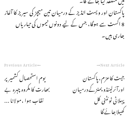
پاکستان اور ویسٹ انڈیز کے درمیان تین میچز کی سیریز کا آغاز
8 اگست سے ہوگا، جس کے لیے دونوں ٹیموں کی تیاریاں
جاری ہیں۔
Previous Article
Next Article
جیت کاعزم،پاکستان
یوم استحصال کشمیر پر
اورآئرلینڈویمنزکےدرمیان
بھارت کا مکروہ چہرہ بے
پہلاٹی ٹوئٹنی کل
نقاب ہوا ،مولانا ...
کھیلاجائےگا