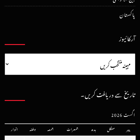
پاکستان
آرکائیوز
تاریخ سے دریافت کریں۔
اگست 2026
پیر
منگل
بدھ
جمعرات
جمعہ
ہفتہ
اتوار