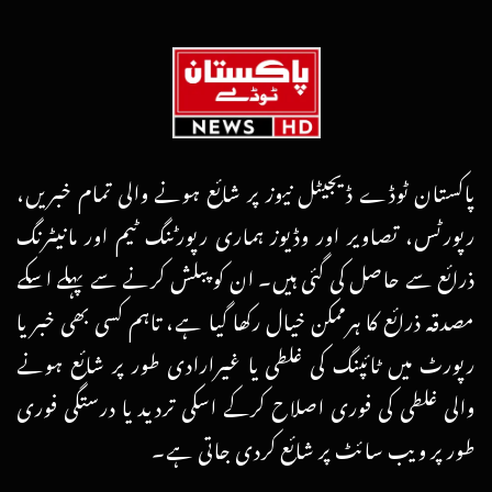
پاکستان ٹوڈے ڈیجیٹل نیوز پر شائع ہونے والی تمام خبریں،
رپورٹس، تصاویر اور وڈیوز ہماری رپورٹنگ ٹیم اور مانیٹرنگ
ذرائع سے حاصل کی گئی ہیں۔ ان کو پبلش کرنے سے پہلے اسکے
مصدقہ ذرائع کا ہرممکن خیال رکھا گیا ہے، تاہم کسی بھی خبر یا
رپورٹ میں ٹائپنگ کی غلطی یا غیرارادی طور پر شائع ہونے
والی غلطی کی فوری اصلاح کرکے اسکی تردید یا درستگی فوری
طور پر ویب سائٹ پر شائع کردی جاتی ہے۔