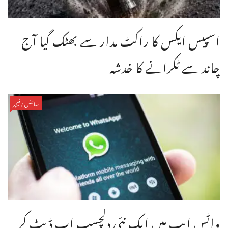
اسپیس ایکس کا راکٹ مدار سے بھٹک گیا آج
چاند سے ٹکرانے کا خدشہ
سائنس/فیچر
واٹس ایپ میں ایک نئی دلچسپ اپ ڈیٹ کر