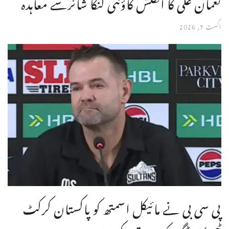
نعمان علی کا انگلش کاؤنٹی لنکا شائرسے معاہدہ
اگست 7, 2026
پی سی بی نے مائیکل اسمتھ کو پاکستان کرکٹ