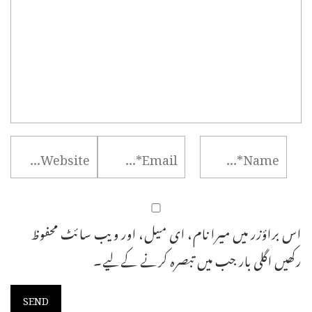
اس براؤزر میں میرا نام، ای میل، اور ویب سائٹ محفوظ
رکھیں اگلی بار جب میں تبصرہ کرنے کےلیے۔