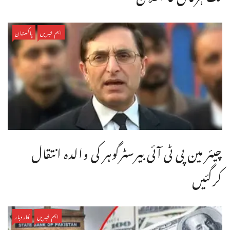
اہم خبریں
پاکستان
چیئر مین پی ٹی آئی بیرسٹرگوہر کی والدہ انتقال
کرگئیں
اہم خبریں
کاروبار