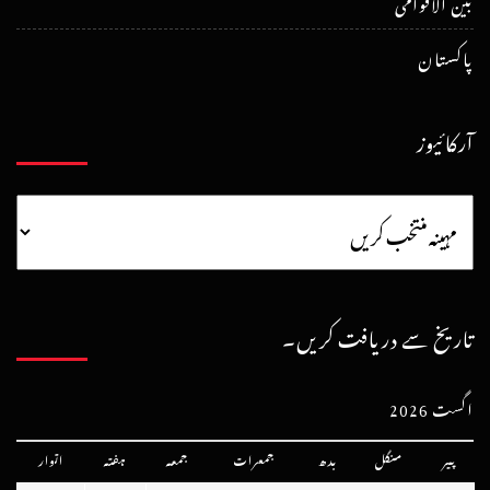
بین الاقوامی
پاکستان
آرکائیوز
تاریخ سے دریافت کریں۔
اگست 2026
پیر
منگل
بدھ
جمعرات
جمعہ
ہفتہ
اتوار