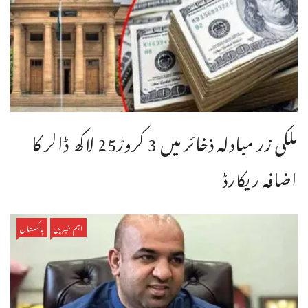
ملکی زر مبادلہ ذخائر میں 3 کروڑ25 لاکھ ڈالر کا
اضافہ ریکارڈ
اہم خبریں
پاکستان