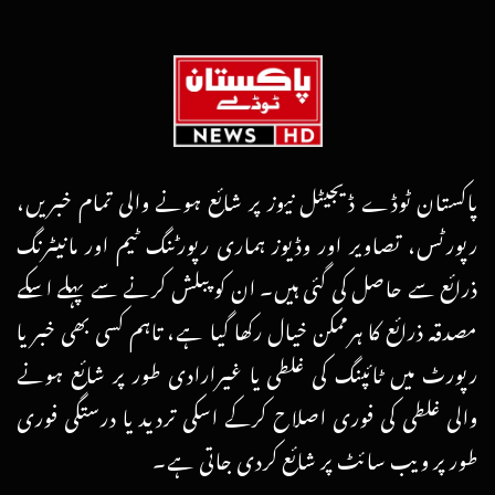
پاکستان ٹوڈے ڈیجیٹل نیوز پر شائع ہونے والی تمام خبریں،
رپورٹس، تصاویر اور وڈیوز ہماری رپورٹنگ ٹیم اور مانیٹرنگ
ذرائع سے حاصل کی گئی ہیں۔ ان کو پبلش کرنے سے پہلے اسکے
مصدقہ ذرائع کا ہرممکن خیال رکھا گیا ہے، تاہم کسی بھی خبر یا
رپورٹ میں ٹائپنگ کی غلطی یا غیرارادی طور پر شائع ہونے
والی غلطی کی فوری اصلاح کرکے اسکی تردید یا درستگی فوری
طور پر ویب سائٹ پر شائع کردی جاتی ہے۔