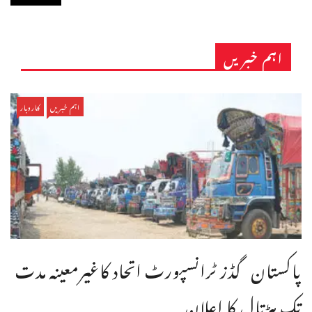
اہم خبریں
اہم خبریں
کاروبار
پاکستان گڈز ٹرانسپورٹ اتحاد کاغیرمعینہ مدت
تک ہڑتال کا اعلان