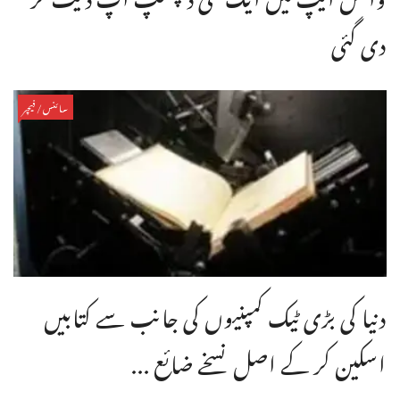
دی گئی
سائنس/فیچر
دنیا کی بڑی ٹیک کمپنیوں کی جانب سے کتابیں
اسکین کر کے اصل نسخے ضائع ...