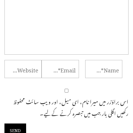
اس براؤزر میں میرا نام، ای میل، اور ویب سائٹ محفوظ
رکھیں اگلی بار جب میں تبصرہ کرنے کےلیے۔