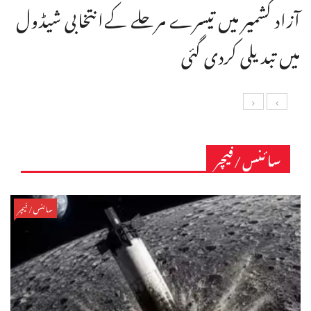
آزاد کشمیر میں تیسرے مرحلے کےانتخابی شیڈول
میں تبدیلی کردی گئی
سائنس/فیچر
سائنس/فیچر