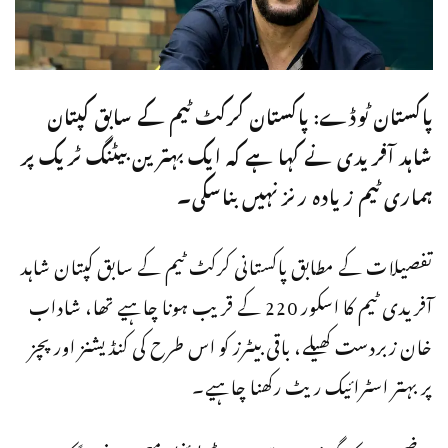
پاکستان ٹوڈے: پاکستان کرکٹ ٹیم کے سابق کپتان
شاہد آفریدی نے کہا ہے کہ ایک بہترین بیٹنگ ٹریک پر
ہماری ٹیم زیادہ رنز نہیں بناسکی۔
تفصیلات کے مطابق پاکستانی کرکٹ ٹیم کے سابق کپتان شاہد
آفریدی ٹیم کا اسکور 220 کے قریب ہونا چاہیے تھا، شاداب
خان زبردست کھیلے، باقی بیٹرز کو اس طرح کی کنڈیشنز اور پچز
پر بہتر اسٹرائیک ریٹ رکھنا چاہیے۔