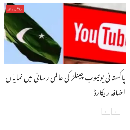
سائنس/فیچر
پاکستانی یوٹیوب چینلز کی عالمی رسائی میں نمایاں
اضافہ ریکارڈ