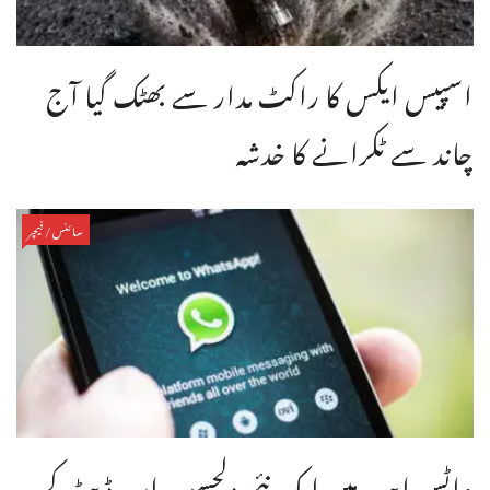
اسپیس ایکس کا راکٹ مدار سے بھٹک گیا آج
چاند سے ٹکرانے کا خدشہ
سائنس/فیچر
واٹس ایپ میں ایک نئی دلچسپ اپ ڈیٹ کر