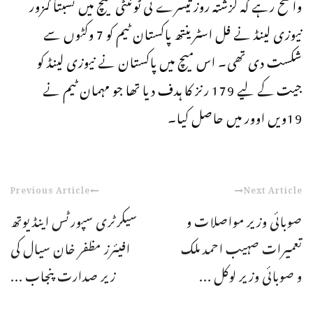
واضح رہے کہ گزشتہ روز تیسرے ٹی ٹوئنٹی میچ میں نسبتاً کمزور
نیوزی لینڈ نے فل اسٹرینتھ پاکستان ٹیم کو 7 وکٹوں سے
شکست دی تھی۔ اس میچ میں پاکستان نے نیوزی لینڈ کو
جیت کے لیے 179 رنز کا ہدف دیا تھا جو مہمان ٹیم نے
19ویں اوور میں حاصل کیا۔
Previous Article
Next Article
صوبائی وزیر مواصلات و
سیکرٹری سپورٹس اینڈ یوتھ
تعمیرات صہیب احمد ملک
افیئرز مظفر خان سیال کی
و صوبائی وزیر لوکل ...
زیر صدارت پنجاب ...