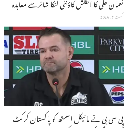
نعمان علی کا انگلش کاؤنٹی لنکا شائرسے معاہدہ
اگست 7, 2026
پی سی بی نے مائیکل اسمتھ کو پاکستان کرکٹ