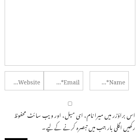
اس براؤزر میں میرا نام، ای میل، اور ویب سائٹ محفوظ
رکھیں اگلی بار جب میں تبصرہ کرنے کےلیے۔