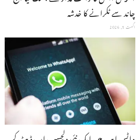
چاند سے ٹکرانے کا خدشہ
اگست 5, 2026
واٹس ایپ میں ایک نئی دلچسپ اپ ڈیٹ کر