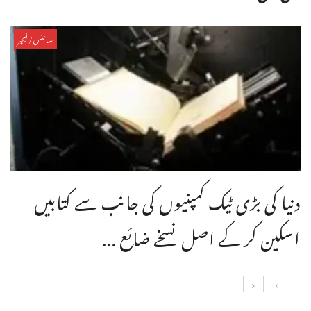
سائنس/فیچر
دنیا کی بڑی ٹیک کمپنیوں کی جانب سے کتابیں
اسکین کر کے اصل نسخے ضائع ...