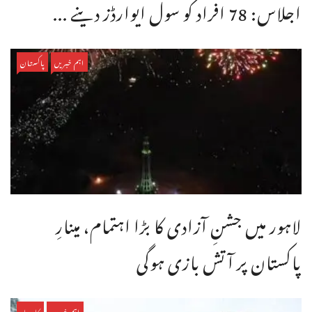
اجلاس: 78 افراد کو سول ایوارڈز دینے ...
اہم خبریں
پاکستان
لاہور میں جشنِ آزادی کا بڑا اہتمام، مینارِ
پاکستان پر آتش بازی ہوگی
اہم خبریں
کاروبار