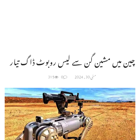
چین میں مشین گن سے لیس روبوٹ ڈاگ تیار
مئی 30, 2024
0
315