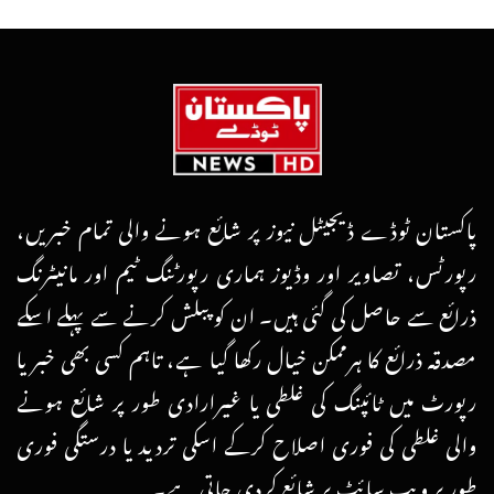
پاکستان ٹوڈے ڈیجیٹل نیوز پر شائع ہونے والی تمام خبریں،
رپورٹس، تصاویر اور وڈیوز ہماری رپورٹنگ ٹیم اور مانیٹرنگ
ذرائع سے حاصل کی گئی ہیں۔ ان کو پبلش کرنے سے پہلے اسکے
مصدقہ ذرائع کا ہرممکن خیال رکھا گیا ہے، تاہم کسی بھی خبر یا
رپورٹ میں ٹائپنگ کی غلطی یا غیرارادی طور پر شائع ہونے
والی غلطی کی فوری اصلاح کرکے اسکی تردید یا درستگی فوری
طور پر ویب سائٹ پر شائع کردی جاتی ہے۔