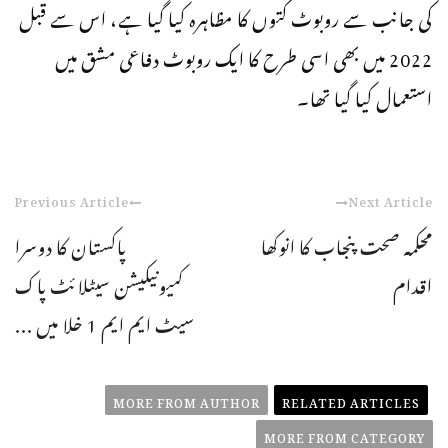
کی جانب سے روبوٹ کتوں کا مظاہرہ کیا گیا ہے، اس سے قبل
2022 میں بھی اسی طرح کا ایک روبوٹ دفاعی مشق میں
استعمال کیا گیا تھا۔
Previous Article
Next Article
محکمہ صحت پنجاب کا انوکھا
پاکستان کا دوسرا
اقدام
کمیونیکیشن سیٹلائٹ پاک
سیٹ ایم ایم 1 خلا میں ...
MORE FROM AUTHOR
RELATED ARTICLES
MORE FROM CATEGORY