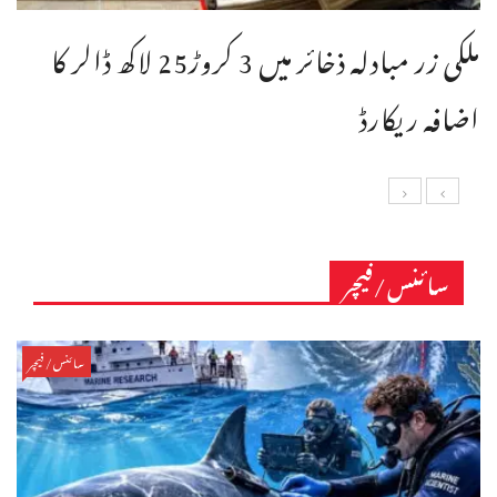
ملکی زر مبادلہ ذخائر میں 3 کروڑ25 لاکھ ڈالر کا
اضافہ ریکارڈ
سائنس/فیچر
سائنس/فیچر