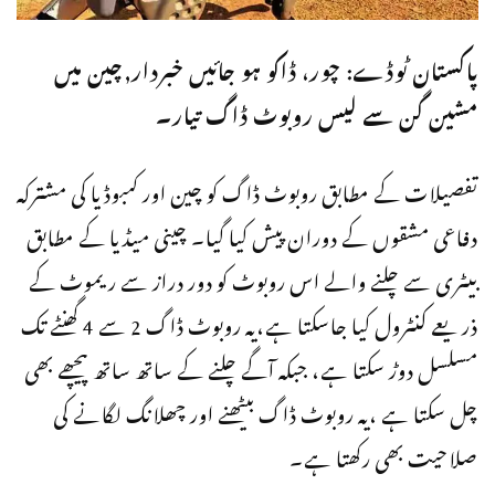
پاکستان ٹوڈے: چور، ڈاکو ہو جائیں خبردار,چین میں
مشین گن سے لیس روبوٹ ڈاگ تیار۔
تفصیلات کے مطابق روبوٹ ڈاگ کو چین اور کمبوڈیا کی مشترکہ
دفاعی مشقوں کے دوران پیش کیا گیا۔ چینی میڈیا کے مطابق
بیٹری سے چلنے والے اس روبوٹ کو دور دراز سے ریموٹ کے
ذریعے کنٹرول کیا جاسکتا ہے،یہ روبوٹ ڈاگ 2 سے 4 گھنٹے تک
مسلسل دوڑ سکتا ہے، جبکہ آگے چلنے کے ساتھ ساتھ پیچھے بھی
چل سکتا ہے ،یہ روبوٹ ڈاگ بیٹھنے اور چھلانگ لگانے کی
صلاحیت بھی رکھتا ہے۔