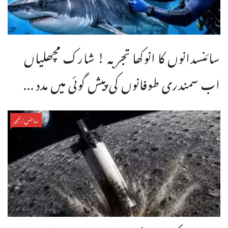
سائنسدانوں کا انوکھا تجربہ ! شارک مچھلیاں
اب سمندری طوفانوں کی پیش گوئی میں مدد ...
سائنس/فیچر