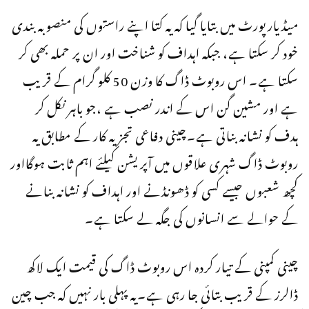
میڈیارپورٹ میں بتایا گیا کہ یہ کتا اپنے راستوں کی منصوبہ بندی
خود کر سکتا ہے، جبکہ اہداف کو شناخت اور ان پر حملہ بھی کر
سکتا ہے۔ اس روبوٹ ڈاگ کا وزن 50 کلو گرام کے قریب
ہے اور مشین گن اس کے اندر نصب ہے ،جو باہر نکل کر
ہدف کو نشانہ بناتی ہے۔چینی دفاعی تجزیہ کار کے مطابق یہ
روبوٹ ڈاگ شہری علاقوں میں آپریشن کیلئے اہم ثابت ہوگااور
کچھ شعبوں جیسے کسی کو ڈھونڈنے اور اہداف کو نشانہ بنانے
کے حوالے سے انسانوں کی جگہ لے سکتا ہے۔
چینی کمپنی کے تیار کردہ اس روبوٹ ڈاگ کی قیمت ایک لاکھ
ڈالرز کے قریب بتائی جا رہی ہے۔یہ پہلی بار نہیں کہ جب چین