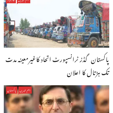
پاکستان گڈز ٹرانسپورٹ اتحاد کاغیرمعینہ مدت
تک ہڑتال کا اعلان
اہم خبریں
پاکستان