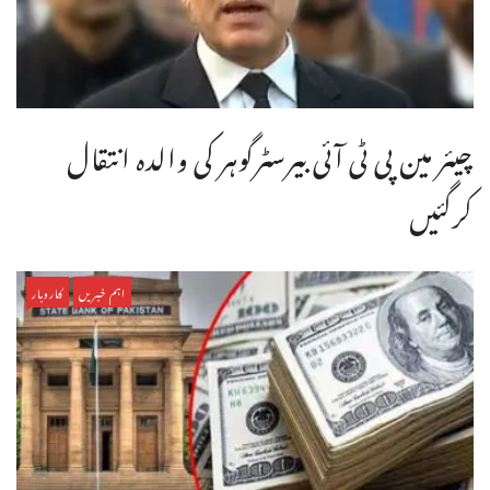
چیئر مین پی ٹی آئی بیرسٹرگوہر کی والدہ انتقال
کرگئیں
اہم خبریں
کاروبار