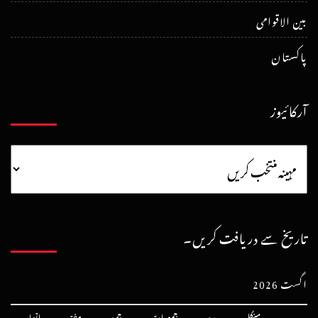
بین الاقوامی
پاکستان
آرکائیوز
تاریخ سے دریافت کریں۔
اگست 2026
پیر
منگل
بدھ
جمعرات
جمعہ
ہفتہ
اتوار