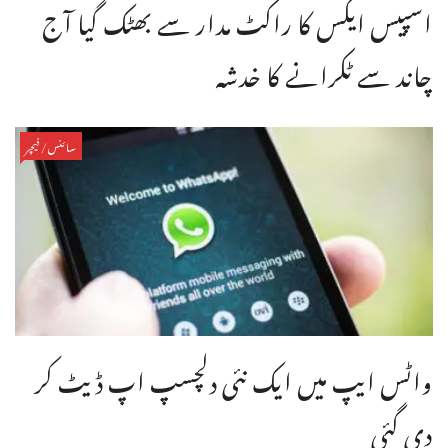
اسپیس ایکس کا راکٹ مدار سے بھٹک گیا آج
چاند سے ٹکرانے کا خدشہ
سائنس/فیچر
واٹس ایپ میں ایک نئی دلچسپ اپ ڈیٹ کر
دی گئی