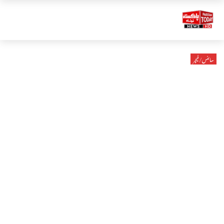
سائنس/فیچر