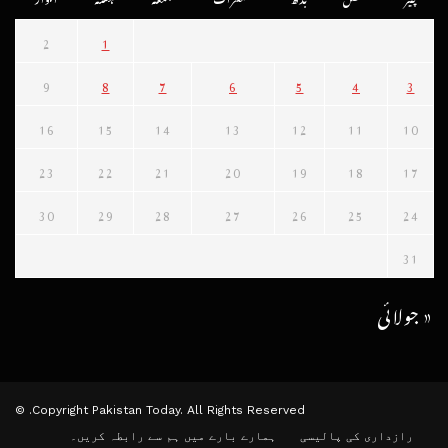
2
1
9
8
7
6
5
4
3
16
15
14
13
12
11
10
23
22
21
20
19
18
17
30
29
28
27
26
25
24
31
« جولائی
Copyright Pakistan Today. All Rights Reserved. ©
رازداری کی پالیسی
ہمارے بارے میں
ہم سے رابطہ کریں۔