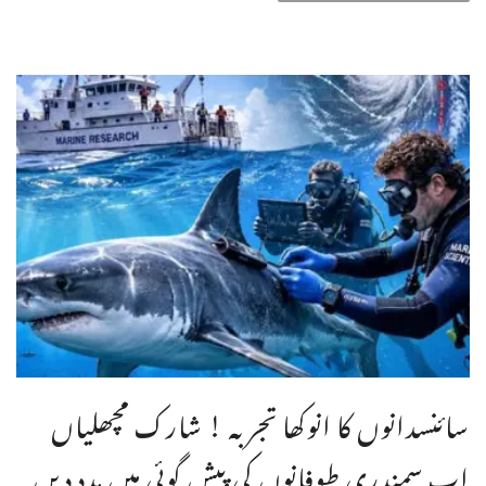
سائنسدانوں کا انوکھا تجربہ ! شارک مچھلیاں
اب سمندری طوفانوں کی پیش گوئی میں مدد دیں