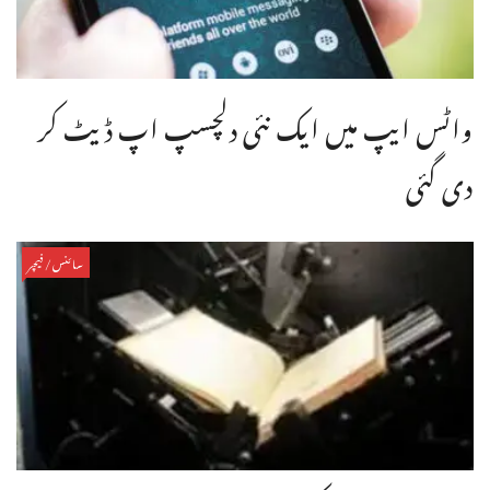
واٹس ایپ میں ایک نئی دلچسپ اپ ڈیٹ کر
دی گئی
سائنس/فیچر