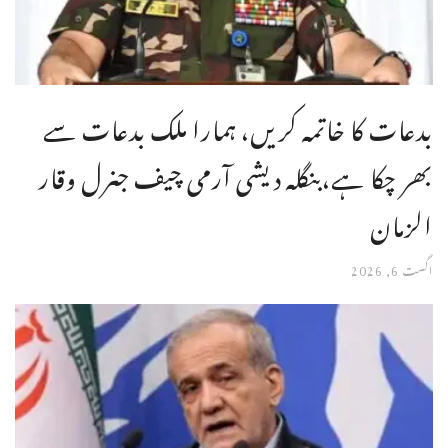
بدعات کا خاتمہ کریں، ہمارا ملک بدعات سے
بھر چکا ہے،بنگله دیشی آرمی چیف جنرل وقار
الزمان
اگست 6, 2026