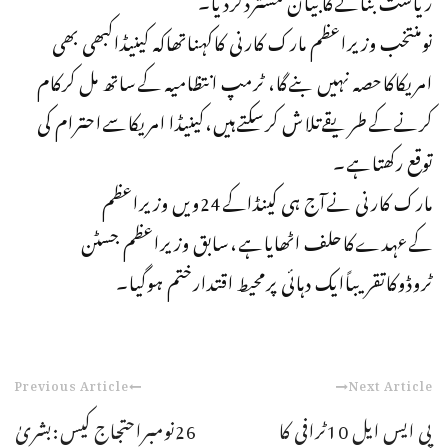
نومنتخب وزیراعظم مارک کارنی کاکہناتھاکہ کینیڈاکبھی بھی
امریکاکاحصہ نہیں بنےگا، ٹرمپ انتظامیہ کےساتھ مل کرکام
کرنےکےطریقےتلاش کرسکتےہیں،کینیڈا امریکاسےاحترام کی
توقع رکھتاہے۔
مارک کارنی نےآج ہی کینڈاکے24ویں وزیراعظم
کےعہدےکاحلف اٹھایاہے،سابق وزیراعظم جسٹن
ٹروڈوکاتقریباًایک دہائی پرمحیط اقتدارختم ہوگیا۔
Previous Article
Next Article
پی ایس ایل 10ٹرافی کا
26نومبراحتجاج کیس:بشریٰ