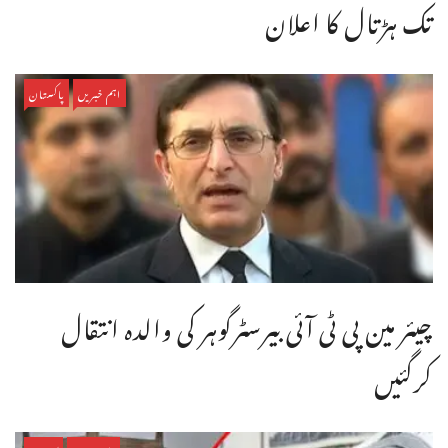
تک ہڑتال کا اعلان
اہم خبریں
پاکستان
چیئر مین پی ٹی آئی بیرسٹرگوہر کی والدہ انتقال
کرگئیں