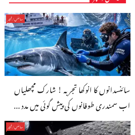
سائنس/فیچر
سائنسدانوں کا انوکھا تجربہ ! شارک مچھلیاں
اب سمندری طوفانوں کی پیش گوئی میں مدد ...
سائنس/فیچر