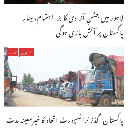
لاہور میں جشنِ آزادی کا بڑا اہتمام، مینارِ
پاکستان پر آتش بازی ہوگی
اہم خبریں
کاروبار
پاکستان گڈز ٹرانسپورٹ اتحاد کاغیرمعینہ مدت