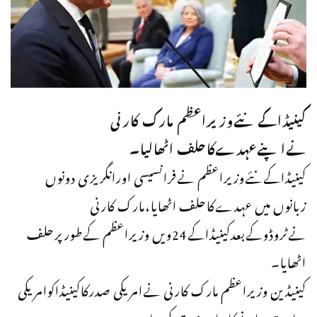
کینیڈاکےنئےوزیراعظم مارک کارنی
نےاپنےعہدےکاحلف اٹھالیا۔
کینیڈاکےنئےوزیراعظم نےفرانسیسی اورانگریزی دونوں
زبانوں میں عہدےکاحلف اٹھایا،مارک کارنی
نےٹروڈوکےبعدکینیڈاکے24ویں وزیراعظم کےطورپرحلف
اٹھایا۔
کینیڈین وزیراعظم مارک کارنی نےامریکی صدرکاکینیڈاکوامریکی
ریاست بنانےکابیان مستردکردیا۔