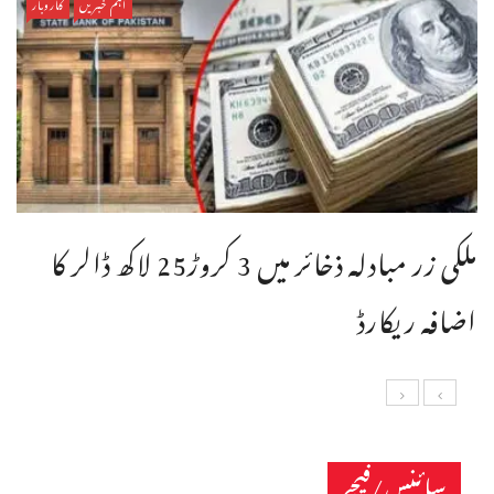
اہم خبریں
کاروبار
ملکی زر مبادلہ ذخائر میں 3 کروڑ25 لاکھ ڈالر کا
اضافہ ریکارڈ
سائنس/فیچر