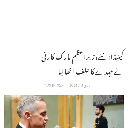
کینیڈا:نئےوزیراعظم مارک کارنی
نےعہدےکاحلف اٹھالیا
مارچ 15, 2025
0
135