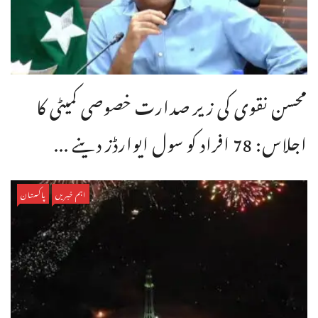
محسن نقوی کی زیر صدارت خصوصی کمیٹی کا
اجلاس: 78 افراد کو سول ایوارڈز دینے ...
اہم خبریں
پاکستان