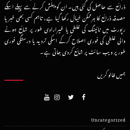
ذرائع سے حاصل کی گئی ہیں۔ ان کو پبلش کرنے سے پہلے اسکے
مصدقہ ذرائع کا ہرممکن خیال رکھا گیا ہے، تاہم کسی بھی خبر یا
رپورٹ میں ٹائپنگ کی غلطی یا غیرارادی طور پر شائع ہونے
والی غلطی کی فوری اصلاح کرکے اسکی تردید یا درستگی فوری
طور پر ویب سائٹ پر شائع کردی جاتی ہے۔
ہمیں فالو کریں
Uncategorized