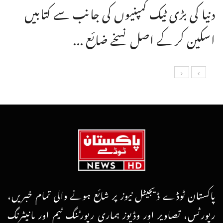
دنیا کی بڑی ٹیک کمپنیوں کی جانب سے کتابیں
اسکین کر کے اصل نسخے ضائع ...
پاکستان ٹوڈے ڈیجیٹل نیوز پر شائع ہونے والی تمام خبریں،
رپورٹس، تصاویر اور وڈیوز ہماری رپورٹنگ ٹیم اور مانیٹرنگ