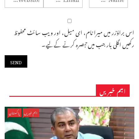
اس براؤزر میں میرا نام، ای میل، اور ویب سائٹ محفوظ
رکھیں اگلی بار جب میں تبصرہ کرنے کےلیے۔
اہم خبریں
اہم خبریں
پاکستان