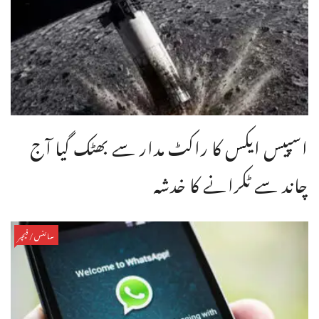
اسپیس ایکس کا راکٹ مدار سے بھٹک گیا آج
چاند سے ٹکرانے کا خدشہ
سائنس/فیچر