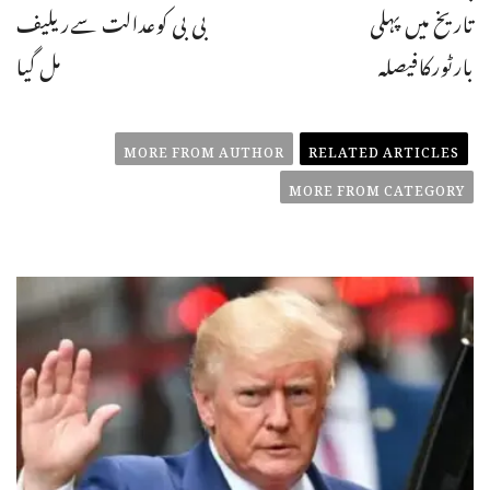
تاریخ میں پہلی
بی بی کوعدالت سےریلیف
بارٹورکافیصلہ
مل گیا
MORE FROM AUTHOR
RELATED ARTICLES
MORE FROM CATEGORY