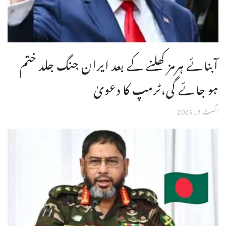
آبنائے ہرمز کھلنے کے بعد ایران جنگ جلد ختم
ہو جائے گی،ٹرمپ کا دعویٰ
اگست 7, 2026