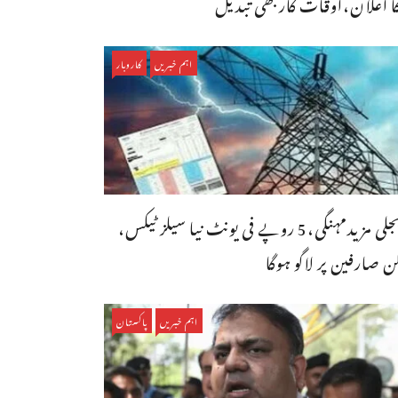
ا اعلان،اوقات کاربھی تبدیل
اہم خبریں
کاروبار
بجلی مزیدمہنگی،5 روپے فی یونٹ نیا سیلز ٹیکس،
ن صارفین پر لاگو ہوگا
اہم خبریں
پاکستان