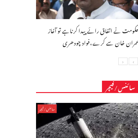
کومت نے اتفاق رائے پیدا کرناہے تو آغاز
مران خان سے کرے،فواد چودھری
سائنس/فیچر
سائنس/فیچر