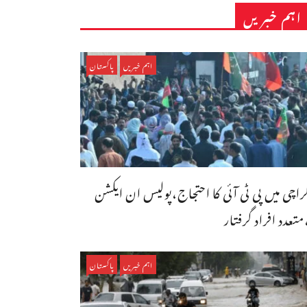
اہم خبریں
اہم خبریں
پاکستان
راچی میں پی ٹی آئی کا احتجاج،پولیس ان ایکشن
متعدد افراد گرفتار
اہم خبریں
پاکستان