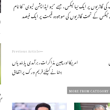
6 سی سی سے 1300 سی سی تک کی گاڑیوں پر ایک نیا ٹیکس، جسے ’نیو ایڈاپشن لیوی‘ کا نام
 ٹیکس کے تحت گاڑیوں کی موجودہ قیمت پر ایک فیصد
ا
س
Previous Article
ہ 13 جون
امریکااورچین مذاکرات،برآمدی پابندیاں
ہٹانےکیلئےفریم ورک پراتفاق
MORE FROM CATEGORY
و
گ