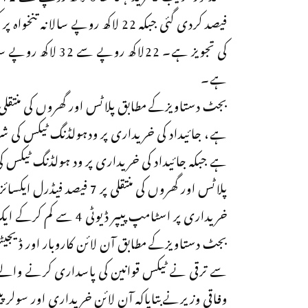
ہے۔
پلاٹس اور گھروں کی منتقلی پر
خریداری پر اسٹامپ پیپر ڈیوٹی 4 سے کم کرکے ایک فیصد کرنے کی تجویز دی گئی ہے۔
سے ترقی نے ٹیکس قوانین کی پاسداری کرنے والے 