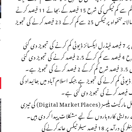
فیصد کردی گئی جبکہ 22 لاکھ روپے سالانہ تنخواہ پر کم سے کم ٹیکس کی شرح 15 فیصد کے بجائے 11 فیصد کرنے
کی تجویز ہے۔ 22لاکھ روپے سے 32 لاکھ روپے سالانہ تنخواہ پر ٹیکس 25 سےکم کرکے 23 فیصد کرنے کی تجویز
ح
ع
بجٹ دستاویزکےمطابق پلاٹس اور گھروں کی منتقلی پر 7 فیصد فیڈرل ایکسائز ڈیوٹی کم کرنے کی تجویز دی گئی
ہے، جائیداد کی خریداری پر ودہولڈنگ ٹیکس کی شرح 4 فیصد سے کم کرکے 2.5 فیصد کرنے کی تجویز دی گئی
ہے جبکہ جائیداد کی خریداری پر ود ہولڈنگ ٹیکس کی 3.5 فیصد شرح کم کرکے 2 فیصد کرنے کی تجویز ہے۔
 7 فیصد فیڈرل ایکسائز ڈیوٹی کم کرنے کی تجویز ہے جبکہ اسلام آباد میں جائیداد کی
بجٹ دستاویزکےمطابق آن لائن کاروبار اور ڈیجیٹل مارکیٹ پلیسز (Digital Market Places) کی تیزی
روایتی کاروباروں کے لیے مشکلات پیدا کر دی ہیں۔
وفاقی وزیرنےبتایاکہ آن لائن خریداری اور سولر پینلز کی درآمد پر 18 فیصد سیلزٹیکس عائدکرنےکی