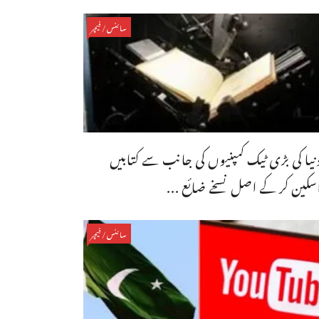
سائنس/فیچر
نیا کی بڑی ٹیک کمپنیوں کی جانب سے کتابیں
سکین کر کے اصل نسخے ضائع ...
سائنس/فیچر