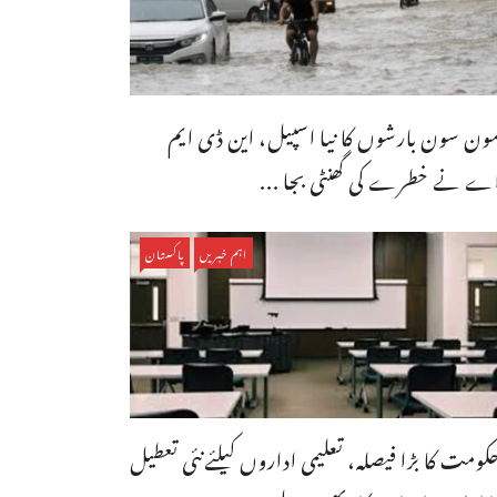
ون سون بارشوں کا نیا اسپیل، این ڈی ایم
ے نے خطرے کی گھنٹی بجا ...
اہم خبریں
پاکستان
کومت کا بڑا فیصلہ، تعلیمی اداروں کیلئےنئی تعطیل