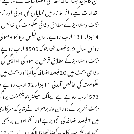
اقدامات کیے، افراط زر میں نمایاں کمی ہوئی اور ترسیلات زر 10 ماہ میں 36
رواں سال 5.9 فیصد تھا جوکہ 8500 ارب روپے بنتا ہے۔
573 ارب روپے ہے، پبلک سیکٹر ڈویلپمنٹ پروگرام کےلیے ایک ہزار ارب کا بجٹ مختص کیا گیا ہے۔
میں 7فیصداضافہ کی تجویزہےاور تنخواہوں پر بھی انکم ٹیکس کی شرح میں کمی کی گئی ہے۔