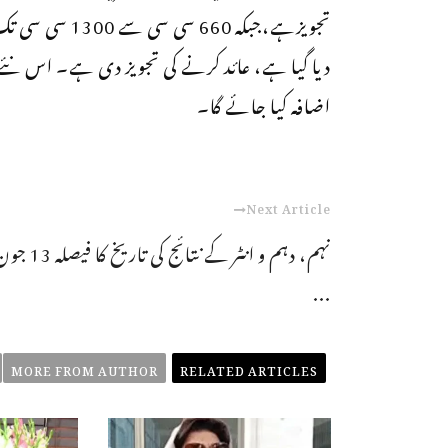
تجویزہے،جبکہ 60
دیا گیا ہے، عائد کرنے کی تجویز دی ہے۔ اس نئے
اضافہ کیا جائے گا۔
Next Article
نہم، دہم و انٹر کے نتائج کی تاریخ کا فیصل
...
MORE FROM AUTHOR
RELATED ARTICLES