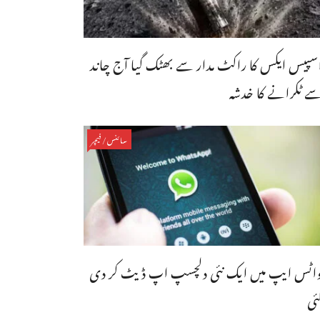
سپیس ایکس کا راکٹ مدار سے بھٹک گیا آج چاند
ے ٹکرانے کا خدشہ
سائنس/فیچر
اٹس ایپ میں ایک نئی دلچسپ اپ ڈیٹ کر دی
ئی