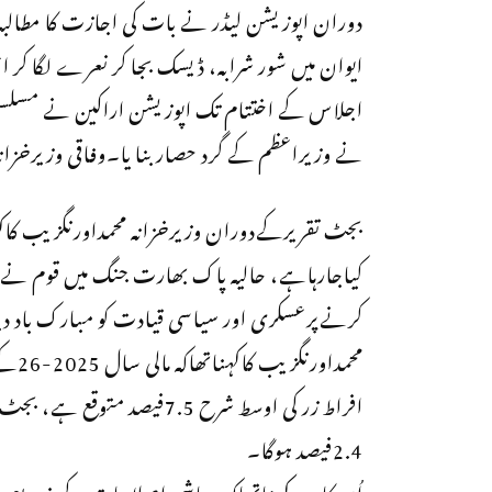
دوران اپوزیشن لیڈر نے بات کی اجازت کا مطالبہ ک
ایوان میں شور شرابہ، ڈیسک بجا کر نعرے لگا کر اح
اجلاس کے اختتام تک اپوزیشن اراکین نے مسلسل
نے وزیراعظم کے گرد حصار بنا یا۔وفاقی وزیرخزا
بجٹ تقریرکےدوران وزیرخزانہ محمداورنگزیب کاکہن
کیاجارہاہے، حالیہ پاک بھارت جنگ میں قوم نے یکج
کرنےپرعسکری اور سیاسی قیادت کو مبارک باد دیتا
2.4فیصد ہوگا۔
اُن کامزیدکہناتھاکہ معاشی اصلاحات کے ذریعے مع