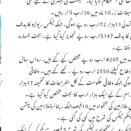
ک
ارب ڈالر رہیں۔
بجٹ دستاویز کےمطابق وفاقی حکومت کی خالص آمدنی11ہزار 72ارب روپے ہوگی، جبکہ ٹیکس ریونیو کا ہدف
14ہزار 131 ارب روپے، نان ٹیکس ریونیو وصولی کا ہدف 5147ارب روپے تجویز کیا گیا ہے، بجٹ خسارہ
بجٹ دستاویزکےمطابق قرض پر سود کی ادائیگی کی مد میں 8207 ارب روپے مختص کیے گئے ہیں، رواں سال
دفاعی بجٹ میں 20فیصداضافہ کیاگیااور بجٹ میں دفاع کیلئے 2550 ارب روپے رکھے گئے ہیں۔ وفاقی
حکومت کی خالص آمدنی 11 ہزار 72 ارب روپے ہوگی جبکہ وفاقی حکومت کے کل اخراجات کا تخمینہ 17ہزار
ک
بجٹ تقریر کےدوران وزیرخزانہ نےبتایاکہ سرکاری ملازمین کی تنخواہ میں 10فیصدجبکہ ریٹائرڈملازمین کی پنشن
محمداورنگزیب کامزیدکہناتھا 6 لاکھ روپے سے 12لاکھ روپے تنخواہ پر ٹیکس کی شرح 5 فیصد سے کم کرکے ایک