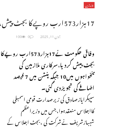
تازہ ترین
17ہزار573ارب روپےکا بجٹ پیش،تنخواہوں میں10،پنشن میں 7 فیصد اضافہ
جون 11, 2025
0
100
وفاقی حکومت نے17ہزار573ارب روپےکا
بجٹ پیش کردیا،سرکاری ملازمین کی
تنخواہوں میں10 جبکہ پنشن میں 7 فیصد
اضافےکی تجویزدی گئی۔
سپیکرایازصادق کی زیرصدارت قومی اسمبلی
کااجلاس منعقدہوا،جس میں وزیراعظم
شہبازشریف نےشرکت کی ،بجٹ اجلاس کے