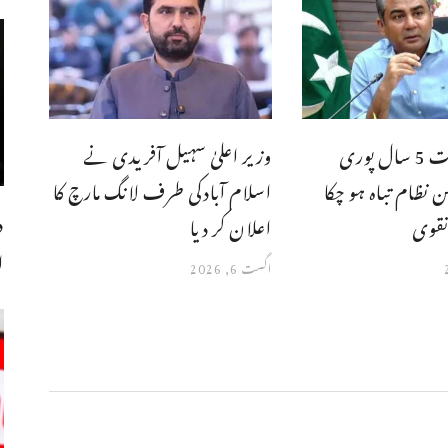
شہباز حکومت 5 سال پوری
وزیر اعلیٰ سہیل آفریدی نے
 نظام تباہ ہو چکا
اسلام آبادکی طرف لانگ مارچ کا
د
نقوی
اعلان کر دیا
ا
اگست 6, 2026