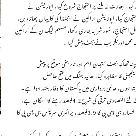
یا، اجازت نہ ملنے پر احتجاج شروع کیا، اپوزیشن نے
تجاج کیا، اپوزیشن اراکین نے ایجنڈا کی کاپیاں پھاڑ دیں،
 احتجاج، شور شرابہ جاری رکھا، مسلم لیگ ن کے اراکین
م
نہ محمداورنگزیب نےبجٹ پیش کیا۔
ا
اتھاکہ بجٹ انتہائی اہم اور تاریخی موقع پرپیش
ہتی کا مظاہرہ کیا، حالیہ جنگ میں فتح حاصل
 ہوں، عالمی برداری میں پاکستان کا وقار بلند ہوا ہے۔
محمداورنگزیب کاکہناتھاکہ مالی سال 2025-26کےلئےاقتصادی ترقی کی شرح4.2فیصد رہنے کا امکان ہے،
افراط زر کی اوسط شرح 7.5فیصد متوقع ہے، بجٹ خسارہ جی ڈی پی کا 3.9فیصد ، پرائمری سرپلس جی ڈی پی کا
ح
اشی استحکام لایا گیا، معیشت کی بہتری کے لیے کئی