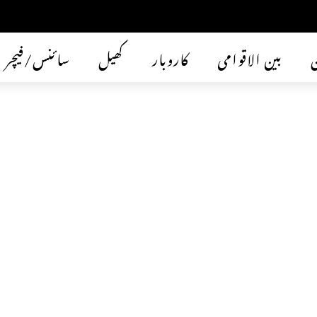
ن
بین الاقوامی
کاروبار
کھیل
سائنس/فیچر