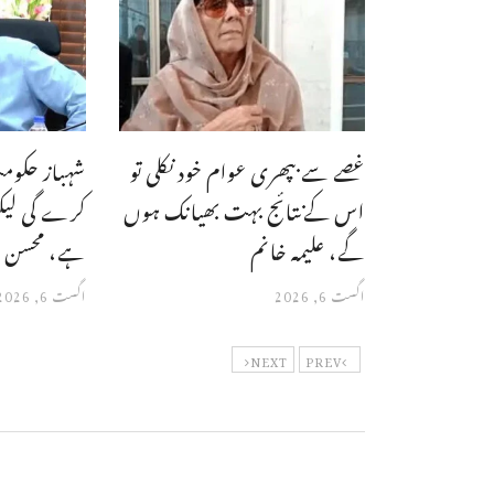
غصے سے بپھری عوام خود نکلی تو
اس کےنتائج بہت بھیانک ہوں
کرے گی لیکن
گے، علیمہ خانم
ہے، محسن 
اگست 6, 2026
اگست 6, 2026
NEXT
PREV