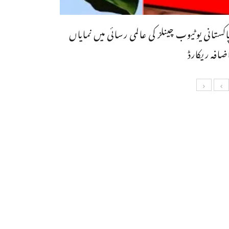
اکستانی یوٹیوب چینلز کی عالمی رسائی میں نمایاں
ضافہ ریکارڈ