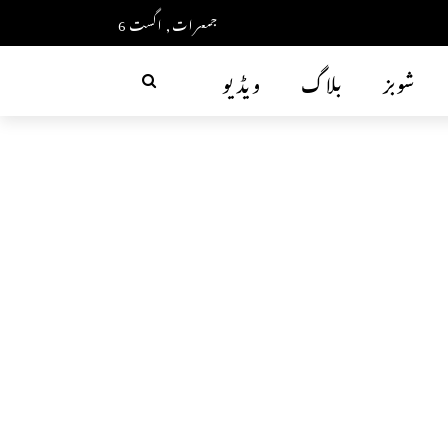
جمعرات, اگست 6
شوبز
بلاگ
ویڈیو