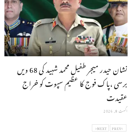
نشان حیدر میجر طفیل محمد شہید کی 68 ویں
برسی ،پاک فوج کا عظیم سپوت کو خراج
عقیدت
اگست 8, 2026
NEXT
PREV