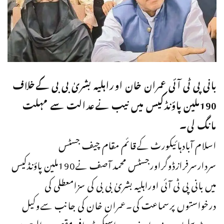
بانی پی ٹی آئی عمران خان اوراہلیہ بشریٰ بی بی کےخلاف
190ملین پاؤنڈکیس میں نیب نےعدالت سے مہلت
مانگ لی۔
اسلام آبادہائیکورٹ کےقائم مقام چیف جسٹس
سردارسرفرازڈوگراورجسٹس محمد آصف نے190ملین پاؤنڈکیس
میں بانی پی ٹی آئی اوراہلیہ بشریٰ بی بی کی سزامعطلی کی
درخواستوں پرسماعت کی۔عمران خان کی جانب سےوکیل
بیرسٹر سلمان صفدر اورنیب پراسیکیوٹررافع مقصودعدالت میں