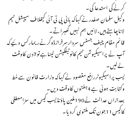
کرنےکی استدعا کی۔
وکیل سلمان صفدرنےکہاکہ بانی پی ٹی آئی کیخلاف سپیشل ٹیم
لاناچاہتےہیں،لائیں ہم نہیں گھبراتے۔
قائم مقام چیف جسٹس سردارسرفرازڈوگرنےریمارکس دئیےکہ
آپ نے پراسیکیوشن ٹیم کانوٹیفکیشن لیناہےتو7دن کاوقت
لےلیں۔
نیب پراسیکیوٹررافع مقصود نےکہاکہ وزارت قانون سےخط
وکتابت ہونی ہے4ہفتوں کاوقت دیں۔
بعدازاں عدالت نے190ملین پاؤنڈنیب کیس میں سزامعطلی
کاکیس11جون تک ملتوی کردیا۔