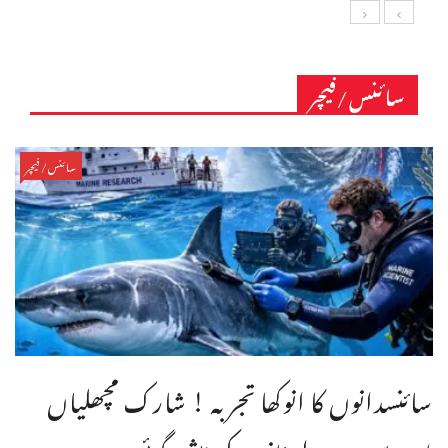
سائنس/فیچر
سائنس/فیچر
سائنسدانوں کا انوکھا تجربہ ! شارک مچھلیاں