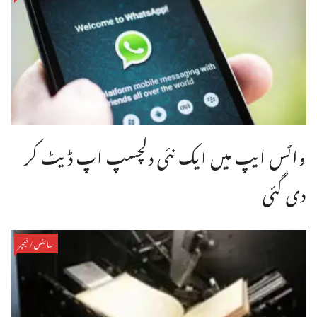
واٹس ایپ میں ایک نئی دلچسپ اپ ڈیٹ کر
دی گئی
سائنس/فیچر