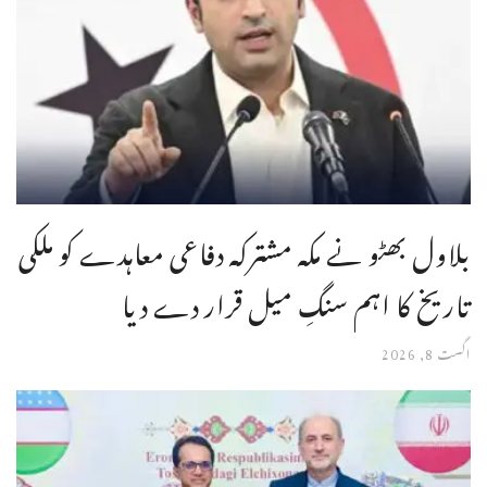
بلاول بھٹو نے مکہ مشترکہ دفاعی معاہدے کو ملکی
تاریخ کا اہم سنگِ میل قرار دے دیا
اگست 8, 2026