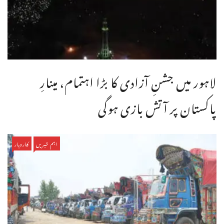
لاہور میں جشنِ آزادی کا بڑا اہتمام، مینارِ
پاکستان پر آتش بازی ہوگی
اہم خبریں
کاروبار