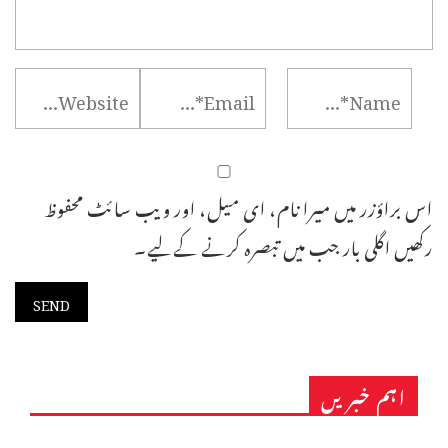
اس براؤزر میں میرا نام، ای میل، اور ویب سائٹ محفوظ
رکھیں اگلی بار جب میں تبصرہ کرنے کےلیے۔
اہم خبریں