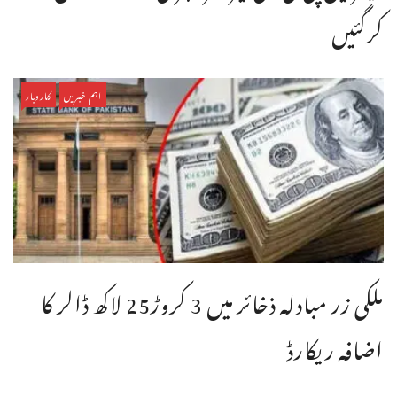
کرگئیں
اہم خبریں
کاروبار
ملکی زر مبادلہ ذخائر میں 3 کروڑ25 لاکھ ڈالر کا
اضافہ ریکارڈ