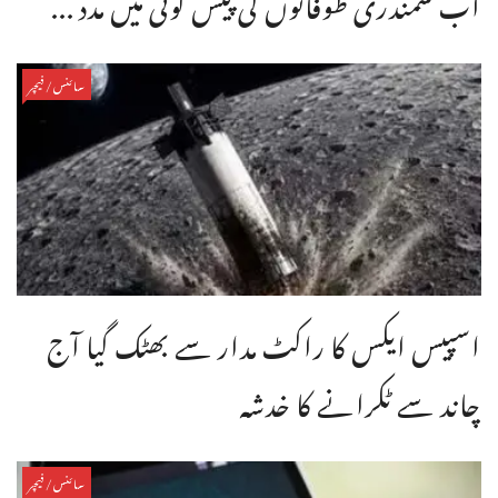
اب سمندری طوفانوں کی پیش گوئی میں مدد ...
سائنس/فیچر
اسپیس ایکس کا راکٹ مدار سے بھٹک گیا آج
چاند سے ٹکرانے کا خدشہ
سائنس/فیچر