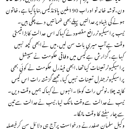
ون،توشہ خانہ ٹو اوراب 190ملین پاؤنڈکیس بنایاگیاہے،خاتون
ہونےکی بنیادپرعدالتیں پہلےبھی ضمانتیں دےچکی ہیں۔
نیب پراسیکیوٹررافع مقصودنےکہاکہ اس عدالت کابڑاقیمتی
وقت ہےآپ میری بات سن لیں،میں نےابھی کچھ نہیں
کہاہے،گزارش ہےکیس میں وفاقی حکومت نےسپیشل
پراسیکیوٹرتعینات کیاتھا،ابھی فیڈرل حکومت نے کوئی بھی
پراسیکیوٹرجنرل تعینات نہیں کیا،مجھےگزشتہ رات اس کیس
کاپتہ چلا،نوٹس رات کوملا۔انہوں نےکہاکہ ہمیں وقت دیں۔
نیب نےعدالت سےوقت مانگ لیا،نیب نےعدالت سےتین
سےچار ہفتے کا وقت مانگا۔
وکیل سلمان صفدرنے درخواست پرآج ہی دلائل سن کرفیصلہ