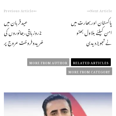
Previous Article
Next Article
پاکستان اوربھارت میں
عیدقربان میں
امن کیلئے بلاول بھٹو
2روزباقی،جانوروں کی
نےتجویزدیدی
خریدوفروخت عروج پر
MORE FROM AUTHOR
RELATED ARTICLES
MORE FROM CATEGORY