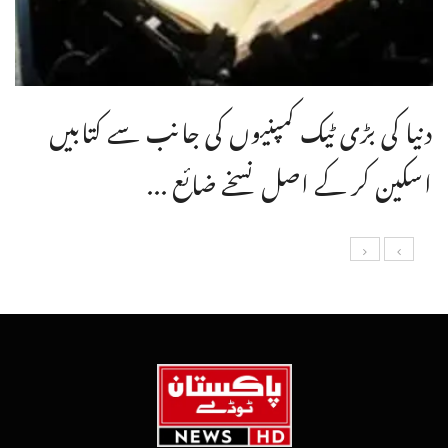
دنیا کی بڑی ٹیک کمپنیوں کی جانب سے کتابیں
اسکین کر کے اصل نسخے ضائع ...