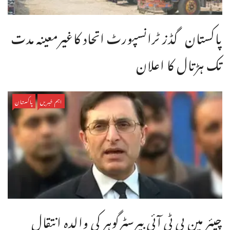
پاکستان گڈز ٹرانسپورٹ اتحاد کاغیرمعینہ مدت
تک ہڑتال کا اعلان
اہم خبریں
پاکستان
چیئر مین پی ٹی آئی بیرسٹرگوہر کی والدہ انتقال