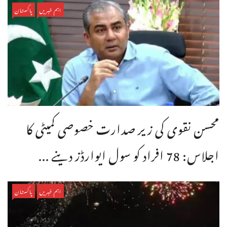
اہم خبریں
پاکستان
محسن نقوی کی زیر صدارت خصوصی کمیٹی کا
اجلاس: 78 افراد کو سول ایوارڈز دینے ...
اہم خبریں
پاکستان