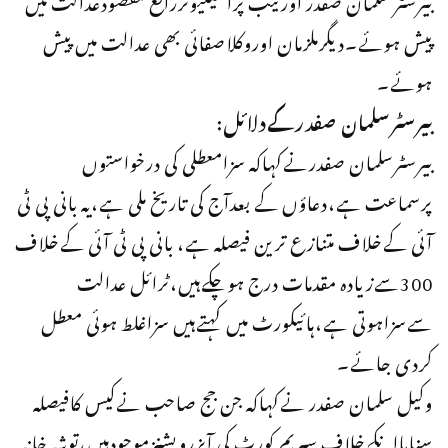
پیش ہوئے۔دیگرملزمان اوروکلاصفائی بھی عدالت میں پیش
ہوئے۔
بیرسٹرسلمان صفدرکےدلائل:
بیرسٹرسلمان صفدرنےکہاکہ سزامعطلی کی درخواستوں
پرسماعت ہے،دعاؤں کے بعدآج کی تاریخ ملی ہے،یہ بانی پی ٹی
آئی کےخلاف متنازع ترین فیصلہ ہے، بانی پی ٹی آئی کےخلاف
300سےزیادہ مقدمات درج ہوچکےہیں،ٹرائل عدالت
سےسزاہوتی ہے،ہائیکورٹ میں کہتےہیں سزاغلط ہوئی معطل
کردی جائے۔
وکیل سلمان صفدر نےکہاکہ جن جج صاحب نےکیس کافیصلہ
سنایاانکےخلاف سپریم کورٹ کی آبزرویشنزموجودہیں،توشہ خانہ