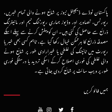
پاکستان ٹوڈے ڈیجیٹل نیوز پر شائع ہونے والی تمام خبریں،
رپورٹس، تصاویر اور وڈیوز ہماری رپورٹنگ ٹیم اور مانیٹرنگ
ذرائع سے حاصل کی گئی ہیں۔ ان کو پبلش کرنے سے پہلے اسکے
مصدقہ ذرائع کا ہرممکن خیال رکھا گیا ہے، تاہم کسی بھی خبر یا
رپورٹ میں ٹائپنگ کی غلطی یا غیرارادی طور پر شائع ہونے
والی غلطی کی فوری اصلاح کرکے اسکی تردید یا درستگی فوری
طور پر ویب سائٹ پر شائع کردی جاتی ہے۔
ہمیں فالو کریں