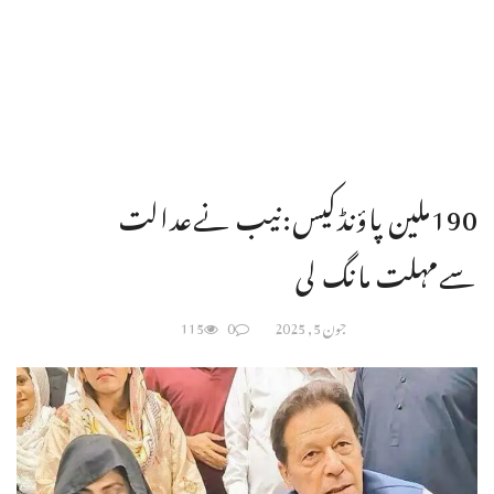
190ملین پاؤنڈکیس:نیب نےعدالت
سےمہلت مانگ لی
جون 5, 2025
0
115