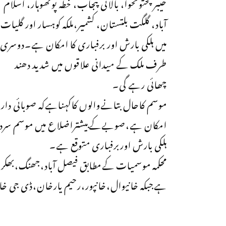
خیبرپختونخوا، بالائی پنجاب، خطہ پوٹھوہار، اسلام
آباد، گلگت بلتستان، کشمیر،ملکہ کوہسار اور گلیات
میں ہلکی بارش اور برفباری کا امکان ہے۔دوسری
طرف ملک کے میدانی علاقوں میں شدید دھند
چھائی رہے گی۔
موسم کاحال بتانےوالوں کاکہناہےکہ صوبائی دار
امکان ہے،صوبےکےبیشتراضلاع میں موسم سرداو
ہلکی بارش اوربرفباری متوقع ہے۔
محکمہ موسمیات کےمطابق فیصل آباد،جھنگ،بھکر،ل
ہےجبکہ خانیوال،خانپور،رحیم یارخان،ڈی جی خا