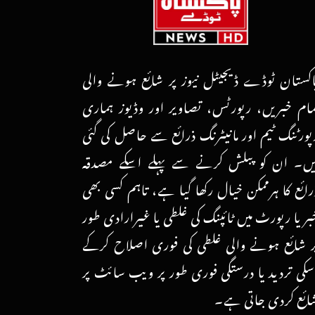
اکستان ٹوڈے ڈیجیٹل نیوز پر شائع ہونے والی
مام خبریں، رپورٹس، تصاویر اور وڈیوز ہماری
پورٹنگ ٹیم اور مانیٹرنگ ذرائع سے حاصل کی گئی
یں۔ ان کو پبلش کرنے سے پہلے اسکے مصدقہ
رائع کا ہرممکن خیال رکھا گیا ہے، تاہم کسی بھی
بر یا رپورٹ میں ٹائپنگ کی غلطی یا غیرارادی طور
ر شائع ہونے والی غلطی کی فوری اصلاح کرکے
سکی تردید یا درستگی فوری طور پر ویب سائٹ پر
ائع کردی جاتی ہے۔