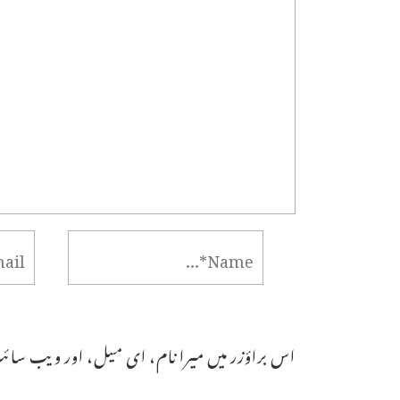
اس براؤزر میں میرا نام، ای میل، اور ویب سائٹ