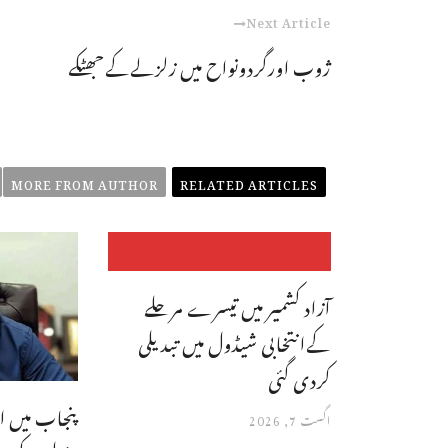
Next Article
ژوب اورگردونواح میں زلزلےکےجھٹکے
MORE FROM AUTHOR
RELATED ARTICLES
آزاد کشمیر میں تیسرے مرحلے
کےانتخابی شیڈول میں تبدیلی
کردی گئی
پنجاب میں ا
اگست 7, 2026