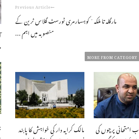
Previous Article
مارگلہ تا ملکہ ٔ کوہسارمری ٹورسٹ گلاس ٹرین کے
منصوبہ میں اہم ...
ا
م
MORE FROM CATEGORY
ب
ب امتحانی پرچوں کی
مالک کرایہ دار کی خواہش کا پابند
چ