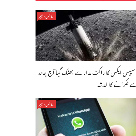
سائنس/فیچر
سپیس ایکس کا راکٹ مدار سے بھٹک گیا آج چاند
ے ٹکرانے کا خدشہ
سائنس/فیچر