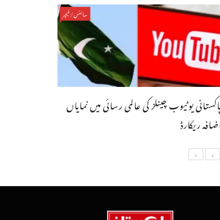
سائنس/فیچر
اکستانی یوٹیوب چینلز کی عالمی رسائی میں نمایاں
ضافہ ریکارڈ