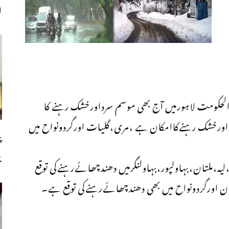
ا
الحکومت لاہورمیں آج بھی موسم سرداورخشک رہنے کا
رخشک رہنےکاامکان ہے ،مری،گلیات اورگردونواح میں
پ
ب
یہ،ملتان،بہاولپور،بہاولنگرمیں دھندچھائےرہنےکی توقع
ن اورگردونواح میں بھی دھندچھائےرہنےکی توقع ہے۔