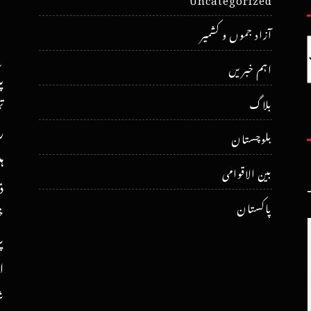
آزاد جموں و کشمیر
اہم خبریں
پ
ت
بلاگ
ر
بلوچستان
ہ
بین الاقوامی
ذ
پاکستان
خ
پ
ا
ش