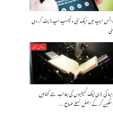
اٹس ایپ میں ایک نئی دلچسپ اپ ڈیٹ کر دی
ئی
سائنس/فیچر
نیا کی بڑی ٹیک کمپنیوں کی جانب سے کتابیں
سکین کر کے اصل نسخے ضائع ...