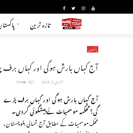
تازہ ترین
پاکستا
پاکستان
آج کہاں بارش ہوگی اور کہاں برف پ
جنوری 6, 2025
0
504
آج کہاں بارش ہوگی اور کہاں برف پڑے
گی؟محکمہ موسمیات نےپیشگوئی کردی۔
محکمہ موسمیات کے مطابق آج شمالی بلوچستان،