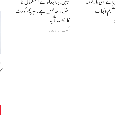
جائے ای مارکنگ
نہیں،جائیداد کے استعمال کا
علیم پنجاب
اختیار حاصل ہے،سپریم کورٹ
کا فیصلہ آگیا
اگست 7, 2026
ا
ک