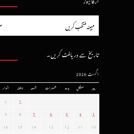
آرکائیوز
تاریخ سے دریافت کریں۔
اگست 2026
پیر
منگل
بدھ
جمعرات
جمعہ
ہفتہ
اتوار
2
1
9
8
7
6
5
4
3
16
15
14
13
12
11
10