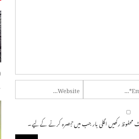
ا
س
 محفوظ رکھیں اگلی بار جب میں تبصرہ کرنے کےلیے۔