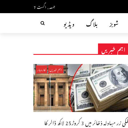
جمعہ, اگست 7
شوبز
بلاگ
ویڈیو
اہم خبریں
اہم خبریں
کاروبار
ملکی زر مبادلہ ذخائر میں 3 کروڑ25 لاکھ ڈالر کا