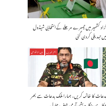
ٓزاد کشمیر میں تیسرے مرحلے کےانتخابی شیڈول
یں تبدیلی کردی گئی
اہم خبریں
بین الاقوامی
دعات کا خاتمہ کریں، ہمارا ملک بدعات سے بھر
کا ہے،بنگله دیشی آرمی چیف جنرل ...