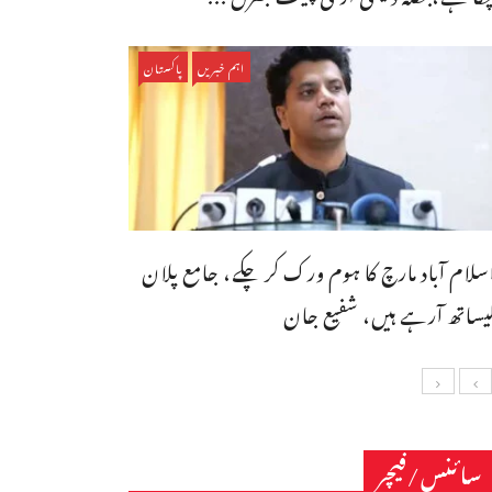
اہم خبریں
پاکستان
سلام آباد مارچ کا ہوم ورک کر چکے، جامع پلان
یساتھ آرہے ہیں، شفیع جان
سائنس/فیچر