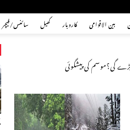
ن
بین الاقوامی
کاروبار
کھیل
سائنس/فیچر
ڑے گی؟موسم کی پیشگوئی