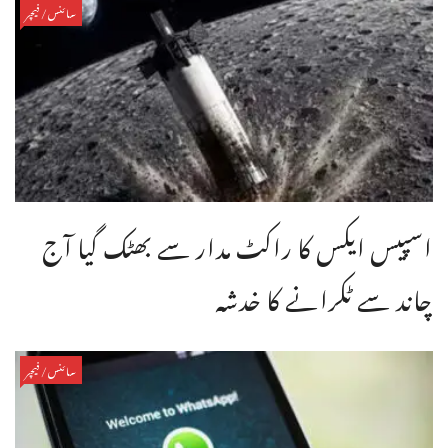
سائنس/فیچر
اسپیس ایکس کا راکٹ مدار سے بھٹک گیا آج
چاند سے ٹکرانے کا خدشہ
سائنس/فیچر