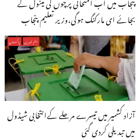
پنجاب میں اب امتحانی پرچوں کی مینول کے
بجائے ای مارکنگ ہوگی،وزیر تعلیم پنجاب
اہم خبریں
پاکستان
آزاد کشمیر میں تیسرے مرحلے کےانتخابی شیڈول
میں تبدیلی کردی گئی