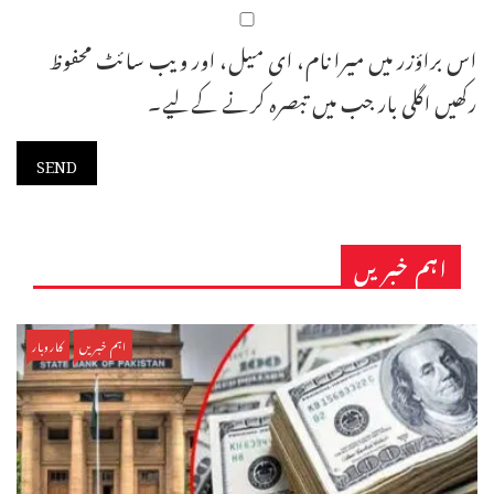
اس براؤزر میں میرا نام، ای میل، اور ویب سائٹ محفوظ
رکھیں اگلی بار جب میں تبصرہ کرنے کےلیے۔
اہم خبریں
اہم خبریں
کاروبار