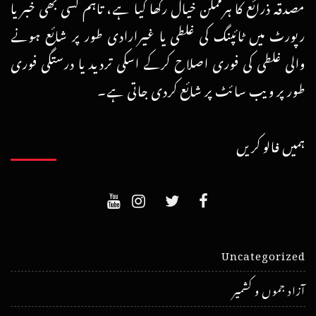
مصدقہ ذرائع کا ہرممکن خیال رکھا گیا ہے، تاہم کسی بھی خبر یا
رپورٹ میں ٹائپنگ کی غلطی یا غیرارادی طور پر شائع ہونے
والی غلطی کی فوری اصلاح کرکے اسکی تردید یا درستگی فوری
طور پر ویب سائٹ پر شائع کردی جاتی ہے۔
ہمیں فالو کریں
Uncategorized
آزاد جموں و کشمیر