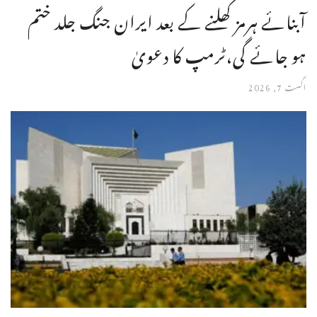
آبنائے ہرمز کھلنے کے بعد ایران جنگ جلد ختم
ہو جائے گی،ٹرمپ کا دعویٰ
اگست 7, 2026