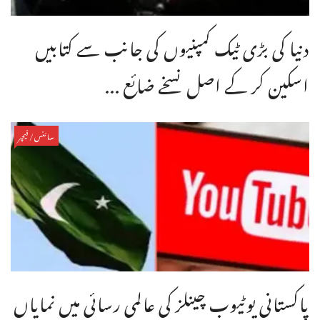
دنیا کی بڑی ٹیک کمپنیوں کی جانب سے کتابیں
اسکین کر کے اصل نسخے ضائع ...
سائنس/فیچر
پاکستانی یوٹیوب چینلز کی عالمی رسائی میں نمایاں