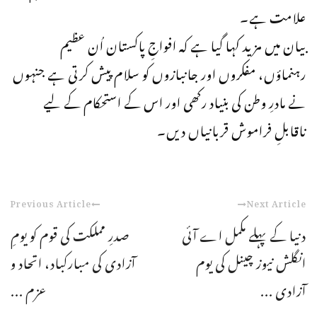
علامت ہے۔
بیان میں مزید کہا گیا ہے کہ افواجِ پاکستان اُن عظیم
رہنماؤں، مفکروں اور جانبازوں کو سلام پیش کرتی ہے جنہوں
نے مادرِ وطن کی بنیاد رکھی اور اس کے استحکام کے لیے
ناقابلِ فراموش قربانیاں دیں۔
Previous Article
Next Article
دنیا کے پہلے مکمل اے آئی
صدرِ مملکت کی قوم کو یومِ
انگلش نیوز چینل کی یوم
آزادی کی مبارکباد، اتحاد و
آزادی ...
عزم ...