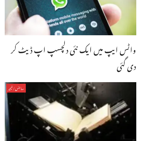
واٹس ایپ میں ایک نئی دلچسپ اپ ڈیٹ کر
دی گئی
سائنس/فیچر