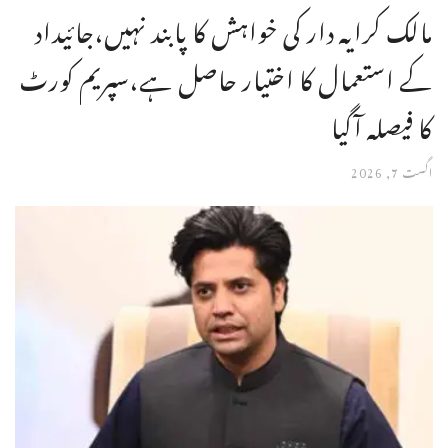
مالک کرایہ دار کی خواہش کا پابند نہیں،جائیداد
کے استعمال کا اختیار حاصل ہے،سپریم کورٹ
کا فیصلہ آگیا
اگست 7, 2026