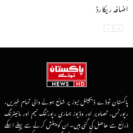
اضافہ ریکارڈ
پاکستان ٹوڈے ڈیجیٹل نیوز پر شائع ہونے والی تمام خبریں،
رپورٹس، تصاویر اور وڈیوز ہماری رپورٹنگ ٹیم اور مانیٹرنگ
ذرائع سے حاصل کی گئی ہیں۔ ان کو پبلش کرنے سے پہلے اسکے