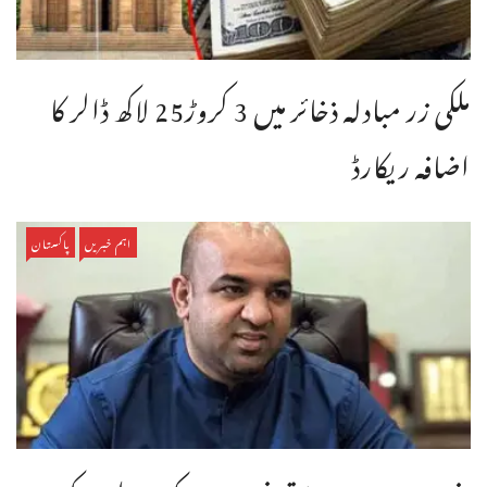
ملکی زر مبادلہ ذخائر میں 3 کروڑ25 لاکھ ڈالر کا
اضافہ ریکارڈ
اہم خبریں
پاکستان