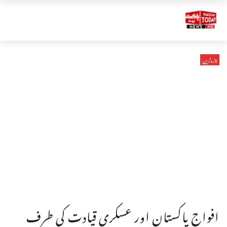
تازہ ترین
افواجِ پاکستان اور عسکری قیادت کی طرف