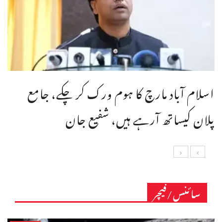
اسلام آباد مارچ کا ہوم ورک کر چکے، جامع
پلان کیساتھ آرہے ہیں، شفیع جان
سائنس/فیچر