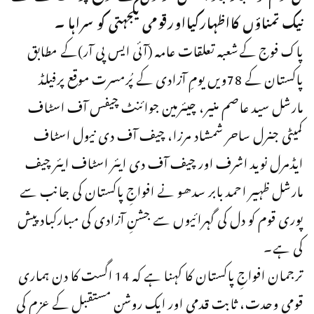
نیک تمناؤں کااظہارکیااورقومی یکجہتی کو سراہا ۔
پاک فوج کےشعبہ تعلقات عامہ (آئی ایس پی آر)کے مطابق
پاکستان کے 78ویں یومِ آزادی کے پُرمسرت موقع پرفیلڈ
مارشل سید عاصم منیر، چیئرمین جوائنٹ چیفس آف اسٹاف
کمیٹی جنرل ساحر شمشاد مرزا، چیف آف دی نیول اسٹاف
ایڈمرل نوید اشرف اور چیف آف دی ایئر اسٹاف ایئر چیف
مارشل ظہیر احمد بابر سدھو نے افواجِ پاکستان کی جانب سے
پوری قوم کو دل کی گہرائیوں سے جشنِ آزادی کی مبارکباد پیش
کی ہے۔
ترجمان افواجِ پاکستان کا کہنا ہے کہ 14 اگست کا دن ہماری
قومی وحدت، ثابت قدمی اور ایک روشن مستقبل کے عزم کی