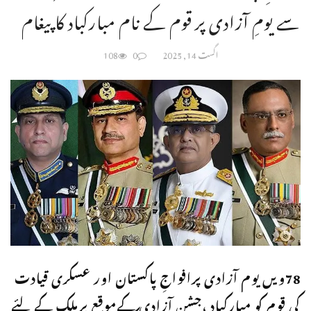
سے یومِ آزادی پر قوم کے نام مبارکباد کا پیغام
اگست 14, 2025
0
108
78ویں یوم آزادی پرافواجِ پاکستان اور عسکری قیادت
کی قوم کو مبارکباد ،جشن آزادی کےموقع پرملک کےلئے