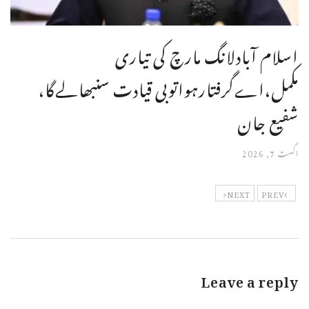
اسلام آبادلانگ مارچ کی تیاری
مکمل،اےگرفتارہواتوبی قیادت سنبھالےگا،
شفیع جان
اگست 7, 2026
NEXT
PREV
Leave a reply