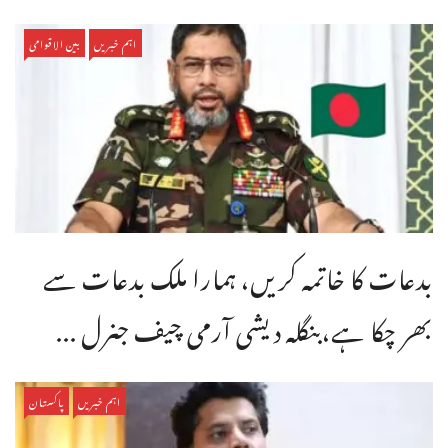
اہم خبریں
بین الاقوامی
بدعات کا خاتمہ کریں، ہمارا ملک بدعات سے
بھر چکا ہے،بنگله دیشی آرمی چیف جنرل ...
اہم خبریں
پاکستان