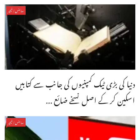
سائنس/فیچر
دنیا کی بڑی ٹیک کمپنیوں کی جانب سے کتابیں
اسکین کر کے اصل نسخے ضائع ...
سائنس/فیچر