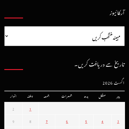
آرکائیوز
تاریخ سے دریافت کریں۔
اگست 2026
پیر
منگل
بدھ
جمعرات
جمعہ
ہفتہ
اتوار
2
1
9
8
7
6
5
4
3