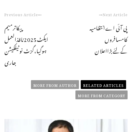
Previous Article
Next Article
پی آئی اےانتظامیہ
پیکاترمیم
کامسافروں
ایکٹ2025نافذالعمل
کےلئےبڑااعلان
ہوگیا،گزٹ نوٹیفکیشن
جاری
MORE FROM AUTHOR
RELATED ARTICLES
MORE FROM CATEGORY