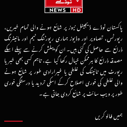
پاکستان ٹوڈے ڈیجیٹل نیوز پر شائع ہونے والی تمام خبریں،
رپورٹس، تصاویر اور وڈیوز ہماری رپورٹنگ ٹیم اور مانیٹرنگ
ذرائع سے حاصل کی گئی ہیں۔ ان کو پبلش کرنے سے پہلے اسکے
مصدقہ ذرائع کا ہرممکن خیال رکھا گیا ہے، تاہم کسی بھی خبر یا
رپورٹ میں ٹائپنگ کی غلطی یا غیرارادی طور پر شائع ہونے
والی غلطی کی فوری اصلاح کرکے اسکی تردید یا درستگی فوری
طور پر ویب سائٹ پر شائع کردی جاتی ہے۔
ہمیں فالو کریں