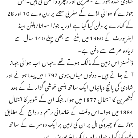
جوڑے کو ہوائی اڈے کے مغربی حصے پر رن وے 10 اور 28
کے کنارے پر دفن کیا گیا ہے اور یہ جوڑا سوانا/ہلٹن ہیڈ
ایئرپورٹ کے 1960 میں بننے سے بھی پہلے 140 سال سے
زیادہ عرصے سے دفن ہے۔
ڈاٹسنز اس زمین کے مالک ہوتے تھے ،جہاں اب ہوائی جہاز
آتے جاتے ہیں۔ دونوں میاں بیوی 1797 میں پیدا ہوئے اور
شادی کی پانچ دہائیاں ایک ساتھ ہنسی خوشی گزارنے کے بعد
کیتھرین کا انتقال 1877 میں ہوا، جبکہ ان کے شوہر کا انتقال
1884 میں ہوا۔اس وقت کے خاندانی رسم و رواج کے مطابق
جوڑے کو چیروکی ہل پر ان کی زمین پر ایک دوسرے کے ساتھ
دفن کیا گیا ، جہاں اب ایک ایئرپورٹ ہے۔