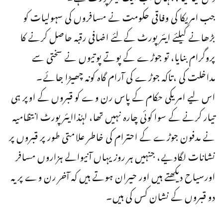
جب امریکا کی وفاقی حکومت نے مسافروں کی سہولیات کو
بڑھانے کیلئے ایئر پورٹ کےلئے اضافی رقبہ حاصل کرنے کا
پروگرام بنایا، تو جوڑے کے پوتے پوتیوں نے سختی سے
مداخلت کی ،تاکہ جوڑے کی آرام گاہ کونہ چھیڑا جائے۔
اس لیے امریکی حکام کے پاس رن وے کو قبروں کے اوپر ہی
تیار کرنے کے سوا کوئی چارہ نہیں تھا، لہٰذاایئر پورٹ انتظامیہ
نے مدفون جوڑے کے احترام کی خاطر علامتی طور پر قبروں پر
نشانات لگادیے، جنہیں ہر روز یہاں آنیوالے ہزاروں مسافر
اورسیاح دیکھتے ہیں اور حیران ہوتے ہیں کہ آخر رن وے پر یہ
دو قبروں کے نشان کس کی ہیں۔