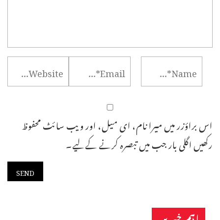
اس براؤزر میں میرا نام، ای میل، اور ویب سائٹ محفوظ
رکھیں اگلی بار جب میں تبصرہ کرنے کےلیے۔
اہم خبریں