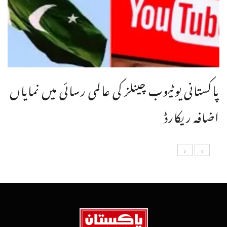
پاکستانی یوٹیوب چینلز کی عالمی رسائی میں نمایاں
اضافہ ریکارڈ