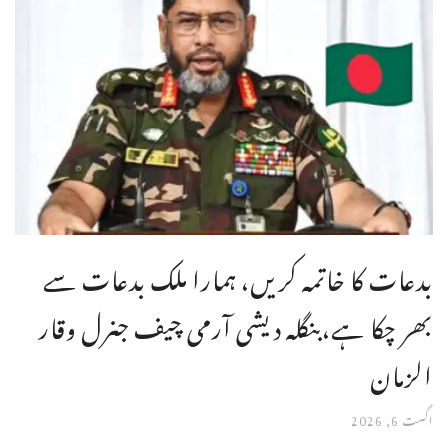
بدعات کا خاتمہ کریں، ہمارا ملک بدعات سے
بھر چکا ہے،بنگله دیشی آرمی چیف جنرل وقار
الزمان
اگست 6, 2026