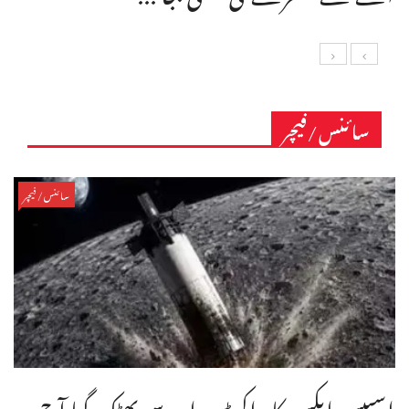
سائنس/فیچر
سائنس/فیچر
اسپیس ایکس کا راکٹ مدار سے بھٹک گیا آج