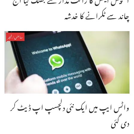
چاند سے ٹکرانے کا خدشہ
سائنس/فیچر
واٹس ایپ میں ایک نئی دلچسپ اپ ڈیٹ کر
دی گئی