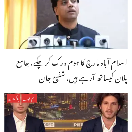
اسلام آباد مارچ کا ہوم ورک کر چکے، جامع
پلان کیساتھ آرہے ہیں، شفیع جان
اہم خبریں
پاکستان