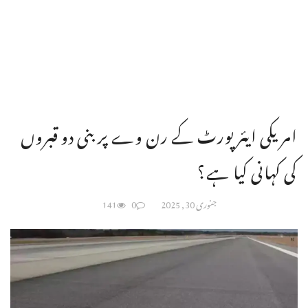
امریکی ایئرپورٹ کے رن وے پر بنی دو قبروں
کی کہانی کیا ہے؟
جنوری 30, 2025
0
141