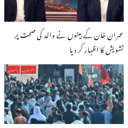
عمران خان کے بیٹوں نے والد کی صحت پر
تشویش کا اظہار کر دیا
اہم خبریں
پاکستان