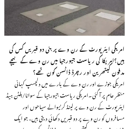
امریکی ایئرپورٹ کے رن وے پر بنی دو قبریں کس کی
ہیں؟امریکا کی ریاست جیورجیا میں رن وے کے نیچے
مدفون کیتھرین اور رچرڈ ڈاٹسن کون تھے؟
امریکی جوڑے اور رن وے کے بارے میں دلچسپ کہانی
منظر عام پر آ گئی۔امریکی ریاست جیورجیا کے سوانا/ہلٹن ہیڈ
ایئرپورٹ کے رن وے پر لینڈ کرنیوالے سیاحوں اور
مسافروں کو رن وے پر دو قبریں دکھائی دیتی ہیں، جو ایک
شادی شدہ جوڑے کیتھرین اور رچرڈ ڈاٹسن کی ہیں۔اس