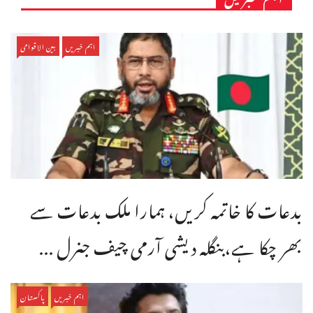
اہم خبریں
بین الاقوامی
بدعات کا خاتمہ کریں، ہمارا ملک بدعات سے
بھر چکا ہے،بنگله دیشی آرمی چیف جنرل ...
اہم خبریں
پاکستان