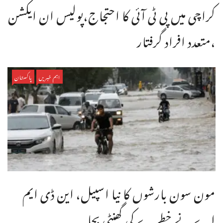
کراچی میں پی ٹی آئی کا احتجاج،پولیس ان ایکشن
،متعدد افراد گرفتار
اہم خبریں
پاکستان
مون سون بارشوں کا نیا اسپیل، این ڈی ایم
اے نے خطرے کی گھنٹی بجا ...