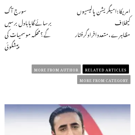
امریکا:امیگریشن پالیسیوں
سورج آگ
کیخلاف
برسائےگایابادل برسیں
مظاہرے،متعددافرادگرفتار
گے؟محکمہ موسمیات کی
پیشگوئی
MORE FROM AUTHOR
RELATED ARTICLES
MORE FROM CATEGORY