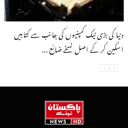
دنیا کی بڑی ٹیک کمپنیوں کی جانب سے کتابیں
اسکین کر کے اصل نسخے ضائع ...