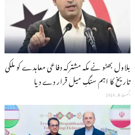
بلاول بھٹو نے مکہ مشترکہ دفاعی معاہدے کو ملکی
تاریخ کا اہم سنگِ میل قرار دے دیا
اگست 8, 2026