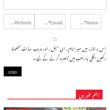
اس براؤزر میں میرا نام، ای میل، اور ویب سائٹ محفوظ
رکھیں اگلی بار جب میں تبصرہ کرنے کےلیے۔
اہم خبریں