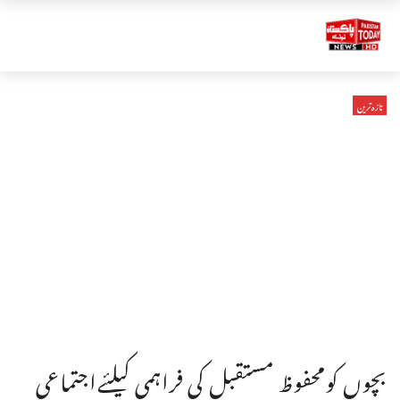
تازہ ترین
بچوں کومحفوظ مستقبل کی فراہمی کیلئےاجتماعی