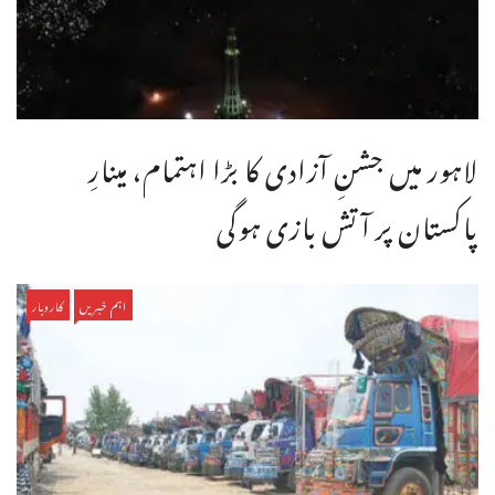
لاہور میں جشنِ آزادی کا بڑا اہتمام، مینارِ
پاکستان پر آتش بازی ہوگی
اہم خبریں
کاروبار