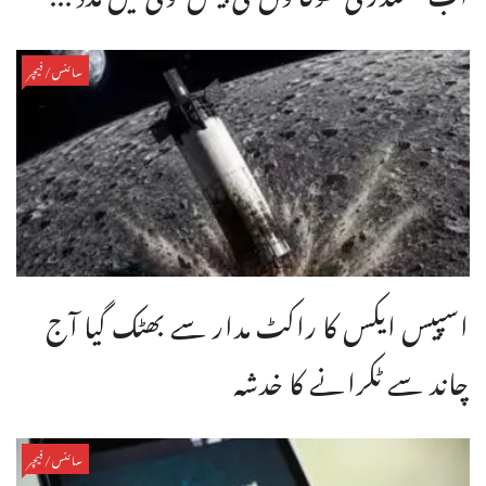
سائنس/فیچر
اسپیس ایکس کا راکٹ مدار سے بھٹک گیا آج
چاند سے ٹکرانے کا خدشہ
سائنس/فیچر