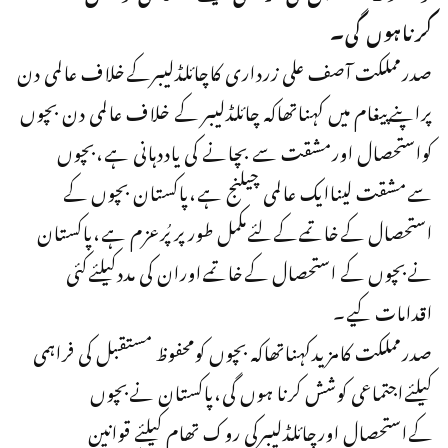
کرناہوں گی۔
صدرمملکت آصف علی زرداری کاچائلڈلیبرکےخلاف عالمی دن
پراپنےپیغام میں کہناتھاکہ چائلڈلیبر کے خلاف عالمی دن بچوں
کواستحصال اورمشقت سے بچانے کی یاددہانی ہے،بچوں
سےمشقت لیناایک عالمی چیلنج ہے،پاکستان بچوں کے
استحصال کےخاتمےکےلئےمکمل طورپرپُرعزم ہے،پاکستان
نےبچوں کے استحصال کےخاتمےاوران کی مددکیلئےکئی
اقدامات کیے۔
صدرمملکت کامزیدکہناتھاکہ بچوں کومحفوظ مستقبل کی فراہمی
کیلئےاجتماعی کوشش کرنا ہوں گی،پاکستان نےبچوں
کےاستحصال اورچائلڈلیبرکی روک تھام کیلئے قوانین