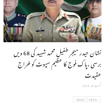
نشان حیدر میجر طفیل محمد شہید کی 68 ویں
برسی ،پاک فوج کا عظیم سپوت کو خراج
عقیدت
اگست 8, 2026
NEXT
PREV