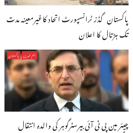
پاکستان گڈز ٹرانسپورٹ اتحاد کاغیرمعینہ مدت
تک ہڑتال کا اعلان
اہم خبریں
پاکستان
چیئر مین پی ٹی آئی بیرسٹرگوہر کی والدہ انتقال