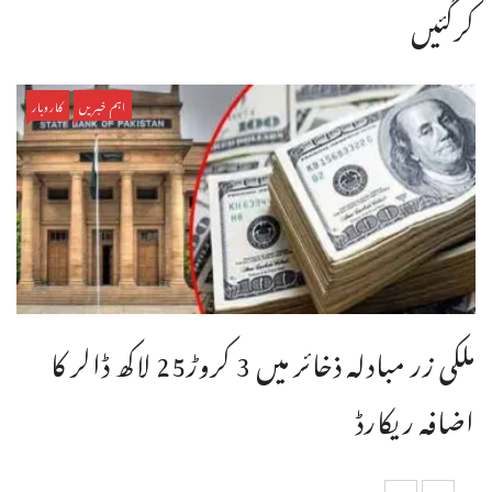
کرگئیں
اہم خبریں
کاروبار
ملکی زر مبادلہ ذخائر میں 3 کروڑ25 لاکھ ڈالر کا
اضافہ ریکارڈ