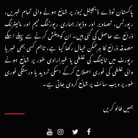
پاکستان ٹوڈے ڈیجیٹل نیوز پر شائع ہونے والی تمام خبریں،
رپورٹس، تصاویر اور وڈیوز ہماری رپورٹنگ ٹیم اور مانیٹرنگ
ذرائع سے حاصل کی گئی ہیں۔ ان کو پبلش کرنے سے پہلے اسکے
مصدقہ ذرائع کا ہرممکن خیال رکھا گیا ہے، تاہم کسی بھی خبر یا
رپورٹ میں ٹائپنگ کی غلطی یا غیرارادی طور پر شائع ہونے
والی غلطی کی فوری اصلاح کرکے اسکی تردید یا درستگی فوری
طور پر ویب سائٹ پر شائع کردی جاتی ہے۔
ہمیں فالو کریں