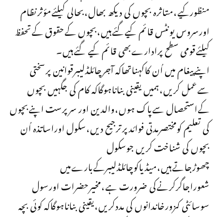
منظورکیے،متاثرہ بچوں کی دیکھ بھال،بحالی کیلئےمؤثرنظام
اورسروس یونٹس قائم کیےگئےہیں،بچوں کےحقوق کےتحفظ
کیلئےقومی سطح پرادارےبھی قائم کیے گئےہیں۔
اپنےپیغام میں اُن کاکہناتھاکہ آجرچائلڈلیبرقوانین پرسختی
سےعمل کریں،ہمیں یقینی بناناہوگاکہ کام کی جگہیں بچوں
کےاستحصال سےپاک ہوں،والدین اور سرپرست اپنےبچوں
کی تعلیم کومختصرمدتی فوائدپرترجیح دیں،سکول اوراساتذہ اُن
بچوں کی شناخت کریں جوسکول
چھوڑجاتےہیں،میڈیاکوچائلڈلیبرکےبارےمیں
شعوراجاگرکرنےکی ضرورت ہے،مخیرحضرات اورسول
سوسائٹی کمزورخاندانوں کی مددکریں،یقینی بناناہوگاکہ کوئی بچہ