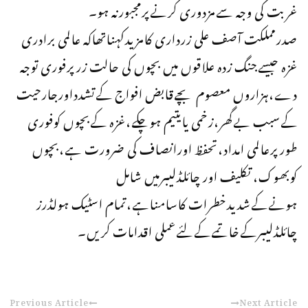
غربت کی وجہ سےمزدوری کرنےپرمجبورنہ ہو۔
صدرمملکت آصف علی زرداری کامزیدکہناتھاکہ عالمی برادری
غزہ جیسےجنگ زدہ علاقوں میں بچوں کی حالت زرپرفوری توجہ
دے،ہزاروں معصوم بچےقابض افواج کےتشدداورجارحیت
کےسبب بےگھر،زخمی یایتیم ہوچکے،غزہ کےبچوں کوفوری
طورپرعالمی امداد،تحفظ اورانصاف کی ضرورت ہے،بچوں
کوبھوک، تکلیف اور چائلڈلیبرمیں شامل
ہونےکےشدیدخطرات کاسامناہے،تمام اسٹیک ہولڈرز
چائلڈلیبرکےخاتمےکےلئےعملی اقدامات کریں۔
Previous Article
Next Article