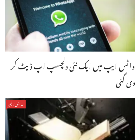
واٹس ایپ میں ایک نئی دلچسپ اپ ڈیٹ کر
دی گئی
سائنس/فیچر