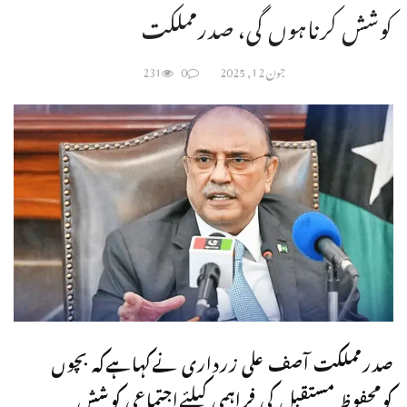
کوشش کرناہوں گی، صدرمملکت
جون 12, 2025
0
231
صدرمملکت آصف علی زرداری نےکہاہےکہ بچوں
کومحفوظ مستقبل کی فراہمی کیلئےاجتماعی کوشش