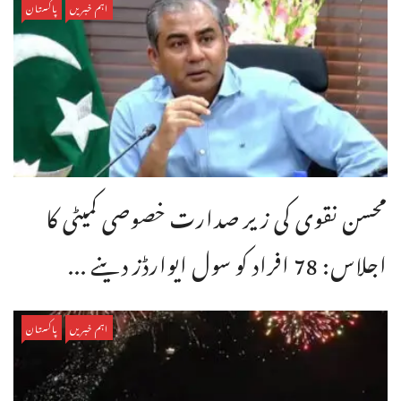
اہم خبریں
پاکستان
محسن نقوی کی زیر صدارت خصوصی کمیٹی کا
اجلاس: 78 افراد کو سول ایوارڈز دینے ...
اہم خبریں
پاکستان