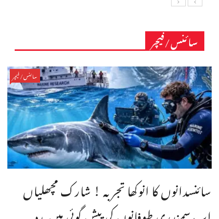
سائنس/فیچر
سائنس/فیچر
سائنسدانوں کا انوکھا تجربہ ! شارک مچھلیاں
اب سمندری طوفانوں کی پیش گوئی میں مدد ...