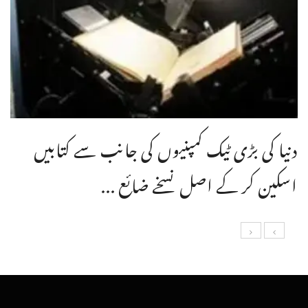
دنیا کی بڑی ٹیک کمپنیوں کی جانب سے کتابیں
اسکین کر کے اصل نسخے ضائع ...