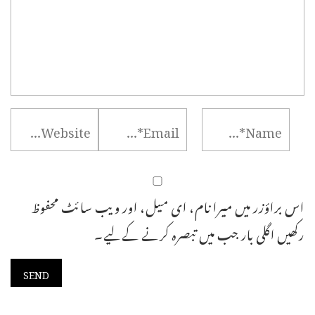
اس براؤزر میں میرا نام، ای میل، اور ویب سائٹ محفوظ
رکھیں اگلی بار جب میں تبصرہ کرنے کےلیے۔