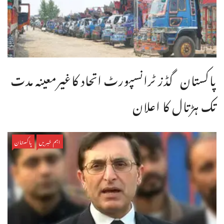
پاکستان گڈز ٹرانسپورٹ اتحاد کاغیرمعینہ مدت
تک ہڑتال کا اعلان
اہم خبریں
پاکستان