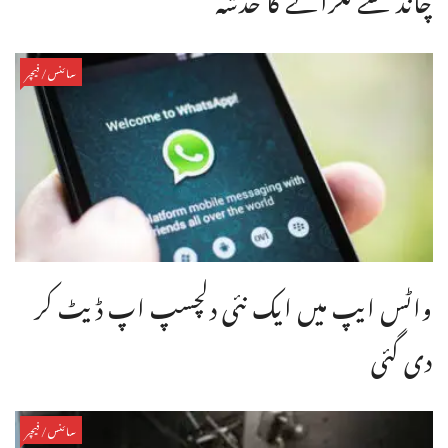
سائنس/فیچر
واٹس ایپ میں ایک نئی دلچسپ اپ ڈیٹ کر
دی گئی
سائنس/فیچر