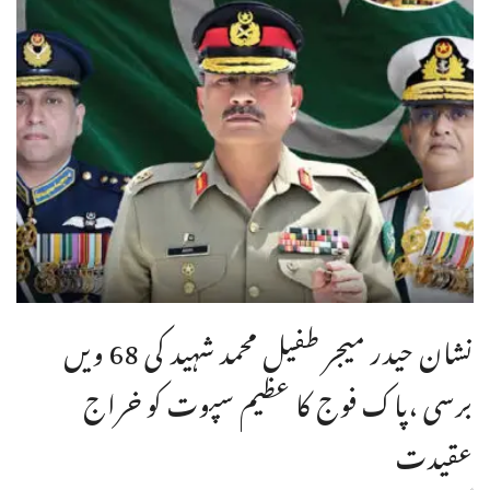
نشان حیدر میجر طفیل محمد شہید کی 68 ویں
برسی ،پاک فوج کا عظیم سپوت کو خراج
عقیدت