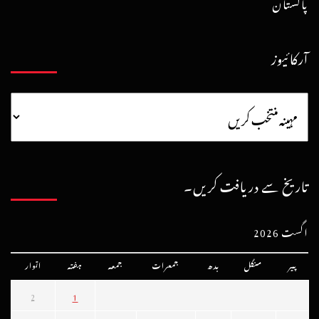
پاکستان
آرکائیوز
تاریخ سے دریافت کریں۔
اگست 2026
پیر
منگل
بدھ
جمعرات
جمعہ
ہفتہ
اتوار
2
1