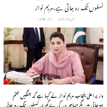
نسلوں تک رہ جاتی ہے،مریم نواز
جون 20, 2025
0
120
وزیراعلیٰ پنجاب مریم نواز نے کہا ہے کہ جنگیں ختم
ہوجاتی ہیں مگرمہاجرین کی بےگھری نسلوں تک رہ جاتی