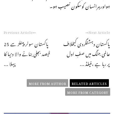
ہواورہرانسان کوسکون نصیب ہو۔
Previous Article
Next Article
پاکستان دہشتگردی کیخلاف
پاکستان سولر پینلز سے 25
عالمی جنگ میں صفِ اول
فیصد بجلی بنانے والا دنیا کا
پر رہا ہے ،فیلڈ ...
پہلا ...
MORE FROM AUTHOR
RELATED ARTICLES
MORE FROM CATEGORY