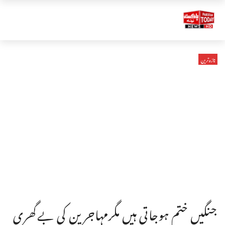
تازہ ترین
جنگیں ختم ہوجاتی ہیں مگرمہاجرین کی بےگھری