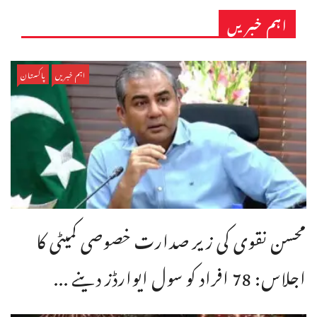
اہم خبریں
اہم خبریں
پاکستان
محسن نقوی کی زیر صدارت خصوصی کمیٹی کا
اجلاس: 78 افراد کو سول ایوارڈز دینے ...