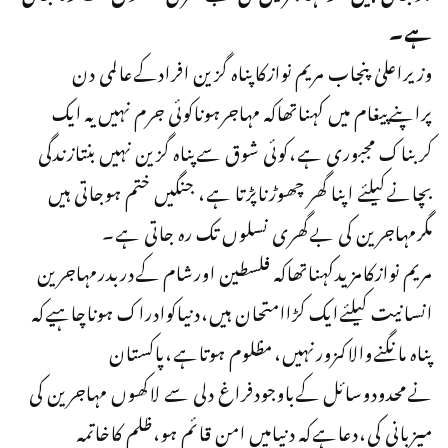
ہے۔
وزیراعلیٰ پنجاب مریم نوازکاپناہ گزین افرادکےعالمی دن
پراپنےپیغام میں کہناتھاکہ مہاجرہوناکوئی جرم نہیں یہ ایک
کربناک مجبوری ہے،کوئی شوق سےپناہ گزین نہیں بنتازندگی
بچانےکیلئے اپنا گھر چھوڑناپڑتا ہے، جنگیں ختم ہوجاتی ہیں
مگرمہاجرین کی بےگھری نسلوں تک رہ جاتی ہے۔
مریم نوازکامزیدکہناتھاکہ فلسطین اورشام کےدربدرمہاجرین
انسانیت کیلئےایک کڑاامتحان ہیں،دنیاکوادراک ہوناچاہیےکہ
پناہ مانگنےوالاکمزورنہیں،مظلوم ہوتاہے،پاکستان
نےمحدودوسائل کےباوجودفراغ دلی سے لاکھوں مہاجرین کی
میزبانی کی،دعاہےکہ دنیامیں امن قائم ہو،ظلم کاخاتمہ