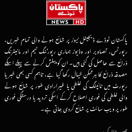
پاکستان ٹوڈے ڈیجیٹل نیوز پر شائع ہونے والی تمام خبریں،
رپورٹس، تصاویر اور وڈیوز ہماری رپورٹنگ ٹیم اور مانیٹرنگ
ذرائع سے حاصل کی گئی ہیں۔ ان کو پبلش کرنے سے پہلے اسکے
مصدقہ ذرائع کا ہرممکن خیال رکھا گیا ہے، تاہم کسی بھی خبر یا
رپورٹ میں ٹائپنگ کی غلطی یا غیرارادی طور پر شائع ہونے
والی غلطی کی فوری اصلاح کرکے اسکی تردید یا درستگی فوری
طور پر ویب سائٹ پر شائع کردی جاتی ہے۔
ہمیں فالو کریں