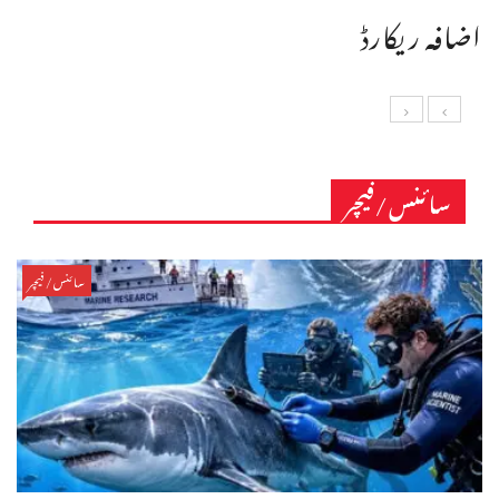
اضافہ ریکارڈ
سائنس/فیچر
سائنس/فیچر