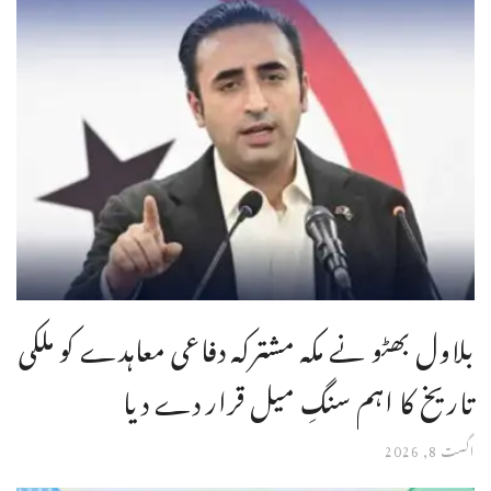
بلاول بھٹو نے مکہ مشترکہ دفاعی معاہدے کو ملکی
تاریخ کا اہم سنگِ میل قرار دے دیا
اگست 8, 2026