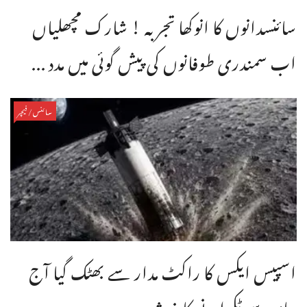
سائنسدانوں کا انوکھا تجربہ ! شارک مچھلیاں
اب سمندری طوفانوں کی پیش گوئی میں مدد ...
سائنس/فیچر
اسپیس ایکس کا راکٹ مدار سے بھٹک گیا آج
چاند سے ٹکرانے کا خدشہ