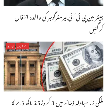
چیئر مین پی ٹی آئی بیرسٹرگوہر کی والدہ انتقال
کرگئیں
اہم خبریں
کاروبار
ملکی زر مبادلہ ذخائر میں 3 کروڑ25 لاکھ ڈالر کا