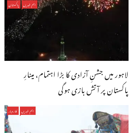
اہم خبریں
پاکستان
لاہور میں جشنِ آزادی کا بڑا اہتمام، مینارِ
پاکستان پر آتش بازی ہوگی
اہم خبریں
کاروبار