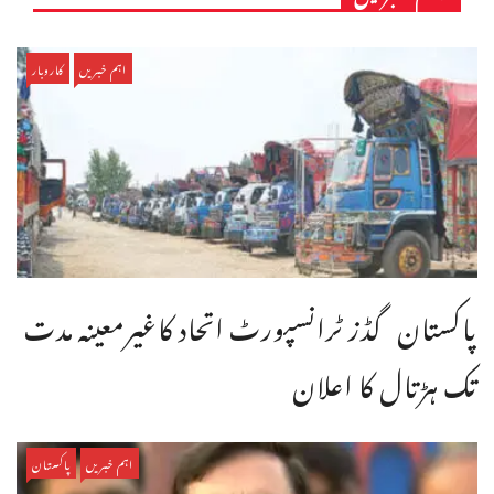
اہم خبریں
کاروبار
پاکستان گڈز ٹرانسپورٹ اتحاد کاغیرمعینہ مدت
تک ہڑتال کا اعلان
اہم خبریں
پاکستان