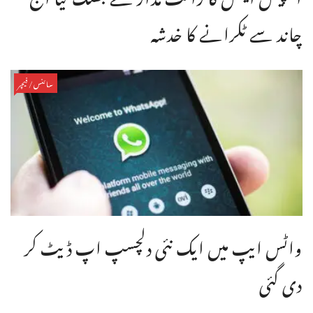
چاند سے ٹکرانے کا خدشہ
سائنس/فیچر
واٹس ایپ میں ایک نئی دلچسپ اپ ڈیٹ کر
دی گئی