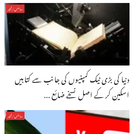
سائنس/فیچر
دنیا کی بڑی ٹیک کمپنیوں کی جانب سے کتابیں
اسکین کر کے اصل نسخے ضائع ...
سائنس/فیچر