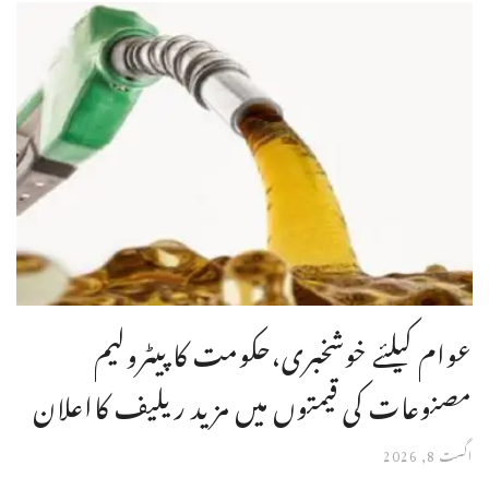
عوام کیلئے خوشخبری،حکومت کا پیٹرولیم
مصنوعات کی قیمتوں میں مزید ریلیف کااعلان
اگست 8, 2026