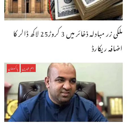
ملکی زر مبادلہ ذخائر میں 3 کروڑ25 لاکھ ڈالر کا
اضافہ ریکارڈ
اہم خبریں
پاکستان