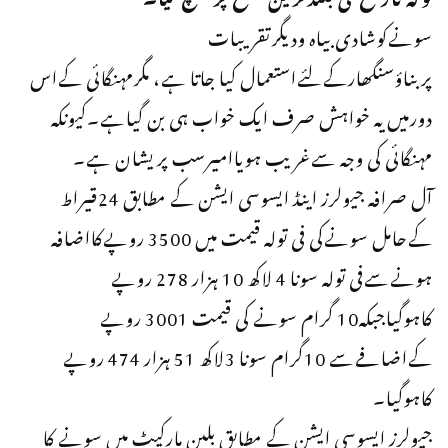
سونےکوشادی بیاہ ودیگرتقریبات
پربناؤسنگھارکےلئےاستعمال کیا جاتا ہے، مگرمہنگائی کےاس
دورمیں یہ خواہش صرف ایک خواب ہی بن گیاہے۔کیونکہ
مہنگائی کی وجہ سےغریب ہویاامیرسب پریشان ہے۔
آل صرافہ جیولرز اینڈ ایسوسی ایشن کے مطابق 24قیراط
کےحامل سونےکی فی تولہ قیمت میں 3500 روپےکااضافہ
ہونےسےفی تولہ سونا 4 لاکھ 10 ہزار 278 روپے
کاہوگیاجبکہ10 گرام سونے کی قیمت 3001 روپے
کےاضافےسے 10گرام سونا 3لاکھ 51 ہزار 474 روپے
کاہوگیا۔
جیولرز ایسوسی ایشن کے مطابق بلین مارکیٹ میں سونے کا