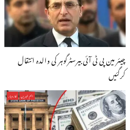
چیئر مین پی ٹی آئی بیرسٹرگوہر کی والدہ انتقال
کرگئیں
اہم خبریں
کاروبار