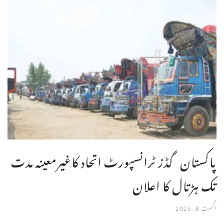
پاکستان گڈز ٹرانسپورٹ اتحاد کاغیرمعینہ مدت
تک ہڑتال کا اعلان
اگست 8, 2026