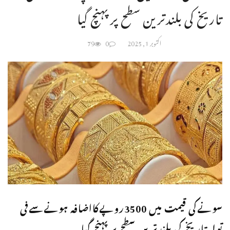
تاریخ کی بلندترین سطح پرپہنچ گیا
اکتوبر 1, 2025
0
79
سونےکی قیمت میں 3500روپےکااضافہ ہونےسےفی
تولہ تاریخ کی بلندترین سطح پرپہنچ گیا۔