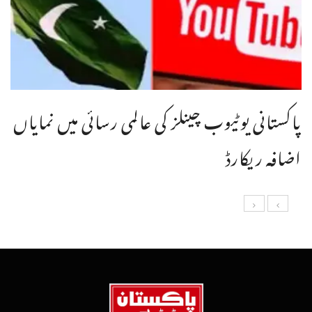
پاکستانی یوٹیوب چینلز کی عالمی رسائی میں نمایاں
اضافہ ریکارڈ