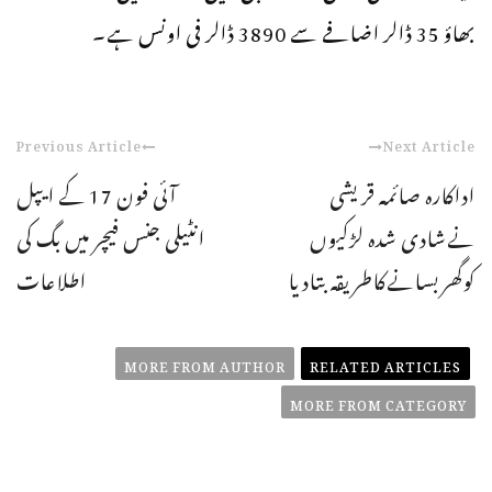
بھاؤ 35 ڈالر اضافے سے 3890 ڈالر فی اونس ہے۔
Previous Article
Next Article
اداکارہ صائمہ قریشی
آئی فون 17 کے ایپل
نےشادی شدہ لڑکیوں
انٹیلی جنس فیچر میں بگ کی
کوگھربسانےکاطریقہ بتادیا
اطلاعات
MORE FROM AUTHOR
RELATED ARTICLES
MORE FROM CATEGORY