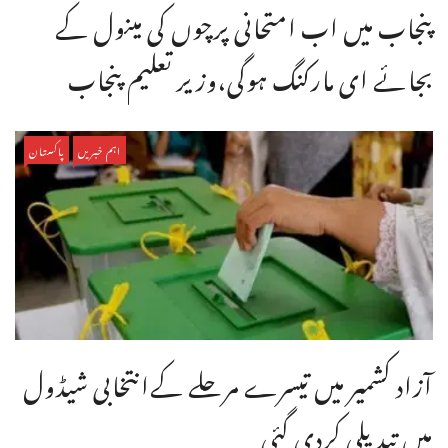
پنجاب میں اب امتحانی پرچوں کی مینول کے
بجائے ای مارکنگ ہوگی،وزیر تعلیم پنجاب
اہم خبریں
پاکستان
آزاد کشمیر میں تیسرے مرحلے کےانتخابی شیڈول
میں تبدیلی کردی گئی