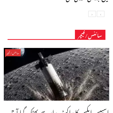
سائنس/فیچر
سائنس/فیچر
اسپیس ایکس کا راکٹ مدار سے بھٹک گیا آج