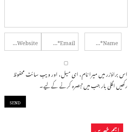
اس براؤزر میں میرا نام، ای میل، اور ویب سائٹ محفوظ
رکھیں اگلی بار جب میں تبصرہ کرنے کےلیے۔
اہم خبریں