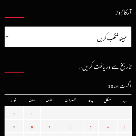
آرکائیوز
تاریخ سے دریافت کریں۔
اگست 2026
پیر
منگل
بدھ
جمعرات
جمعہ
ہفتہ
اتوار
2
1
9
8
7
6
5
4
3