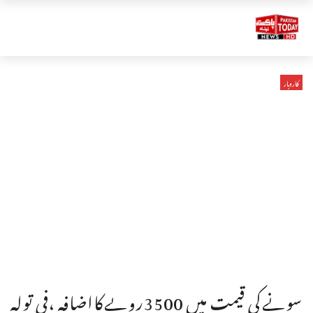
کاروبار
سونےکی قیمت میں 3500روپےکااضافہ ،فی تولہ