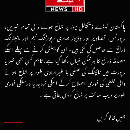
پاکستان ٹوڈے ڈیجیٹل نیوز پر شائع ہونے والی تمام خبریں،
رپورٹس، تصاویر اور وڈیوز ہماری رپورٹنگ ٹیم اور مانیٹرنگ
ذرائع سے حاصل کی گئی ہیں۔ ان کو پبلش کرنے سے پہلے اسکے
مصدقہ ذرائع کا ہرممکن خیال رکھا گیا ہے، تاہم کسی بھی خبر یا
رپورٹ میں ٹائپنگ کی غلطی یا غیرارادی طور پر شائع ہونے
والی غلطی کی فوری اصلاح کرکے اسکی تردید یا درستگی فوری
طور پر ویب سائٹ پر شائع کردی جاتی ہے۔
ہمیں فالو کریں