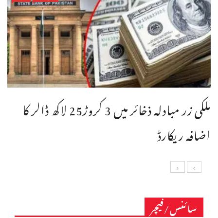
ملکی زر مبادلہ ذخائر میں 3 کروڑ25 لاکھ ڈالر کا
اضافہ ریکارڈ
سائنس/فیچر