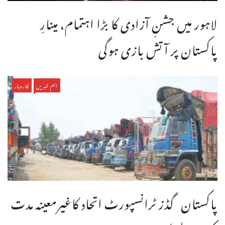
لاہور میں جشنِ آزادی کا بڑا اہتمام، مینارِ
پاکستان پر آتش بازی ہوگی
اہم خبریں
کاروبار
پاکستان گڈز ٹرانسپورٹ اتحاد کاغیرمعینہ مدت