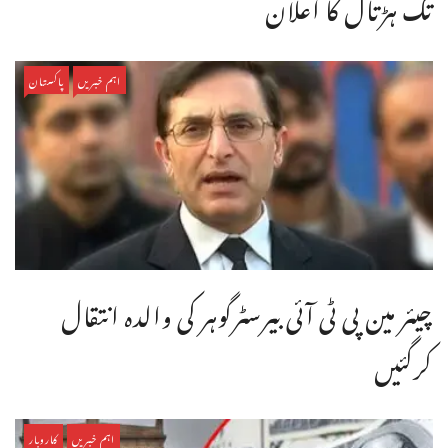
تک ہڑتال کا اعلان
اہم خبریں
پاکستان
چیئر مین پی ٹی آئی بیرسٹرگوہر کی والدہ انتقال
کرگئیں
اہم خبریں
کاروبار