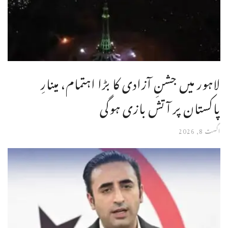
لاہور میں جشنِ آزادی کا بڑا اہتمام، مینارِ
پاکستان پر آتش بازی ہوگی
اگست 8, 2026