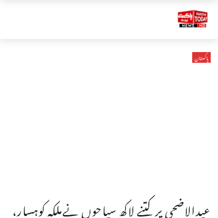
پاکستان
عیدالاضحی پر کتنے لاکھ سیاحوں نےملکہ کوہسار،