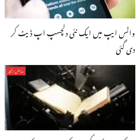
واٹس ایپ میں ایک نئی دلچسپ اپ ڈیٹ کر
دی گئی
سائنس/فیچر