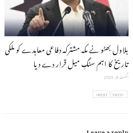
بلاول بھٹو نے مکہ مشترکہ دفاعی معاہدے کو ملکی
تاریخ کا اہم سنگِ میل قرار دے دیا
اگست 8, 2026
NEXT
PREV
Leave a reply