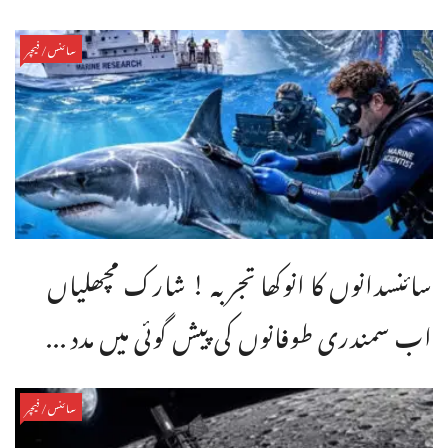
سائنس/فیچر
سائنسدانوں کا انوکھا تجربہ ! شارک مچھلیاں
اب سمندری طوفانوں کی پیش گوئی میں مدد ...
سائنس/فیچر