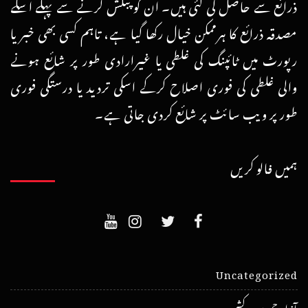
ذرائع سے حاصل کی گئی ہیں۔ ان کو پبلش کرنے سے پہلے اسکے
مصدقہ ذرائع کا ہرممکن خیال رکھا گیا ہے، تاہم کسی بھی خبر یا
رپورٹ میں ٹائپنگ کی غلطی یا غیرارادی طور پر شائع ہونے
والی غلطی کی فوری اصلاح کرکے اسکی تردید یا درستگی فوری
طور پر ویب سائٹ پر شائع کردی جاتی ہے۔
ہمیں فالو کریں
Uncategorized
آزاد جموں و کشمیر