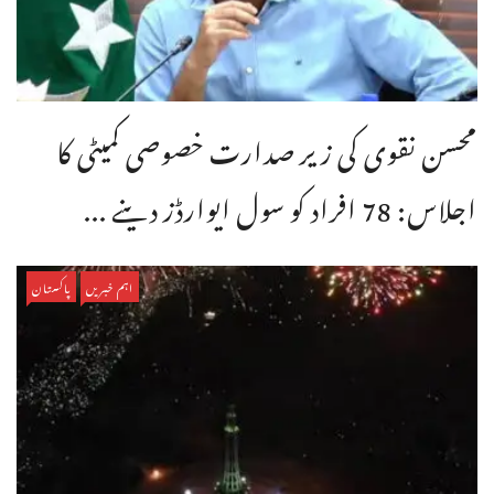
محسن نقوی کی زیر صدارت خصوصی کمیٹی کا
اجلاس: 78 افراد کو سول ایوارڈز دینے ...
اہم خبریں
پاکستان