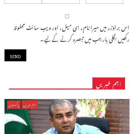
اس براؤزر میں میرا نام، ای میل، اور ویب سائٹ محفوظ
رکھیں اگلی بار جب میں تبصرہ کرنے کےلیے۔
اہم خبریں
اہم خبریں
پاکستان