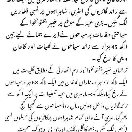
سے زائد گاڑیوں کی انٹری، شاہراہوں پر لمبی قطاریں
لگ گئیں۔بڑی عید کے موقع پر خیبرپختونخوا کے
سیاحتی مقامات پرسیاحوں نےڈیرے جمائے لیے،تین
لاکھ 45 ہزار سے زائد سیاحوں نے گلیات اور کاغان
ویلی کا رخ کیا۔
ترجمان خیبر پختونخوا ٹورازم اتھارٹی کےمطابق گلیات میں
ایک لاکھ 77 ہزار، ناران کاغان میں ایک لاکھ 68 ہزار سیاحوں
نے رخ کیا،ملکہ کوہسارمری میں عید تعطیلات پر ایک لاکھ سے
زائدگاڑیاں داخل ہوئیں،مال روڈ سیاحوں سے کھچا کھچ
بھرگیا،مری آنے والی تمام شاہراہوں پرگاڑیوں کی میلوں لمبی
لائنیں لگ گئیں،جھیکاگلی،کلڈنہ اورجی پی اوچوک سمیت