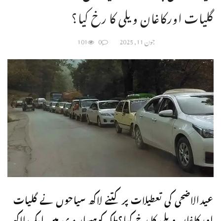
گلیات اورکاغان ویلی کا رخ کیا؟
جون 11, 2025
0
101
عیدالاضحی کی تعطیلات پر کتنے لاکھ سیاحوں نے گلیات
اورکاغان ویلی کا رخ کیا؟ملکہ کوہسار مری میں ایک لاکھ