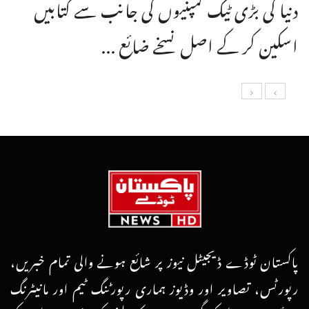
دنیا کی بڑی ٹیک کمپنیوں کی جانب سے کتابیں
اسکین کر کے اصل نسخے ضائع ...
پاکستان ٹوڈے ڈیجیٹل نیوز پر شائع ہونے والی تمام خبریں،
رپورٹس، تصاویر اور وڈیوز ہماری رپورٹنگ ٹیم اور مانیٹرنگ