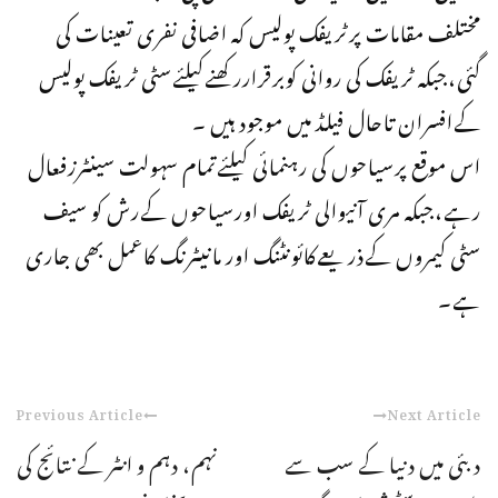
مختلف مقامات پرٹریفک پولیس کہ اضافی نفری تعینات کی
گئی،جبکہ ٹریفک کی روانی کوبرقراررکھنےکیلئےسٹی ٹریفک پولیس
کےافسران تاحال فیلڈ میں موجود ہیں ۔
اس موقع پرسیاحوں کی رہنمائی کیلئےتمام سہولت سینٹرزفعال
رہے،جبکہ مری آنیوالی ٹریفک اورسیاحوں کےرش کو سیف
سٹی کیمروں کےذریعےکائونٹنگ اور مانیٹرنگ کاعمل بھی جاری
ہے۔
Previous Article
Next Article
دبئی میں دنیا کے سب سے
نہم، دہم و انٹر کے نتائج کی