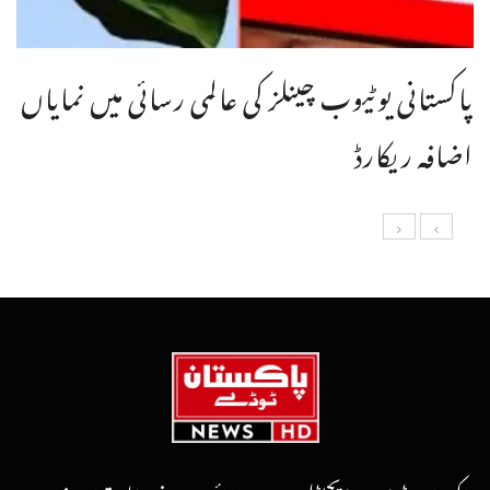
پاکستانی یوٹیوب چینلز کی عالمی رسائی میں نمایاں
اضافہ ریکارڈ