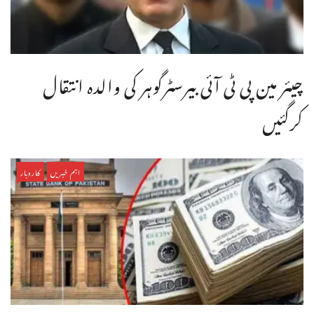
چیئر مین پی ٹی آئی بیرسٹرگوہر کی والدہ انتقال
کرگئیں
اہم خبریں
کاروبار