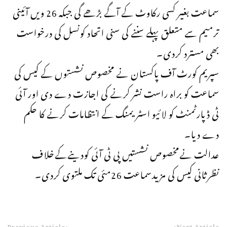
سماعت بغیر کسی رکاوٹ کے آگے بڑھے گی جبکہ 26 ویں آئینی
ترمیم سے متعلق پہلے سننے کی سنی اتحاد کونسل کی درخواست
بھی مسترد کردی۔
سپریم کورٹ آف پاکستان نے مخصوص نشستوں کے کیس کی
سماعت کو براہ راست نشر کرنے کی اجازت دے دی اور آئی
ٹی ڈپارٹمنٹ کو لائیو اسٹریمنگ کے انتظامات کرنے کا حکم
دے دیا۔
عدالت نےمخصوص نشستیں پی ٹی آئی کودینےکےخلاف
نظرثانی کیس کی مزیدسماعت 26مئی تک ملتوی کردی۔
Previous Article
Next Article