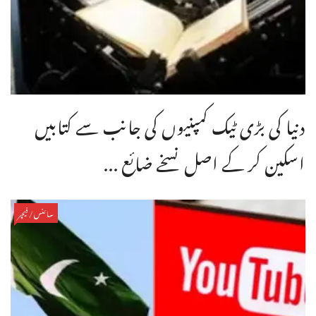
دنیا کی بڑی ٹیک کمپنیوں کی جانب سے کتابیں
اسکین کر کے اصل نسخے ضائع ...
سائنس/فیچر