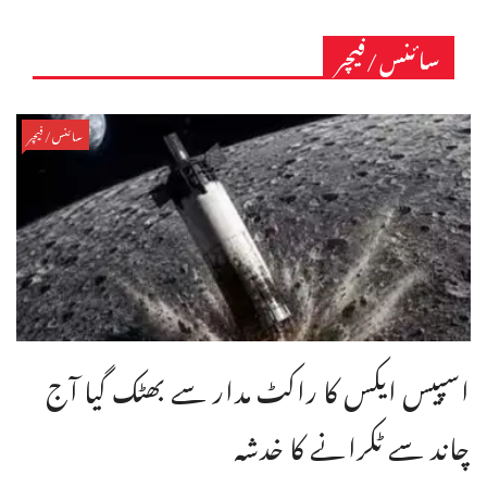
سائنس/فیچر
سائنس/فیچر
اسپیس ایکس کا راکٹ مدار سے بھٹک گیا آج
چاند سے ٹکرانے کا خدشہ