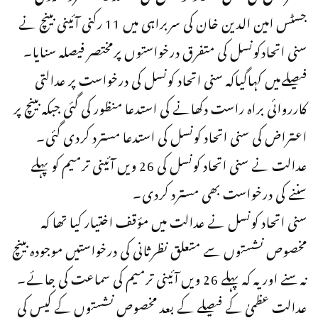
جسٹس امین الدین خان کی سربراہی میں 11 رکنی آئینی بینچ نے
سنی اتحادکونسل کی متفرق درخواستوں پرمختصر فیصلہ سنایا۔
فیصلےمیں کہاگیاکہ سنی اتحاد کونسل کی درخواست پر عدالتی
کارروائی براہ راست دکھانے کی استدعا منظور کی گئی جبکہ بینچ پر
اعتراض کی سنی اتحاد کونسل کی استدعا مسترد کردی گئی۔
عدالت نے سنی اتحاد کونسل کی 26 ویں آئینی ترمیم کو پہلے
سننے کی درخواست بھی مسترد کردی۔
سنی اتحاد کونسل نے عدالت میں مؤقف اختیار کیا تھا کہ
مخصوص نشستوں سے متعلق نظرثانی کی درخواستیں موجودہ بینچ
نہ سنے اور یہ کہ پہلے 26 ویں آئینی ترمیم کی سماعت کی جائے۔
عدالت عظمیٰ کے فیصلے کے بعد مخصوص نشستوں کے کیس کی