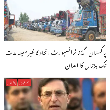
پاکستان گڈز ٹرانسپورٹ اتحاد کاغیرمعینہ مدت
تک ہڑتال کا اعلان
اہم خبریں
پاکستان