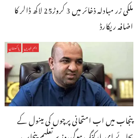
ملکی زر مبادلہ ذخائر میں 3 کروڑ25 لاکھ ڈالر کا
اضافہ ریکارڈ
اہم خبریں
پاکستان
پنجاب میں اب امتحانی پرچوں کی مینول کے
بجائے ای مارکنگ ہوگی،وزیر تعلیم پنجاب