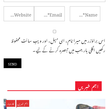
اس براؤزر میں میرا نام، ای میل، اور ویب سائٹ محفوظ
رکھیں اگلی بار جب میں تبصرہ کرنے کےلیے۔
اہم خبریں
اہم خبریں
کاروبار