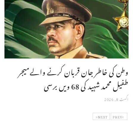
وطن کی خاطر جان قربان کرنے والےمیجر
طفیل محمد شہید کی 68 ویں برسی
اگست 8, 2026
NEXT
PREV