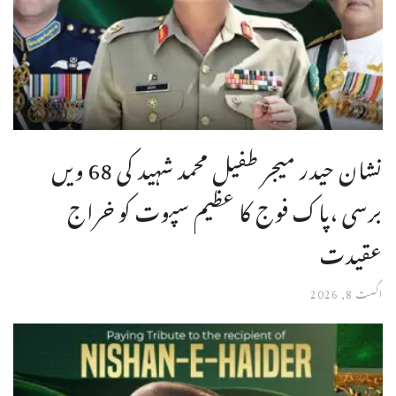
نشان حیدر میجر طفیل محمد شہید کی 68 ویں
برسی ،پاک فوج کا عظیم سپوت کو خراج
عقیدت
اگست 8, 2026