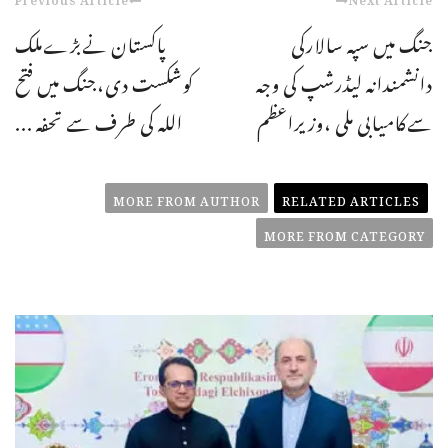
جنگ میں سپہ سالارکی
پاکستان نےبڑےملک
دانشمندانہ لیڈرشپ کی وجہ
کوشکست دی،جنگ میں فتح
سےکامیابی ملی ،وزیراعظم
اللہ کی طرف سے تحفہ ...
MORE FROM AUTHOR
RELATED ARTICLES
MORE FROM CATEGORY