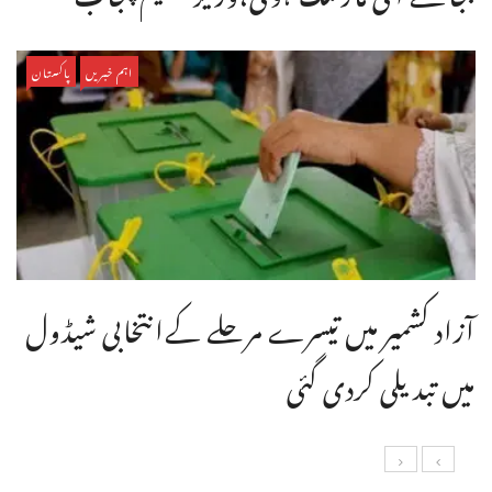
اہم خبریں
پاکستان
آزاد کشمیر میں تیسرے مرحلے کےانتخابی شیڈول
میں تبدیلی کردی گئی