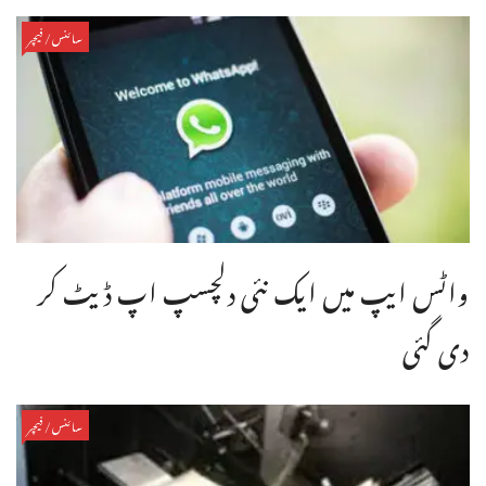
سائنس/فیچر
واٹس ایپ میں ایک نئی دلچسپ اپ ڈیٹ کر
دی گئی
سائنس/فیچر