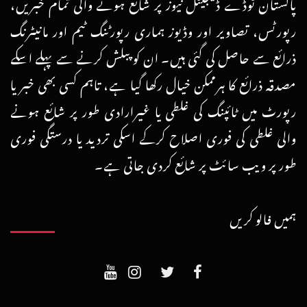
پاکستان ٹوڈے ڈیجیٹل نیوز پر شائع ہونے والی تمام خبریں،
رپورٹس، تصاویر اور وڈیوز ہماری رپورٹنگ ٹیم اور مانیٹرنگ
ذرائع سے حاصل کی گئی ہیں۔ ان کو پبلش کرنے سے پہلے اسکے
مصدقہ ذرائع کا ہرممکن خیال رکھا گیا ہے، تاہم کسی بھی خبر یا
رپورٹ میں ٹائپنگ کی غلطی یا غیرارادی طور پر شائع ہونے
والی غلطی کی فوری اصلاح کرکے اسکی تردید یا درستگی فوری
طور پر ویب سائٹ پر شائع کردی جاتی ہے۔
ہمیں فالو کریں